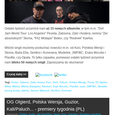
Ostatni tydzień przyniósł nam
aż 15 nowych albumów
, w tym m.in. "Def
Jam World Tour: Los Angeles" Pezeta, Żabsona, Zalii i Asstera, remixy "Zer
absolutnych" Słonia, "FA2 Mixtape" Beteo, czy "Rednek" KaeNa.
Wśród singli możemy posłuchać nowości m.in. od Kizo, Polskiej Wersji i
Słonia, Baila Ella, Sentino i Konesera, Modelek, JWP/BC, Eryka Moczko i
PlanBe, czy Opała. To tylko zajawka, ponieważ ostatni tydzień przyniósł
nam
blisko 50 nowych singli
. Zapraszamy do słuchania!
Czytaj dalej >>
Tagi:
Pezet
,
Żabson
,
Zalia
,
Asster
,
Kizo
,
Sloń
,
Paluch
,
Polska Wersja
,
Frosti
,
52 Dębiec
,
White Widow
,
Wiśnia Bakajoko
,
Aleshen
,
Eryk Moczko
,
PlanBe
,
opal
,
JWP/BC
,
Modelki
,
young leoisa
,
waima
,
Janusz Walczuk
,
Sentino
,
Koneser
OG Olgierd, Polska Wersja, Guzior,
Kali/Paluch... - premiery tygodnia (PL)
kategorie:
Polska
,
Audio
,
Hip-Hop/Rap
,
News
,
Pop
,
Premiery
,
Premiery tygodnia
,