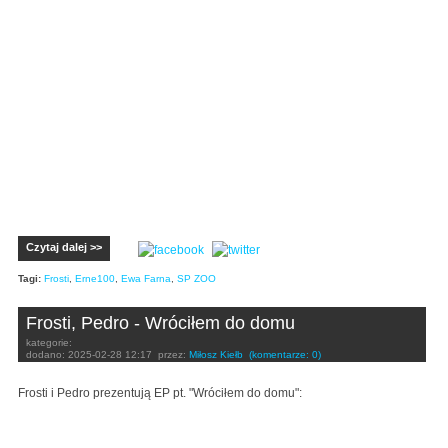
Czytaj dalej >>
Tagi:
Frosti
,
Erne100
,
Ewa Farna
,
SP ZOO
Frosti, Pedro - Wróciłem do domu
kategorie:
dodano:
2025-02-28 12:17
przez:
Miłosz Kiełb
(komentarze: 0)
Frosti i Pedro prezentują EP pt. "Wróciłem do domu":