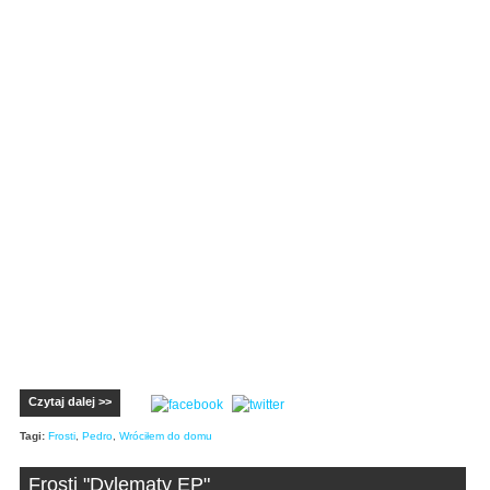
Czytaj dalej >>
Tagi:
Frosti
,
Pedro
,
Wróciłem do domu
Frosti "Dylematy EP"