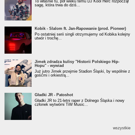
To właśnie tu, pół wieku temu DJ Kool Herc rozpoczął
(Popkillery 2023)
sagę, która trwa do dziś...
Kobik - Slalom ft. Jan-Rapowanie (prod. Pioneer)
Kobik - Slalom ft. Jan-Rapowanie (prod. Pioneer)
[Official Music Visualiser]
Po ostatniej serii singli otrzymujemy od Kobika kolejny
utwór i trochę...
Jimek zdradza kulisy "Historii Polskiego Hip-
Jimek zdradza kulisy "Historii Polskiego Hip-
Hopu" - wywiad
Hopu" - wywiad
Już jutro Jimek przejmie Stadion Śląski, by wspólnie z
gośćmi i orkiestrą...
Gładki JR - Patoshot
Gładki JR - Patoshot
Gładki JR to 21-letni raper z Dolnego Śląska i nowy
członek wytwórni TiW Music...
wszystkie