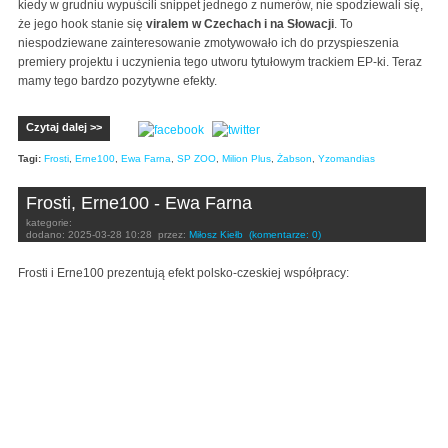
kiedy w grudniu wypuścili snippet jednego z numerów, nie spodziewali się,
że jego hook stanie się
viralem w Czechach i na Słowacji
. To
niespodziewane zainteresowanie zmotywowało ich do przyspieszenia
premiery projektu i uczynienia tego utworu tytułowym trackiem EP-ki. Teraz
mamy tego bardzo pozytywne efekty.
Czytaj dalej >>
Tagi:
Frosti
,
Erne100
,
Ewa Farna
,
SP ZOO
,
Milion Plus
,
Żabson
,
Yzomandias
Frosti, Erne100 - Ewa Farna
kategorie:
dodano:
2025-03-28 10:28
przez:
Miłosz Kiełb
(komentarze: 0)
Frosti i Erne100 prezentują efekt polsko-czeskiej współpracy: