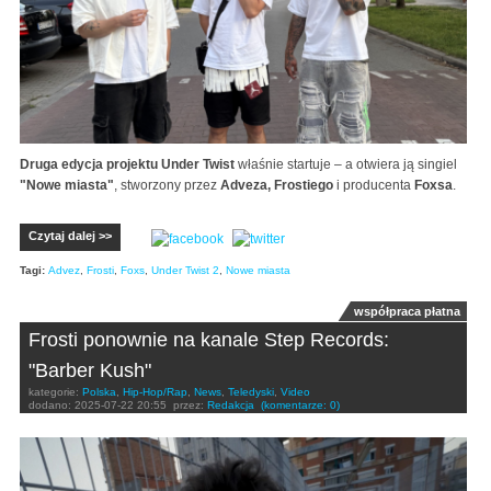
Druga edycja projektu Under Twist
właśnie startuje – a otwiera ją singiel
"Nowe miasta"
, stworzony przez
Adveza, Frostiego
i producenta
Foxsa
.
Czytaj dalej >>
Tagi:
Advez
,
Frosti
,
Foxs
,
Under Twist 2
,
Nowe miasta
współpraca płatna
Frosti ponownie na kanale Step Records:
"Barber Kush"
kategorie:
Polska
,
Hip-Hop/Rap
,
News
,
Teledyski
,
Video
dodano:
2025-07-22 20:55
przez:
Redakcja
(komentarze: 0)