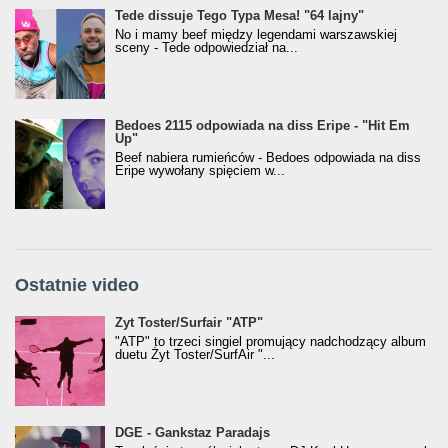
Tede dissuje Tego Typa Mesa! "64 lajny"
No i mamy beef między legendami warszawskiej
sceny - Tede odpowiedział na...
Bedoes 2115 odpowiada na diss Eripe - "Hit Em
Up"
Beef nabiera rumieńców - Bedoes odpowiada na diss
Eripe wywołany spięciem w...
Ostatnie video
Żyt Toster/SurfAir - ATP VIDEO
Żyt Toster/Surfair "ATP"
"ATP" to trzeci singiel promujący nadchodzący album
duetu Żyt Toster/SurfAir "...
donGURALesko z nagrodą za
DGE - Gankstaz Paradajs
Klasyczny/Trueschoolowy Album Roku