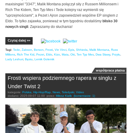
maxisingiel "3347", Malik Montana połączył siły z Russem Millionsem i
Rich The Kidem, Ten Typ Mes i Tede kolejny raz wymienili się
"uprzejmościami", a Pezet i Ajron zapowiedzieli wspólne EP singlem z
Eldo. To tylko zajawka, ponieważ w tym tygodniu dostaliśmy
blisko 30
nowych singli
. Zapraszamy do słuchania!
Czytaj dalej >>
Tagi:
Tede
,
Żabson
,
Berson
,
Frosti
,
Vin Vinci
,
Epis
,
Shhieda
,
Malik Montana
,
Russ
Millions
,
Rich The Kid
,
Pezet
,
Eldo
,
Kizo
,
Mata
,
Oki
,
Ten Typ Mes
,
Dwa Sławy
,
Przyłu
,
Lady Leshurr
,
Bęsiu
,
Lemik Golemik
współpraca płatna
Frosti wspiera podziemnego rapera w singlu z
Under Twist 2
kategorie:
Polska
,
Hip-Hop/Rap
,
News
,
Teledyski
,
Video
dodano:
2025-09-07 11:00
przez:
Miłosz Kiełb
(komentarze: 1)