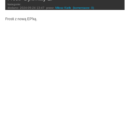
kategorie:
dodano:
2024-05-24 13:47
przez:
Miłosz Kiełb
(komentarze: 0)
Frosti z nową EP'ką.