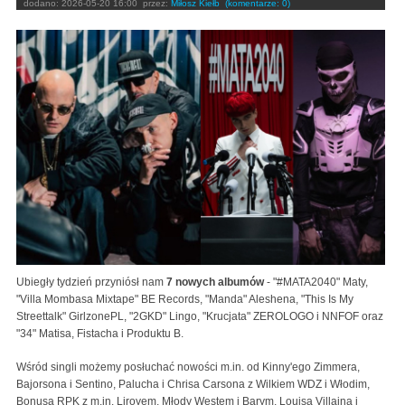
dodano:
2026-05-20 16:00
przez:
Miłosz Kiełb
(komentarze: 0)
Ubiegły tydzień przyniósł nam
7 nowych albumów
- "#MATA2040" Maty,
"Villa Mombasa Mixtape" BE Records, "Manda" Aleshena, "This Is My
Streettalk" GirlzonePL, "2GKD" Lingo, "Krucjata" ZEROLOGO i NNFOF oraz
"34" Matisa, Fistacha i Produktu B.
Wśród singli możemy posłuchać nowości m.in. od Kinny'ego Zimmera,
Bajorsona i Sentino, Palucha i Chrisa Carsona z Wilkiem WDZ i Włodim,
Bonusa RPK z m.in. Liroyem, Młody Westem i Barym, Louisa Villaina i