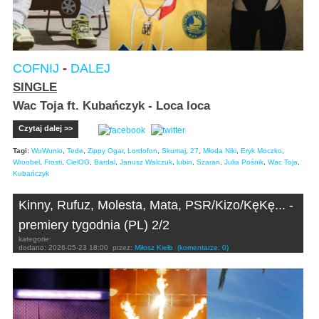
COFNIJ
-
DALEJ
SINGLE
Wac Toja ft. Kubańczyk - Loca loca
Czytaj dalej >>
Tagi:
WuWunio
,
Tede
,
Zippy Ogar
,
Lordofon
,
Skumaj
,
27
,
Młoda Niki
,
Eryk Moczko
,
Wroobel
,
Frosti
,
CielOG
,
Bardal
,
Janusz Walczuk
,
lubin
,
Szaran
,
Julia Pośnik
,
Wac Toja
,
Kubańczyk
Kinny, Rufuz, Molesta, Mata, PSR/Kizo/KęKę... -
premiery tygodnia (PL) 2/2
kategorie:
dodano:
2026-05-23 18:00
przez:
Miłosz Kiełb
(komentarze: 0)