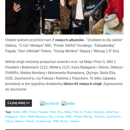
Ostatni tydzień przyniósł nam
7 nowych albumów
- "Zrobiłem to dla siebie"
Gibbsa, "Ü Up? Mixtape" MIÜ, "Polski SWAG" Frostiego, "Dekadentkę"
Fagaty, "Gen Ultimate" Fekira, "Young Werther" Skajsa i "Wersję 1.8" Kiry.
Wśród singli możemy posłuchać nowości m.in. od Maty i Polo G, MIÜ z
Pezetem i Bedoesem 2115, White'a 2115, Kaza Bałagane i Słonia, Gibbsa i
SVM!RA, Malika Montany i Mohameda Ramadana, Qry'ego, Baila Ella,
DGE, Zeamsone'a, czy Fokusa i Rahima z Paluchem. To tylko zajawka,
ponieważ w tym tygodniu dostaliśmy
blisko 65 nowych singli
. Zapraszamy
do słuchania!
Czytaj dalej >>
Tagi:
Gibbs
,
MIÜ
,
Frosti
,
Fagata
,
Fekir
,
Kira
,
Mata
,
Polo G
,
Pezet
,
Bedoes
,
whitel kaz
balagane
,
Sloń
,
Malik Montana
,
Qry
,
Leosia
,
DGE
,
Polska Wersja
,
Sentino
,
Zeamsone
,
Fokus
,
Rahim
,
Paluch
,
Kubańczyk
,
JWP
,
Rufuz
,
malach