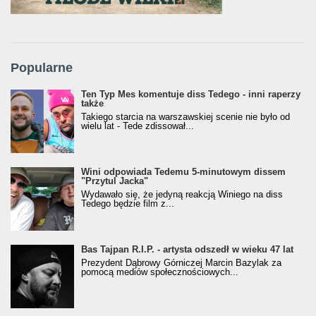
Popularne
Ten Typ Mes komentuje diss Tedego - inni raperzy
także
Takiego starcia na warszawskiej scenie nie było od
wielu lat - Tede zdissował...
Wini odpowiada Tedemu 5-minutowym dissem
"Przytul Jacka"
Wydawało się, że jedyną reakcją Winiego na diss
Tedego będzie film z...
Bas Tajpan R.I.P. - artysta odszedł w wieku 47 lat
Prezydent Dąbrowy Górniczej Marcin Bazylak za
pomocą mediów społecznościowych...