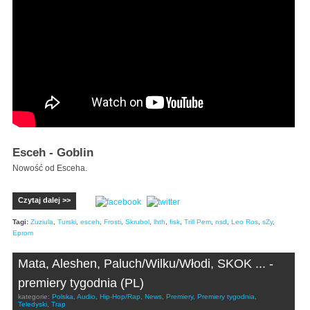
Esceh - Goblin
Nowość od Esceha.
Czytaj dalej >>
Tagi:
Zuziula
,
Turski
,
esceh
,
Frosti
,
Skrubol
,
lhth
,
fisk
,
Trill Pem
,
nsd
,
Leo Ros
,
sZy
,
Eprom
Mata, Aleshen, Paluch/Wilku/Włodi, SKOK ... -
premiery tygodnia (PL)
kategorie:
Polska
,
Audio
,
Hip-Hop/Rap
,
News
,
Premiery
,
Premiery tygodnia
,
Teledyski
,
Trap