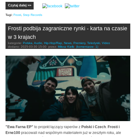
Czytaj dalej >>
Tagi:
Frosti
,
Step Records
Frosti podbija zagraniczne rynki - karta na czasie
w 3 krajach
kategorie:
Polska
,
Audio
,
Hip-Hop/Rap
,
News
,
Premiery
,
Teledyski
,
Video
dodano:
2025-03-30 15:00
przez:
Miłosz Kiełb
(komentarze: 1)
"Ewa Farna EP"
to projekt łączący raperów z
Polski i Czech
.
Frosti i
Erne100
pracowali nad wspólnym materiałem już w zeszłym roku, ale