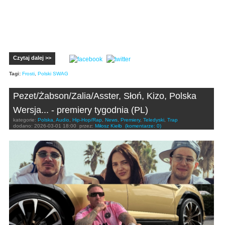
Czytaj dalej >>
Tagi:
Frosti
,
Polski SWAG
Pezet/Żabson/Zalia/Asster, Słoń, Kizo, Polska
Wersja... - premiery tygodnia (PL)
kategorie:
Polska
,
Audio
,
Hip-Hop/Rap
,
News
,
Premiery
,
Teledyski
,
Trap
dodano:
2026-03-01 18:00
przez:
Miłosz Kiełb
(komentarze: 0)