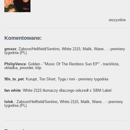
wszystkie
Komentowane:
gmxxx
: Żabson/Hellfield/Sentino, White 2115, Malik, Wane... - premiery
tygodnia (PL)
PhilipVence
: Golden - "Music Of The Restless Sun EP" - tracklista,
okładka, preorder, klip
90s_to_pet
: Kurupt, Too Short, Tyga i inni - premiery tygodnia
fan white
: White 2115 tłumaczy dlaczego odszedł z SBM Label
lolek
: Żabson/Hellfield/Sentino, White 2115, Malik, Wane... - premiery
tygodnia (PL)