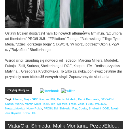
Ostatni tydzień dostarczył nam
10 nowych albumów
w tym m.in. "Ex umbra
ad libertatem" PRO8L3MU, "EP.itafium" Tedego, "Bukowskiego" Tego Typa
Mesa, "Dzieci gorszego boga" STXWGN, "W morzu potrzep" Okonia PZW
czy"Rajzefiber" Shelleriniego.
Wśród singli znajdują się nowości od Tedego i Marcina Millera, Modelek,
Fukaja i Zalii, Sariusa, Shelleriniego i DGE, Kacpra HTA i Dedisa, czy diss
Maty na... Grzegorza Krychowiaka. To tylko zajawka, ponieważ ostatnie dni
przyniosły nam
blisko 35 nowych singli
. Zapraszamy do słuchania!
Czytaj dalej >>
Tagi:
Alberto
,
Major SPZ
,
Kacper HTA
,
Dedis
,
Modelki
,
Kamil Bednarek
,
STXWGN
,
Sarius
,
Wane
,
Marcin Miller
,
Tede
,
Ten Typ Mes
,
Frosti
,
Zalia
,
Fukaj
,
W.E.N.A
,
Nowaczkiewicz
,
Nowy Polak
,
PRO8L3M
,
Shhieda
,
Pat
,
Cooks
,
Shellerini
,
DGE
,
Jakub
Jan Bryndal
,
Kobik
,
Oli
Mata/Oki, Shhieda, Malik Montana, Pezet/Eldo...