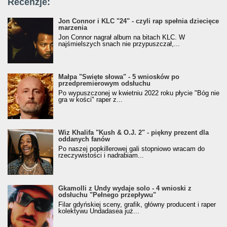
Recenzje:
Jon Connor i KLC "24" - czyli rap spełnia dziecięce
marzenia
Jon Connor nagrał album na bitach KLC. W
najśmielszych snach nie przypuszczał,...
Małpa "Święte słowa" - 5 wniosków po
przedpremierowym odsłuchu
Po wypuszczonej w kwietniu 2022 roku płycie "Bóg nie
gra w kości" raper z...
Wiz Khalifa "Kush & O.J. 2" - piękny prezent dla
oddanych fanów
Po naszej popkillerowej gali stopniowo wracam do
rzeczywistości i nadrabiam...
Gkamolli z Undy wydaje solo - 4 wnioski z
odsłuchu "Pełnego przepływu"
Filar gdyńskiej sceny, grafik, główny producent i raper
kolektywu Undadasea już...