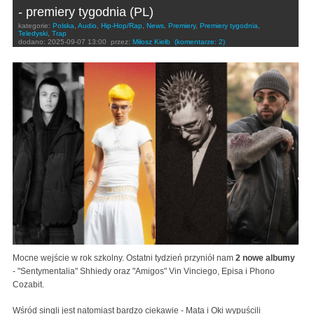
- premiery tygodnia (PL)
kategorie:
Polska
,
Audio
,
Hip-Hop/Rap
,
News
,
Premiery
,
Premiery tygodnia
,
Teledyski
,
Trap
dodano:
2025-09-07 13:00
przez:
Miłosz Kiełb
(komentarze: 2)
Mocne wejście w rok szkolny. Ostatni tydzień przyniół nam
2 nowe albumy
- "Sentymentalia" Shhiedy oraz "Amigos" Vin Vinciego, Episa i Phono
Cozabit.
Wśród singli jest natomiast bardzo ciekawie - Mata i Oki wypuścili