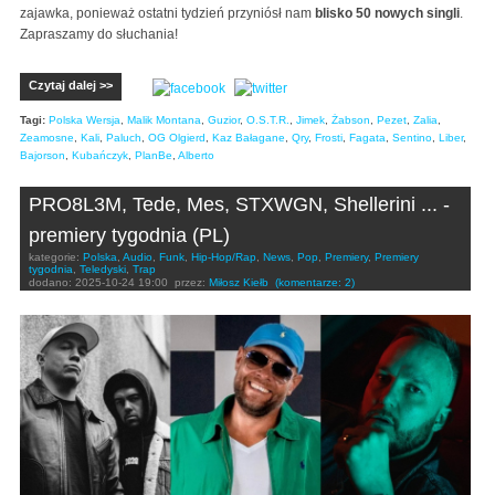
zajawka, ponieważ ostatni tydzień przyniósł nam
blisko 50 nowych singli
.
Zapraszamy do słuchania!
Czytaj dalej >>
Tagi:
Polska Wersja
,
Malik Montana
,
Guzior
,
O.S.T.R.
,
Jimek
,
Żabson
,
Pezet
,
Zalia
,
Zeamosne
,
Kali
,
Paluch
,
OG Olgierd
,
Kaz Bałagane
,
Qry
,
Frosti
,
Fagata
,
Sentino
,
Liber
,
Bajorson
,
Kubańczyk
,
PlanBe
,
Alberto
PRO8L3M, Tede, Mes, STXWGN, Shellerini ... -
premiery tygodnia (PL)
kategorie:
Polska
,
Audio
,
Funk
,
Hip-Hop/Rap
,
News
,
Pop
,
Premiery
,
Premiery
tygodnia
,
Teledyski
,
Trap
dodano:
2025-10-24 19:00
przez:
Miłosz Kiełb
(komentarze: 2)