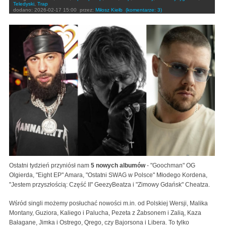
Teledyski
,
Trap
dodano:
2026-02-17 15:00
przez:
Miłosz Kiełb
(komentarze: 3)
Ostatni tydzień przyniósł nam
5 nowych albumów
- "Goochman" OG
Olgierda, "Eight EP" Amara, "Ostatni SWAG w Polsce" Młodego Kordena,
"Jestem przyszłością: Część II" GeezyBeatza i "Zimowy Gdańsk" Cheatza.
Wśród singli możemy posłuchać nowości m.in. od Polskiej Wersji, Malika
Montany, Guziora, Kaliego i Palucha, Pezeta z Żabsonem i Zalią, Kaza
Bałagane, Jimka i Ostrego, Qrego, czy Bajorsona i Libera. To tylko