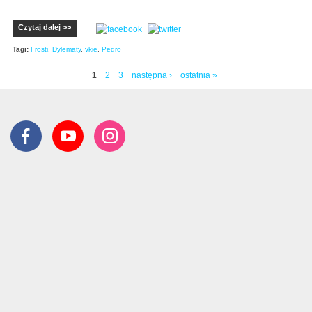
Czytaj dalej >>
Tagi:
Frosti
,
Dylematy
,
vkie
,
Pedro
1
2
3
następna ›
ostatnia »
Strony