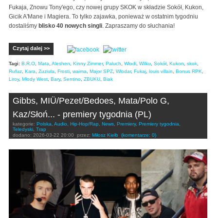
Fukaja, Znowu Tony'ego, czy nowej grupy SKOK w składzie Sokół, Kukon,
Gicik A'Mane i Magiera. To tylko zajawka, ponieważ w ostatnim tygodniu
dostaliśmy
blisko 40 nowych singli
. Zapraszamy do słuchania!
Czytaj dalej >>
Tagi:
B.R.O
,
Mata
,
Aleshen
,
Kinny Zimmer
,
Paluch
,
Włodi
,
Wilku
,
Sokół
,
Kukon
,
skok
,
Rufuz
,
Kara
,
Zuziula
,
Frosti
,
waima
,
Major SPZ
,
Włodar
,
Fukaj
,
louis villain
,
Bonus RPK
,
Liroy
,
Młody West
,
Bary
,
Sentino
,
ZBUKU
,
Biak
Gibbs, MIÜ/Pezet/Bedoes, Mata/Polo G,
Kaz/Słoń... - premiery tygodnia (PL)
kategorie:
Polska
,
Audio
,
Hip-Hop/Rap
,
News
,
Premiery
,
Premiery tygodnia
,
Teledyski
,
Trap
dodano:
2026-03-22 20:00
przez:
Miłosz Kiełb
(komentarze: 0)