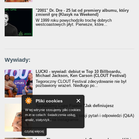
"2001" Dr. Dre - 25 lat od premiery albumu, który
zmienił grę (Klasyk na Weekend)
W 1999 roku powychodziło trochę dobrych
westcoastowych płyt. Pierwsze, które...
Wywiady:
LUCKI - wywiad: debiut w Top 10 Billboardu,
Michael Jackson, Ken Carson (CLOUT Festival)
Tegoroczny CLOUT Festival zdecydowanie nie był
pozbawiony wrażeń. Niedługo po...
Pliki cookies
Spytaliśmy Lupe Fiasco "Jak definiujesz
szczęście?" (video)
W tej witrynie stosujemy pliki cookies
m.in w celach: świadczenia usług,
Podczas spontanicznej sesji pytań i odpowiedzi (Q&A)
na żywo na Instagramie...
analiz, statystyk..
czytaj więcej