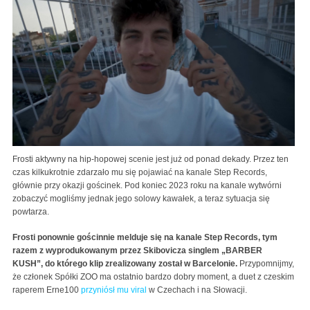
Frosti aktywny na hip-hopowej scenie jest już od ponad dekady. Przez ten
czas kilkukrotnie zdarzało mu się pojawiać na kanale Step Records,
głównie przy okazji gościnek. Pod koniec 2023 roku na kanale wytwórni
zobaczyć mogliśmy jednak jego solowy kawałek, a teraz sytuacja się
powtarza.
Frosti ponownie gościnnie melduje się na kanale Step Records, tym
razem z wyprodukowanym przez Skibovicza singlem „BARBER
KUSH”, do którego klip zrealizowany został w Barcelonie.
Przypomnijmy,
że członek Spółki ZOO ma ostatnio bardzo dobry moment, a duet z czeskim
raperem Erne100
przyniósł mu viral
w Czechach i na Słowacji.