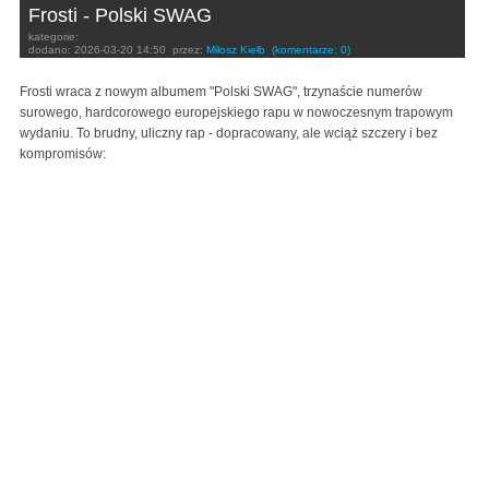
Frosti - Polski SWAG
kategorie:
dodano:
2026-03-20 14:50
przez:
Miłosz Kiełb
(komentarze: 0)
Frosti wraca z nowym albumem "Polski SWAG", trzynaście numerów
surowego, hardcorowego europejskiego rapu w nowoczesnym trapowym
wydaniu. To brudny, uliczny rap - dopracowany, ale wciąż szczery i bez
kompromisów: