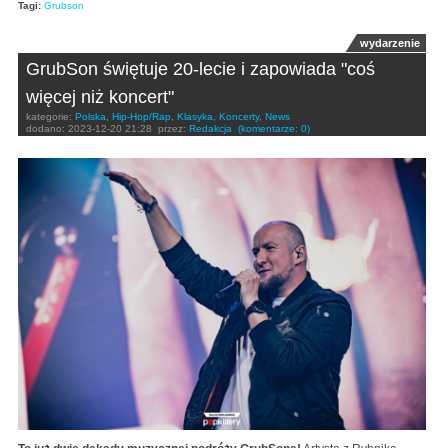
Tagi:
Grubson
wydarzenie
GrubSon świętuje 20-lecie i zapowiada "coś
więcej niż koncert"
kategorie:
Polska
,
Hip-Hop/Rap
,
Klasyka
,
Koncerty
,
News
dodano:
2023-12-20 21:28
przez:
Redakcja
(komentarze: 0)