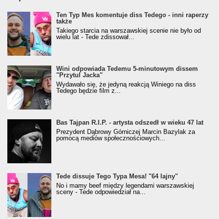
Ten Typ Mes komentuje diss Tedego - inni raperzy
także
Takiego starcia na warszawskiej scenie nie było od
wielu lat - Tede zdissował...
Wini odpowiada Tedemu 5-minutowym dissem
"Przytul Jacka"
Wydawało się, że jedyną reakcją Winiego na diss
Tedego będzie film z...
Bas Tajpan R.I.P. - artysta odszedł w wieku 47 lat
Prezydent Dąbrowy Górniczej Marcin Bazylak za
pomocą mediów społecznościowych...
Tede dissuje Tego Typa Mesa! "64 lajny"
No i mamy beef między legendami warszawskiej
sceny - Tede odpowiedział na...