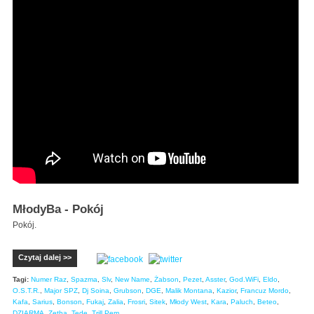
MłodyBa - Pokój
Pokój.
Czytaj dalej >>
Tagi:
Numer Raz
,
Spazma
,
Slv
,
New Name
,
Żabson
,
Pezet
,
Asster
,
God.WiFi
,
Eldo
,
O.S.T.R.
,
Major SPZ
,
Dj Soina
,
Grubson
,
DGE
,
Malik Montana
,
Kazior
,
Francuz Mordo
,
Kafa
,
Sarius
,
Bonson
,
Fukaj
,
Zalia
,
Frosri
,
Sitek
,
Młody West
,
Kara
,
Paluch
,
Beteo
,
DZIARMA
,
Zetha
,
Tede
,
Trill Pem