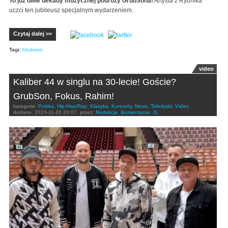
To już dwie dekady muzycznej podróży GrubSona!
Artysta z Rybnika
uczci ten jubileusz specjalnym wydarzeniem.
Czytaj dalej >>
Tagi:
Grubson
video
Kaliber 44 w singlu na 30-lecie! Goście?
GrubSon, Fokus, Rahim!
kategorie:
Polska
,
Hip-Hop/Rap
,
Klasyka
,
Koncerty
,
News
,
Teledyski
,
Video
dodano:
2023-11-20 20:07
przez:
Redakcja
(komentarze: 3)