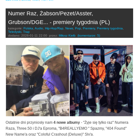
Numer Raz, Żabson/Pezet/Asster,
Grubson/DGE... - premiery tygodnia (PL)
kategorie:
Polska
,
Audio
,
Hip-Hop/Rap
,
News
,
Pop
,
Premiery
,
Premiery tygodnia
,
Teledyski
,
Trap
dodano:
2026-01-11 22:00
przez:
Miłosz Kiełb
(komentarze: 5)
Ostatnie dni przyniosły nam
4 nowe albumy
- "Żyje się tylko raz" Numera
Raza, Three.50 i DJ'a Eproma, "B4REALLYEMO " Spazmy, "404 Found"
New Name'a oraz "Coloful Crashout (Deluxe)" Slv'a.