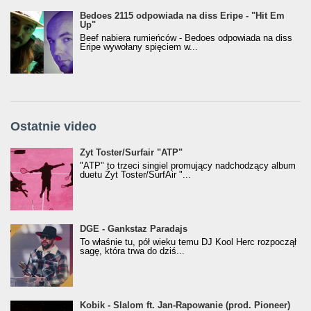
Bedoes 2115 odpowiada na diss Eripe - "Hit Em
Up"
Beef nabiera rumieńców - Bedoes odpowiada na diss
Eripe wywołany spięciem w...
Ostatnie video
Żyt Toster/SurfAir - ATP VIDEO
Żyt Toster/Surfair "ATP"
"ATP" to trzeci singiel promujący nadchodzący album
duetu Żyt Toster/SurfAir "...
donGURALesko z nagrodą za
DGE - Gankstaz Paradajs
Klasyczny/Trueschoolowy Album Roku
To właśnie tu, pół wieku temu DJ Kool Herc rozpoczął
(Popkillery 2023)
sagę, która trwa do dziś...
Kobik - Slalom ft. Jan-Rapowanie (prod. Pioneer)
Kobik - Slalom ft. Jan-Rapowanie (prod. Pioneer)