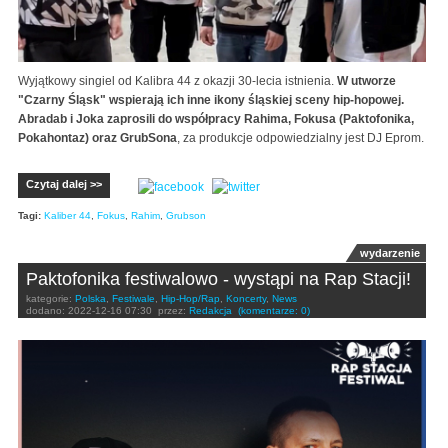
Wyjątkowy singiel od Kalibra 44 z okazji 30-lecia istnienia.
W utworze
"Czarny Śląsk" wspierają ich inne ikony śląskiej sceny hip-hopowej.
Abradab i Joka zaprosili do współpracy Rahima, Fokusa (Paktofonika,
Pokahontaz) oraz GrubSona
, za produkcje odpowiedzialny jest DJ Eprom.
Czytaj dalej >>
Tagi:
Kaliber 44
,
Fokus
,
Rahim
,
Grubson
wydarzenie
Paktofonika festiwalowo - wystąpi na Rap Stacji!
kategorie:
Polska
,
Festiwale
,
Hip-Hop/Rap
,
Koncerty
,
News
dodano:
2022-12-16 07:30
przez:
Redakcja
(komentarze: 0)