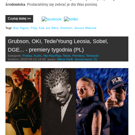
środowiska
. Postaraliśmy się zebrać je dla Was poniżej.
Czytaj dalej >>
Tagi:
Bas Tajpan
,
Peja
,
Kali
,
avi
,
Bilon
,
Grubson
,
Janusz Walczuk
Grubson, OKI, Tede/Young Leosia, Sobel,
DGE... - premiery tygodnia (PL)
kategorie:
Polska
,
Audio
,
Hip-Hop/Rap
,
News
,
Premiery
,
Teledyski
dodano:
2025-04-13 14:40
przez:
Miłosz Kiełb
(komentarze: 0)