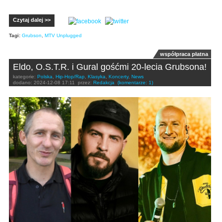
Czytaj dalej >>
Tagi:
Grubson
,
MTV Unplugged
współpraca płatna
Eldo, O.S.T.R. i Gural gośćmi 20-lecia Grubsona!
kategorie:
Polska
,
Hip-Hop/Rap
,
Klasyka
,
Koncerty
,
News
dodano:
2024-12-08 17:11
przez:
Redakcja
(komentarze: 1)