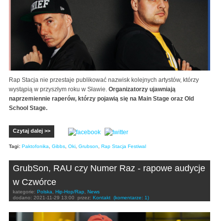
Rap Stacja nie przestaje publikować nazwisk kolejnych artystów, którzy
wystąpią w przyszłym roku w Sławie.
Organizatorzy ujawniają
naprzemiennie raperów, którzy pojawią się na Main Stage oraz Old
School Stage.
Czytaj dalej >>
Tagi:
Paktofonika
,
Gibbs
,
Oki
,
Grubson
,
Rap Stacja Festiwal
GrubSon, RAU czy Numer Raz - rapowe audycje
w Czwórce
kategorie:
Polska
,
Hip-Hop/Rap
,
News
dodano:
2021-11-29 13:00
przez:
Kontakt
(komentarze: 1)