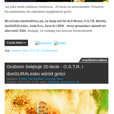
Już jutro wielki jubileusz Grubsona - 20-lecie na warszawskim Torwarze.
Na wydarzeniu nie zabraknie wyjątkowych gości.
Wcześniej wiedzieliśmy już, że będą wśród nich Mrozu, O.S.T.R, Marika,
donGURALesko, 3oda Kru, Jarecki i BRK - teraz gospodarz ujawnił też
obecność Eldo
, dodając, że czekają nas jeszcze niespodzianki.
Czytaj dalej >>
Tagi:
Grubson
,
Eldo
,
O.S.T.R.
,
DonGuralesko
współpraca płatna
Grubson świętuje 20-lecie - O.S.T.R. i
donGURALesko wśród gości
kategorie:
Polska
,
Hip-Hop/Rap
,
Koncerty
,
News
dodano:
2024-12-01 12:00
przez:
Redakcja
(komentarze: 0)