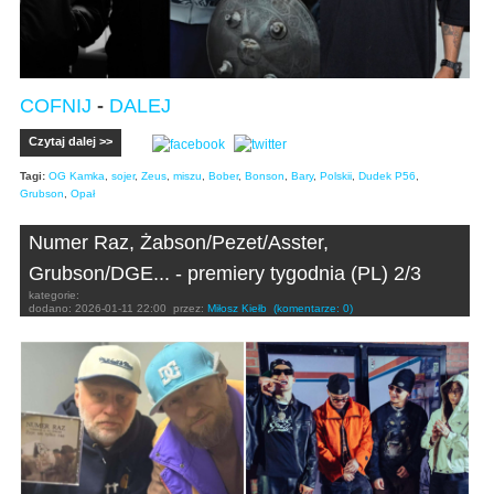
COFNIJ
-
DALEJ
Czytaj dalej >>
Tagi:
OG Kamka
,
sojer
,
Zeus
,
miszu
,
Bober
,
Bonson
,
Bary
,
Polskii
,
Dudek P56
,
Grubson
,
Opał
Numer Raz, Żabson/Pezet/Asster,
Grubson/DGE... - premiery tygodnia (PL) 2/3
kategorie:
dodano:
2026-01-11 22:00
przez:
Miłosz Kiełb
(komentarze: 0)