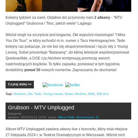
Kolejny tydzień za nami. Ostatnie dni przyniosly nam
2 albumy
- "MTV
Unplugged" Grubsona i "Noc, jakich wiele" Lagiego.
Wśród singli na szczęście jest bogaciej. Oki wypuścił maxisingiel "I Miss
You On Tour", w który wchodzi m.in. numer z Taco Hemingway'em, Tede
kolejny raz pokazuje, że nie boi się eksperymentować i łączy siły z Young
Leosią, Sobel prezentuje "Balasanę", do której teledysk współreżyserował
Queboanfide, a DGE czy Aleshen kontynuują promocję swoich
nadchodzących krążków. To tylko zajawka, ponieważ w tym tygodniu
dostaliśmy
ponad 30
nowych numerów. Zapraszamy do słuchania!
Czytaj dalej >>
Tagi:
Grubson
,
Oki
,
Tede
,
Young Leosia
,
Sobel
,
Aleshen
,
DGE
,
W.E.N.A.
Grubson - MTV Unplugged
kategorie:
dodano:
2025-04-11 14:01
przez:
Miłosz Kiełb
(komentarze: 0)
Album MTV Unplugged zawiera utwory live z koncertu, który miał miejsce
27 listopada 2024 r. w Teatrze Dramatycznym w Warszawie. Wśród nich