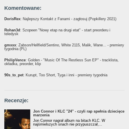
Komentowane:
DorisRex
: Najlepszy Kontakt z Fanami - zagłosuj (Popkillery 2021)
Rohan3d
: Szopeen "Nowy etap na drugi etat" - start preorderu i
teledysk
gmxxx
: Żabson/Hellfield/Sentino, White 2115, Malik, Wane... - premiery
tygodnia (PL)
PhilipVence
: Golden - "Music Of The Restless Sun EP" - tracklista,
okładka, preorder, klip
90s_to_pet
: Kurupt, Too Short, Tyga i inni - premiery tygodnia
Recenzje:
Jon Connor i KLC "24" - czyli rap spełnia dziecięce
marzenia
Jon Connor nagrał album na bitach KLC. W
najśmielszych snach nie przypuszczał,...