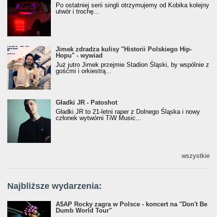
[Official Music Visualiser]
Po ostatniej serii singli otrzymujemy od Kobika kolejny
utwór i trochę...
Jimek zdradza kulisy "Historii Polskiego Hip-
Jimek zdradza kulisy "Historii Polskiego Hip-
Hopu" - wywiad
Hopu" - wywiad
Już jutro Jimek przejmie Stadion Śląski, by wspólnie z
gośćmi i orkiestrą...
Gładki JR - Patoshot
Gładki JR - Patoshot
Gładki JR to 21-letni raper z Dolnego Śląska i nowy
członek wytwórni TiW Music...
wszystkie
Najbliższe wydarzenia:
A$AP Rocky zagra w Polsce - koncert na "Don't Be
Dumb World Tour"