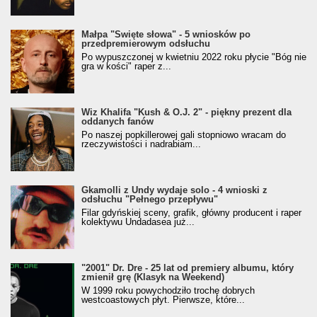
Małpa "Święte słowa" - 5 wniosków po
przedpremierowym odsłuchu
Po wypuszczonej w kwietniu 2022 roku płycie "Bóg nie
gra w kości" raper z...
Wiz Khalifa "Kush & O.J. 2" - piękny prezent dla
oddanych fanów
Po naszej popkillerowej gali stopniowo wracam do
rzeczywistości i nadrabiam...
Gkamolli z Undy wydaje solo - 4 wnioski z
odsłuchu "Pełnego przepływu"
Filar gdyńskiej sceny, grafik, główny producent i raper
kolektywu Undadasea już...
"2001" Dr. Dre - 25 lat od premiery albumu, który
zmienił grę (Klasyk na Weekend)
W 1999 roku powychodziło trochę dobrych
westcoastowych płyt. Pierwsze, które...