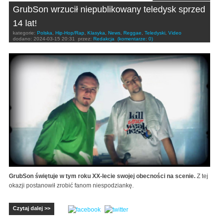
GrubSon wrzucił niepublikowany teledysk sprzed
14 lat!
kategorie:
Polska
,
Hip-Hop/Rap
,
Klasyka
,
News
,
Reggae
,
Teledyski
,
Video
dodano:
2024-03-15 20:31
przez:
Redakcja
(komentarze: 0)
GrubSon świętuje w tym roku XX-lecie swojej obecności na scenie.
Z tej
okazji postanowił zrobić fanom niespodziankę.
Czytaj dalej >>