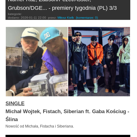
Grubson/DGE... - premiery tygodnia (PL) 3/3
kategorie:
dodano:
2026-01-11 22:00
przez:
Miłosz Kiełb
(komentarze: 0)
SINGLE
Michał Wojtek, Fistach, Siberian ft. Gaba Kościug -
Ślina
Nowość od Michała, Fistacha i Siberiana.