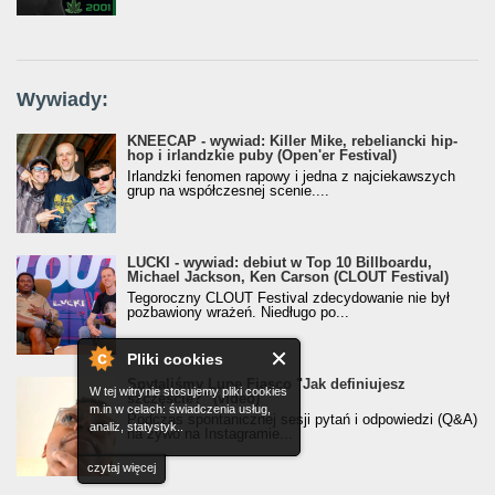
Wywiady:
KNEECAP - wywiad: Killer Mike, rebeliancki hip-
hop i irlandzkie puby (Open'er Festival)
Irlandzki fenomen rapowy i jedna z najciekawszych
grup na współczesnej scenie....
LUCKI - wywiad: debiut w Top 10 Billboardu,
Michael Jackson, Ken Carson (CLOUT Festival)
Tegoroczny CLOUT Festival zdecydowanie nie był
pozbawiony wrażeń. Niedługo po...
Pliki cookies
Spytaliśmy Lupe Fiasco "Jak definiujesz
W tej witrynie stosujemy pliki cookies
szczęście?" (video)
m.in w celach: świadczenia usług,
Podczas spontanicznej sesji pytań i odpowiedzi (Q&A)
analiz, statystyk..
na żywo na Instagramie...
czytaj więcej