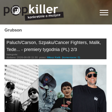
Grubson
Paluch/Carson, Szpaku/Cancer Fighters, Malik,
Tede... - premiery tygodnia (PL) 2/3
kategorie:
dodano:
2026-06-08 11:30
przez:
Miłosz Kiełb
(komentarze: 0)