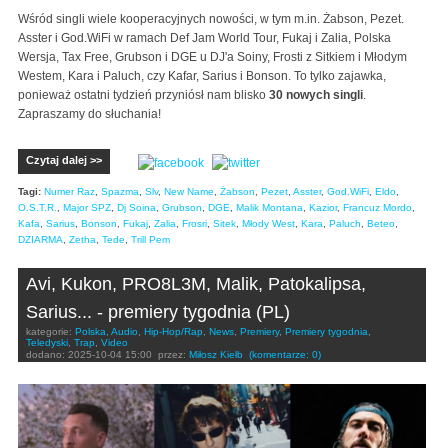
Wśród singli wiele kooperacyjnych nowości, w tym m.in. Żabson, Pezet.
Asster i God.WiFi w ramach Def Jam World Tour, Fukaj i Zalia, Polska
Wersja, Tax Free, Grubson i DGE u DJ'a Soiny, Frosti z Sitkiem i Młodym
Westem, Kara i Paluch, czy Kafar, Sarius i Bonson. To tylko zajawka,
ponieważ ostatni tydzień przyniósł nam blisko
30 nowych singli
.
Zapraszamy do słuchania!
Czytaj dalej >>
Tagi:
Numer Raz
,
Spazma
,
Slv
,
New Name
,
Żabson
,
Pezet
,
Asster
,
God.WiFi
,
Eldo
,
O.S.T.R.
,
Major SPZ
,
Dj Soina
,
Grubson
,
DGE
,
Malik Montana
,
Kazior
,
Francuz Mordo
,
Kafa
,
Sarius
,
Bonson
,
Fukaj
,
Zalia
,
Frosri
,
Sitek
,
Młody West
,
Kara
,
Paluch
,
Beteo
,
DZIARMA
,
Zetha
,
Tede
,
Trill Pem
Avi, Kukon, PRO8L3M, Malik, Patokalipsa,
Sarius... - premiery tygodnia (PL)
kategorie:
Polska
,
Audio
,
Hip-Hop/Rap
,
News
,
Premiery
,
Premiery tygodnia
,
Teledyski
,
Trap
,
Video
dodano:
2025-10-04 15:00
przez:
Miłosz Kiełb
(komentarze: 0)