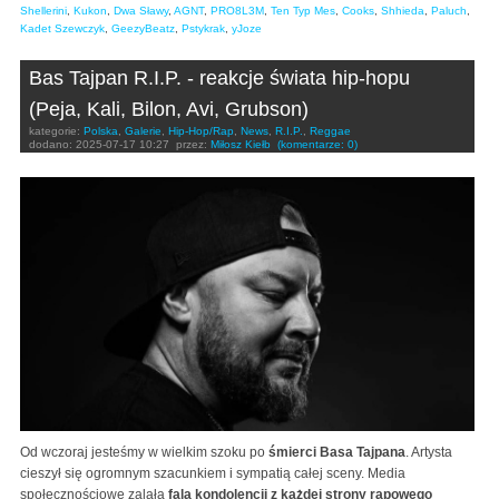
Shellerini
,
Kukon
,
Dwa Sławy
,
AGNT
,
PRO8L3M
,
Ten Typ Mes
,
Cooks
,
Shhieda
,
Paluch
,
Kadet Szewczyk
,
GeezyBeatz
,
Pstykrak
,
yJoze
Bas Tajpan R.I.P. - reakcje świata hip-hopu
(Peja, Kali, Bilon, Avi, Grubson)
kategorie:
Polska
,
Galerie
,
Hip-Hop/Rap
,
News
,
R.I.P.
,
Reggae
dodano:
2025-07-17 10:27
przez:
Miłosz Kiełb
(komentarze: 0)
Od wczoraj jesteśmy w wielkim szoku po
śmierci Basa Tajpana
. Artysta
cieszył się ogromnym szacunkiem i sympatią całej sceny. Media
społecznościowe zalała
fala kondolencji z każdej strony rapowego