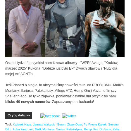
Ostatni tydzień przyniósł nam
4 nowe albumy
- "WPR" Aviego, "Kraków,
marzec 2025" Kukona, "Dobrze już było EP" Dwóch Sławów i "Nuty dla
mojej ex" AGNT'a.
Jeśli chodzi o single, to otrzymaliśmy nowości m.in. od PRO8L3MU, Malika
Montany, Sariusa, Patokalipsy, Miłego ATZ, Hemp Gru i Vavamuffin czy
Shelleriniego. To tylko zajawka, ponieważ ostatnie dni przyniosły nam
blisko 40 nowych numerów
. Zapraszamy do słuchania!
Czytaj dalej >>
Tagi:
Kwiatek Haze
,
Janusz Walczuk
,
`Boron
,
Zippy Ogar
,
Po Prostu Kajtek
,
Sentino
,
Diho
,
kuba knap
,
avi
,
Malik Montana
,
Sarius
,
Patokalipsa
,
Hemp Gru
,
Grubson
,
Zalia
,