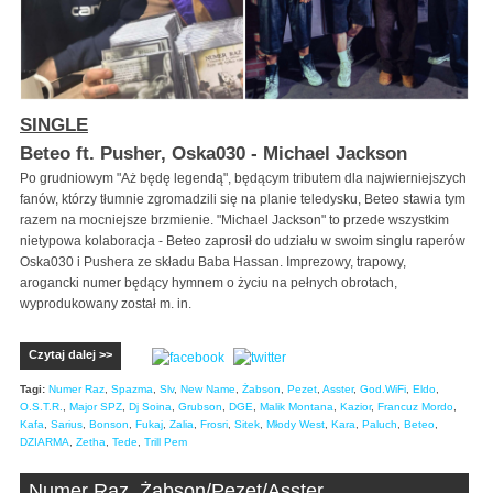
SINGLE
Beteo ft. Pusher, Oska030 - Michael Jackson
Po grudniowym "Aż będę legendą", będącym tributem dla najwierniejszych
fanów, którzy tłumnie zgromadzili się na planie teledysku, Beteo stawia tym
razem na mocniejsze brzmienie. "Michael Jackson" to przede wszystkim
nietypowa kolaboracja - Beteo zaprosił do udziału w swoim singlu raperów
Oska030 i Pushera ze składu Baba Hassan. Imprezowy, trapowy,
arogancki numer będący hymnem o życiu na pełnych obrotach,
wyprodukowany został m. in.
Czytaj dalej >>
Tagi:
Numer Raz
,
Spazma
,
Slv
,
New Name
,
Żabson
,
Pezet
,
Asster
,
God.WiFi
,
Eldo
,
O.S.T.R.
,
Major SPZ
,
Dj Soina
,
Grubson
,
DGE
,
Malik Montana
,
Kazior
,
Francuz Mordo
,
Kafa
,
Sarius
,
Bonson
,
Fukaj
,
Zalia
,
Frosri
,
Sitek
,
Młody West
,
Kara
,
Paluch
,
Beteo
,
DZIARMA
,
Zetha
,
Tede
,
Trill Pem
Numer Raz, Żabson/Pezet/Asster,