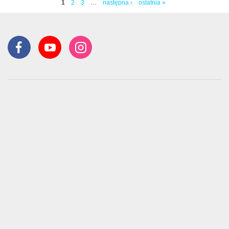
1
2
3
…
następna ›
ostatnia »
Strony