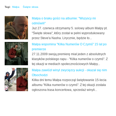
Tagi:
Małpa
Święte słowa
Małpa o braku gości na albumie: "Wszyscy mi
odmówili"
Już 27. czerwca otrzymamy 5. solowy album Małpy pt.
"Święte słowa", który został w pełni wyprodukowany
przez Steve'a Nasha. Lirycznie, będzie to...
Małpa wspomina "Kilka Numerów O Czymś" 15 lat po
premierze
27.11.2009 swoją premierę miał jeden z absolutnych
klasyków polskiego rapu - "Kilka numerów o czymś". Z
tej okazji w mediach społecznościowych Małpy...
Małpa zawiózł winyl zwycięzcy aukcji - okazał się nim
Otsochodzi
Kilka dni temu Małpa rozpoczął świętowanie 15-lecia
albumu "Kilka numerów o czymś". Z tej okazji została
ogłoszona trasa koncertowa, sprzedaż winyli...