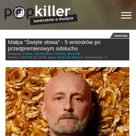
recenzja
Małpa "Święte słowa" - 5 wniosków po
przedpremierowym odsłuchu
kategorie:
Polska
,
Hip-Hop/Rap
,
Premiery
,
Recenzje
dodano:
2025-06-26 16:00
przez:
Bartłomiej Woynicz
(komentarze: 1)