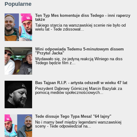
Popularne
Ten Typ Mes komentuje diss Tedego - inni raperzy
także
Takiego starcia na warszawskiej scenie nie było od
wielu lat - Tede zdissował...
Wini odpowiada Tedemu 5-minutowym dissem
"Przytul Jacka"
Wydawało się, że jedyną reakcją Winiego na diss
Tedego będzie film z...
Bas Tajpan R.I.P. - artysta odszedł w wieku 47 lat
Prezydent Dąbrowy Górniczej Marcin Bazylak za
pomocą mediów społecznościowych...
Tede dissuje Tego Typa Mesa! "64 lajny"
No i mamy beef między legendami warszawskiej
sceny - Tede odpowiedział na...