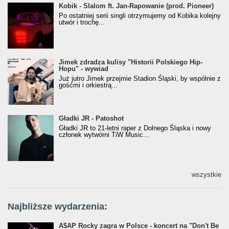
Kobik - Slalom ft. Jan-Rapowanie (prod. Pioneer)
Kobik - Slalom ft. Jan-Rapowanie (prod. Pioneer)
[Official Music Visualiser]
Po ostatniej serii singli otrzymujemy od Kobika kolejny
utwór i trochę...
Jimek zdradza kulisy "Historii Polskiego Hip-
Jimek zdradza kulisy "Historii Polskiego Hip-
Hopu" - wywiad
Hopu" - wywiad
Już jutro Jimek przejmie Stadion Śląski, by wspólnie z
gośćmi i orkiestrą...
Gładki JR - Patoshot
Gładki JR - Patoshot
Gładki JR to 21-letni raper z Dolnego Śląska i nowy
członek wytwórni TiW Music...
wszystkie
Najbliższe wydarzenia:
A$AP Rocky zagra w Polsce - koncert na "Don't Be