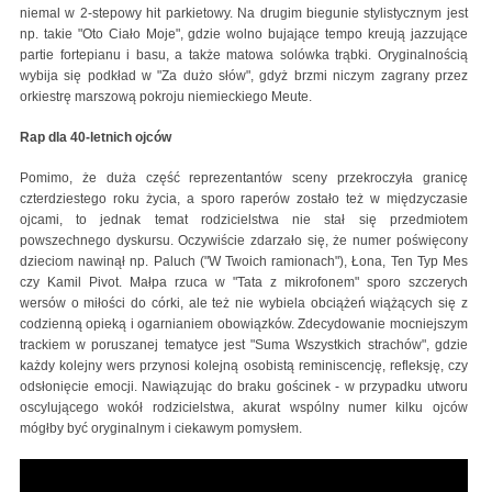
niemal w 2-stepowy hit parkietowy. Na drugim biegunie stylistycznym jest
np. takie "Oto Ciało Moje", gdzie wolno bujające tempo kreują jazzujące
partie fortepianu i basu, a także matowa solówka trąbki. Oryginalnością
wybija się podkład w "Za dużo słów", gdyż brzmi niczym zagrany przez
orkiestrę marszową pokroju niemieckiego Meute.
Rap dla 40-letnich ojców
Pomimo, że duża część reprezentantów sceny przekroczyła granicę
czterdziestego roku życia, a sporo raperów zostało też w międzyczasie
ojcami, to jednak temat rodzicielstwa nie stał się przedmiotem
powszechnego dyskursu. Oczywiście zdarzało się, że numer poświęcony
dzieciom nawinął np. Paluch ("W Twoich ramionach"), Łona, Ten Typ Mes
czy Kamil Pivot. Małpa rzuca w "Tata z mikrofonem" sporo szczerych
wersów o miłości do córki, ale też nie wybiela obciążeń wiążących się z
codzienną opieką i ogarnianiem obowiązków. Zdecydowanie mocniejszym
trackiem w poruszanej tematyce jest "Suma Wszystkich strachów", gdzie
każdy kolejny wers przynosi kolejną osobistą reminiscencję, refleksję, czy
odsłonięcie emocji. Nawiązując do braku gościnek - w przypadku utworu
oscylującego wokół rodzicielstwa, akurat wspólny numer kilku ojców
mógłby być oryginalnym i ciekawym pomysłem.