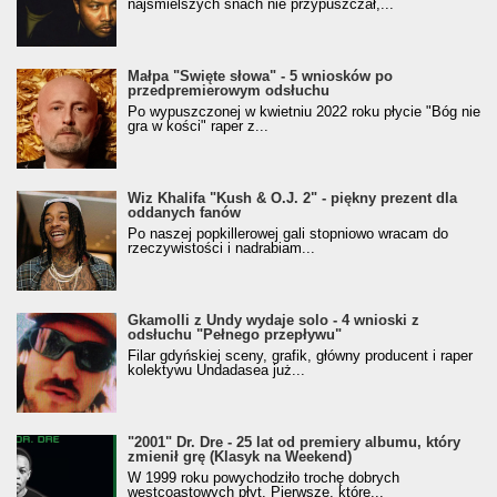
najśmielszych snach nie przypuszczał,...
Małpa "Święte słowa" - 5 wniosków po
przedpremierowym odsłuchu
Po wypuszczonej w kwietniu 2022 roku płycie "Bóg nie
gra w kości" raper z...
Wiz Khalifa "Kush & O.J. 2" - piękny prezent dla
oddanych fanów
Po naszej popkillerowej gali stopniowo wracam do
rzeczywistości i nadrabiam...
Gkamolli z Undy wydaje solo - 4 wnioski z
odsłuchu "Pełnego przepływu"
Filar gdyńskiej sceny, grafik, główny producent i raper
kolektywu Undadasea już...
"2001" Dr. Dre - 25 lat od premiery albumu, który
zmienił grę (Klasyk na Weekend)
W 1999 roku powychodziło trochę dobrych
westcoastowych płyt. Pierwsze, które...