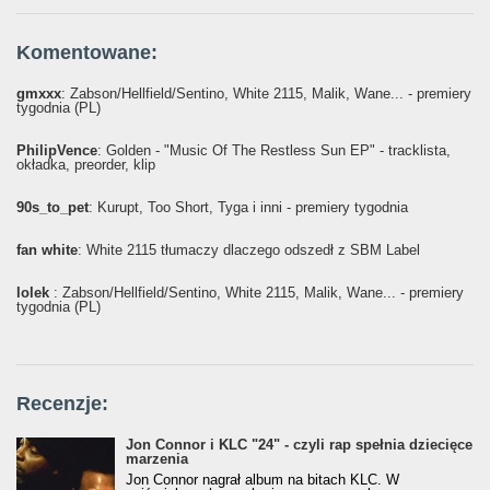
Komentowane:
gmxxx
: Żabson/Hellfield/Sentino, White 2115, Malik, Wane... - premiery
tygodnia (PL)
PhilipVence
: Golden - "Music Of The Restless Sun EP" - tracklista,
okładka, preorder, klip
90s_to_pet
: Kurupt, Too Short, Tyga i inni - premiery tygodnia
fan white
: White 2115 tłumaczy dlaczego odszedł z SBM Label
lolek
: Żabson/Hellfield/Sentino, White 2115, Malik, Wane... - premiery
tygodnia (PL)
Recenzje:
Jon Connor i KLC "24" - czyli rap spełnia dziecięce
marzenia
Jon Connor nagrał album na bitach KLC. W