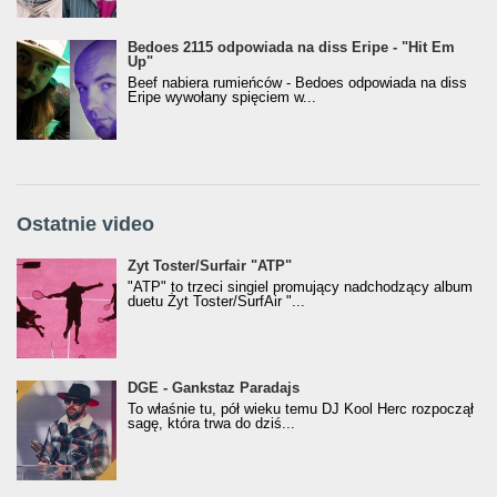
Bedoes 2115 odpowiada na diss Eripe - "Hit Em
Up"
Beef nabiera rumieńców - Bedoes odpowiada na diss
Eripe wywołany spięciem w...
Ostatnie video
Żyt Toster/SurfAir - ATP VIDEO
Żyt Toster/Surfair "ATP"
"ATP" to trzeci singiel promujący nadchodzący album
duetu Żyt Toster/SurfAir "...
donGURALesko z nagrodą za
DGE - Gankstaz Paradajs
Klasyczny/Trueschoolowy Album Roku
To właśnie tu, pół wieku temu DJ Kool Herc rozpoczął
(Popkillery 2023)
sagę, która trwa do dziś...