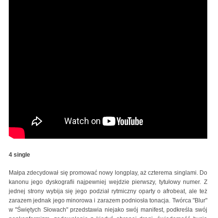
4 single
Małpa zdecydował się promować nowy longplay, aż czterema singlami. Do
kanonu jego dyskografii najpewniej wejdzie pierwszy, tytułowy numer. Z
jednej strony wybija się jego podział rytmiczny oparty o afrobeat, ale też
zarazem jednak jego minorowa i zarazem podniosła tonacja. Twórca "Blur"
w "Świętych Słowach" przedstawia niejako swój manifest, podkreśla swój