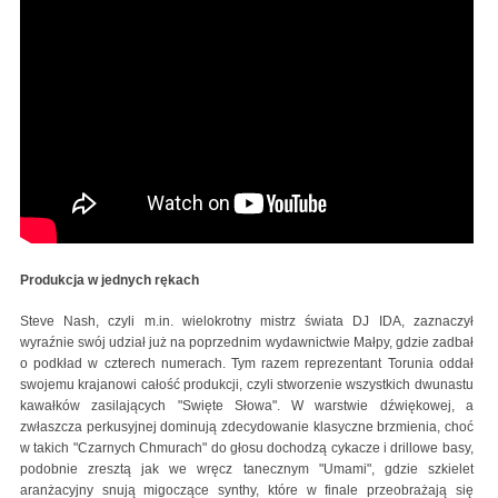
Produkcja w jednych rękach
Steve Nash, czyli m.in. wielokrotny mistrz świata DJ IDA, zaznaczył
wyraźnie swój udział już na poprzednim wydawnictwie Małpy, gdzie zadbał
o podkład w czterech numerach. Tym razem reprezentant Torunia oddał
swojemu krajanowi całość produkcji, czyli stworzenie wszystkich dwunastu
kawałków zasilających "Swięte Słowa". W warstwie dźwiękowej, a
zwłaszcza perkusyjnej dominują zdecydowanie klasyczne brzmienia, choć
w takich "Czarnych Chmurach" do głosu dochodzą cykacze i drillowe basy,
podobnie zresztą jak we wręcz tanecznym "Umami", gdzie szkielet
aranżacyjny snują migoczące synthy, które w finale przeobrażają się