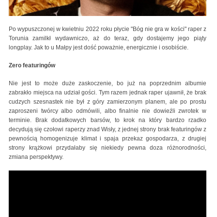
Po wypuszczonej w kwietniu 2022 roku płycie "Bóg nie gra w kości" raper z
Torunia zamilkł wydawniczo, aż do teraz, gdy dostajemy jego piąty
longplay. Jak to u Małpy jest dość poważnie, energicznie i osobiście.
Zero featuringów
Nie jest to może duże zaskoczenie, bo już na poprzednim albumie
zabrakło miejsca na udział gości. Tym razem jednak raper ujawnił, że brak
cudzych szesnastek nie był z góry zamierzonym planem, ale po prostu
zaproszeni twórcy albo odmówili, albo finalnie nie dowieźli zwrotek w
terminie. Brak dodatkowych barsów, to krok na który bardzo rzadko
decydują się czołowi raperzy znad Wisły, z jednej strony brak featuringów z
pewnością homogenizuje klimat i spaja przekaz gospodarza, z drugiej
strony krążkowi przydałaby się niekiedy pewna doza różnorodności,
zmiana perspektywy.