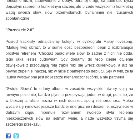
nonkonformizm, zadowolenie z kiedyś obranej drogi, świadomość bycia
dojrzałym raperem z konkretnym stażem, ale przede wszystkim z konkretną
wagą swoich słów, słów przemyślanych, bynajmniej nie rzucanych
spontanicznie.
"Paznokcie 2.0"
Pośród tracklisty odnajdziemy kolejny w dyskografii Małpy lovesong.
"Maluję twój obraz", to w sumie dość bezpośredni pean z rozbrajająco
prostym refrenem "Chociaż padło wiele słów, to żadne z nich nie odda,
tego jaka jesteś cudowna". Gdy dodamy do tego ciepłe otulenie
dźwiękowe z przodującą rolą trąbki robi się wręcz cukierkowo, a już na
pewno zupełnie inaczej, niż w hicie z pamiętnego debiutu. Sęk w tym, że ta
laurka wystawiona jest do jeszcze nienarodzonej córki, a nie partnerki
"Swięte Słowa" to udany album, w zasadzie wszystkie utwory stoją na
równym poziomie, bardzo płynnie przepływają jeden w drugi, pomimo, że
w bliższej analizie można w nich dostrzec sporą różnorodność. Małpa
wydaje się rymować jeszcze bardziej energicznie i dosadnie, oczywiście w
dalszym ciągu imponuje rozwijaniem swojego stylu lepienia
nieskończonych słów na jednym rymie, a nade wszystko trzyma się
szczerego przekazu.