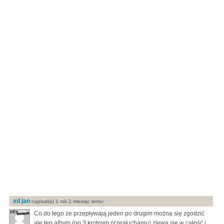
xd jan
napisal(a) 1 rok 1 miesiąc temu:
Co do tego że przepływają jeden po drugim można się zgodzić
ale ten albym (po 3 krotnym przesłuchaniu) zlewa się w całość i