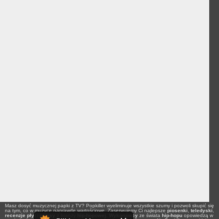
Masz dosyć muzycznej papki z TV? Popkiller wyeliminuje wszystkie szumy i pozwoli skupić się
na tym, co w muzyce naprawdę wartościowe. Zaserwujemy Ci najlepsze
piosenki
,
teledyski
,
recenzje płyt
i
newsy
z branży
hip-hopowej
.
Wykonawcy
ze świata
hip-hopu
opowiedzą w