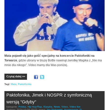
Mata pojawił się jako gość specjalny na koncercie Paktofoniki na
Torwarze
, gdzie ubrany w bluzę Bottle nawinął zwrotkę Magika z „Nie ma
mnie dla nikogo”. Video mamy dla Was poniżej.
Czytaj dalej >>
Tagi:
Mata
,
Paktofonika
Paktofonika, Jimek i NOSPR z symfoniczną
wersją "Gdyby"
kategorie:
Polska
,
Hip-Hop/Rap
,
Klasyka
,
News
,
Video
,
Video live
dodano:
2024-10-09 19:03
przez:
Jan Stokowski
(komentarze: 0)