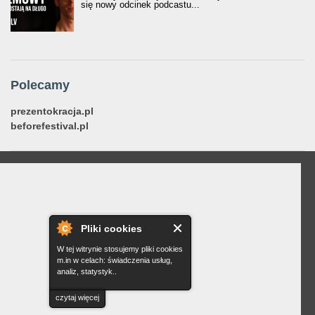
się nowy odcinek podcastu...
Polecamy
prezentokracja.pl
beforefestival.pl
Pliki cookies
W tej witrynie stosujemy pliki cookies
m.in w celach: świadczenia usług,
analiz, statystyk..
czytaj więcej