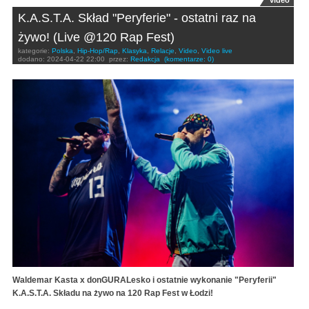
video
K.A.S.T.A. Skład "Peryferie" - ostatni raz na
żywo! (Live @120 Rap Fest)
kategorie:
Polska
,
Hip-Hop/Rap
,
Klasyka
,
Relacje
,
Video
,
Video live
dodano:
2024-04-22 22:00
przez:
Redakcja
(komentarze: 0)
Waldemar Kasta x donGURALesko i ostatnie wykonanie "Peryferii"
K.A.S.T.A. Składu na żywo na 120 Rap Fest w Łodzi!