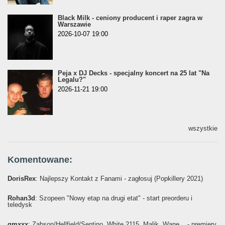
Black Milk - ceniony producent i raper zagra w
Warszawie
2026-10-07 19:00
Peja x DJ Decks - specjalny koncert na 25 lat "Na
Legalu?"
2026-11-21 19:00
wszystkie
Komentowane:
DorisRex
: Najlepszy Kontakt z Fanami - zagłosuj (Popkillery 2021)
Rohan3d
: Szopeen "Nowy etap na drugi etat" - start preorderu i
teledysk
gmxxx
: Żabson/Hellfield/Sentino, White 2115, Malik, Wane... - premiery