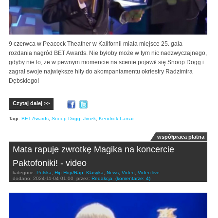
9 czerwca w Peacock Theather w Kalifornii miała miejsce 25. gala
rozdania nagród BET Awards. Nie byłoby może w tym nic nadzwyczajnego,
gdyby nie to, że w pewnym momencie na scenie pojawił się Snoop Dogg i
zagrał swoje największe hity do akompaniamentu okriestry Radzimira
Dębskiego!
Czytaj dalej >>
Tagi:
BET Awards
,
Snoop Dogg
,
Jimek
,
Kendrick Lamar
współpraca płatna
Mata rapuje zwrotkę Magika na koncercie
Paktofoniki! - video
kategorie:
Polska
,
Hip-Hop/Rap
,
Klasyka
,
News
,
Video
,
Video live
dodano:
2024-11-04 01:00
przez:
Redakcja
(komentarze: 4)