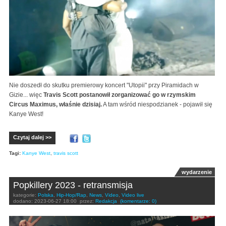
Nie doszedł do skutku premierowy koncert "Utopii" przy Piramidach w
Gizie... więc
Travis Scott postanowił zorganizować go w rzymskim
Circus Maximus, właśnie dzisiaj.
A tam wśród niespodzianek - pojawił się
Kanye West!
Czytaj dalej >>
Tagi:
Kanye West
,
travis scott
wydarzenie
Popkillery 2023 - retransmisja
kategorie:
Polska
,
Hip-Hop/Rap
,
News
,
Video
,
Video live
dodano:
2023-06-27 18:00
przez:
Redakcja
(komentarze: 0)