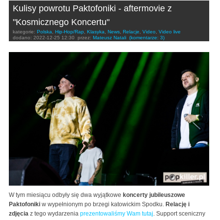
Kulisy powrotu Paktofoniki - aftermovie z
"Kosmicznego Koncertu"
kategorie:
Polska
,
Hip-Hop/Rap
,
Klasyka
,
News
,
Relacje
,
Video
,
Video live
dodano:
2022-12-25 12:30
przez:
Mateusz Natali
(komentarze: 3)
W tym miesiącu odbyły się dwa wyjątkowe
koncerty jubileuszowe
Paktofoniki
w wypełnionym po brzegi katowickim Spodku.
Relację i
zdjęcia
z tego wydarzenia
prezentowaliśmy Wam tutaj
. Support sceniczny