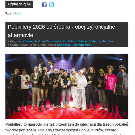
Czytaj dalej >>
Tagi:
Mata
Popkillery 2026 od środka - obejrzyj oficjalne
aftermovie
kategorie:
Polska
,
Hip-Hop/Rap
,
News
,
Popkillery
,
Relacje
,
Video
,
Video live
dodano:
2026-05-08 17:00
przez:
Redakcja
(komentarze: 0)
Popkillery to nagrody, ale też przestrzeń do integracji dla trzech pokoleń
tworzących scenę i dla artystów ze wszystkich jej nurtów, często