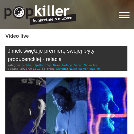
Video live
Jimek świętuje premierę swojej płyty
producenckiej - relacja
kategorie:
Polska
,
Hip-Hop/Rap
,
News
,
Relacje
,
Video
,
Video live
dodano:
2026-06-11 17:33
przez:
Mateusz Natali
(komentarze: 0)