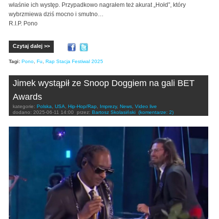
właśnie ich występ. Przypadkowo nagrałem też akurat „Hołd”, który
wybrzmiewa dziś mocno i smutno…
R.I.P. Pono
Czytaj dalej >>
Tagi:
Pono
,
Fu
,
Rap Stacja Festiwal 2025
Jimek wystąpił ze Snoop Doggiem na gali BET
Awards
kategorie:
Polska
,
USA
,
Hip-Hop/Rap
,
Imprezy
,
News
,
Video live
dodano:
2025-06-11 14:00
przez:
Bartosz Skolasiński
(komentarze: 2)