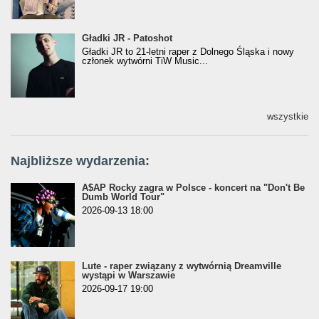
Gładki JR - Patoshot
Gładki JR - Patoshot
Gładki JR to 21-letni raper z Dolnego Śląska i nowy
członek wytwórni TiW Music...
wszystkie
Najbliższe wydarzenia:
A$AP Rocky zagra w Polsce - koncert na "Don't Be
Dumb World Tour"
2026-09-13 18:00
Lute - raper związany z wytwórnią Dreamville
wystąpi w Warszawie
2026-09-17 19:00