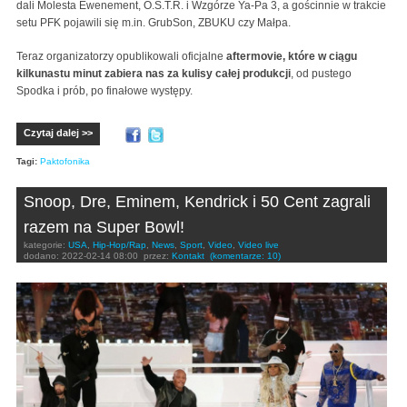
dali Molesta Ewenement, O.S.T.R. i Wzgórze Ya-Pa 3, a gościnnie w trakcie
setu PFK pojawili się m.in. GrubSon, ZBUKU czy Małpa.
Teraz organizatorzy opublikowali oficjalne
aftermovie, które w ciągu
kilkunastu minut zabiera nas za kulisy całej produkcji
, od pustego
Spodka i prób, po finałowe występy.
Czytaj dalej >>
Tagi:
Paktofonika
Snoop, Dre, Eminem, Kendrick i 50 Cent zagrali
razem na Super Bowl!
kategorie:
USA
,
Hip-Hop/Rap
,
News
,
Sport
,
Video
,
Video live
dodano:
2022-02-14 08:00
przez:
Kontakt
(komentarze: 10)