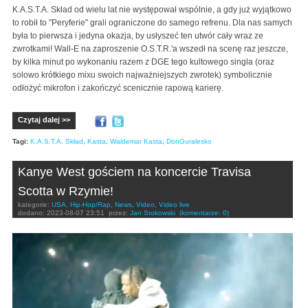
K.A.S.T.A. Skład od wielu lat nie występował wspólnie, a gdy już wyjątkowo
to robił to "Peryferie" grali ograniczone do samego refrenu. Dla nas samych
była to pierwsza i jedyna okazja, by usłyszeć ten utwór cały wraz ze
zwrotkami! Wall-E na zaproszenie O.S.T.R.'a wszedł na scenę raz jeszcze,
by kilka minut po wykonaniu razem z DGE tego kultowego singla (oraz
solowo krótkiego mixu swoich najważniejszych zwrotek) symbolicznie
odłożyć mikrofon i zakończyć scenicznie rapową karierę.
Czytaj dalej >>
Tagi:
K.A.S.T.A. Skład
,
Kasta
,
Waldemar Kasta
,
DonGuralesko
Kanye West gościem na koncercie Travisa
Scotta w Rzymie!
kategorie:
USA
,
Hip-Hop/Rap
,
News
,
Video
,
Video live
dodano:
2023-08-07 23:51
przez:
Jan Stokowski
(komentarze: 0)