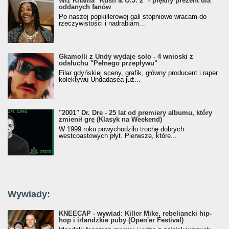
Wiz Khalifa "Kush & O.J. 2" - piękny prezent dla
oddanych fanów
Po naszej popkillerowej gali stopniowo wracam do
rzeczywistości i nadrabiam...
Gkamolli z Undy wydaje solo - 4 wnioski z
odsłuchu "Pełnego przepływu"
Filar gdyńskiej sceny, grafik, główny producent i raper
kolektywu Undadasea już...
"2001" Dr. Dre - 25 lat od premiery albumu, który
zmienił grę (Klasyk na Weekend)
W 1999 roku powychodziło trochę dobrych
westcoastowych płyt. Pierwsze, które...
Wywiady:
KNEECAP - wywiad: Killer Mike, rebeliancki hip-
hop i irlandzkie puby (Open'er Festival)