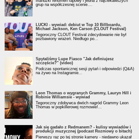
Irlandzki fenomen rapowy i jedna z najciekawszych
grup na współczesnej scenie....
LUCKI - wywiad: debiut w Top 10 Billboardu,
Michael Jackson, Ken Carson (CLOUT Festival)
Tegoroczny CLOUT Festival zdecydowanie nie był
pozbawiony wrażeń. Niedługo po...
Spytaliśmy Lupe Fiasco "Jak definiujesz
szczęście?" (video)
Podczas spontanicznej sesji pytań i odpowiedzi (Q&A)
na żywo na Instagramie...
Leon Thomas o wygranych Grammy, Lauryn Hill i
Robinie Williamsie - wywiad
Tegoroczny zdobywca dwóch nagród Grammy Leon
Thomas w popkillerowej rozmowie!...
Jak się gadało z Redmanem? - kulisy wywiadów i
produkcji muzycznej (podcast Rozmowy o bitach)
Pierwszy raz po tej stronie kamery - niedawno ukazał