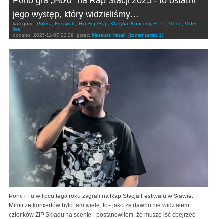
Pono gra „Hołd” na Rap Stacji 2025 - to ostatni
jego występ, który widzieliśmy…
kategorie:
Polska
,
Festiwale
,
Hip-Hop/Rap
,
Klasyka
,
Koncerty
,
R.I.P.
,
Video
,
Video
live
dodano:
2025-11-07 22:29
przez:
Mateusz Natali
(komentarze: 1)
Pono i Fu w lipcu tego roku zagrali na Rap Stacja Festiwalu w Sławie.
Mimo że koncertów było tam wiele, to - jako że dawno nie widziałem
członków ZIP Składu na scenie - postanowiłem, że muszę iść obejrzeć