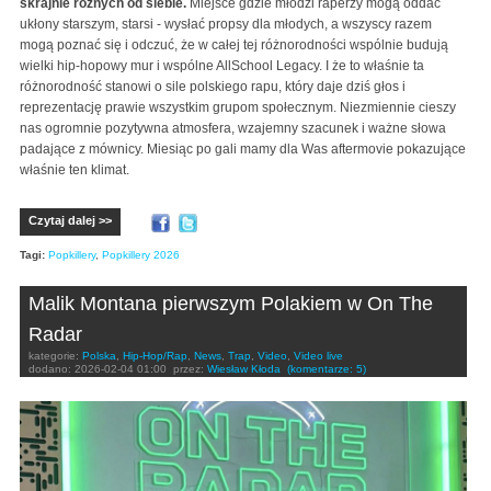
skrajnie różnych od siebie.
Miejsce gdzie młodzi raperzy mogą oddać
ukłony starszym, starsi - wysłać propsy dla młodych, a wszyscy razem
mogą poznać się i odczuć, że w całej tej różnorodności wspólnie budują
wielki hip-hopowy mur i wspólne AllSchool Legacy. I że to właśnie ta
różnorodność stanowi o sile polskiego rapu, który daje dziś głos i
reprezentację prawie wszystkim grupom społecznym. Niezmiennie cieszy
nas ogromnie pozytywna atmosfera, wzajemny szacunek i ważne słowa
padające z mównicy. Miesiąc po gali mamy dla Was aftermovie pokazujące
właśnie ten klimat.
Czytaj dalej >>
Tagi:
Popkillery
,
Popkillery 2026
Malik Montana pierwszym Polakiem w On The
Radar
kategorie:
Polska
,
Hip-Hop/Rap
,
News
,
Trap
,
Video
,
Video live
dodano:
2026-02-04 01:00
przez:
Wiesław Kłoda
(komentarze: 5)