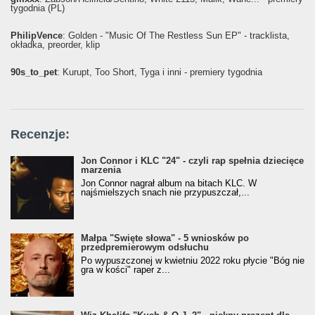
tygodnia (PL)
PhilipVence
: Golden - "Music Of The Restless Sun EP" - tracklista,
okładka, preorder, klip
90s_to_pet
: Kurupt, Too Short, Tyga i inni - premiery tygodnia
Recenzje:
Jon Connor i KLC "24" - czyli rap spełnia dziecięce
marzenia
Jon Connor nagrał album na bitach KLC. W
najśmielszych snach nie przypuszczał,...
Małpa "Święte słowa" - 5 wniosków po
przedpremierowym odsłuchu
Po wypuszczonej w kwietniu 2022 roku płycie "Bóg nie
gra w kości" raper z...