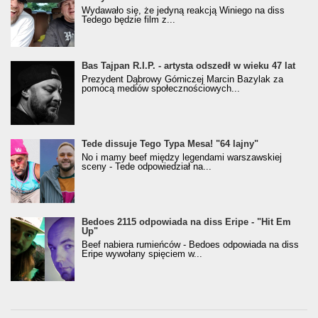
Wydawało się, że jedyną reakcją Winiego na diss
Tedego będzie film z...
Bas Tajpan R.I.P. - artysta odszedł w wieku 47 lat
Prezydent Dąbrowy Górniczej Marcin Bazylak za
pomocą mediów społecznościowych...
Tede dissuje Tego Typa Mesa! "64 lajny"
No i mamy beef między legendami warszawskiej
sceny - Tede odpowiedział na...
Bedoes 2115 odpowiada na diss Eripe - "Hit Em
Up"
Beef nabiera rumieńców - Bedoes odpowiada na diss
Eripe wywołany spięciem w...