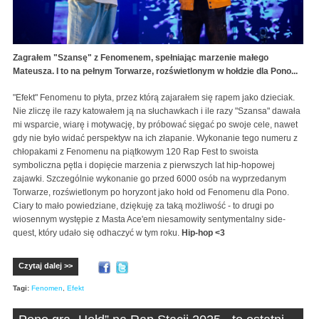
Zagrałem "Szansę" z Fenomenem, spełniając marzenie małego
Mateusza. I to na pełnym Torwarze, rozświetlonym w hołdzie dla Pono...
"Efekt" Fenomenu to płyta, przez którą zajarałem się rapem jako dzieciak.
Nie zliczę ile razy katowałem ją na słuchawkach i ile razy "Szansa" dawała
mi wsparcie, wiarę i motywację, by próbować sięgać po swoje cele, nawet
gdy nie było widać perspektyw na ich złapanie. Wykonanie tego numeru z
chłopakami z Fenomenu na piątkowym 120 Rap Fest to swoista
symboliczna pętla i dopięcie marzenia z pierwszych lat hip-hopowej
zajawki. Szczególnie wykonanie go przed 6000 osób na wyprzedanym
Torwarze, rozświetlonym po horyzont jako hołd od Fenomenu dla Pono.
Ciary to mało powiedziane, dziękuję za taką możliwość - to drugi po
wiosennym występie z Masta Ace'em niesamowity sentymentalny side-
quest, który udało się odhaczyć w tym roku.
Hip-hop <3
Czytaj dalej >>
Tagi:
Fenomen
,
Efekt