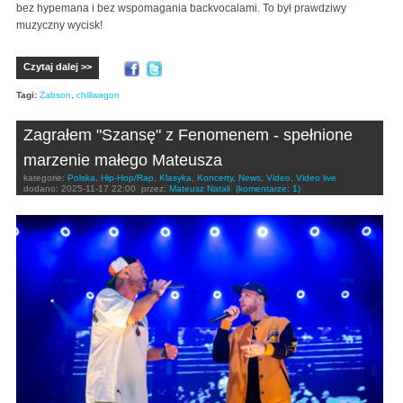
bez hypemana i bez wspomagania backvocalami. To był prawdziwy
muzyczny wycisk!
Czytaj dalej >>
Tagi:
Żabson
,
chillwagon
Zagrałem "Szansę" z Fenomenem - spełnione
marzenie małego Mateusza
kategorie:
Polska
,
Hip-Hop/Rap
,
Klasyka
,
Koncerty
,
News
,
Video
,
Video live
dodano:
2025-11-17 22:00
przez:
Mateusz Natali
(komentarze: 1)