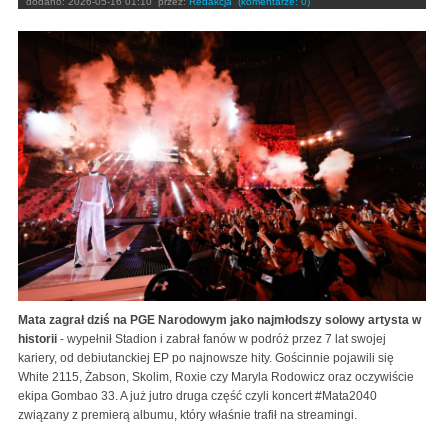
dodano:
2026-05-16 01:10
przez:
Redakcja
(komentarze: 0)
Mata zagrał dziś na PGE Narodowym jako najmłodszy solowy artysta w
historii
- wypełnił Stadion i zabrał fanów w podróż przez 7 lat swojej
kariery, od debiutanckiej EP po najnowsze hity. Gościnnie pojawili się
White 2115, Żabson, Skolim, Roxie czy Maryla Rodowicz oraz oczywiście
ekipa Gombao 33. A już jutro druga część czyli koncert #Mata2040
związany z premierą albumu, który właśnie trafił na streamingi.