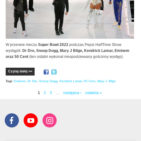
W przerwie meczu
Super Bowl 2022
podczas Pepsi HalfTime Show
wystąpili:
Dr Dre, Snoop Dogg, Mary J Blige, Kendrick Lamar, Eminem
oraz 50 Cent
(ten ostatni wykonał niespodziewany gościnny występ).
Czytaj dalej >>
Tagi:
Eminem
,
Dr. Dre
,
Snoop Dogg
,
Kendrick Lamar
,
50 Cent
,
Mary J. Blige
1
2
3
…
następna ›
ostatnia »
Strony