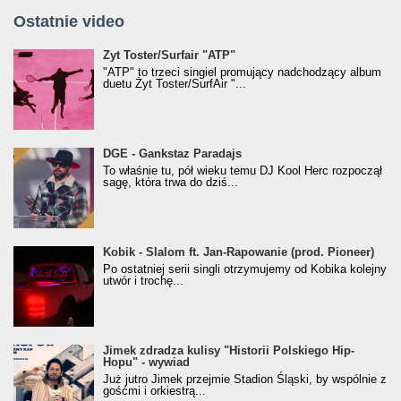
Ostatnie video
Żyt Toster/SurfAir - ATP VIDEO
Żyt Toster/Surfair "ATP"
"ATP" to trzeci singiel promujący nadchodzący album
duetu Żyt Toster/SurfAir "...
donGURALesko z nagrodą za
DGE - Gankstaz Paradajs
Klasyczny/Trueschoolowy Album Roku
To właśnie tu, pół wieku temu DJ Kool Herc rozpoczął
(Popkillery 2023)
sagę, która trwa do dziś...
Kobik - Slalom ft. Jan-Rapowanie (prod. Pioneer)
Kobik - Slalom ft. Jan-Rapowanie (prod. Pioneer)
[Official Music Visualiser]
Po ostatniej serii singli otrzymujemy od Kobika kolejny
utwór i trochę...
Jimek zdradza kulisy "Historii Polskiego Hip-
Jimek zdradza kulisy "Historii Polskiego Hip-
Hopu" - wywiad
Hopu" - wywiad
Już jutro Jimek przejmie Stadion Śląski, by wspólnie z
gośćmi i orkiestrą...