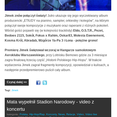
Jimek znów połączył światy!
Jutro ukazuje się jego wyczekiwany album
producencki „ETIUDY na pianino, sampler, orkiestrę i kolegów”, na którym
połączył swoje kompozycje z muzykami oraz raperami z różnych pokoleń.
Wśród gości pojawili się (w kolejności tracklisty)
Eldo, O.S.T.R., Pezet,
Bedoes 2115, Sokół, Fokus x Rahim, Oskar83, Molesta Ewenement,
Kosma Król, Abradab, Wzgórze Ya-Pa 3 i Łona - potężne grono!
Premierę Jimek świętował wczoraj w Hangarze samolotowym
Aeroklubu Warszawskiego
, przy Lotnisku Bemowo gdzie za 3 miesiące
zagra finałową trzecią część „Historii Polskiego Hip-Hopu”. W trakcie
wydarzenia Jimek zagrał fragmenty kompozycji, opowiedział o kulisach, a
następnie przedpremierowo puścił cały album.
Czytaj dalej >>
Tagi:
Jimek
Mata wypełnił Stadion Narodowy - video z
koncertu
kategorie:
Polska
,
Hip-Hop/Rap
,
Koncerty
,
News
,
Relacje
,
Video
,
Video live