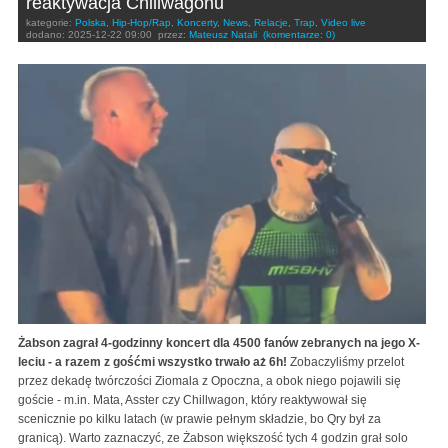
reaktywacja Chillwagonu
kategorie:
Polska
,
Hip-Hop/Rap
,
Koncerty
,
News
,
Relacje
,
Trap
,
Video live
dodano:
2025-12-22 09:00
przez:
Mateusz Natali
(komentarze: 0)
Żabson zagrał 4-godzinny koncert dla 4500 fanów zebranych na jego X-
leciu - a razem z gośćmi wszystko trwało aż 6h!
Zobaczyliśmy przelot
przez dekadę twórczości Ziomala z Opoczna, a obok niego pojawili się
goście - m.in. Mata, Asster czy Chillwagon, który reaktywował się
scenicznie po kilku latach (w prawie pełnym składzie, bo Qry był za
granicą). Warto zaznaczyć, ze Żabson większość tych 4 godzin grał solo