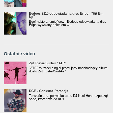
Bedoes 2115 odpowiada na diss Eripe - "Hit Em
Up"
Beef nabiera rumieńców - Bedoes odpowiada na diss
Eripe wywołany spięciem w...
Ostatnie video
Żyt Toster/SurfAir - ATP VIDEO
Żyt Toster/Surfair "ATP"
"ATP" to trzeci singiel promujący nadchodzący album
duetu Żyt Toster/SurfAir "...
donGURALesko z nagrodą za
DGE - Gankstaz Paradajs
Klasyczny/Trueschoolowy Album Roku
To właśnie tu, pół wieku temu DJ Kool Herc rozpoczął
(Popkillery 2023)
sagę, która trwa do dziś...