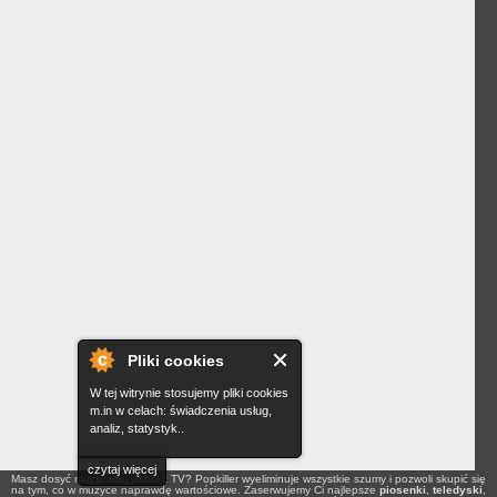
Pliki cookies
W tej witrynie stosujemy pliki cookies
m.in w celach: świadczenia usług,
analiz, statystyk..
czytaj więcej
Masz dosyć muzycznej papki z TV? Popkiller wyeliminuje wszystkie szumy i pozwoli skupić się
na tym, co w muzyce naprawdę wartościowe. Zaserwujemy Ci najlepsze
piosenki
,
teledyski
,