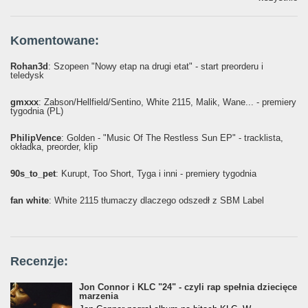
Komentowane:
Rohan3d
: Szopeen "Nowy etap na drugi etat" - start preorderu i
teledysk
gmxxx
: Żabson/Hellfield/Sentino, White 2115, Malik, Wane... - premiery
tygodnia (PL)
PhilipVence
: Golden - "Music Of The Restless Sun EP" - tracklista,
okładka, preorder, klip
90s_to_pet
: Kurupt, Too Short, Tyga i inni - premiery tygodnia
fan white
: White 2115 tłumaczy dlaczego odszedł z SBM Label
Recenzje:
Jon Connor i KLC "24" - czyli rap spełnia dziecięce
marzenia