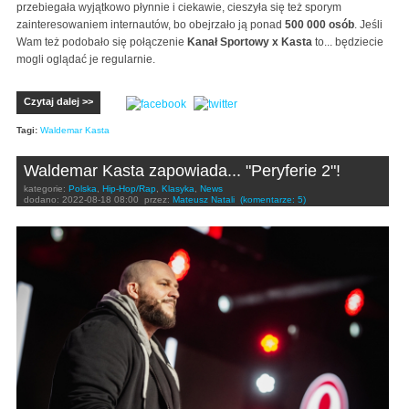
przebiegała wyjątkowo płynnie i ciekawie, cieszyła się też sporym
zainteresowaniem internautów, bo obejrzało ją ponad
500 000 osób
. Jeśli
Wam też podobało się połączenie
Kanał Sportowy x Kasta
to... będziecie
mogli oglądać je regularnie.
Czytaj dalej >>
Tagi:
Waldemar Kasta
Waldemar Kasta zapowiada... "Peryferie 2"!
kategorie:
Polska
,
Hip-Hop/Rap
,
Klasyka
,
News
dodano:
2022-08-18 08:00
przez:
Mateusz Natali
(komentarze: 5)