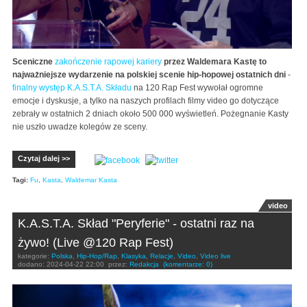
Sceniczne
zakończenie rapowej kariery
przez Waldemara Kastę to
najważniejsze wydarzenie na polskiej scenie hip-hopowej ostatnich dni
-
finalny występ K.A.S.T.A. Składu
na 120 Rap Fest wywołał ogromne
emocje i dyskusje, a tylko na naszych profilach filmy video go dotyczące
zebrały w ostatnich 2 dniach około 500 000 wyświetleń. Pożegnanie Kasty
nie uszło uwadze kolegów ze sceny.
Czytaj dalej >>
Tagi:
Fu
,
Kasta
,
Waldemar Kasta
video
K.A.S.T.A. Skład "Peryferie" - ostatni raz na
żywo! (Live @120 Rap Fest)
kategorie:
Polska
,
Hip-Hop/Rap
,
Klasyka
,
Relacje
,
Video
,
Video live
dodano:
2024-04-22 22:00
przez:
Redakcja
(komentarze: 0)