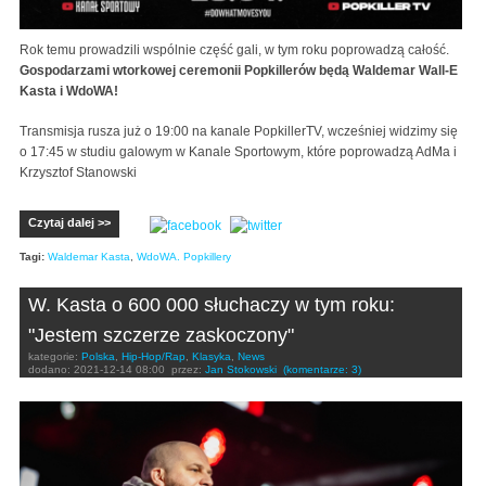
Rok temu prowadzili wspólnie część gali, w tym roku poprowadzą całość.
Gospodarzami wtorkowej ceremonii Popkillerów będą Waldemar Wall-E
Kasta i WdoWA!
Transmisja rusza już o 19:00 na kanale PopkillerTV, wcześniej widzimy się
o 17:45 w studiu galowym w Kanale Sportowym, które poprowadzą AdMa i
Krzysztof Stanowski
Czytaj dalej >>
Tagi:
Waldemar Kasta
,
WdoWA. Popkillery
W. Kasta o 600 000 słuchaczy w tym roku:
"Jestem szczerze zaskoczony"
kategorie:
Polska
,
Hip-Hop/Rap
,
Klasyka
,
News
dodano:
2021-12-14 08:00
przez:
Jan Stokowski
(komentarze: 3)