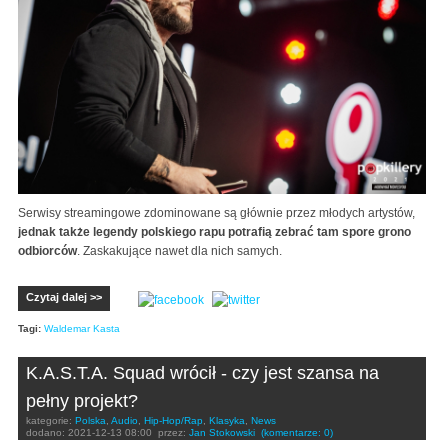
Serwisy streamingowe zdominowane są głównie przez młodych artystów,
jednak także legendy polskiego rapu potrafią zebrać tam spore grono
odbiorców
. Zaskakujące nawet dla nich samych.
Czytaj dalej >>
Tagi:
Waldemar Kasta
K.A.S.T.A. Squad wrócił - czy jest szansa na
pełny projekt?
kategorie:
Polska
,
Audio
,
Hip-Hop/Rap
,
Klasyka
,
News
dodano:
2021-12-13 08:00
przez:
Jan Stokowski
(komentarze: 0)