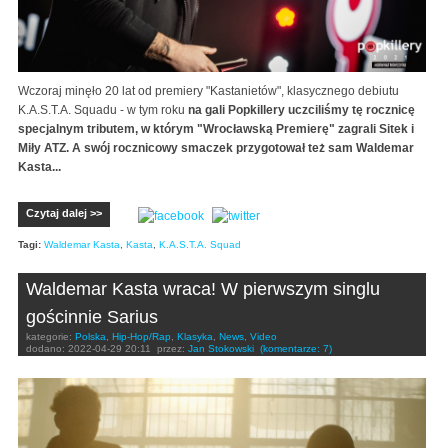
Wczoraj minęło 20 lat od premiery "Kastanietów", klasycznego debiutu
K.A.S.T.A. Squadu - w tym roku
na gali Popkillery uczciliśmy tę rocznicę
specjalnym tributem, w którym "Wrocławską Premierę" zagrali Sitek i
Miły ATZ. A swój rocznicowy smaczek przygotował też sam Waldemar
Kasta...
Czytaj dalej >>
Tagi:
Waldemar Kasta
,
Kasta
,
K.A.S.T.A. Squad
Waldemar Kasta wraca! W pierwszym singlu
gościnnie Sarius
kategorie:
Polska
,
Hip-Hop/Rap
,
Klasyka
,
News
,
Video
dodano:
2022-04-29 20:11
przez:
Jan Stokowski
(komentarze: 7)