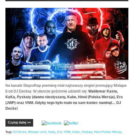
Na kanale StoproRap premierę miał najnowszy singiel promujący Mixtape
8 od DJ Decksa. W utworze gościnnie udzielili się:
Waldemar Kasta,
KęKę, Pyskaty (dawno niesłyszany, Kabe, Hinol (Polska Wersja), Ero
(JWP) oraz VNM. Gdyby tego było mało na sam koniec nawinął… DJ
Decks!
Czytaj dalej >>
Tagi:
DJ Decks
,
Mixtape vol.8
,
Kękę
,
Ero
,
VNM
,
Kabe
,
Pyskaty
,
Hinol Polska Wersja
,