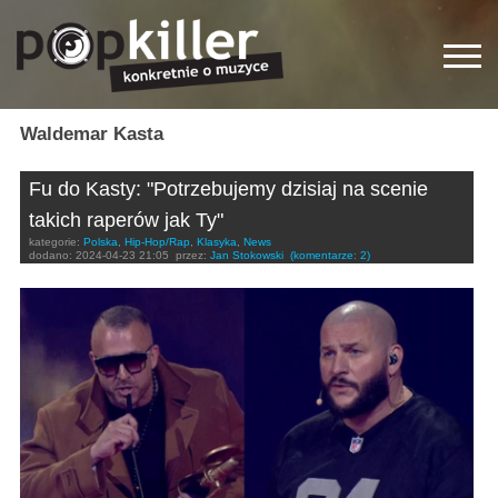
Waldemar Kasta
Fu do Kasty: "Potrzebujemy dzisiaj na scenie
takich raperów jak Ty"
kategorie:
Polska
,
Hip-Hop/Rap
,
Klasyka
,
News
dodano:
2024-04-23 21:05
przez:
Jan Stokowski
(komentarze: 2)