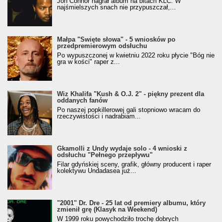
Jon Connor nagrał album na bitach KLC. W
najśmielszych snach nie przypuszczał,...
Małpa "Święte słowa" - 5 wniosków po
przedpremierowym odsłuchu
Po wypuszczonej w kwietniu 2022 roku płycie "Bóg nie
gra w kości" raper z...
Wiz Khalifa "Kush & O.J. 2" - piękny prezent dla
oddanych fanów
Po naszej popkillerowej gali stopniowo wracam do
rzeczywistości i nadrabiam...
Gkamolli z Undy wydaje solo - 4 wnioski z
odsłuchu "Pełnego przepływu"
Filar gdyńskiej sceny, grafik, główny producent i raper
kolektywu Undadasea już...
"2001" Dr. Dre - 25 lat od premiery albumu, który
zmienił grę (Klasyk na Weekend)
W 1999 roku powychodziło trochę dobrych