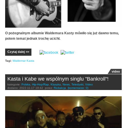
O pożegnalnym albumie Waldemara Kasty mówiło się już dawno temu,
potem temat jednak trochę ucichł.
Czytaj dalej >>
Tagi:
Waldemar Kasta
video
Kasta i Kabe we wspólnym singlu "Bankroll"!
kategorie:
Polska
,
Hip-Hop/Rap
,
Klasyka
,
News
,
Teledyski
,
Video
dodano:
2022-11-17 19:42
przez:
Redakcja
(komentarze: 0)