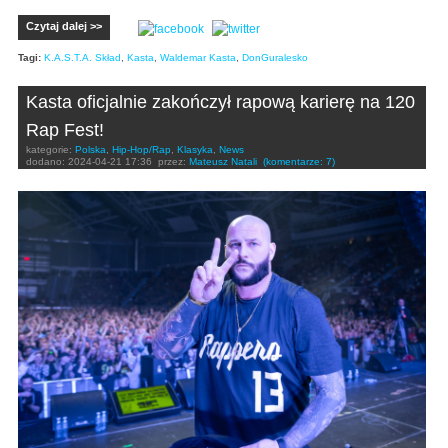
Czytaj dalej >>
Tagi:
K.A.S.T.A. Skład
,
Kasta
,
Waldemar Kasta
,
DonGuralesko
Kasta oficjalnie zakończył rapową karierę na 120
Rap Fest!
kategorie:
Polska
,
Hip-Hop/Rap
,
Klasyka
,
News
dodano:
2024-04-21 17:36
przez:
Mateusz Natali
(komentarze: 7)