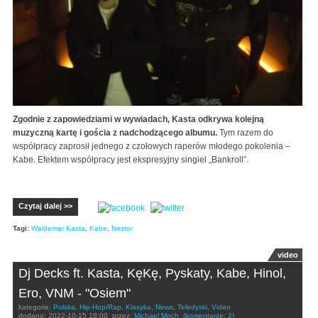
Zgodnie z zapowiedziami w wywiadach, Kasta odkrywa kolejną
muzyczną kartę i gościa z nadchodzącego albumu.
Tym razem do
współpracy zaprosił jednego z czołowych raperów młodego pokolenia –
Kabe. Efektem współpracy jest ekspresyjny singiel „Bankroll”.
Czytaj dalej >>
Tagi:
Waldemar Kasta
,
Kabe
,
Nestor
video
Dj Decks ft. Kasta, KęKę, Pyskaty, Kabe, Hinol,
Ero, VNM - "Osiem"
kategorie:
Polska
,
Hip-Hop/Rap
,
Klasyka
,
News
,
Teledyski
,
Video
dodano:
2022-10-15 18:00
przez:
Michael Moch
(komentarze: 2)