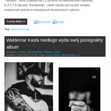
"Peryferii", które znalazły się 21 lat temu na debiutanckim albumie
K.A.S.T.A Squadu "Kastaniety" - utwór oparty jest na tym samplu,
osadzonym jednak w dzisiejszych brzmieniach i rytmice.
Czytaj dalej >>
Tagi:
Waldemar Kasta
Waldemar Kasta niedługo wyda swój pożegnalny
album
kategorie:
Polska
,
Hip-Hop/Rap
,
Klasyka
,
News
dodano:
2023-05-23 15:00
przez:
Kamil Wnęk
(komentarze: 1)