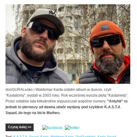
donGURALesko i Waldemar Kasta ostatni album w duecie, czyli
“Kastatomy”, wydali w 2003 roku. Rok wcześniej wyszła płyta “Kastaniety”.
Przez ostatnie lata kilkukrotnie wypuszczali wspólne numery.
“Antyhit” to
jednak to pierwszy od dawna utwór wydany pod szyldem K.A.S.T.A
Squad, do tego na bicie Matheo.
Czytaj dalej >>
Tagi:
K.A.S.T.A. Squad
,
Kasta
,
Waldemar Kasta
,
DonGuralesko
,
Kasta Squad