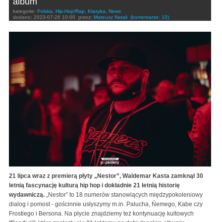
album
kategorie:
Polska
,
Hip-Hop/Rap
,
Klasyka
,
News
dodano:
2023-07-26 10:00
przez:
Mateusz Natali
(komentarze: 10)
21 lipca wraz z premierą płyty „Nestor”, Waldemar Kasta zamknął 30
letnią fascynację kulturą hip hop i dokładnie 21 letnią historię
wydawniczą.
„Nestor” to 18 numerów stanowiących międzypokoleniowy
dialog i pomost - gościnnie usłyszymy m.in. Palucha, Ńemego, Kabe czy
Frostiego i Bersona. Na płycie znajdziemy też kontynuację kultowych