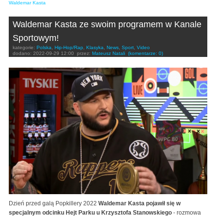
Waldemar Kasta
Waldemar Kasta ze swoim programem w Kanale
Sportowym!
kategorie:
Polska
,
Hip-Hop/Rap
,
Klasyka
,
News
,
Sport
,
Video
dodano:
2022-09-29 12:00
przez:
Mateusz Natali
(komentarze: 0)
Dzień przed galą Popkillery 2022
Waldemar Kasta pojawił się w
specjalnym odcinku Hejt Parku u Krzysztofa Stanowskiego
- rozmowa