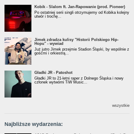
Kobik - Slalom ft. Jan-Rapowanie (prod. Pioneer)
Kobik - Slalom ft. Jan-Rapowanie (prod. Pioneer)
[Official Music Visualiser]
Po ostatniej serii singli otrzymujemy od Kobika kolejny
utwór i trochę...
Jimek zdradza kulisy "Historii Polskiego Hip-
Jimek zdradza kulisy "Historii Polskiego Hip-
Hopu" - wywiad
Hopu" - wywiad
Już jutro Jimek przejmie Stadion Śląski, by wspólnie z
gośćmi i orkiestrą...
Gładki JR - Patoshot
Gładki JR - Patoshot
Gładki JR to 21-letni raper z Dolnego Śląska i nowy
członek wytwórni TiW Music...
wszystkie
Najbliższe wydarzenia: