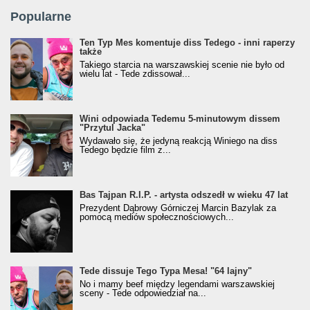
Popularne
Ten Typ Mes komentuje diss Tedego - inni raperzy
także
Takiego starcia na warszawskiej scenie nie było od
wielu lat - Tede zdissował...
Wini odpowiada Tedemu 5-minutowym dissem
"Przytul Jacka"
Wydawało się, że jedyną reakcją Winiego na diss
Tedego będzie film z...
Bas Tajpan R.I.P. - artysta odszedł w wieku 47 lat
Prezydent Dąbrowy Górniczej Marcin Bazylak za
pomocą mediów społecznościowych...
Tede dissuje Tego Typa Mesa! "64 lajny"
No i mamy beef między legendami warszawskiej
sceny - Tede odpowiedział na...