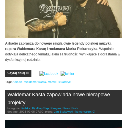
Arkadio zaprasza do nowego singla dwie legendy polskiej muzyki,
rapera Waldemara Kastę i rockmana Marka Piekarczyka.
Wspólnie
dotykają delikatnego tematu, jakim są trudności wynikające z dorastania w
dysfunkcyjnej rodzinie.
Czytaj dalej >>
Tagi:
Arkadio
,
Waldemar Kasta
,
Marek Piekarczyk
Waldemar Kasta zapowiada nowe nierapowe
projekty
kategorie:
Polska
,
Hip-Hop/Rap
,
Klasyka
,
News
,
Rock
dodano:
2023-09-08 07:00
przez:
Jan Stokowski
(komentarze: 0)