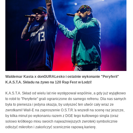
Waldemar Kasta x donGURALesko i ostatnie wykonanie "Peryferii"
K.A.S.T.A. Składu na żywo na 120 Rap Fest w Łodzi!
K.A.S.T.A. Skład od wielu lat nie występował wspólnie, a gdy już wyjątkowo
to robił to "Peryferie" grali ograniczone do samego refrenu. Dla nas samych
była to pierwsza i jedyna okazja, by usłyszeć ten utwór cały wraz ze
zwrotkami! Wall-E na zaproszenie O.S.T.R.'a wszedł na scenę raz jeszcze,
by kilka minut po wykonaniu razem z DGE tego kultowego singla (oraz
solowo krótkiego mixu swoich najważniejszych zwrotek) symbolicznie
odłożyć mikrofon i zakończyć scenicznie rapową karierę.