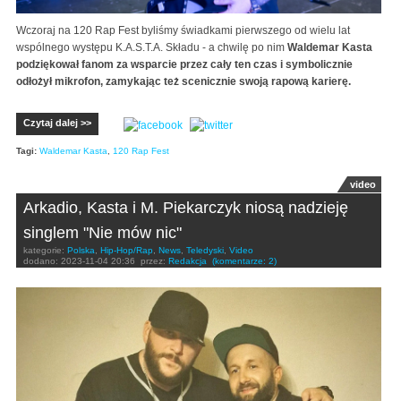
Wczoraj na 120 Rap Fest byliśmy świadkami pierwszego od wielu lat
wspólnego występu K.A.S.T.A. Składu - a chwilę po nim
Waldemar Kasta
podziękował fanom za wsparcie przez cały ten czas i symbolicznie
odłożył mikrofon, zamykając też scenicznie swoją rapową karierę.
Czytaj dalej >>
Tagi:
Waldemar Kasta
,
120 Rap Fest
video
Arkadio, Kasta i M. Piekarczyk niosą nadzieję
singlem "Nie mów nic"
kategorie:
Polska
,
Hip-Hop/Rap
,
News
,
Teledyski
,
Video
dodano:
2023-11-04 20:36
przez:
Redakcja
(komentarze: 2)