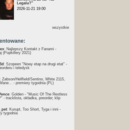
Legalu?"
2026-11-21 19:00
wszystkie
entowane:
ex
: Najlepszy Kontakt z Fanami -
j (Popkillery 2021)
3d
: Szopeen "Nowy etap na drugi etat" -
reorderu i teledysk
: Żabson/Hellfield/Sentino, White 2115,
Wane... - premiery tygodnia (PL)
Vence
: Golden - "Music Of The Restless
 - tracklista, okładka, preorder, klip
_pet
: Kurupt, Too Short, Tyga i inni -
ry tygodnia