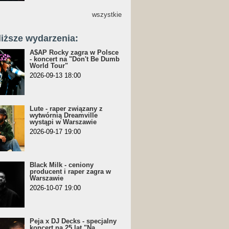
wszystkie
liższe wydarzenia:
A$AP Rocky zagra w Polsce
- koncert na "Don't Be Dumb
World Tour"
2026-09-13 18:00
Lute - raper związany z
wytwórnią Dreamville
wystąpi w Warszawie
2026-09-17 19:00
Black Milk - ceniony
producent i raper zagra w
Warszawie
2026-10-07 19:00
Peja x DJ Decks - specjalny
koncert na 25 lat "Na