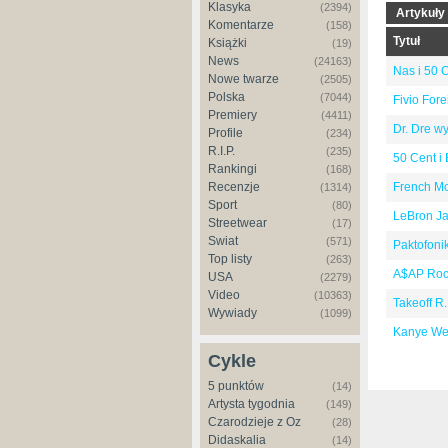
Klasyka
(2394)
Artykuły
Komentarze
(158)
Tytuł
Książki
(19)
News
(24163)
Nas i 50 
Nowe twarze
(2505)
Polska
(7044)
Fivio For
Premiery
(4411)
Dr. Dre wy
Profile
(234)
R.I.P.
(235)
50 Cent i 
Rankingi
(168)
Recenzje
French Mon
(1314)
Sport
(80)
LeBron Ja
Streetwear
(17)
Świat
(571)
Paktofonik
Top listy
(263)
A$AP Rock
USA
(2279)
Video
(10363)
Takeoff R.
Wywiady
(1099)
Kanye West
Cykle
5 punktów
(14)
Artysta tygodnia
(149)
Czarodzieje z Oz
(28)
Didaskalia
(14)