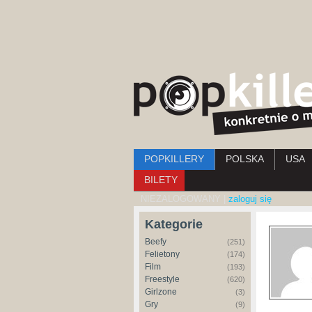
Menu główne
POPKILLERY
POLSKA
USA
BILETY
NIEZALOGOWANY |
zaloguj się
Kategorie
Beefy
(251)
Felietony
(174)
Film
(193)
Freestyle
(620)
Girlzone
(3)
Gry
(9)