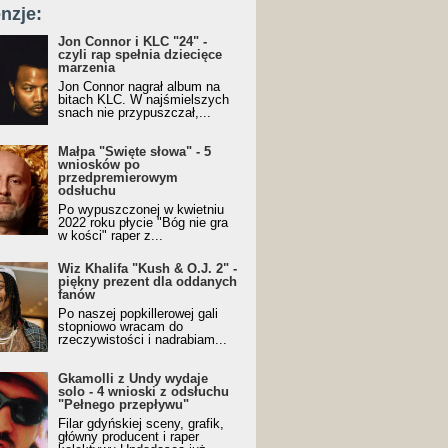
nzje:
Jon Connor i KLC "24" -
czyli rap spełnia dziecięce
marzenia
Jon Connor nagrał album na
bitach KLC. W najśmielszych
snach nie przypuszczał,...
Małpa "Święte słowa" - 5
wniosków po
przedpremierowym
odsłuchu
Po wypuszczonej w kwietniu
2022 roku płycie "Bóg nie gra
w kości" raper z...
Wiz Khalifa "Kush & O.J. 2" -
piękny prezent dla oddanych
fanów
Po naszej popkillerowej gali
stopniowo wracam do
rzeczywistości i nadrabiam...
Gkamolli z Undy wydaje
solo - 4 wnioski z odsłuchu
"Pełnego przepływu"
Filar gdyńskiej sceny, grafik,
główny producent i raper