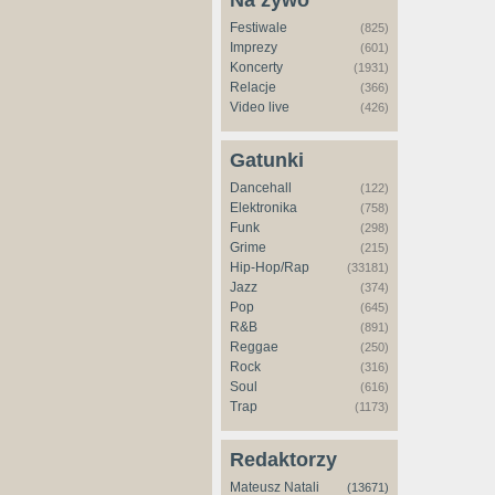
Na żywo
Festiwale
(825)
Imprezy
(601)
Koncerty
(1931)
Relacje
(366)
Video live
(426)
Gatunki
Dancehall
(122)
Elektronika
(758)
Funk
(298)
Grime
(215)
Hip-Hop/Rap
(33181)
Jazz
(374)
Pop
(645)
R&B
(891)
Reggae
(250)
Rock
(316)
Soul
(616)
Trap
(1173)
Redaktorzy
Mateusz Natali
(13671)