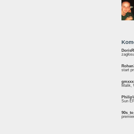
Kom
DorisR
zagłosu
Rohan
start p
gmxxx
Malik, 
Philip
Sun EP"
90s_to
premie