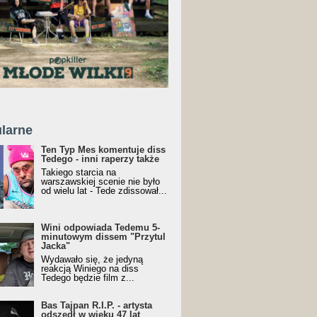
larne
Ten Typ Mes komentuje diss
Tedego - inni raperzy także
Takiego starcia na
warszawskiej scenie nie było
od wielu lat - Tede zdissował...
Wini odpowiada Tedemu 5-
minutowym dissem "Przytul
Jacka"
Wydawało się, że jedyną
reakcją Winiego na diss
Tedego będzie film z...
Bas Tajpan R.I.P. - artysta
odszedł w wieku 47 lat