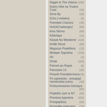
Diggin In The Videos
(269)
Dobry Vibe na Trudny
Czas
(22)
Drive By
(28)
Echo z redakcji
(5)
Freestyle Classics
(29)
Hot16Challenge2
(89)
Inna Strona
(58)
Killertape
(11)
Klasyk Na Weekend
(123)
Krótki Strzał
(56)
Magazyn Popkillera
(13)
Mixtape Tygodnia
(146)
Oi!
(2)
Ot tak
(225)
Palcem po Rapie
(6)
Parszywa 13
(25)
Pisanki Freestyle'owca
(10)
Po sąsiedzku - przegląd
niemieckiej sceny
(16)
Podsumowania miesiąca
(50)
Popkiller sam w NY
(26)
Premiery tygodnia
(333)
Przegapifszy
(63)
Przesyłka polecana
(18)