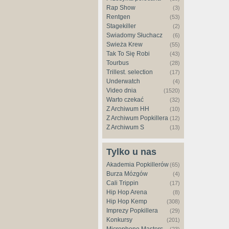
Rap Show
(3)
Rentgen
(53)
Stagekiller
(2)
Świadomy Słuchacz
(6)
Świeża Krew
(55)
Tak To Się Robi
(43)
Tourbus
(28)
Trillest. selection
(17)
Underwatch
(4)
Video dnia
(1520)
Warto czekać
(32)
Z Archiwum HH
(10)
Z Archiwum Popkillera
(12)
Z Archiwum S
(13)
Tylko u nas
Akademia Popkillerów
(65)
Burza Mózgów
(4)
Cali Trippin
(17)
Hip Hop Arena
(8)
Hip Hop Kemp
(308)
Imprezy Popkillera
(29)
Konkursy
(201)