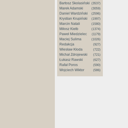
Bartosz Skolasiński
(3537)
Marek Adamski
(3059)
Daniel Wardziński
(2596)
Krystian Krupiński
(1997)
Marcin Natali
(1580)
Miłosz Kiełb
(1374)
Paweł Miedzielec
(1179)
Maciej Sulima
(1026)
Redakcja
(927)
Wiesław Kłoda
(722)
Michał Zdrojewski
(721)
Łukasz Rawski
(627)
Rafał Poros
(590)
Wojciech Wiktor
(586)