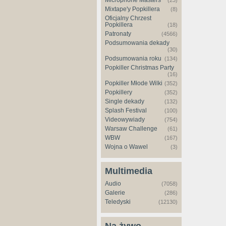
Microphone Masters
(23)
Mixtape'y Popkillera
(8)
Oficjalny Chrzest
Popkillera
(18)
Patronaty
(4566)
Podsumowania dekady
(30)
Podsumowania roku
(134)
Popkiller Christmas Party
(16)
Popkiller Młode Wilki
(352)
Popkillery
(352)
Single dekady
(132)
Splash Festival
(100)
Videowywiady
(754)
Warsaw Challenge
(61)
WBW
(167)
Wojna o Wawel
(3)
Multimedia
Audio
(7058)
Galerie
(286)
Teledyski
(12130)