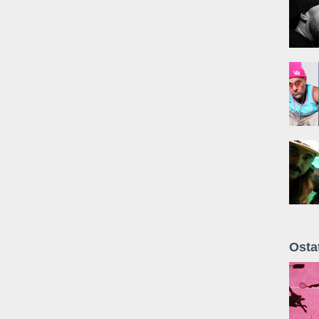
Osta
Żyt 