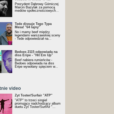
Prezydent Dąbrowy Górniczej
Marcin Bazylak za pomocą
mediów społecznościowych...
Tede dissuje Tego Typa
Mesa! "64 lajny"
No i mamy beef między
legendami warszawskiej sceny
- Tede odpowiedział na...
Bedoes 2115 odpowiada na
diss Eripe - "Hit Em Up"
Beef nabiera rumieńców -
Bedoes odpowiada na diss
Eripe wywołany spięciem w...
tnie video
Toster/SurfAir - ATP VIDEO
Żyt Toster/Surfair "ATP"
"ATP" to trzeci singiel
promujący nadchodzący album
duetu Żyt Toster/SurfAir "...