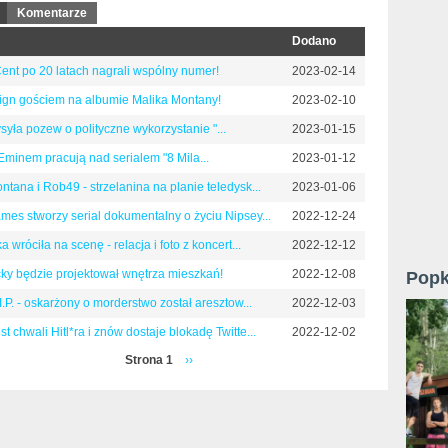
(aktywna karta)
Komentarze
Dodano
Cent po 20 latach nagrali wspólny numer!
2023-02-14
eign gościem na albumie Malika Montany!
2023-02-10
syła pozew o polityczne wykorzystanie "...
2023-01-15
Eminem pracują nad serialem "8 Mila...
2023-01-12
tana i Rob49 - strzelanina na planie teledysk...
2023-01-06
mes stworzy serial dokumentalny o życiu Nipsey...
2022-12-24
a wróciła na scenę - relacja i foto z koncert...
2022-12-12
y będzie projektował wnętrza mieszkań!
2022-12-08
Popk
I.P. - oskarżony o morderstwo został aresztow...
2022-12-03
 chwali Hitl*ra i znów dostaje blokadę Twitte...
2022-12-02
Strona 1
››