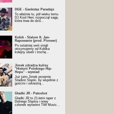
URALesko z nagrodą za
DGE - Gankstaz Paradajs
yczny/Trueschoolowy
To właśnie tu, pół wieku temu
m Roku (Popkillery 2023)
DJ Kool Herc rozpoczął sagę,
która trwa do dziś...
 - Slalom ft. Jan-
Kobik - Slalom ft. Jan-
wanie (prod. Pioneer)
Rapowanie (prod. Pioneer)
cial Music Visualiser]
Po ostatniej serii singli
otrzymujemy od Kobika
kolejny utwór i trochę...
k zdradza kulisy "Historii
Jimek zdradza kulisy
kiego Hip-Hopu" - wywiad
"Historii Polskiego Hip-
Hopu" - wywiad
Już jutro Jimek przejmie
Stadion Śląski, by wspólnie z
gośćmi i orkiestrą...
ki JR - Patoshot
Gładki JR - Patoshot
Gładki JR to 21-letni raper z
Dolnego Śląska i nowy
członek wytwórni TiW Music...