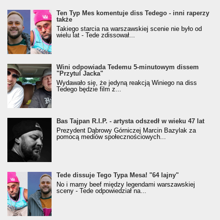
Ten Typ Mes komentuje diss Tedego - inni raperzy
także
Takiego starcia na warszawskiej scenie nie było od
wielu lat - Tede zdissował...
Wini odpowiada Tedemu 5-minutowym dissem
"Przytul Jacka"
Wydawało się, że jedyną reakcją Winiego na diss
Tedego będzie film z...
Bas Tajpan R.I.P. - artysta odszedł w wieku 47 lat
Prezydent Dąbrowy Górniczej Marcin Bazylak za
pomocą mediów społecznościowych...
Tede dissuje Tego Typa Mesa! "64 lajny"
No i mamy beef między legendami warszawskiej
sceny - Tede odpowiedział na...