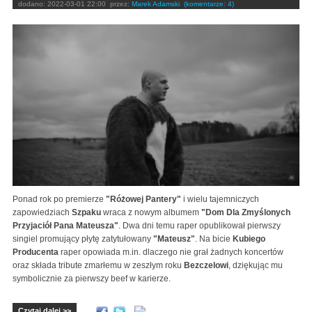
dodano:
2022-03-01 22:00
przez:
Marek Adamski
(komentarze: 4)
Ponad rok po premierze
"Różowej Pantery"
i wielu tajemniczych
zapowiedziach
Szpaku
wraca z nowym albumem
"Dom Dla Zmyślonych
Przyjaciół Pana Mateusza"
. Dwa dni temu raper opublikował pierwszy
singiel promujący płytę zatytułowany
"Mateusz"
. Na bicie
Kubiego
Producenta
raper opowiada m.in. dlaczego nie grał żadnych koncertów
oraz składa tribute zmarłemu w zeszłym roku
Bezczelowi
, dziękując mu
symbolicznie za pierwszy beef w karierze.
Czytaj dalej >>