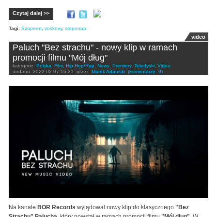
Czytaj dalej >>
Tagi:
Szopeen
,
voskovy
,
stoprorap
video
Paluch "Bez strachu" - nowy klip w ramach
promocji filmu "Mój dług"
kategorie:
Polska
,
Film
,
Hip-Hop/Rap
,
News
,
Premiery
,
Teledyski
,
Video
dodano:
2022-02-07 16:31
przez:
Marek Adamski
(komentarze: 0)
Na kanale
BOR Records
wylądował nowy klip do klasycznego
"Bez
Strachu" Palucha
, który powstał w ramach promocji filmu
"Mój dług"
. W