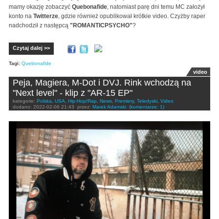
mamy okazję zobaczyć
Quebonafide
, natomiast parę dni temu MC założył
konto na
Twitterze
, gdzie również opublikował krótkie video. Czyżby raper
nadchodził z następcą
"ROMANTICPSYCHO"
?
Czytaj dalej >>
Tagi:
Quebonafide
video
Peja, Magiera, M-Dot i DVJ. Rink wchodzą na
"Next level" - klip z "AR-15 EP"
kategorie:
Polska
,
USA
,
Hip-Hop/Rap
,
News
,
Premiery
,
Teledyski
,
Video
dodano:
2022-02-06 21:43
przez:
Marek Adamski
(komentarze: 1)