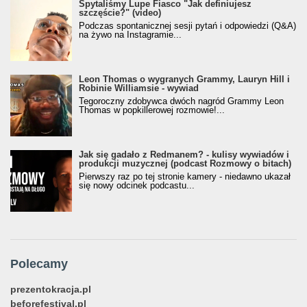
Spytaliśmy Lupe Fiasco "Jak definiujesz
szczęście?" (video)
Podczas spontanicznej sesji pytań i odpowiedzi (Q&A)
na żywo na Instagramie...
Leon Thomas o wygranych Grammy, Lauryn Hill i
Robinie Williamsie - wywiad
Tegoroczny zdobywca dwóch nagród Grammy Leon
Thomas w popkillerowej rozmowie!...
Jak się gadało z Redmanem? - kulisy wywiadów i
produkcji muzycznej (podcast Rozmowy o bitach)
Pierwszy raz po tej stronie kamery - niedawno ukazał
się nowy odcinek podcastu...
Polecamy
prezentokracja.pl
beforefestival.pl