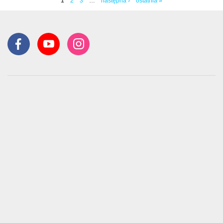
1
2
3
…
następna ›
ostatnia »
Strony