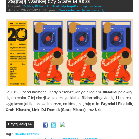
zagrają Wankej czy Stare Miasto!
kategorie:
Polska
,
Elektronika
,
Funk
,
Hip-Hop/Rap
,
Imprezy
,
News
dodano:
2022-02-02 15:28
przez:
Marek Adamski
(komentarze: 1)
To już 20 lat od momentu kiedy pierwsze winyle z logiem
JuNouMi
pojawiły
się na rynku. Z tej okazji w stołecznym klubie
Niebo
odbędzie się 11 marca
wyjątkowa jubileuszowa impreza, na której zagrają m.in.
Bryndal
i
Eklektik
,
Groh
,
Kixnare
,
Link
,
DJ Romek (Stare Miasto)
oraz
Urb
.
Czytaj dalej >>
Tagi:
JuNouMi Records