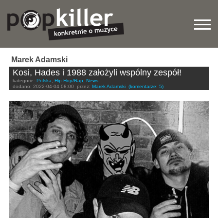
Marek Adamski
Kosi, Hades i 1988 założyli wspólny zespół!
kategorie:
Polska
,
Hip-Hop/Rap
,
News
dodano:
2022-04-04 08:00
przez:
Marek Adamski
(komentarze: 5)