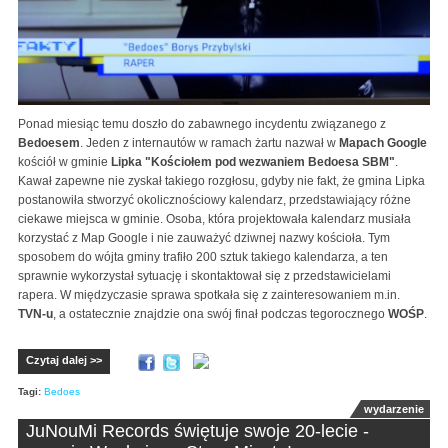
Ponad miesiąc temu doszło do zabawnego incydentu związanego z
Bedoesem
. Jeden z internautów w ramach żartu nazwał w
Mapach Google
kościół w gminie
Lipka
"Kościołem pod wezwaniem Bedoesa SBM"
.
Kawał zapewne nie zyskał takiego rozgłosu, gdyby nie fakt, że gmina Lipka
postanowiła stworzyć okolicznościowy kalendarz, przedstawiający różne
ciekawe miejsca w gminie. Osoba, która projektowała kalendarz musiała
korzystać z Map Google i nie zauważyć dziwnej nazwy kościoła. Tym
sposobem do wójta gminy trafiło 200 sztuk takiego kalendarza, a ten
sprawnie wykorzystał sytuację i skontaktował się z przedstawicielami
rapera. W międzyczasie sprawa spotkała się z zainteresowaniem m.in.
TVN-u
, a ostatecznie znajdzie ona swój finał podczas tegorocznego
WOŚP
.
Czytaj dalej >>
Tagi:
Bedoes
wydarzenie
JuNouMi Records świętuje swoje 20-lecie -