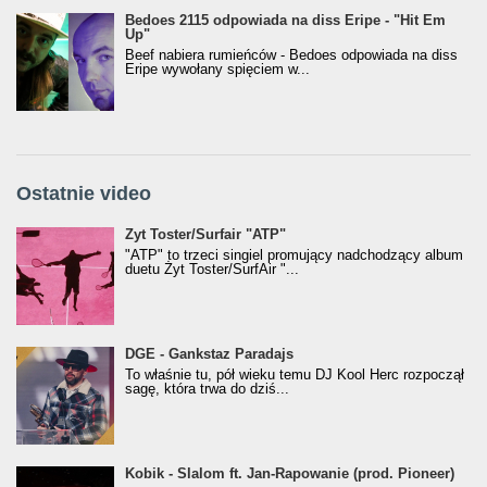
Bedoes 2115 odpowiada na diss Eripe - "Hit Em
Up"
Beef nabiera rumieńców - Bedoes odpowiada na diss
Eripe wywołany spięciem w...
Ostatnie video
Żyt Toster/SurfAir - ATP VIDEO
Żyt Toster/Surfair "ATP"
"ATP" to trzeci singiel promujący nadchodzący album
duetu Żyt Toster/SurfAir "...
donGURALesko z nagrodą za
DGE - Gankstaz Paradajs
Klasyczny/Trueschoolowy Album Roku
To właśnie tu, pół wieku temu DJ Kool Herc rozpoczął
(Popkillery 2023)
sagę, która trwa do dziś...
Kobik - Slalom ft. Jan-Rapowanie (prod. Pioneer)
Kobik - Slalom ft. Jan-Rapowanie (prod. Pioneer)
[Official Music Visualiser]