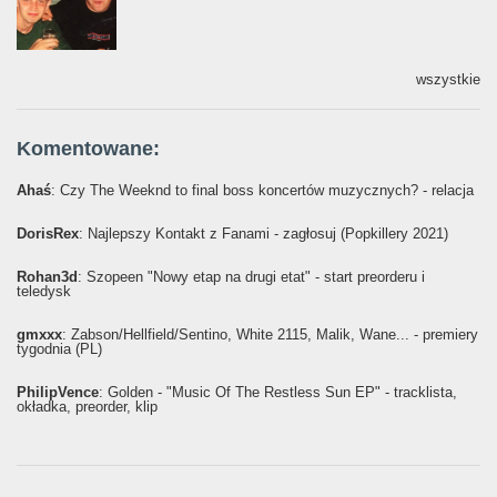
wszystkie
Komentowane:
Ahaś
: Czy The Weeknd to final boss koncertów muzycznych? - relacja
DorisRex
: Najlepszy Kontakt z Fanami - zagłosuj (Popkillery 2021)
Rohan3d
: Szopeen "Nowy etap na drugi etat" - start preorderu i
teledysk
gmxxx
: Żabson/Hellfield/Sentino, White 2115, Malik, Wane... - premiery
tygodnia (PL)
PhilipVence
: Golden - "Music Of The Restless Sun EP" - tracklista,
okładka, preorder, klip