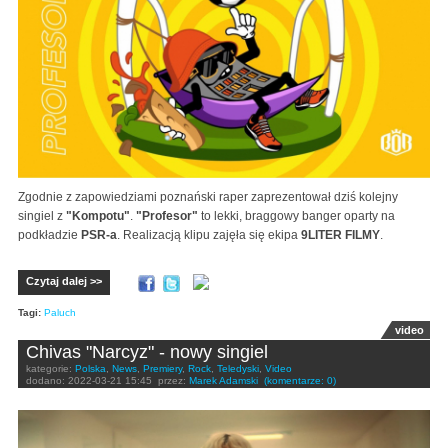
Zgodnie z zapowiedziami poznański raper zaprezentował dziś kolejny
singiel z
"Kompotu"
.
"Profesor"
to lekki, braggowy banger oparty na
podkładzie
PSR-a
. Realizacją klipu zajęła się ekipa
9LITER FILMY
.
Czytaj dalej >>
Tagi:
Paluch
video
Chivas "Narcyz" - nowy singiel
kategorie:
Polska
,
News
,
Premiery
,
Rock
,
Teledyski
,
Video
dodano:
2022-03-21 15:45
przez:
Marek Adamski
(komentarze: 0)