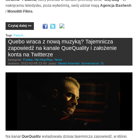
nakręceniu teledysku, poza wytwórnią, swój udział mają
Agencja Bashesh
i
Monolith Films
.
Czytaj dalej >>
Tagi:
Paluch
Quebo wraca z nową muzyką? Tajemnicza
zapowiedź na kanale QueQuality i założenie
konta na Twitterze
kategorie:
Polska
,
Hip-Hop/Rap
,
News
dodano:
2022-02-06 22:00
przez:
Marek Adamski
(komentarze: 3)
Na kanał
QueQuality
wylądowała dzisiaj tajemnicza zapowiedź, w której