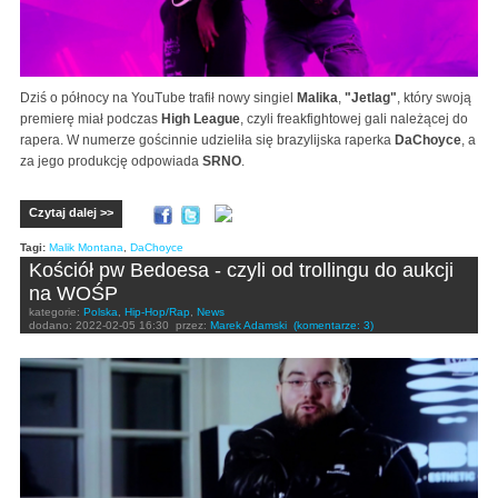
Dziś o północy na YouTube trafił nowy singiel
Malika
,
"Jetlag"
, który swoją
premierę miał podczas
High League
, czyli freakfightowej gali należącej do
rapera. W numerze gościnnie udzieliła się brazylijska raperka
DaChoyce
, a
za jego produkcję odpowiada
SRNO
.
Czytaj dalej >>
Tagi:
Malik Montana
,
DaChoyce
Kościół pw Bedoesa - czyli od trollingu do aukcji
na WOŚP
kategorie:
Polska
,
Hip-Hop/Rap
,
News
dodano:
2022-02-05 16:30
przez:
Marek Adamski
(komentarze: 3)