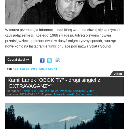
W marcu przemknęła informacja, nad którą warto na chwilę się zatrzymać -
czyli połączenie sił Kosiego, 1988 i Hadesa. Artyści o swoim nowym
przedsięwzięciu poinformowali w dosyć enigmatyczny sposób, tworząc
nowe konto na Instagramie funkcjonujące pod nazwą
Strata Sound
.
Czytaj dalej >>
Tagi:
Kosi
,
Hades
,
1988
,
Strata Sound
video
Kamil Lanek "OBOK TY" - drugi singiel z
"EXTRAVAGANZY"
kategorie:
Polska
,
Hip-Hop/Rap
,
News
,
Premiery
,
Teledyski
,
Video
dodano:
2022-03-21 16:11
przez:
Marek Adamski
(komentarze: 4)