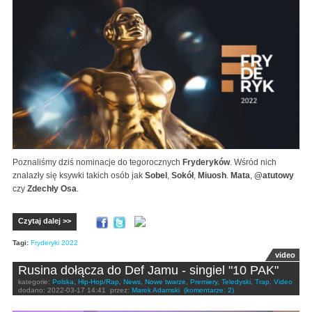
Poznaliśmy dziś nominacje do tegorocznych
Fryderyków
. Wśród nich
znalazły się ksywki takich osób jak
Sobel
,
Sokół
,
Miuosh
.
Mata
,
@atutowy
czy
Zdechły Osa
.
Czytaj dalej >>
Tagi:
Fryderyki 2022
video
Rusina dołącza do Def Jamu - singiel "10 PAK"
kategorie:
Polska
,
Hip-Hop/Rap
,
News
,
Nowe twarze
,
Premiery
,
Teledyski
,
Trap
,
Video
dodano:
2022-03-17 14:41
przez:
Marek Adamski
(komentarze: 2)