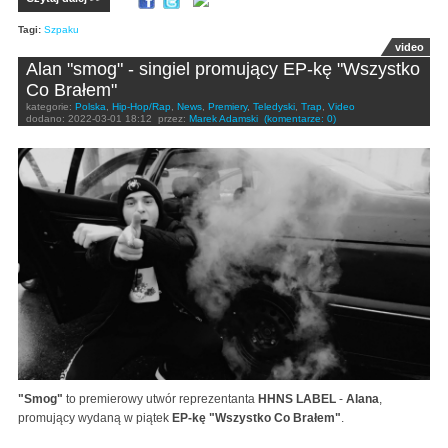
Tagi:
Szpaku
video
Alan "smog" - singiel promujący EP-kę "Wszystko
Co Brałem"
kategorie:
Polska
,
Hip-Hop/Rap
,
News
,
Premiery
,
Teledyski
,
Trap
,
Video
dodano:
2022-03-01 18:12
przez:
Marek Adamski
(komentarze: 0)
"Smog"
to premierowy utwór reprezentanta
HHNS LABEL
-
Alana
,
promujący wydaną w piątek
EP-kę "Wszystko Co Brałem"
.