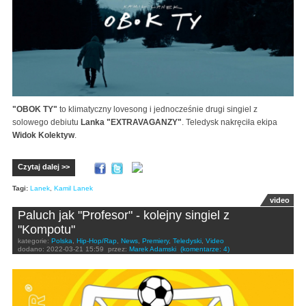
"OBOK TY"
to klimatyczny lovesong i jednocześnie drugi singiel z
solowego debiutu
Lanka
"EXTRAVAGANZY"
. Teledysk nakręciła ekipa
Widok Kolektyw
.
Czytaj dalej >>
Tagi:
Lanek
,
Kamil Lanek
video
Paluch jak "Profesor" - kolejny singiel z
"Kompotu"
kategorie:
Polska
,
Hip-Hop/Rap
,
News
,
Premiery
,
Teledyski
,
Video
dodano:
2022-03-21 15:59
przez:
Marek Adamski
(komentarze: 4)