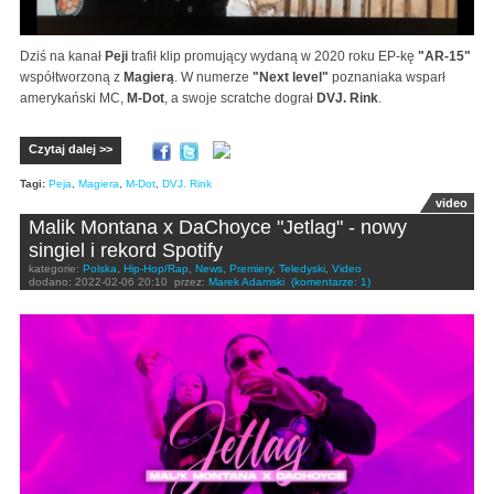
Dziś na kanał
Peji
trafił klip promujący wydaną w 2020 roku EP-kę
"AR-15"
współtworzoną z
Magierą
. W numerze
"Next level"
poznaniaka wsparł
amerykański MC,
M-Dot
, a swoje scratche dograł
DVJ. Rink
.
Czytaj dalej >>
Tagi:
Peja
,
Magiera
,
M-Dot
,
DVJ. Rink
video
Malik Montana x DaChoyce "Jetlag" - nowy
singiel i rekord Spotify
kategorie:
Polska
,
Hip-Hop/Rap
,
News
,
Premiery
,
Teledyski
,
Video
dodano:
2022-02-06 20:10
przez:
Marek Adamski
(komentarze: 1)