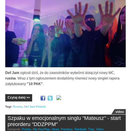
Def Jam
ogłosił dziś, że do zawodników wytwórni dołączył nowy MC,
rusina
. Wraz z tym ogłoszeniem dostaliśmy również nowy singiel rapera
zatytułowany
"10 PAK"
.
Czytaj dalej >>
Tagi:
Rusina
,
Def Jam Poland
video
Szpaku w emocjonalnym singlu "Mateusz" - start
preorderu "DDZPPM"
kategorie:
Polska
,
Hip-Hop/Rap
,
News
,
Premiery
,
Teledyski
,
Trap
,
Video