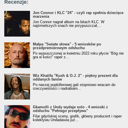
Recenzje:
Jon Connor i KLC "24" - czyli rap spełnia dziecięce
marzenia
Jon Connor nagrał album na bitach KLC. W
najśmielszych snach nie przypuszczał,...
Małpa "Święte słowa" - 5 wniosków po
przedpremierowym odsłuchu
Po wypuszczonej w kwietniu 2022 roku płycie "Bóg nie
gra w kości" raper z...
Wiz Khalifa "Kush & O.J. 2" - piękny prezent dla
oddanych fanów
Po naszej popkillerowej gali stopniowo wracam do
rzeczywistości i nadrabiam...
Gkamolli z Undy wydaje solo - 4 wnioski z
odsłuchu "Pełnego przepływu"
Filar gdyńskiej sceny, grafik, główny producent i raper
kolektywu Undadasea już...