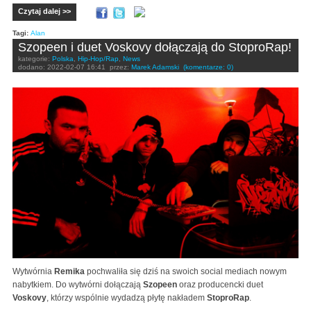
Czytaj dalej >>
Tagi:
Alan
Szopeen i duet Voskovy dołączają do StoproRap!
kategorie:
Polska
,
Hip-Hop/Rap
,
News
dodano:
2022-02-07 16:41
przez:
Marek Adamski
(komentarze: 0)
Wytwórnia
Remika
pochwaliła się dziś na swoich social mediach nowym
nabytkiem. Do wytwórni dołączają
Szopeen
oraz producencki duet
Voskovy
, którzy wspólnie wydadzą płytę nakładem
StoproRap
.