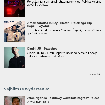
Po ostatniej serii singli otrzymujemy od Kobika kolejny
utwór i trochę...
Jimek zdradza kulisy "Historii Polskiego Hip-
Jimek zdradza kulisy "Historii Polskiego Hip-
Hopu" - wywiad
Hopu" - wywiad
Już jutro Jimek przejmie Stadion Śląski, by wspólnie z
gośćmi i orkiestrą...
Gładki JR - Patoshot
Gładki JR - Patoshot
Gładki JR to 21-letni raper z Dolnego Śląska i nowy
członek wytwórni TiW Music...
wszystkie
Najbliższe wydarzenia:
Jalen Ngonda - soulowy wokalista zagra w Polsce
2026-08-11 18:00