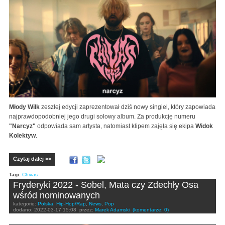
Młody Wilk
zeszłej edycji zaprezentował dziś nowy singiel, który zapowiada
najprawdopodobniej jego drugi solowy album. Za produkcję numeru
"Narcyz"
odpowiada sam artysta, natomiast klipem zajęła się ekipa
Widok
Kolektyw
.
Czytaj dalej >>
Tagi:
Chivas
Fryderyki 2022 - Sobel, Mata czy Zdechły Osa
wśród nominowanych
kategorie:
Polska
,
Hip-Hop/Rap
,
News
,
Pop
dodano:
2022-03-17 15:08
przez:
Marek Adamski
(komentarze: 0)