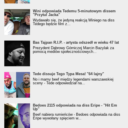
Wini odpowiada Tedemu 5-minutowym dissem
"Przytul Jacka"
Wydawało się, że jedyną reakcją Winiego na diss
Tedego będzie film z...
Bas Tajpan R.I.P. - artysta odszedł w wieku 47 lat
Prezydent Dąbrowy Górniczej Marcin Bazylak za
pomocą mediów społecznościowych...
Tede dissuje Tego Typa Mesa! "64 lajny"
No i mamy beef między legendami warszawskiej
sceny - Tede odpowiedział na...
Bedoes 2115 odpowiada na diss Eripe - "Hit Em
Up"
Beef nabiera rumieńców - Bedoes odpowiada na diss
Eripe wywołany spięciem w...