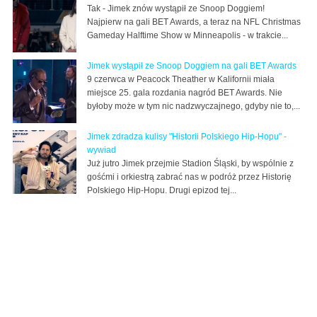
Tak - Jimek znów wystąpił ze Snoop Doggiem!
Najpierw na gali BET Awards, a teraz na NFL Christmas
Gameday Halftime Show w Minneapolis - w trakcie...
Jimek wystąpił ze Snoop Doggiem na gali BET Awards
9 czerwca w Peacock Theather w Kalifornii miała
miejsce 25. gala rozdania nagród BET Awards. Nie
byłoby może w tym nic nadzwyczajnego, gdyby nie to,...
Jimek zdradza kulisy "Historii Polskiego Hip-Hopu" -
wywiad
Już jutro Jimek przejmie Stadion Śląski, by wspólnie z
gośćmi i orkiestrą zabrać nas w podróż przez Historię
Polskiego Hip-Hopu. Drugi epizod tej...