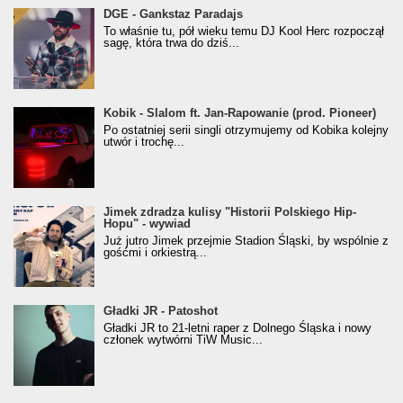
donGURALesko z nagrodą za
DGE - Gankstaz Paradajs
Klasyczny/Trueschoolowy Album Roku
To właśnie tu, pół wieku temu DJ Kool Herc rozpoczął
(Popkillery 2023)
sagę, która trwa do dziś...
Kobik - Slalom ft. Jan-Rapowanie (prod. Pioneer)
Kobik - Slalom ft. Jan-Rapowanie (prod. Pioneer)
[Official Music Visualiser]
Po ostatniej serii singli otrzymujemy od Kobika kolejny
utwór i trochę...
Jimek zdradza kulisy "Historii Polskiego Hip-
Jimek zdradza kulisy "Historii Polskiego Hip-
Hopu" - wywiad
Hopu" - wywiad
Już jutro Jimek przejmie Stadion Śląski, by wspólnie z
gośćmi i orkiestrą...
Gładki JR - Patoshot
Gładki JR - Patoshot
Gładki JR to 21-letni raper z Dolnego Śląska i nowy
członek wytwórni TiW Music...