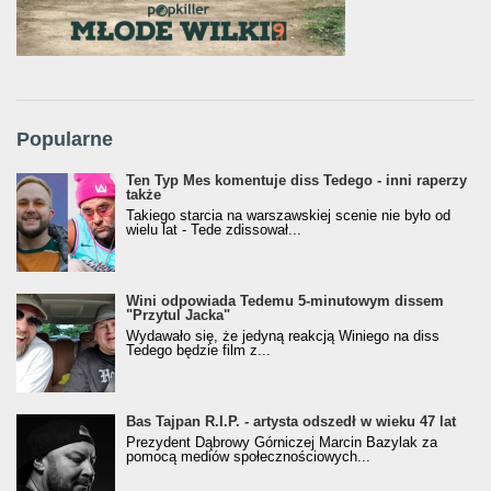
Popularne
Ten Typ Mes komentuje diss Tedego - inni raperzy
także
Takiego starcia na warszawskiej scenie nie było od
wielu lat - Tede zdissował...
Wini odpowiada Tedemu 5-minutowym dissem
"Przytul Jacka"
Wydawało się, że jedyną reakcją Winiego na diss
Tedego będzie film z...
Bas Tajpan R.I.P. - artysta odszedł w wieku 47 lat
Prezydent Dąbrowy Górniczej Marcin Bazylak za
pomocą mediów społecznościowych...