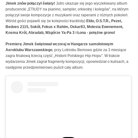
Jimek znów połączył światy!
Jutro ukazuje się jego wyczekiwany album
producencki „ETIUDY na pianino, sampler, orkiestrę i kolegów”, na którym
połączył swoje kompozycje z muzykami oraz raperami z różnych pokoleń.
Wśród gości pojawili się (w kolejności tracklisty)
Eldo, O.S.T.R., Pezet,
Bedoes 2115, Sokół, Fokus x Rahim, Oskar83, Molesta Ewenement,
Kosma Król, Abradab, Wzgórze Ya-Pa 3 i Łona - potężne grono!
Premierę Jimek świętował wczoraj w Hangarze samolotowym
Aeroklubu Warszawskiego
, przy Lotnisku Bemowo gdzie za 3 miesiące
zagra finałową trzecią część „Historii Polskiego Hip-Hopu”. W trakcie
wydarzenia Jimek zagrał fragmenty kompozycji, opowiedział o kulisach, a
następnie przedpremierowo puścił cały album.