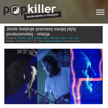
Jimek świętuje premierę swojej płyty
producenckiej - relacja
kategorie:
Polska
,
Hip-Hop/Rap
,
News
,
Relacje
,
Video
,
Video live
dodano:
2026-06-11 17:33
przez:
Mateusz Natali
(komentarze: 0)