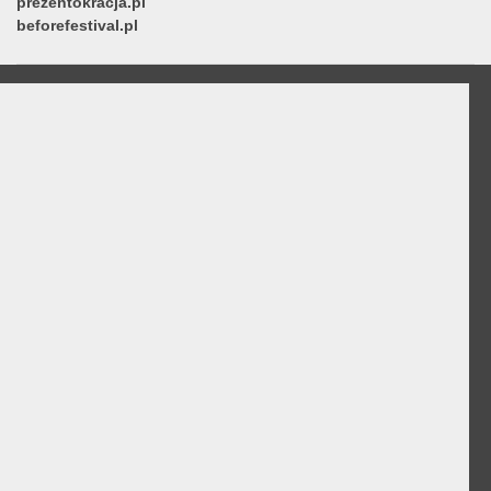
prezentokracja.pl
beforefestival.pl