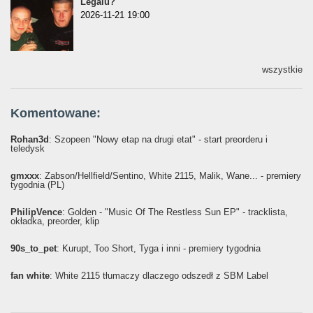
Legalu?"
2026-11-21 19:00
wszystkie
Komentowane:
Rohan3d
: Szopeen "Nowy etap na drugi etat" - start preorderu i
teledysk
gmxxx
: Żabson/Hellfield/Sentino, White 2115, Malik, Wane... - premiery
tygodnia (PL)
PhilipVence
: Golden - "Music Of The Restless Sun EP" - tracklista,
okładka, preorder, klip
90s_to_pet
: Kurupt, Too Short, Tyga i inni - premiery tygodnia
fan white
: White 2115 tłumaczy dlaczego odszedł z SBM Label