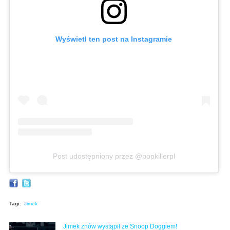
Wyświetl ten post na Instagramie
Post udostępniony przez @popkillerpl
Tagi:
Jimek
Jimek znów wystąpił ze Snoop Doggiem!