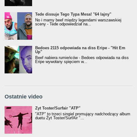
Tede dissuje Tego Typa Mesa! "64 lajny"
No i mamy beef między legendami warszawskiej
sceny - Tede odpowiedział na...
Bedoes 2115 odpowiada na diss Eripe - "Hit Em
Up"
Beef nabiera rumieńców - Bedoes odpowiada na diss
Eripe wywołany spięciem w...
Ostatnie video
Żyt Toster/SurfAir - ATP VIDEO
Żyt Toster/Surfair "ATP"
"ATP" to trzeci singiel promujący nadchodzący album
duetu Żyt Toster/SurfAir "...