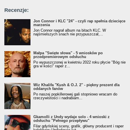
Recenzje:
Jon Connor i KLC "24" - czyli rap spełnia dziecięce
marzenia
Jon Connor nagrał album na bitach KLC. W
najśmielszych snach nie przypuszczał,...
Małpa "Święte słowa" - 5 wniosków po
przedpremierowym odsłuchu
Po wypuszczonej w kwietniu 2022 roku płycie "Bóg nie
gra w kości" raper z...
Wiz Khalifa "Kush & O.J. 2" - piękny prezent dla
oddanych fanów
Po naszej popkillerowej gali stopniowo wracam do
rzeczywistości i nadrabiam...
Gkamolli z Undy wydaje solo - 4 wnioski z
odsłuchu "Pełnego przepływu"
Filar gdyńskiej sceny, grafik, główny producent i raper
kolektywu Undadasea już...