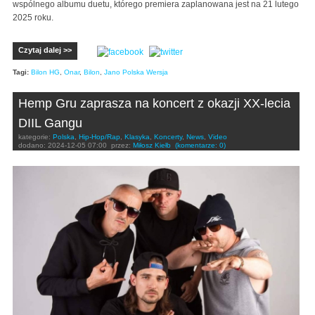
wspólnego albumu duetu, którego premiera zaplanowana jest na 21 lutego
2025 roku.
Czytaj dalej >>
Tagi:
Bilon HG
,
Onar
,
Bilon
,
Jano Polska Wersja
Hemp Gru zaprasza na koncert z okazji XX-lecia
DIIL Gangu
kategorie:
Polska
,
Hip-Hop/Rap
,
Klasyka
,
Koncerty
,
News
,
Video
dodano:
2024-12-05 07:00
przez:
Miłosz Kiełb
(komentarze: 0)