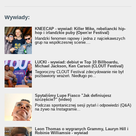
Wywiady:
KNEECAP - wywiad: Killer Mike, rebeliancki hip-
hop i irlandzkie puby (Open'er Festival)
Irlandzki fenomen rapowy i jedna z najciekawszych
grup na współczesnej scenie....
LUCKI - wywiad: debiut w Top 10 Billboardu,
Michael Jackson, Ken Carson (CLOUT Festival)
Tegoroczny CLOUT Festival zdecydowanie nie był
pozbawiony wrażeń. Niedługo po...
Spytaliśmy Lupe Fiasco "Jak definiujesz
szczęście?" (video)
Podczas spontanicznej sesji pytań i odpowiedzi (Q&A)
na żywo na Instagramie...
Leon Thomas o wygranych Grammy, Lauryn Hill i
Robinie Williamsie - wywiad