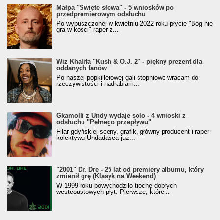
Małpa "Święte słowa" - 5 wniosków po
przedpremierowym odsłuchu
Po wypuszczonej w kwietniu 2022 roku płycie "Bóg nie
gra w kości" raper z...
Wiz Khalifa "Kush & O.J. 2" - piękny prezent dla
oddanych fanów
Po naszej popkillerowej gali stopniowo wracam do
rzeczywistości i nadrabiam...
Gkamolli z Undy wydaje solo - 4 wnioski z
odsłuchu "Pełnego przepływu"
Filar gdyńskiej sceny, grafik, główny producent i raper
kolektywu Undadasea już...
"2001" Dr. Dre - 25 lat od premiery albumu, który
zmienił grę (Klasyk na Weekend)
W 1999 roku powychodziło trochę dobrych
westcoastowych płyt. Pierwsze, które...