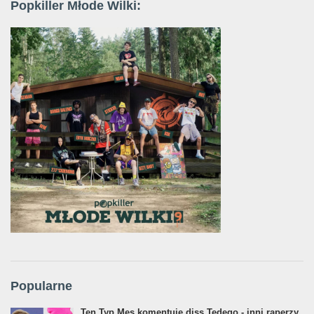
Popkiller Młode Wilki:
Popularne
Ten Typ Mes komentuje diss Tedego - inni raperzy