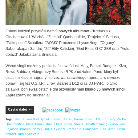
Ostatni tydzień przyniósł nam
9 nowych albumów
- "Krętacza z
Ciechanowa" i "Wschód / Zachód" Quebonafide, "Projekcje" Sariusa,
"Palimpsest" Schaftera, "AOM3" Proceente i Łysonżiego, "Organy"
Saburrakapa i $andro, "25" Elity Kaliskiej, "God Bless G-C" 3BB oraz "Auto-
dojazd" Jakuba Jana Bryndala.
Wśród singli możemy posłuchać nowości od Maty, Bambi, Bungee i Kizo,
Rowu Babicze, Vkiego, czy Bonusa RPK z udziałem Pono, który był
ostatnim klipem nagranym przez warszawskiego rapera, a w utworze
pojawili się też O.S.T.R., Liroy, Bizarre z D12 oraz DJ HWR. To tylko
zajawka, ponieważ ostatnie dni przyniosły nam
blisko 35 nowych singli
.
Zapraszamy do słuchania!
Czytaj dalej >>
Tagi:
Bilon
,
Kosma Król
,
Tymek
,
Berson
,
Kazior
,
Kosior
,
Rufuz
,
O.S.T.R.
,
Liroy
,
Pik Pik
,
Quebonafide
,
Mata
,
Bambi
,
Bonus RPK
,
Pono
,
Sarius
,
Schafter
,
Young Leosia
,
vkie
,
Bajorson
,
Brokies
,
Ziomcy
,
DDOT
,
Łysonżi
,
Proceente
,
Pablopavo
,
Earl Jacob
,
Noah
,
eemzet
,
BBK Syndicate