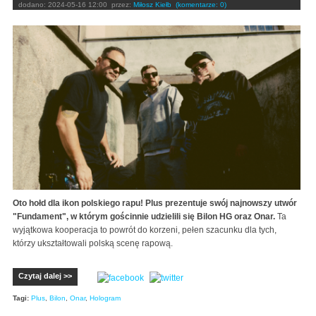
dodano:
2024-05-16 12:00
przez:
Miłosz Kiełb
(komentarze: 0)
Oto hołd dla ikon polskiego rapu! Plus prezentuje swój najnowszy utwór
"Fundament", w którym gościnnie udzielili się Bilon HG oraz Onar.
Ta
wyjątkowa kooperacja to powrót do korzeni, pełen szacunku dla tych,
którzy ukształtowali polską scenę rapową.
Czytaj dalej >>
Tagi:
Plus
,
Bilon
,
Onar
,
Hologram