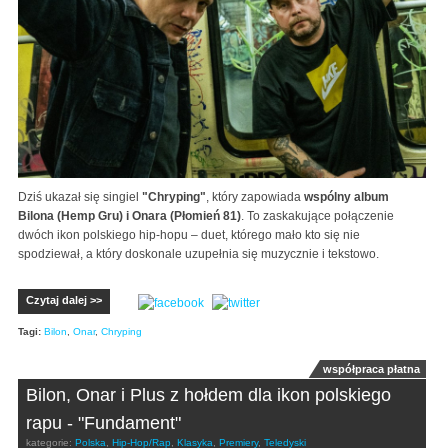
Dziś ukazał się singiel
"Chryping"
, który zapowiada
wspólny album
Bilona (Hemp Gru) i Onara (Płomień 81)
. To zaskakujące połączenie
dwóch ikon polskiego hip-hopu – duet, którego mało kto się nie
spodziewał, a który doskonale uzupełnia się muzycznie i tekstowo.
Czytaj dalej >>
Tagi:
Bilon
,
Onar
,
Chryping
współpraca płatna
Bilon, Onar i Plus z hołdem dla ikon polskiego
rapu - "Fundament"
kategorie:
Polska
,
Hip-Hop/Rap
,
Klasyka
,
Premiery
,
Teledyski