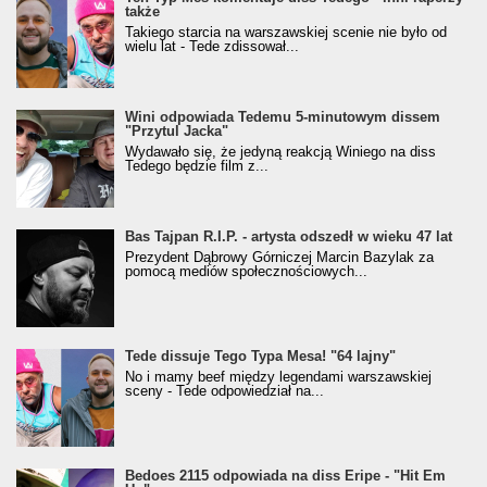
także
Takiego starcia na warszawskiej scenie nie było od
wielu lat - Tede zdissował...
Wini odpowiada Tedemu 5-minutowym dissem
"Przytul Jacka"
Wydawało się, że jedyną reakcją Winiego na diss
Tedego będzie film z...
Bas Tajpan R.I.P. - artysta odszedł w wieku 47 lat
Prezydent Dąbrowy Górniczej Marcin Bazylak za
pomocą mediów społecznościowych...
Tede dissuje Tego Typa Mesa! "64 lajny"
No i mamy beef między legendami warszawskiej
sceny - Tede odpowiedział na...
Bedoes 2115 odpowiada na diss Eripe - "Hit Em