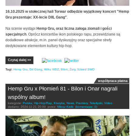
16.10.2025 w stołecznej hali Torwar odbędzie wyjątkowy koncert "Hemp
Gru prezentuje: XX-lecie DIIL Gang"
.
Na scenie wystąpi
Hemp Gru, oraz liczna załoga ziomali i gości
specjalnych
. Oprócz koncertów ikon polskiego rapu, przewidziane są
dodatkowe atrakcje, m.in. panel dyskusyjny oraz specjalne strefy
dedykowane elementom kultury hip-hop.
Czytaj dalej >>
Tagi:
Hemp Gru
,
Diil Gang
,
Wilku WDZ
,
Bilon
,
Żary
,
Szwed SWD
współpraca płatna
Hemp Gru x Płomień 81 - Bilon i Onar nagrali
wspólny album!
kategorie:
Polska
,
Hip-Hop/Rap
,
Klasyka
,
News
,
Premiery
,
Teledyski
,
Video
dodano:
2024-11-21 20:00
przez:
Miłosz Kiełb
(komentarze: 0)