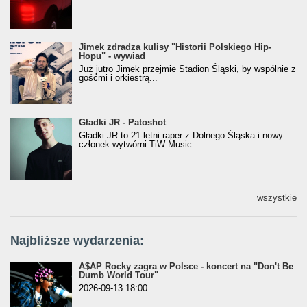
Jimek zdradza kulisy "Historii Polskiego Hip-
Jimek zdradza kulisy "Historii Polskiego Hip-
Hopu" - wywiad
Hopu" - wywiad
Już jutro Jimek przejmie Stadion Śląski, by wspólnie z
gośćmi i orkiestrą...
Gładki JR - Patoshot
Gładki JR - Patoshot
Gładki JR to 21-letni raper z Dolnego Śląska i nowy
członek wytwórni TiW Music...
wszystkie
Najbliższe wydarzenia:
A$AP Rocky zagra w Polsce - koncert na "Don't Be
Dumb World Tour"
2026-09-13 18:00