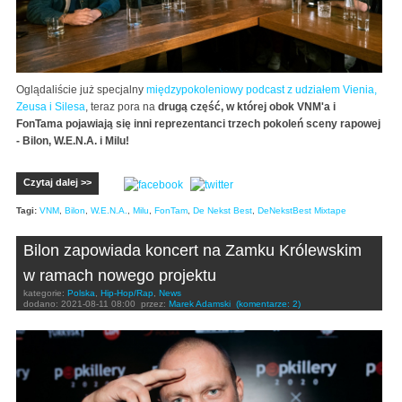
Oglądaliście już specjalny
międzypokoleniowy podcast z udziałem Vienia,
Zeusa i Silesa
, teraz pora na
drugą część, w której obok VNM'a i
FonTama pojawiają się inni reprezentanci trzech pokoleń sceny rapowej
- Bilon, W.E.N.A. i Milu!
Czytaj dalej >>
Tagi:
VNM
,
Bilon
,
W.E.N.A.
,
Milu
,
FonTam
,
De Nekst Best
,
DeNekstBest Mixtape
Bilon zapowiada koncert na Zamku Królewskim
w ramach nowego projektu
kategorie:
Polska
,
Hip-Hop/Rap
,
News
dodano:
2021-08-11 08:00
przez:
Marek Adamski
(komentarze: 2)