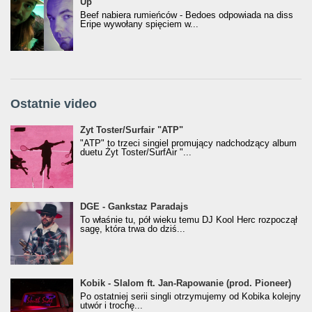
Up"
Beef nabiera rumieńców - Bedoes odpowiada na diss
Eripe wywołany spięciem w...
Ostatnie video
Żyt Toster/SurfAir - ATP VIDEO
Żyt Toster/Surfair "ATP"
"ATP" to trzeci singiel promujący nadchodzący album
duetu Żyt Toster/SurfAir "...
donGURALesko z nagrodą za
DGE - Gankstaz Paradajs
Klasyczny/Trueschoolowy Album Roku
To właśnie tu, pół wieku temu DJ Kool Herc rozpoczął
(Popkillery 2023)
sagę, która trwa do dziś...
Kobik - Slalom ft. Jan-Rapowanie (prod. Pioneer)
Kobik - Slalom ft. Jan-Rapowanie (prod. Pioneer)
[Official Music Visualiser]
Po ostatniej serii singli otrzymujemy od Kobika kolejny
utwór i trochę...