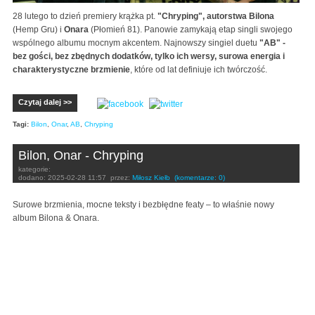
28 lutego to dzień premiery krążka pt.
"Chryping", autorstwa Bilona
(Hemp Gru) i
Onara
(Płomień 81). Panowie zamykają etap singli swojego
wspólnego albumu mocnym akcentem. Najnowszy singiel duetu
"AB" -
bez gości, bez zbędnych dodatków, tylko ich wersy, surowa energia i
charakterystyczne brzmienie
, które od lat definiuje ich twórczość.
Czytaj dalej >>
Tagi:
Bilon
,
Onar
,
AB
,
Chryping
Bilon, Onar - Chryping
kategorie:
dodano:
2025-02-28 11:57
przez:
Miłosz Kiełb
(komentarze: 0)
Surowe brzmienia, mocne teksty i bezbłędne featy – to właśnie nowy
album Bilona & Onara.