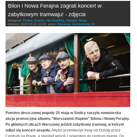
Bilon i Nowa Ferajna zagrali koncert w
zabytkowym tramwaju! - zdjęcia
kategorie:
Polska
,
Galerie
,
Hip-Hop/Rap
,
Klasyka
,
News
dodano:
2022-06-02 11:00
przez:
Redakcja
(komentarze: 0)
Pomimo deszczowej pogody 25 maja w Stolicy ruszyła nowatorska
akcja promocyjna albumu "Warszawski Rapton" Bilona i Nowej Ferajny.
Po głównych ulicach Warszawy jeździł zabytkowy tramwaj, w którym
odbył się koncert zespołu.
Artyści przemierzyli trasę od Ochoty przez
Centrum na Pragę, a stamtąd wrócili z powrotem do centrum miasta. Do