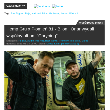
Czytaj dalej >>
Tagi:
Bas Tajpan
,
Peja
,
Kali
,
avi
,
Bilon
,
Grubson
,
Janusz Walczuk
współpraca płatna
Hemp Gru x Płomień 81 - Bilon i Onar wydali
wspólny album "Chryping"
kategorie:
Polska
,
Audio
,
Hip-Hop/Rap
,
News
,
Premiery
,
Teledyski
,
Video
dodano:
2025-03-04 09:00
przez:
Miłosz Kiełb
(komentarze: 5)