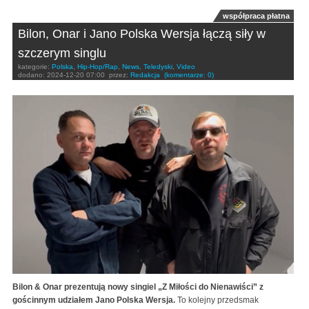
współpraca płatna
Bilon, Onar i Jano Polska Wersja łączą siły w
szczerym singlu
kategorie:
Polska
,
Hip-Hop/Rap
,
News
,
Teledyski
,
Video
dodano:
2024-12-20 07:00
przez:
Redakcja
(komentarze: 0)
Bilon & Onar prezentują nowy singiel „Z Miłości do Nienawiści” z
gościnnym udziałem Jano Polska Wersja.
To kolejny przedsmak