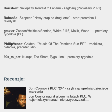
DorisRex
: Najlepszy Kontakt z Fanami - zagłosuj (Popkillery 2021)
Rohan3d
: Szopeen "Nowy etap na drugi etat" - start preorderu i
teledysk
gmxxx
: Żabson/Hellfield/Sentino, White 2115, Malik, Wane... - premiery
tygodnia (PL)
PhilipVence
: Golden - "Music Of The Restless Sun EP" - tracklista,
okładka, preorder, klip
90s_to_pet
: Kurupt, Too Short, Tyga i inni - premiery tygodnia
Recenzje:
Jon Connor i KLC "24" - czyli rap spełnia dziecięce
marzenia
Jon Connor nagrał album na bitach KLC. W
najśmielszych snach nie przypuszczał,...