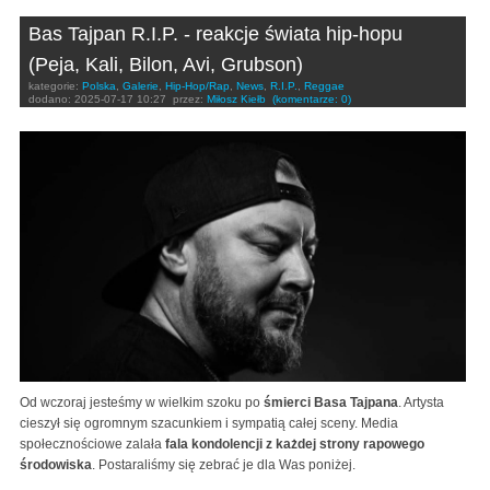
Bas Tajpan R.I.P. - reakcje świata hip-hopu
(Peja, Kali, Bilon, Avi, Grubson)
kategorie:
Polska
,
Galerie
,
Hip-Hop/Rap
,
News
,
R.I.P.
,
Reggae
dodano:
2025-07-17 10:27
przez:
Miłosz Kiełb
(komentarze: 0)
Od wczoraj jesteśmy w wielkim szoku po
śmierci Basa Tajpana
. Artysta
cieszył się ogromnym szacunkiem i sympatią całej sceny. Media
społecznościowe zalała
fala kondolencji z każdej strony rapowego
środowiska
. Postaraliśmy się zebrać je dla Was poniżej.