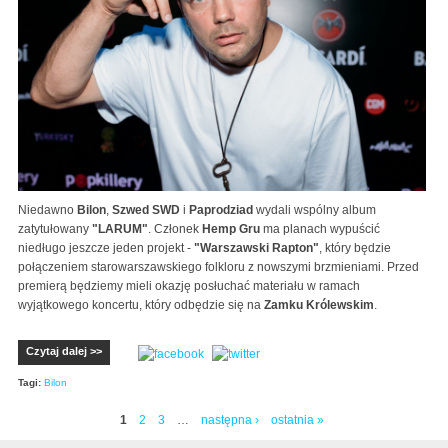
Niedawno
Bilon
,
Szwed SWD
i
Paprodziad
wydali wspólny album
zatytułowany
"LARUM"
. Członek
Hemp Gru
ma planach wypuścić
niedługo jeszcze jeden projekt -
"Warszawski Rapton"
, który będzie
połączeniem starowarszawskiego folkloru z nowszymi brzmieniami. Przed
premierą będziemy mieli okazję posłuchać materiału w ramach
wyjątkowego koncertu, który odbędzie się na
Zamku Królewskim
.
Czytaj dalej >>
Tagi:
Bilon
1
2
3
…
następna ›
ostatnia »
Strony