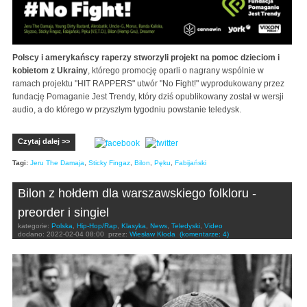
Polscy i amerykańscy raperzy stworzyli projekt na pomoc dzieciom i
kobietom z Ukrainy
, którego promocję oparli o nagrany wspólnie w
ramach projektu "HIT RAPPERS" utwór "No Fight!" wyprodukowany przez
fundację Pomaganie Jest Trendy, który dziś opublikowany został w wersji
audio, a do którego w przyszłym tygodniu powstanie teledysk.
Czytaj dalej >>
Tagi:
Jeru The Damaja
,
Sticky Fingaz
,
Bilon
,
Pęku
,
Fabijański
Bilon z hołdem dla warszawskiego folkloru -
preorder i singiel
kategorie:
Polska
,
Hip-Hop/Rap
,
Klasyka
,
News
,
Teledyski
,
Video
dodano:
2022-02-04 08:00
przez:
Wiesław Kłoda
(komentarze: 4)