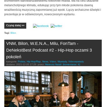
brzmieniem starowarszawskiemu folklorowi miasta. Ma na celu ukazanie
melancholijnego klimatu, edukując przy tym młode pokolenia dawną
wrażliwością muzyczną zapomnianej już epoki. Łączy archaiczne dźwięki i
prezentuje je w odświeżonym, nowoczesnym wydaniu.
Czytaj dalej >>
Tagi:
Bilon
VNM, Bilon, W.E.N.A., Milu, FonTam -
DeNekstBest Podcast #2 - Hip-Hop oczami 3
pokoleń
kategorie:
Polska
,
Hip-Hop/Rap
,
News
,
Video
,
Wywiady
,
Videowywiady
dodano:
2021-12-20 17:26
przez:
Mateusz Natali
(komentarze: 4)