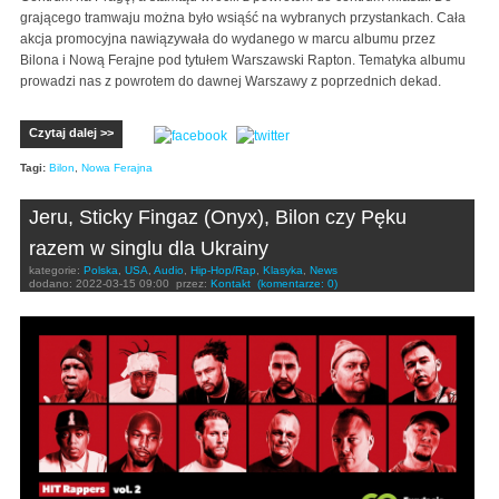
grającego tramwaju można było wsiąść na wybranych przystankach. Cała
akcja promocyjna nawiązywała do wydanego w marcu albumu przez
Bilona i Nową Ferajne pod tytułem Warszawski Rapton. Tematyka albumu
prowadzi nas z powrotem do dawnej Warszawy z poprzednich dekad.
Czytaj dalej >>
Tagi:
Bilon
,
Nowa Ferajna
Jeru, Sticky Fingaz (Onyx), Bilon czy Pęku
razem w singlu dla Ukrainy
kategorie:
Polska
,
USA
,
Audio
,
Hip-Hop/Rap
,
Klasyka
,
News
dodano:
2022-03-15 09:00
przez:
Kontakt
(komentarze: 0)