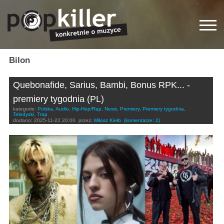
Bilon
Quebonafide, Sarius, Bambi, Bonus RPK... -
premiery tygodnia (PL)
kategorie:
Polska
,
Audio
,
Hip-Hop/Rap
,
News
,
Premiery
,
Premiery tygodnia
,
Teledyski
,
Trap
dodano:
2025-11-22 20:00
przez:
Miłosz Kiełb
(komentarze: 2)