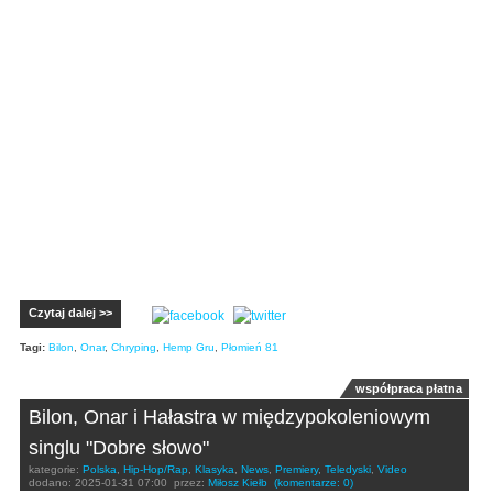
Czytaj dalej >>
Tagi:
Bilon
,
Onar
,
Chryping
,
Hemp Gru
,
Płomień 81
współpraca płatna
Bilon, Onar i Hałastra w międzypokoleniowym
singlu "Dobre słowo"
kategorie:
Polska
,
Hip-Hop/Rap
,
Klasyka
,
News
,
Premiery
,
Teledyski
,
Video
dodano:
2025-01-31 07:00
przez:
Miłosz Kiełb
(komentarze: 0)