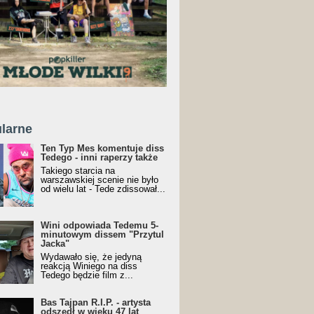
larne
Ten Typ Mes komentuje diss
Tedego - inni raperzy także
Takiego starcia na
warszawskiej scenie nie było
od wielu lat - Tede zdissował...
Wini odpowiada Tedemu 5-
minutowym dissem "Przytul
Jacka"
Wydawało się, że jedyną
reakcją Winiego na diss
Tedego będzie film z...
Bas Tajpan R.I.P. - artysta
odszedł w wieku 47 lat