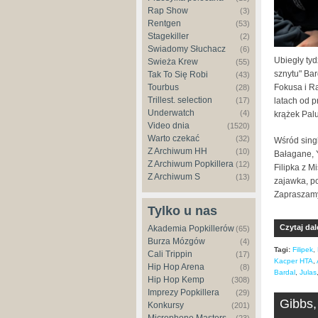
Rap Show
(3)
Rentgen
(53)
Stagekiller
(2)
Świadomy Słuchacz
(6)
Ubiegły ty
Świeża Krew
(55)
sznytu" Bar
Tak To Się Robi
(43)
Tourbus
Fokusa i Ra
(28)
Trillest. selection
(17)
latach od 
Underwatch
(4)
krążek Palu
Video dnia
(1520)
Warto czekać
(32)
Wśród sing
Z Archiwum HH
(10)
Bałagane, Y
Z Archiwum Popkillera
(12)
Filipka z M
Z Archiwum S
(13)
zajawka, p
Zapraszamy
Tylko u nas
Czytaj dal
Akademia Popkillerów
(65)
Burza Mózgów
(4)
Tagi:
Filipek
,
Cali Trippin
(17)
Kacper HTA
,
Hip Hop Arena
(8)
Bardal
,
Julas
Hip Hop Kemp
(308)
Imprezy Popkillera
(29)
Gibbs,
Konkursy
(201)