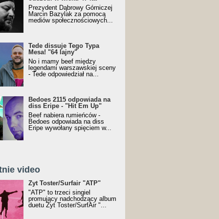
Prezydent Dąbrowy Górniczej
Marcin Bazylak za pomocą
mediów społecznościowych...
Tede dissuje Tego Typa
Mesa! "64 lajny"
No i mamy beef między
legendami warszawskiej sceny
- Tede odpowiedział na...
Bedoes 2115 odpowiada na
diss Eripe - "Hit Em Up"
Beef nabiera rumieńców -
Bedoes odpowiada na diss
Eripe wywołany spięciem w...
tnie video
Toster/SurfAir - ATP VIDEO
Żyt Toster/Surfair "ATP"
"ATP" to trzeci singiel
promujący nadchodzący album
duetu Żyt Toster/SurfAir "...