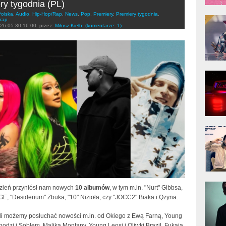
ry tygodnia (PL)
Polska
,
Audio
,
Hip-Hop/Rap
,
News
,
Pop
,
Premiery
,
Premiery tygodnia
,
donG
rap
Klas
26-05-30 16:00
przez:
Miłosz Kiełb
(komentarze: 1)
Albu
Kobik
Rapo
[Offi
Jime
Pols
Gład
dzień przyniósł nam nowych
10 albumów
, w tym m.in. "Nurt" Gibbsa,
E, "Desiderium" Zbuka, "10" Nizioła, czy "JOCC2" Biaka i Qzyna.
li możemy posłuchać nowości m.in. od Okiego z Ewą Farną, Young
hodzi i Soblem, Malika Montany, Young Leosi i Oliwki Brazil, Fukaja