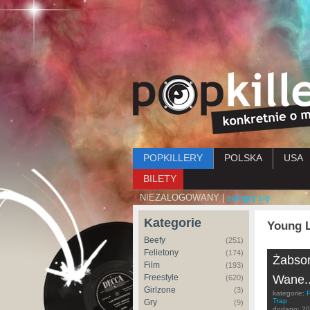
Menu główne
POPKILLERY
POLSKA
USA
BILETY
NIEZALOGOWANY |
zaloguj się
Kategorie
Young 
Beefy
(251)
Felietony
(174)
Żabson
Film
(193)
Freestyle
Wane..
(620)
Girlzone
(3)
kategorie:
Trap
Gry
(9)
dodano:
20