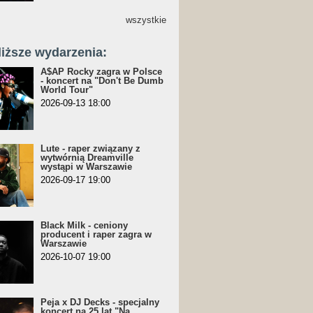
wszystkie
liższe wydarzenia:
A$AP Rocky zagra w Polsce
- koncert na "Don't Be Dumb
World Tour"
2026-09-13 18:00
Lute - raper związany z
wytwórnią Dreamville
wystąpi w Warszawie
2026-09-17 19:00
Black Milk - ceniony
producent i raper zagra w
Warszawie
2026-10-07 19:00
Peja x DJ Decks - specjalny
koncert na 25 lat "Na