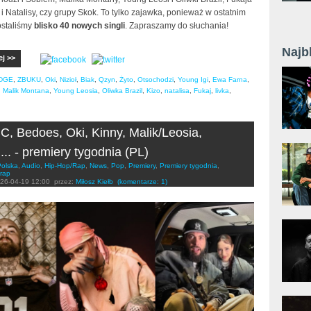
za i Natalisy, czy grupy Skok. To tylko zajawka, ponieważ w ostatnim
ostaliśmy
blisko 40 nowych singli
. Zapraszamy do słuchania!
Najb
ej >>
DGE
,
ZBUKU
,
Oki
,
Nizioł
,
Biak
,
Qzyn
,
Żyto
,
Otsochodzi
,
Young Igi
,
Ewa Farna
,
,
Malik Montana
,
Young Leosia
,
Oliwka Brazil
,
Kizo
,
natalisa
,
Fukaj
,
livka
,
, Bedoes, Oki, Kinny, Malik/Leosia,
... - premiery tygodnia (PL)
Polska
,
Audio
,
Hip-Hop/Rap
,
News
,
Pop
,
Premiery
,
Premiery tygodnia
,
rap
26-04-19 12:00
przez:
Miłosz Kiełb
(komentarze: 1)