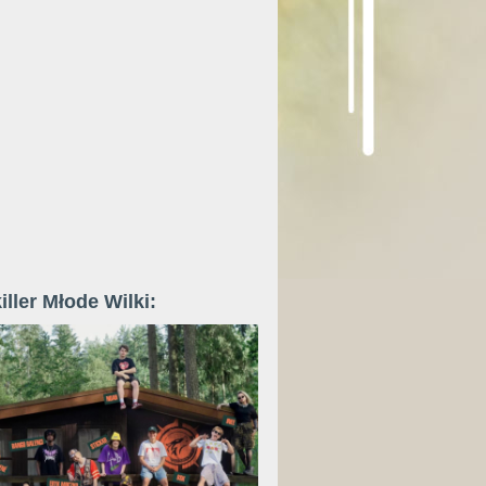
iller Młode Wilki: