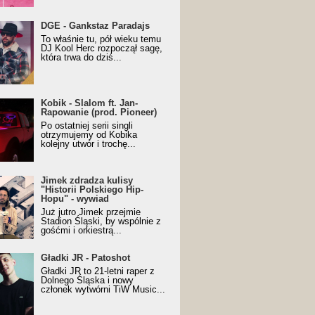
URALesko z nagrodą za
DGE - Gankstaz Paradajs
yczny/Trueschoolowy
To właśnie tu, pół wieku temu
m Roku (Popkillery 2023)
DJ Kool Herc rozpoczął sagę,
która trwa do dziś...
 - Slalom ft. Jan-
Kobik - Slalom ft. Jan-
wanie (prod. Pioneer)
Rapowanie (prod. Pioneer)
cial Music Visualiser]
Po ostatniej serii singli
otrzymujemy od Kobika
kolejny utwór i trochę...
k zdradza kulisy "Historii
Jimek zdradza kulisy
kiego Hip-Hopu" - wywiad
"Historii Polskiego Hip-
Hopu" - wywiad
Już jutro Jimek przejmie
Stadion Śląski, by wspólnie z
gośćmi i orkiestrą...
ki JR - Patoshot
Gładki JR - Patoshot
Gładki JR to 21-letni raper z
Dolnego Śląska i nowy
członek wytwórni TiW Music...