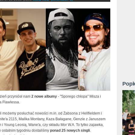
Popk
dzień przyniósł nam
2 nowe albumy
- "Sporego chłopa" Misza i
ipa Flawlessa.
li możemy posłuchać nowości m.in. od Żabsona z Hellfieldem i
hite'a 2115, Malika Montany, Kaza Bałagane, Genzie z Januszem
 i Young Leosią, Wane'a, czy składu Mor W.A. To tylko zajawka,
 ostatnim tygodniu dostaliśmy
ponad 25 nowych singli
.