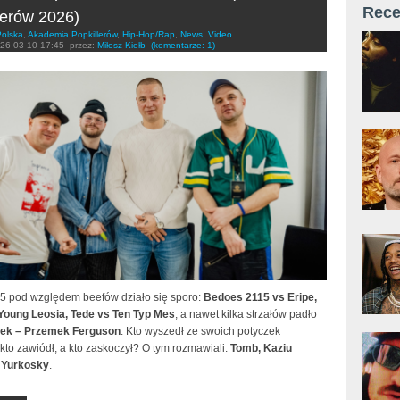
Rece
lerów 2026)
Polska
,
Akademia Popkillerów
,
Hip-Hop/Rap
,
News
,
Video
26-03-10 17:45
przez:
Miłosz Kiełb
(komentarze: 1)
5 pod względem beefów działo się sporo:
Bedoes 2115 vs Eripe,
Young Leosia, Tede vs Ten Typ Mes
, a nawet kilka strzałów padło
ipek – Przemek Ferguson
. Kto wyszedł ze swoich potyczek
kto zawiódł, a kto zaskoczył? O tym rozmawiali:
Tomb, Kaziu
 Yurkosky
.