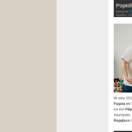
Popkil
kategorie:
dodano:
20
W roku 202
Fagata vs 
na linii
Fil
zwycięsko, 
Rapglass i