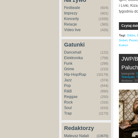
Na żywo
i Livki, Ki
Festiwale
(824)
tygodniu d
Imprezy
(601)
Koncerty
(1930)
Relacje
(365)
Czytaj dal
Video live
(426)
Tagi:
Gibbs
,
Sobel
,
Pezet
Gatunki
Kukon
Dancehall
(122)
JWP/BC
Elektronika
(758)
Funk
(298)
Paluch
Grime
(215)
kategorie:
Hip-Hop/Rap
(33179)
Teledyski
,
T
Jazz
(374)
dodano:
20
Pop
(644)
R&B
(890)
Reggae
(250)
Rock
(316)
Soul
(616)
Trap
(1173)
Redaktorzy
Mateusz Natali
(13670)