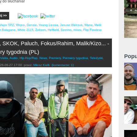
 do słuchania!
ej >>
Major SPZ
,
Wojno
,
Genzie
,
Young Leosia
,
Janusz Walczuk
,
Wane
,
Malik
z Bałagane
,
White 2115
,
Żabson
,
Hellfield
,
Sentino
,
miszu
,
Filip Flawless
, SKOK, Paluch, Fokus/Rahim, Malik/Kizo... -
ry tygodnia (PL)
Popu
Polska
,
Audio
,
Hip-Hop/Rap
,
News
,
Premiery
,
Premiery tygodnia
,
Teledyski
,
26-06-27 17:00
przez:
Miłosz Kiełb
(komentarze: 1)