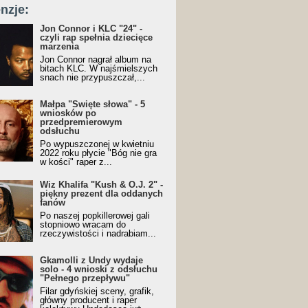
nzje:
Jon Connor i KLC "24" -
czyli rap spełnia dziecięce
marzenia
Jon Connor nagrał album na
bitach KLC. W najśmielszych
snach nie przypuszczał,...
Małpa "Święte słowa" - 5
wniosków po
przedpremierowym
odsłuchu
Po wypuszczonej w kwietniu
2022 roku płycie "Bóg nie gra
w kości" raper z...
Wiz Khalifa "Kush & O.J. 2" -
piękny prezent dla oddanych
fanów
Po naszej popkillerowej gali
stopniowo wracam do
rzeczywistości i nadrabiam...
Gkamolli z Undy wydaje
solo - 4 wnioski z odsłuchu
"Pełnego przepływu"
Filar gdyńskiej sceny, grafik,
główny producent i raper