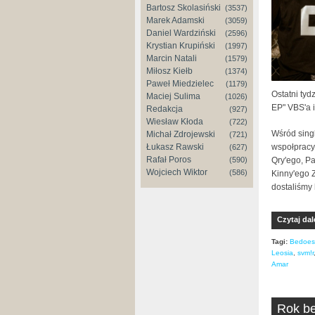
Bartosz Skolasiński
(3537)
Marek Adamski
(3059)
Daniel Wardziński
(2596)
Krystian Krupiński
(1997)
Marcin Natali
(1579)
Miłosz Kiełb
(1374)
Paweł Miedzielec
(1179)
Ostatni tyd
Maciej Sulima
(1026)
EP" VBS'a 
Redakcja
(927)
Wiesław Kłoda
(722)
Wśród sing
Michał Zdrojewski
(721)
Łukasz Rawski
wspołpracy
(627)
Rafał Poros
(590)
Qry'ego, Pa
Wojciech Wiktor
(586)
Kinny'ego 
dostaliśmy
Czytaj dal
Tagi:
Bedoes
Leosia
,
svm!r
Amar
Rok be