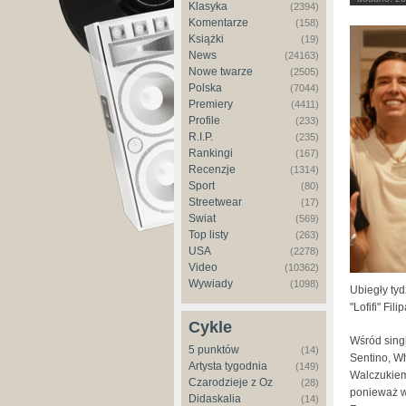
Klasyka
(2394)
Komentarze
(158)
Książki
(19)
News
(24163)
Nowe twarze
(2505)
Polska
(7044)
Premiery
(4411)
Profile
(233)
R.I.P.
(235)
Rankingi
(167)
Recenzje
(1314)
Sport
(80)
Streetwear
(17)
Świat
(569)
Top listy
(263)
USA
(2278)
Video
(10362)
Wywiady
(1098)
Ubiegły ty
"Lofifi" Fil
Cykle
Wśród sing
5 punktów
(14)
Sentino, W
Artysta tygodnia
(149)
Walczukiem
Czarodzieje z Oz
(28)
ponieważ w
Didaskalia
(14)