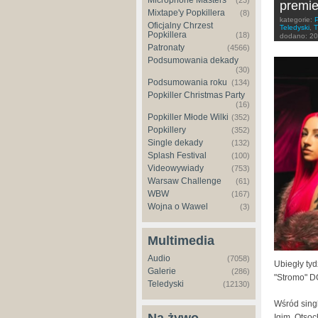
Microphone Masters
(23)
premie
Mixtape'y Popkillera
(8)
kategorie:
Oficjalny Chrzest
Teledyski
,
T
Popkillera
(18)
dodano:
20
Patronaty
(4566)
Podsumowania dekady
(30)
Podsumowania roku
(134)
Popkiller Christmas Party
(16)
Popkiller Młode Wilki
(352)
Popkillery
(352)
Single dekady
(132)
Splash Festival
(100)
Videowywiady
(753)
Warsaw Challenge
(61)
WBW
(167)
Wojna o Wawel
(3)
Multimedia
Audio
(7058)
Ubiegły ty
Galerie
(286)
"Stromo" DG
Teledyski
(12130)
Wśród sing
Igim, Otsoc