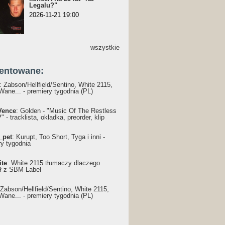
Legalu?"
2026-11-21 19:00
wszystkie
entowane:
: Żabson/Hellfield/Sentino, White 2115,
Wane... - premiery tygodnia (PL)
Vence
: Golden - "Music Of The Restless
 - tracklista, okładka, preorder, klip
_pet
: Kurupt, Too Short, Tyga i inni -
ry tygodnia
ite
: White 2115 tłumaczy dlaczego
ł z SBM Label
 Żabson/Hellfield/Sentino, White 2115,
Wane... - premiery tygodnia (PL)