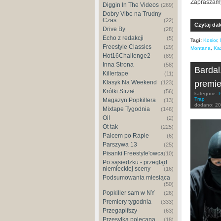
Zapraszamy
Diggin In The Videos
(269)
Dobry Vibe na Trudny
Czas
(22)
Czytaj dal
Drive By
(28)
Echo z redakcji
(5)
Tagi:
Kosior
,
Freestyle Classics
(29)
Montana
,
Ka
Hot16Challenge2
(89)
Inna Strona
(58)
Bardal
Killertape
(11)
premie
Klasyk Na Weekend
(123)
Krótki Strzał
(56)
kategorie:
Trap
Magazyn Popkillera
(13)
dodano:
20
Mixtape Tygodnia
(146)
Oi!
(2)
Ot tak
(225)
Palcem po Rapie
(6)
Parszywa 13
(25)
Pisanki Freestyle'owca
(10)
Po sąsiedzku - przegląd
niemieckiej sceny
(16)
Podsumowania miesiąca
(50)
Popkiller sam w NY
(26)
Premiery tygodnia
(333)
Przegapifszy
(63)
Przesyłka polecana
(18)