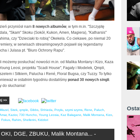
dzień przyniósł nam
8 nowych albumów
, w tym m.in. "Szczyptę
dala, "Skam" Skoku (Sokół, Kukon, Amen, Magiera), "Katharsis"
hima, czy "Dzieciaki to robią" Okekela. Co ciekawe, po niemal 20
premiery, w serwisach streamingowych pojawił się legendarny
cha i Julasa pt. "Biuro Ochrony Rapu".
li możemy posłuchać nowości m.in. od Malika Montany i Kizo, Kaza
oung Leosi, projektu "Scadi House", Fagaty i Modelek, Qmpli,
iszelem i Sitkiem, Palucha i René, Floral Bugsa, czy Tuzzy. To tylko
onieważ w ostatnim tygodniu dostaliśmy
ponad 30 nowych singli
.
 do słuchania!
ej >>
Osta
Miszel
,
Sitek
,
qmple
,
Gibbs
,
Shhieda
,
Przyłu
,
szymi szyms
,
Rene
,
Paluch
,
Amar
,
Kazior
,
730 Huncho
,
Young Leosia
,
Kaz Bałagane
,
Malik Montana
,
Kizo
,
Żyt 
,
Fokus
,
Rahim
,
Shellerini
,
Kidzlori
 OKI, DGE, ZBUKU, Malik Montana... -