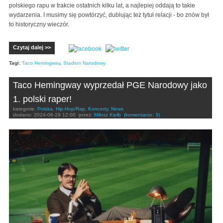
polskiego rapu w trakcie ostatnich kilku lat, a najlepiej oddają to takie
wydarzenia. I musimy się powtórzyć, dublując też tytuł relacji - bo znów był
to historyczny wieczór.
Czytaj dalej >>
Tagi:
Taco Hemingway
,
Stadion Narodowy
Taco Hemingway wyprzedał PGE Narodowy jako
1. polski raper!
kategorie:
Polska
,
Hip-Hop/Rap
,
Koncerty
,
News
dodano:
2024-06-19 12:00
przez:
Miłosz Kiełb
(komentarze: 3)