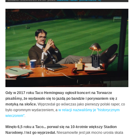
Gdy w 2017 roku Taco Hemingway ogłosił koncert na Torwarze
pisaliśmy, że wydawało się to jazdą po bandzie i porywaniem się z
motyką na słońce.
Wyprzedał go wówczas jako pierwszy polski raper, co
było ogromnym wydarzeniem, a
w relacji nazwaliśmy je "historycznym
wieczorem"
.
Minęło 6,5 roku a Taco... porwał się na 10-krotnie większy Stadion
Narodowy. I też go wyprzedał.
Niesamowite jest jak mocno urosła skala