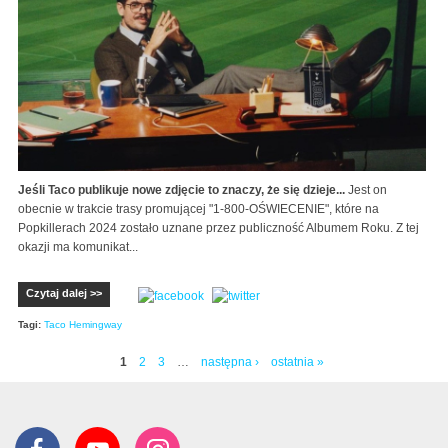
Jeśli Taco publikuje nowe zdjęcie to znaczy, że się dzieje...
Jest on
obecnie w trakcie trasy promującej "1-800-OŚWIECENIE", które na
Popkillerach 2024 zostało uznane przez publiczność Albumem Roku. Z tej
okazji ma komunikat...
Czytaj dalej >>
Tagi:
Taco Hemingway
1
2
3
…
następna ›
ostatnia »
Strony