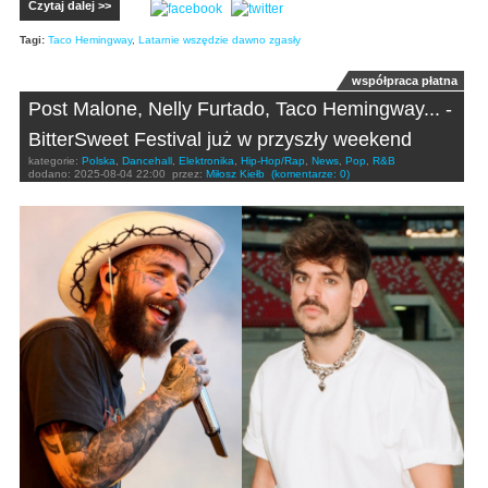
Czytaj dalej >>
Tagi:
Taco Hemingway
,
Latarnie wszędzie dawno zgasły
współpraca płatna
Post Malone, Nelly Furtado, Taco Hemingway... -
BitterSweet Festival już w przyszły weekend
kategorie:
Polska
,
Dancehall
,
Elektronika
,
Hip-Hop/Rap
,
News
,
Pop
,
R&B
dodano:
2025-08-04 22:00
przez:
Miłosz Kiełb
(komentarze: 0)