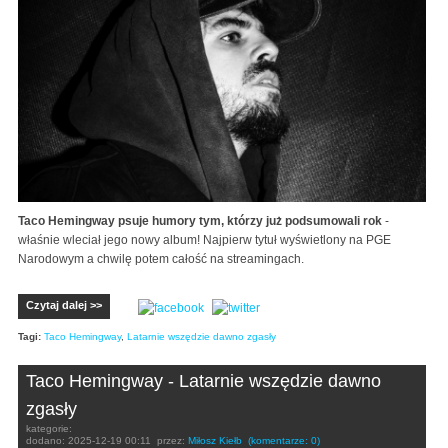
Taco Hemingway psuje humory tym, którzy już podsumowali rok
-
właśnie wleciał jego nowy album! Najpierw tytuł wyświetlony na PGE
Narodowym a chwilę potem całość na streamingach.
Czytaj dalej >>
Tagi:
Taco Hemingway
,
Latarnie wszędzie dawno zgasły
Taco Hemingway - Latarnie wszędzie dawno
zgasły
kategorie:
dodano:
2025-12-19 00:11
przez:
Miłosz Kiełb
(komentarze: 0)