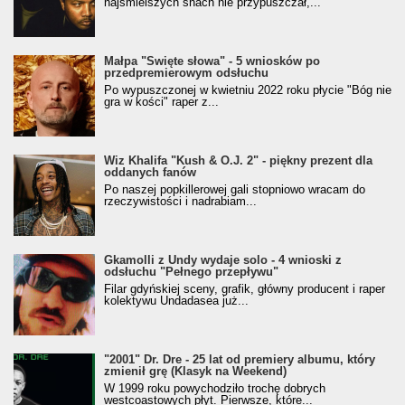
najśmielszych snach nie przypuszczał,...
Małpa "Święte słowa" - 5 wniosków po
przedpremierowym odsłuchu
Po wypuszczonej w kwietniu 2022 roku płycie "Bóg nie
gra w kości" raper z...
Wiz Khalifa "Kush & O.J. 2" - piękny prezent dla
oddanych fanów
Po naszej popkillerowej gali stopniowo wracam do
rzeczywistości i nadrabiam...
Gkamolli z Undy wydaje solo - 4 wnioski z
odsłuchu "Pełnego przepływu"
Filar gdyńskiej sceny, grafik, główny producent i raper
kolektywu Undadasea już...
"2001" Dr. Dre - 25 lat od premiery albumu, który
zmienił grę (Klasyk na Weekend)
W 1999 roku powychodziło trochę dobrych
westcoastowych płyt. Pierwsze, które...