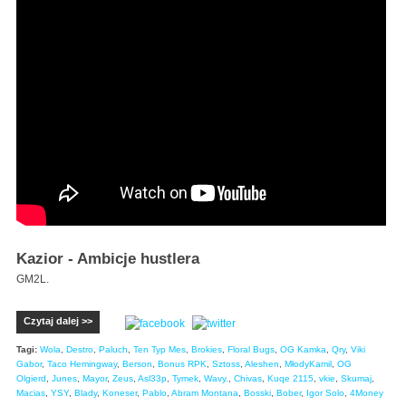
Kazior - Ambicje hustlera
GM2L.
Czytaj dalej >>
Tagi:
Wola
,
Destro
,
Paluch
,
Ten Typ Mes
,
Brokies
,
Floral Bugs
,
OG Kamka
,
Qry
,
Viki
Gabor
,
Taco Hemingway
,
Berson
,
Bonus RPK
,
Sztoss
,
Aleshen
,
MłodyKamil
,
OG
Olgierd
,
Junes
,
Mayor
,
Zeus
,
Asl33p
,
Tymek
,
Wavy.
,
Chivas
,
Kuqe 2115
,
vkie
,
Skumaj
,
Macias
,
YSY
,
Blady
,
Koneser
,
Pablo
,
Abram Montana
,
Bosski
,
Bober
,
Igor Solo
,
4Money