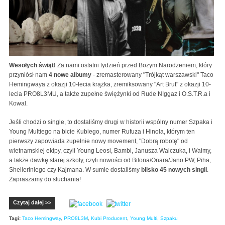
Wesołych świąt!
Za nami ostatni tydzień przed Bożym Narodzeniem, który
przyniósł nam
4 nowe albumy
- zremasterowany "Trójkąt warszawski" Taco
Hemingwaya z okazji 10-lecia krążka, zremiksowany "Art Brut" z okazji 10-
lecia PRO8L3MU, a także zupełne świężynki od Rude N!ggaz i O.S.T.R.a i
Kowal.
Jeśli chodzi o single, to dostaliśmy drugi w historii wspólny numer Szpaka i
Young Multiego na bicie Kubiego, numer Rufuza i Hinola, którym ten
pierwszy zapowiada zupełnie nowy movement, "Dobrą robotę" od
wietnamskiej ekipy, czyli Young Leosi, Bambi, Janusza Walczuka, i Waimy,
a także dawkę starej szkoły, czyli nowości od Bilona/Onara/Jano PW, Piha,
Shelleriniego czy Kajmana. W sumie dostaliśmy
blisko 45 nowych singli
.
Zapraszamy do słuchania!
Czytaj dalej >>
Tagi:
Taco Hemingway
,
PRO8L3M
,
Kubi Producent
,
Young Multi
,
Szpaku