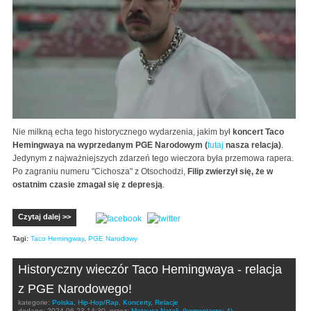
Nie milkną echa tego historycznego wydarzenia, jakim był
koncert Taco
Hemingwaya na wyprzedanym PGE Narodowym (
tutaj
nasza relacja)
.
Jedynym z najważniejszych zdarzeń tego wieczora była przemowa rapera.
Po zagraniu numeru "Cichosza" z Otsochodzi,
Filip zwierzył się, że w
ostatnim czasie zmagał się z depresją
.
Czytaj dalej >>
Tagi:
Taco Hemingway
,
PGE Narodowy
Historyczny wieczór Taco Hemingwaya - relacja
z PGE Narodowego!
kategorie:
Polska
,
Hip-Hop/Rap
,
Koncerty
,
Relacje
dodano:
2024-06-23 14:30
przez:
Mateusz Natali
(komentarze: 4)