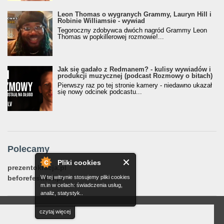
Leon Thomas o wygranych Grammy, Lauryn Hill i
Robinie Williamsie - wywiad
Tegoroczny zdobywca dwóch nagród Grammy Leon
Thomas w popkillerowej rozmowie!...
Jak się gadało z Redmanem? - kulisy wywiadów i
produkcji muzycznej (podcast Rozmowy o bitach)
Pierwszy raz po tej stronie kamery - niedawno ukazał
się nowy odcinek podcastu...
Polecamy
Pliki cookies
prezentokracja.pl
W tej witrynie stosujemy pliki cookies
beforefestival.pl
m.in w celach: świadczenia usług,
analiz, statystyk..
czytaj więcej