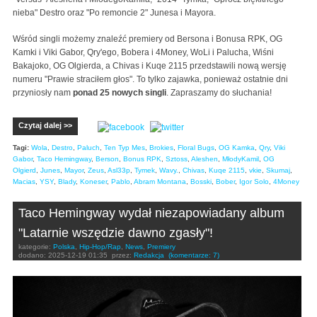
nieba" Destro oraz "Po remoncie 2" Junesa i Mayora.
Wśród singli możemy znaleźć premiery od Bersona i Bonusa RPK, OG
Kamki i Viki Gabor, Qry'ego, Bobera i 4Money, WoLi i Palucha, Wiśni
Bakajoko, OG Olgierda, a Chivas i Kuqe 2115 przedstawili nową wersję
numeru "Prawie straciłem głos". To tylko zajawka, ponieważ ostatnie dni
przyniosły nam
ponad 25 nowych singli
. Zapraszamy do słuchania!
Czytaj dalej >>
Tagi:
Wola
,
Destro
,
Paluch
,
Ten Typ Mes
,
Brokies
,
Floral Bugs
,
OG Kamka
,
Qry
,
Viki
Gabor
,
Taco Hemingway
,
Berson
,
Bonus RPK
,
Sztoss
,
Aleshen
,
MłodyKamil
,
OG
Olgierd
,
Junes
,
Mayor
,
Zeus
,
Asl33p
,
Tymek
,
Wavy.
,
Chivas
,
Kuqe 2115
,
vkie
,
Skumaj
,
Macias
,
YSY
,
Blady
,
Koneser
,
Pablo
,
Abram Montana
,
Bosski
,
Bober
,
Igor Solo
,
4Money
Taco Hemingway wydał niezapowiadany album
"Latarnie wszędzie dawno zgasły"!
kategorie:
Polska
,
Hip-Hop/Rap
,
News
,
Premiery
dodano:
2025-12-19 01:35
przez:
Redakcja
(komentarze: 7)