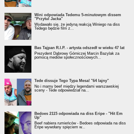
Wini odpowiada Tedemu 5-minutowym dissem
"Przytul Jacka"
Wydawało się, że jedyną reakcją Winiego na diss
Tedego będzie film z...
Bas Tajpan R.I.P. - artysta odszedł w wieku 47 lat
Prezydent Dąbrowy Górniczej Marcin Bazylak za
pomocą mediów społecznościowych...
Tede dissuje Tego Typa Mesa! "64 lajny"
No i mamy beef między legendami warszawskiej
sceny - Tede odpowiedział na...
Bedoes 2115 odpowiada na diss Eripe - "Hit Em
Up"
Beef nabiera rumieńców - Bedoes odpowiada na diss
Eripe wywołany spięciem w...