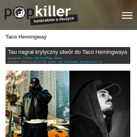
Taco Hemingway
Tau nagrał krytyczny utwór do Taco Hemingwaya
kategorie:
Polska
,
Hip-Hop/Rap
,
News
dodano:
2025-12-23 07:00
przez:
Jan Stokowski
(komentarze: 4)