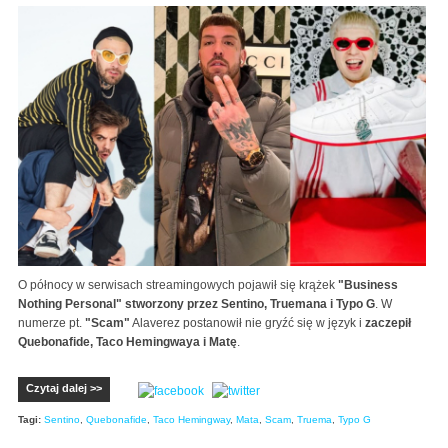
O północy w serwisach streamingowych pojawił się krążek
"Business
Nothing Personal" stworzony przez Sentino, Truemana i Typo G
. W
numerze pt.
"Scam"
Alaverez postanowił nie gryźć się w język i
zaczepił
Quebonafide, Taco Hemingwaya i Matę
.
Czytaj dalej >>
Tagi:
Sentino
,
Quebonafide
,
Taco Hemingway
,
Mata
,
Scam
,
Truema
,
Typo G