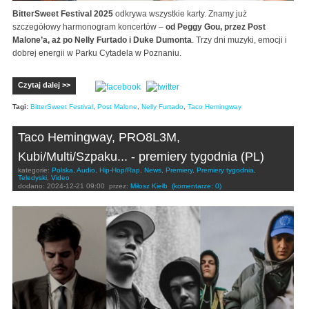
BitterSweet Festival 2025
odkrywa wszystkie karty. Znamy już
szczegółowy harmonogram koncertów –
od Peggy Gou, przez Post
Malone’a, aż po Nelly Furtado i Duke Dumonta
. Trzy dni muzyki, emocji i
dobrej energii w Parku Cytadela w Poznaniu.
Czytaj dalej >>
Tagi:
BitterSweet Festival
,
Post Malone
,
Nelly Furtado
,
Taco Hemingway
Taco Hemingway, PRO8L3M,
Kubi/Multi/Szpaku... - premiery tygodnia (PL)
kategorie:
Polska
,
Audio
,
Hip-Hop/Rap
,
News
,
Premiery
,
Premiery tygodnia
,
Teledyski
,
Video
dodano:
2024-12-21 09:00
przez:
Miłosz Kiełb
(komentarze: 0)