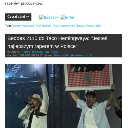
raperów i producentów.
Czytaj dalej >>
Tagi:
Spotify Wrapped
,
Oki
,
Bambi
,
Taco Hemingway
,
Guzior
,
Otsochodzi
Bedoes 2115 do Taco Hemingwaya: "Jesteś
najlepszym raperem w Polsce"
kategorie:
Polska
,
Hip-Hop/Rap
,
News
dodano:
2024-06-29 14:00
przez:
Miłosz Kiełb
(komentarze: 2)