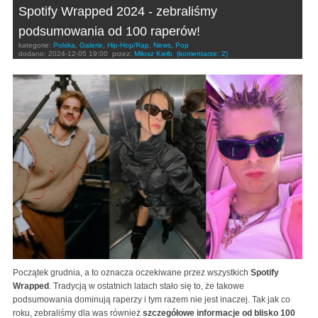
Spotify Wrapped 2024 - zebraliśmy
podsumowania od 100 raperów!
kategorie:
Polska
,
Galerie
,
Hip-Hop/Rap
,
News
,
Pop
dodano:
2024-12-05 19:00
przez:
Miłosz Kiełb
(komentarze: 2)
Początek grudnia, a to oznacza oczekiwane przez wszystkich
Spotify
Wrapped
. Tradycją w ostatnich latach stało się to, że takowe
podsumowania dominują raperzy i tym razem nie jest inaczej. Tak jak co
roku, zebraliśmy dla was również
szczegółowe informacje od blisko 100