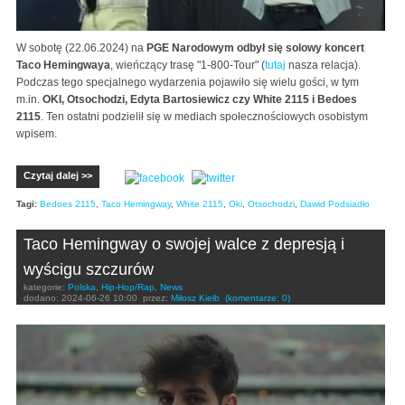
W sobotę (22.06.2024) na
PGE Narodowym odbył się solowy koncert
Taco Hemingwaya
, wieńczący trasę "1-800-Tour" (
tutaj
nasza relacja).
Podczas tego specjalnego wydarzenia pojawiło się wielu gości, w tym
m.in.
OKI, Otsochodzi, Edyta Bartosiewicz czy White 2115 i Bedoes
2115
. Ten ostatni podzielił się w mediach społecznościowych osobistym
wpisem.
Czytaj dalej >>
Tagi:
Bedoes 2115
,
Taco Hemingway
,
White 2115
,
Oki
,
Otsochodzi
,
Dawid Podsiadło
Taco Hemingway o swojej walce z depresją i
wyścigu szczurów
kategorie:
Polska
,
Hip-Hop/Rap
,
News
dodano:
2024-06-26 10:00
przez:
Miłosz Kiełb
(komentarze: 0)