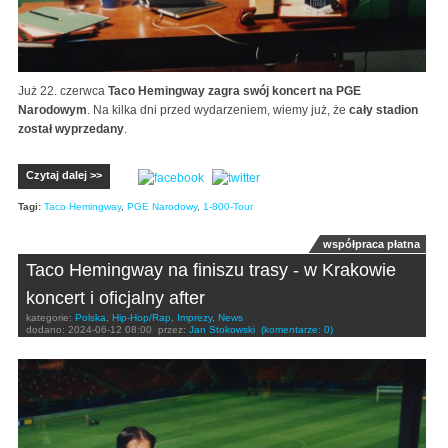
Już 22. czerwca
Taco Hemingway zagra swój koncert na PGE
Narodowym
. Na kilka dni przed wydarzeniem, wiemy już, że
cały stadion
został wyprzedany
.
Czytaj dalej >>
Tagi:
Taco Hemingway
,
PGE Narodowy
,
1-800-Tour
współpraca płatna
Taco Hemingway na finiszu trasy - w Krakowie
koncert i oficjalny after
kategorie:
Polska
,
Hip-Hop/Rap
,
Imprezy
,
News
dodano:
2024-06-12 08:00
przez:
Jan Stokowski
(komentarze: 0)