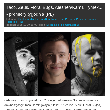
Taco, Zeus, Floral Bugs, Aleshen/Kamil, Tymek...
- premiery tygodnia (PL)
kategorie:
Polska
,
Audio
,
Hip-Hop/Rap
,
News
,
Pop
,
Premiery
,
Premiery tygodnia
,
Teledyski
,
Trap
dodano:
2025-12-19 19:00
przez:
Miłosz Kiełb
(komentarze: 2)
Ostatni tydzień przyniósł nam
7 nowych albumów
- "Latarnie wszędzie
dawno zgasły" Taco Hemingway'a, "Jest UK." Zeusa, "Żółć" Floral Bugsa,
"Versus" Aleshena i MłodegoKamila, "2014" Tymka, "Oprócz błękitnego