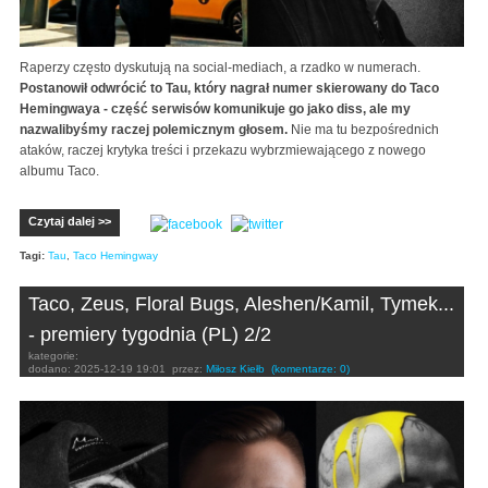
Raperzy często dyskutują na social-mediach, a rzadko w numerach.
Postanowił odwrócić to Tau, który nagrał numer skierowany do Taco
Hemingwaya - część serwisów komunikuje go jako diss, ale my
nazwalibyśmy raczej polemicznym głosem.
Nie ma tu bezpośrednich
ataków, raczej krytyka treści i przekazu wybrzmiewającego z nowego
albumu Taco.
Czytaj dalej >>
Tagi:
Tau
,
Taco Hemingway
Taco, Zeus, Floral Bugs, Aleshen/Kamil, Tymek...
- premiery tygodnia (PL) 2/2
kategorie:
dodano:
2025-12-19 19:01
przez:
Miłosz Kiełb
(komentarze: 0)