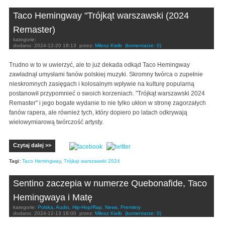
Taco Hemingway "Trójkąt warszawski (2024
Remaster)
kategorie:
dodano:
2024-12-20 18:13
przez:
Miłosz Kiełb
(komentarze: 0)
Trudno w to w uwierzyć, ale to już dekada odkąd Taco Hemingway
zawładnął umysłami fanów polskiej muzyki. Skromny twórca o zupełnie
nieskromnych zasięgach i kolosalnym wpływie na kulturę popularną
postanowił przypomnieć o swoich korzeniach. "Trójkąt warszawski 2024
Remaster" i jego bogate wydanie to nie tylko ukłon w stronę zagorzałych
fanów rapera, ale również tych, który dopiero po latach odkrywają
wielowymiarową twórczość artysty.
Czytaj dalej >>
Tagi:
Taco Hemingway
,
Trójkąt warszawski 2024
Sentino zaczepia w numerze Quebonafide, Taco
Hemingwaya i Matę
kategorie:
Polska
,
Audio
,
Hip-Hop/Rap
,
News
,
Premiery
dodano:
2024-12-13 18:00
przez:
Miłosz Kiełb
(komentarze: 0)