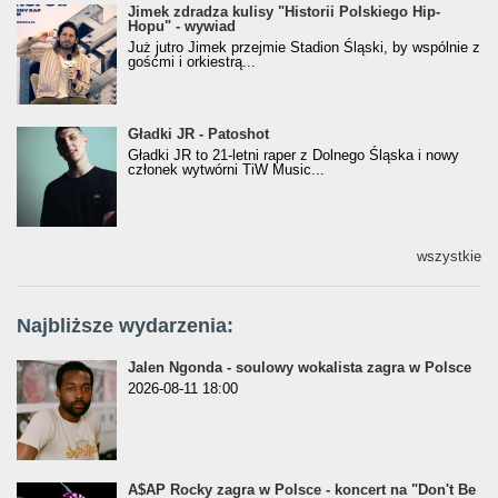
Jimek zdradza kulisy "Historii Polskiego Hip-
Jimek zdradza kulisy "Historii Polskiego Hip-
Hopu" - wywiad
Hopu" - wywiad
Już jutro Jimek przejmie Stadion Śląski, by wspólnie z
gośćmi i orkiestrą...
Gładki JR - Patoshot
Gładki JR - Patoshot
Gładki JR to 21-letni raper z Dolnego Śląska i nowy
członek wytwórni TiW Music...
wszystkie
Najbliższe wydarzenia:
Jalen Ngonda - soulowy wokalista zagra w Polsce
2026-08-11 18:00
A$AP Rocky zagra w Polsce - koncert na "Don't Be