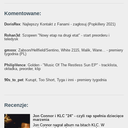
Komentowane:
DorisRex
: Najlepszy Kontakt z Fanami - zagłosuj (Popkillery 2021)
Rohan3d
: Szopeen "Nowy etap na drugi etat" - start preorderu i
teledysk
gmxxx
: Żabson/Hellfield/Sentino, White 2115, Malik, Wane... - premiery
tygodnia (PL)
PhilipVence
: Golden - "Music Of The Restless Sun EP" - tracklista,
okładka, preorder, klip
90s_to_pet
: Kurupt, Too Short, Tyga i inni - premiery tygodnia
Recenzje:
Jon Connor i KLC "24" - czyli rap spełnia dziecięce
marzenia
Jon Connor nagrał album na bitach KLC. W