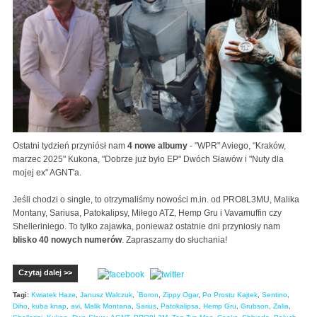
Ostatni tydzień przyniósł nam
4 nowe albumy
- "WPR" Aviego, "Kraków,
marzec 2025" Kukona, "Dobrze już było EP" Dwóch Sławów i "Nuty dla
mojej ex" AGNT'a.
Jeśli chodzi o single, to otrzymaliśmy nowości m.in. od PRO8L3MU, Malika
Montany, Sariusa, Patokalipsy, Miłego ATZ, Hemp Gru i Vavamuffin czy
Shelleriniego. To tylko zajawka, ponieważ ostatnie dni przyniosły nam
blisko 40 nowych numerów
. Zapraszamy do słuchania!
Czytaj dalej >>
Tagi:
Kwiatek Haze
,
Janusz Walczuk
,
`Boron
,
Zippy Ogar
,
Po Prostu Kajtek
,
Sentino
,
Diho
,
kuba knap
,
avi
,
Malik Montana
,
Sarius
,
Patokalipsa
,
Hemp Gru
,
Grubson
,
Zalia
,