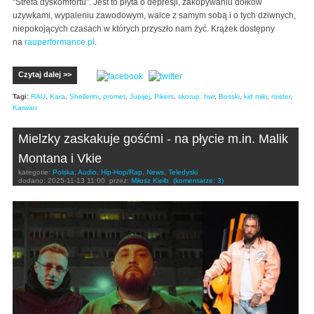
"Strefa dyskomfortu". Jest to płyta o depresji, zakopywaniu dołków
używkami, wypaleniu zawodowym, walce z samym sobą i o tych dziwnych,
niepokojących czasach w których przyszło nam żyć. Krążek dostępny
na
rauperformance.pl
.
Czytaj dalej >>
Tagi:
RAU
,
Kara
,
Shellerini
,
promet
,
Jupijej
,
Pikers
,
skorup. hwr
,
Bosski
,
kid miki
,
roister
,
Karwan
Mielzky zaskakuje gośćmi - na płycie m.in. Malik
Montana i Vkie
kategorie:
Polska
,
Audio
,
Hip-Hop/Rap
,
News
,
Teledyski
dodano:
2025-11-13 11:00
przez:
Miłosz Kiełb
(komentarze: 3)