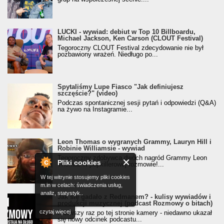
LUCKI - wywiad: debiut w Top 10 Billboardu,
Michael Jackson, Ken Carson (CLOUT Festival)
Tegoroczny CLOUT Festival zdecydowanie nie był
pozbawiony wrażeń. Niedługo po...
Spytaliśmy Lupe Fiasco "Jak definiujesz
szczęście?" (video)
Podczas spontanicznej sesji pytań i odpowiedzi (Q&A)
na żywo na Instagramie...
Leon Thomas o wygranych Grammy, Lauryn Hill i
Robinie Williamsie - wywiad
Tegoroczny zdobywca dwóch nagród Grammy Leon
Pliki cookies
Thomas w popkillerowej rozmowie!...
W tej witrynie stosujemy pliki cookies
m.in w celach: świadczenia usług,
analiz, statystyk..
Jak się gadało z Redmanem? - kulisy wywiadów i
produkcji muzycznej (podcast Rozmowy o bitach)
czytaj więcej
Pierwszy raz po tej stronie kamery - niedawno ukazał
się nowy odcinek podcastu...