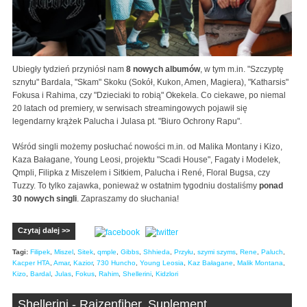
Ubiegły tydzień przyniósł nam
8 nowych albumów
, w tym m.in. "Szczyptę
sznytu" Bardala, "Skam" Skoku (Sokół, Kukon, Amen, Magiera), "Katharsis"
Fokusa i Rahima, czy "Dzieciaki to robią" Okekela. Co ciekawe, po niemal
20 latach od premiery, w serwisach streamingowych pojawił się
legendarny krążek Palucha i Julasa pt. "Biuro Ochrony Rapu".
Wśród singli możemy posłuchać nowości m.in. od Malika Montany i Kizo,
Kaza Bałagane, Young Leosi, projektu "Scadi House", Fagaty i Modelek,
Qmpli, Filipka z Miszelem i Sitkiem, Palucha i René, Floral Bugsa, czy
Tuzzy. To tylko zajawka, ponieważ w ostatnim tygodniu dostaliśmy
ponad
30 nowych singli
. Zapraszamy do słuchania!
Czytaj dalej >>
Tagi:
Filipek
,
Miszel
,
Sitek
,
qmple
,
Gibbs
,
Shhieda
,
Przyłu
,
szymi szyms
,
Rene
,
Paluch
,
Kacper HTA
,
Amar
,
Kazior
,
730 Huncho
,
Young Leosia
,
Kaz Bałagane
,
Malik Montana
,
Kizo
,
Bardal
,
Julas
,
Fokus
,
Rahim
,
Shellerini
,
Kidzlori
Shellerini - Rajzenfiber. Suplement