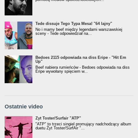
Tede dissuje Tego Typa Mesa! "64 lajny"
No i mamy beef między legendami warszawskiej
sceny - Tede odpowiedział na...
Bedoes 2115 odpowiada na diss Eripe - "Hit Em
Up"
Beef nabiera rumieńców - Bedoes odpowiada na diss
Eripe wywołany spięciem w...
Ostatnie video
Żyt Toster/SurfAir - ATP VIDEO
Żyt Toster/Surfair "ATP"
"ATP" to trzeci singiel promujący nadchodzący album
duetu Żyt Toster/SurfAir "...