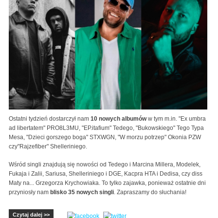
Ostatni tydzień dostarczył nam
10 nowych albumów
w tym m.in. "Ex umbra
ad libertatem" PRO8L3MU, "EP.itafium" Tedego, "Bukowskiego" Tego Typa
Mesa, "Dzieci gorszego boga" STXWGN, "W morzu potrzep" Okonia PZW
czy"Rajzefiber" Shelleriniego.
Wśród singli znajdują się nowości od Tedego i Marcina Millera, Modelek,
Fukaja i Zalii, Sariusa, Shelleriniego i DGE, Kacpra HTA i Dedisa, czy diss
Maty na... Grzegorza Krychowiaka. To tylko zajawka, ponieważ ostatnie dni
przyniosły nam
blisko 35 nowych singli
. Zapraszamy do słuchania!
Czytaj dalej >>