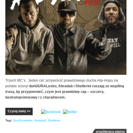
Trzech MC’s. Jeden cel: przywrócić prawdziwego ducha Hip-Hopu na
polskie sceny!
donGURALesko, Abradab i Shellerini ruszają ze wspólną
trasą, by przypomnieć, czym jest prawdziwy rap – szczery,
bezkompromisowy i z charakterem.
Czytaj dalej >>
Tagi:
DonGuralesko
,
Abradab
,
Shellerini
współpraca płatna