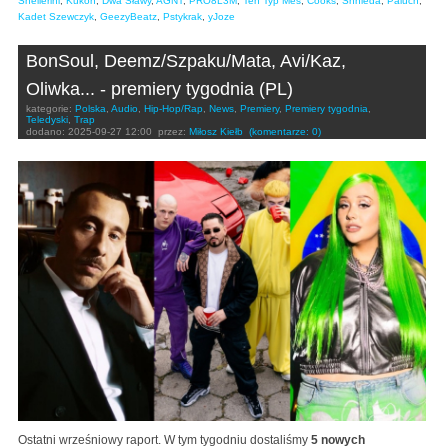
Shellerini
,
Kukon
,
Dwa Sławy
,
AGNT
,
PRO8L3M
,
Ten Typ Mes
,
Cooks
,
Shhieda
,
Paluch
,
Kadet Szewczyk
,
GeezyBeatz
,
Pstykrak
,
yJoze
BonSoul, Deemz/Szpaku/Mata, Avi/Kaz,
Oliwka... - premiery tygodnia (PL)
kategorie:
Polska
,
Audio
,
Hip-Hop/Rap
,
News
,
Premiery
,
Premiery tygodnia
,
Teledyski
,
Trap
dodano:
2025-09-27 12:00
przez:
Miłosz Kiełb
(komentarze: 0)
Ostatni wrześniowy raport. W tym tygodniu dostaliśmy
5 nowych