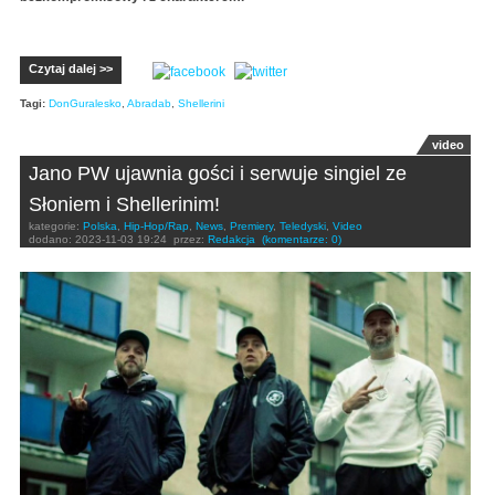
Czytaj dalej >>
Tagi:
DonGuralesko
,
Abradab
,
Shellerini
video
Jano PW ujawnia gości i serwuje singiel ze
Słoniem i Shellerinim!
kategorie:
Polska
,
Hip-Hop/Rap
,
News
,
Premiery
,
Teledyski
,
Video
dodano:
2023-11-03 19:24
przez:
Redakcja
(komentarze: 0)