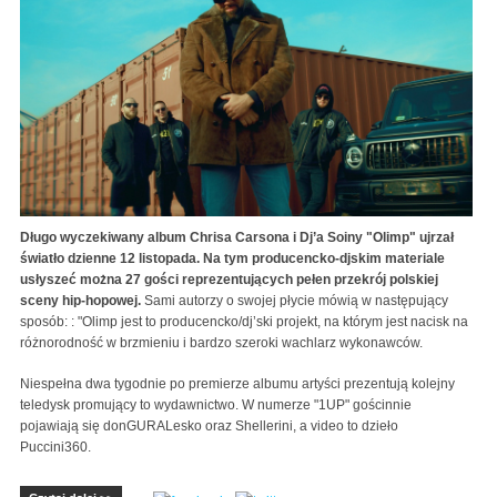
Długo wyczekiwany album Chrisa Carsona i Dj’a Soiny "Olimp" ujrzał
światło dzienne 12 listopada. Na tym producencko-djskim materiale
usłyszeć można 27 gości reprezentujących pełen przekrój polskiej
sceny hip-hopowej.
Sami autorzy o swojej płycie mówią w następujący
sposób: : "Olimp jest to producencko/dj’ski projekt, na którym jest nacisk na
różnorodność w brzmieniu i bardzo szeroki wachlarz wykonawców.
Niespełna dwa tygodnie po premierze albumu artyści prezentują kolejny
teledysk promujący to wydawnictwo. W numerze "1UP" gościnnie
pojawiają się donGURALesko oraz Shellerini, a video to dzieło
Puccini360.