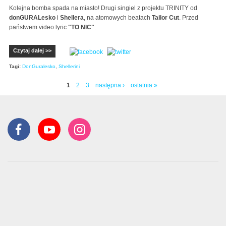
Kolejna bomba spada na miasto! Drugi singiel z projektu TRINITY od
donGURALesko
i
Shellera
, na atomowych beatach
Tailor Cut
. Przed
państwem video lyric
"TO NIC"
.
Czytaj dalej >>
Tagi:
DonGuralesko
,
Shellerini
1
2
3
następna ›
ostatnia »
Strony