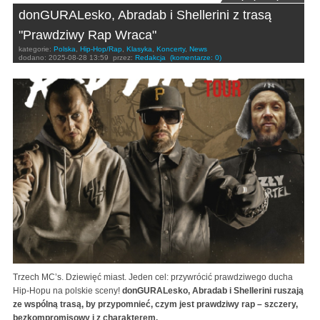
donGURALesko, Abradab i Shellerini z trasą
"Prawdziwy Rap Wraca"
kategorie:
Polska
,
Hip-Hop/Rap
,
Klasyka
,
Koncerty
,
News
dodano:
2025-08-28 13:59
przez:
Redakcja
(komentarze: 0)
Trzech MC’s. Dziewięć miast. Jeden cel: przywrócić prawdziwego ducha
Hip-Hopu na polskie sceny!
donGURALesko, Abradab i Shellerini ruszają
ze wspólną trasą, by przypomnieć, czym jest prawdziwy rap – szczery,
bezkompromisowy i z charakterem.