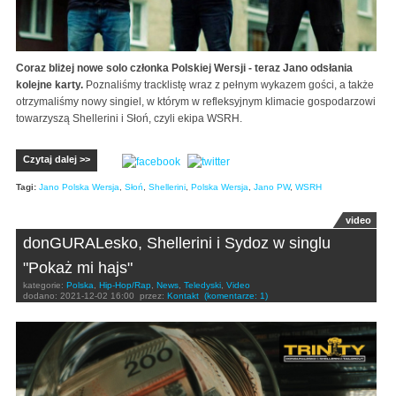
Coraz bliżej nowe solo członka Polskiej Wersji - teraz Jano odsłania
kolejne karty.
Poznaliśmy tracklistę wraz z pełnym wykazem gości, a także
otrzymaliśmy nowy singiel, w którym w refleksyjnym klimacie gospodarzowi
towarzyszą Shellerini i Słoń, czyli ekipa WSRH.
Czytaj dalej >>
Tagi:
Jano Polska Wersja
,
Słoń
,
Shellerini
,
Polska Wersja
,
Jano PW
,
WSRH
video
donGURALesko, Shellerini i Sydoz w singlu
"Pokaż mi hajs"
kategorie:
Polska
,
Hip-Hop/Rap
,
News
,
Teledyski
,
Video
dodano:
2021-12-02 16:00
przez:
Kontakt
(komentarze: 1)