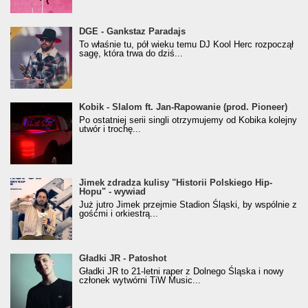
donGURALesko z nagrodą za
DGE - Gankstaz Paradajs
Klasyczny/Trueschoolowy Album Roku
To właśnie tu, pół wieku temu DJ Kool Herc rozpoczął
(Popkillery 2023)
sagę, która trwa do dziś...
Kobik - Slalom ft. Jan-Rapowanie (prod. Pioneer)
Kobik - Slalom ft. Jan-Rapowanie (prod. Pioneer)
[Official Music Visualiser]
Po ostatniej serii singli otrzymujemy od Kobika kolejny
utwór i trochę...
Jimek zdradza kulisy "Historii Polskiego Hip-
Jimek zdradza kulisy "Historii Polskiego Hip-
Hopu" - wywiad
Hopu" - wywiad
Już jutro Jimek przejmie Stadion Śląski, by wspólnie z
gośćmi i orkiestrą...
Gładki JR - Patoshot
Gładki JR - Patoshot
Gładki JR to 21-letni raper z Dolnego Śląska i nowy
członek wytwórni TiW Music...