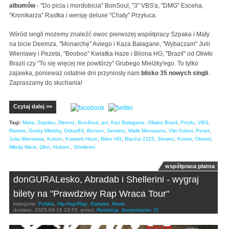
albumów
- "Do picia i mordobicia" BonSoul, "3" VBS'a, "DMG" Esceha,
"Kronikarza" Rastka i wersję deluxe "Chaty" Przyłuca.
Wśród singli możemy znaleźć owoc pierwszej współpracy Szpaka i Maty
na bicie Deemza, "Monarchę" Aviego i Kaza Bałagane, "Wybaczam" Julii
Wieniawy i Pezeta, "Booboo" Kwiatka Haze i Bilona HG, "Brazil" od Oliwki
Brazil czy "To się więcej nie powtórzy" Grubego Mielzky'ego. To tylko
zajawka, ponieważ ostatnie dni przyniosły nam
blisko 35 nowych singli
.
Zapraszamy do słuchania!
Czytaj dalej >>
Tagi:
Mata
,
Szpaku
,
Deemz
,
BonSoul
,
avi
,
Kaz Bałagane
,
Oliwka Brazil
,
Przyłu
,
VBS
,
Rastek
,
Gruby Mielzky
,
Oskar83
,
Berson
,
Sentino
,
Malik Monatana
,
Viki Gabor
,
Pezet
,
Julia Wieniawa
,
Kukon
,
Kwiatek Haze
,
Bilon HG
,
Blacha 2115
,
Slowez
,
Kosior
,
Okekel
,
Młody West
,
Diho
,
Hubert.
,
Shellerini
współpraca płatna
donGURALesko, Abradab i Shellerini - wygraj
bilety na "Prawdziwy Rap Wraca Tour"
kategorie:
Polska
,
Hip-Hop/Rap
,
Klasyka
,
News
dodano:
2025-09-16 23:55
przez:
Redakcja
(komentarze: 0)