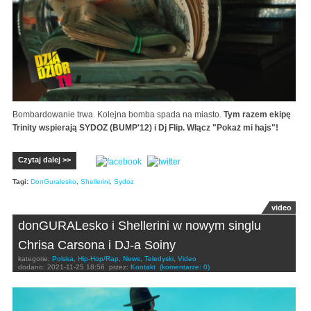
Bombardowanie trwa. Kolejna bomba spada na miasto.
Tym razem ekipę
Trinity wspierają SYDOZ (BUMP'12) i Dj Flip. Włącz "Pokaż mi hajs"!
Czytaj dalej >>
Tagi:
DonGuralesko
,
Shellerini
,
Sydoz
video
donGURALesko i Shellerini w nowym singlu
Chrisa Carsona i DJ-a Soiny
kategorie:
Polska
,
Hip-Hop/Rap
,
News
,
Teledyski
,
Video
dodano:
2021-11-25 18:56
przez:
Kontakt
(komentarze: 0)