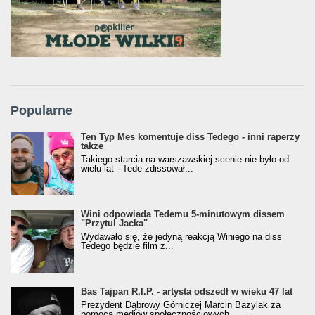
Popularne
Ten Typ Mes komentuje diss Tedego - inni raperzy
także
Takiego starcia na warszawskiej scenie nie było od
wielu lat - Tede zdissował...
Wini odpowiada Tedemu 5-minutowym dissem
"Przytul Jacka"
Wydawało się, że jedyną reakcją Winiego na diss
Tedego będzie film z...
Bas Tajpan R.I.P. - artysta odszedł w wieku 47 lat
Prezydent Dąbrowy Górniczej Marcin Bazylak za
pomocą mediów społecznościowych...