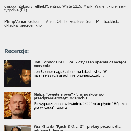
gmxxx
: Żabson/Hellfield/Sentino, White 2115, Malik, Wane... - premiery
tygodnia (PL)
PhilipVence
: Golden - "Music Of The Restless Sun EP" - tracklista,
okładka, preorder, klip
Recenzje:
Jon Connor i KLC "24" - czyli rap spełnia dziecięce
marzenia
Jon Connor nagrał album na bitach KLC. W
najśmielszych snach nie przypuszczał,...
Małpa "Święte słowa" - 5 wniosków po
przedpremierowym odsłuchu
Po wypuszczonej w kwietniu 2022 roku płycie "Bóg nie
gra w kości" raper z...
Wiz Khalifa "Kush & O.J. 2" - piękny prezent dla
oddanych fanów