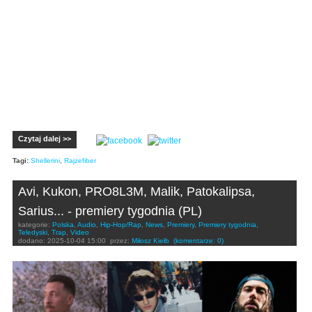
Czytaj dalej >>
Tagi:
Shellerini
,
Rajzefiber
Avi, Kukon, PRO8L3M, Malik, Patokalipsa,
Sarius... - premiery tygodnia (PL)
kategorie:
Polska
,
Audio
,
Hip-Hop/Rap
,
News
,
Premiery
,
Premiery tygodnia
,
Teledyski
,
Trap
,
Video
dodano:
2025-10-04 15:00
przez:
Miłosz Kiełb
(komentarze: 0)