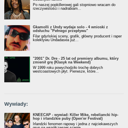
Po naszej popkillerowej gali stopniowo wracam do
rzeczywistości i nadrabiam...
Gkamolli z Undy wydaje solo - 4 wnioski z
odsłuchu "Pełnego przepływu"
Filar gdyńskiej sceny, grafik, główny producent i raper
kolektywu Undadasea już...
"2001" Dr. Dre - 25 lat od premiery albumu, który
zmienił grę (Klasyk na Weekend)
W 1999 roku powychodziło trochę dobrych
westcoastowych płyt. Pierwsze, które...
Wywiady:
KNEECAP - wywiad: Killer Mike, rebeliancki hip-
hop i irlandzkie puby (Open'er Festival)
Irlandzki fenomen rapowy i jedna z najciekawszych
grup na współczesnej scenie....