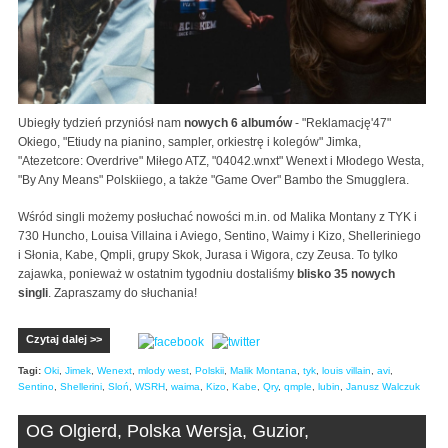
Ubiegły tydzień przyniósł nam
nowych 6 albumów
- "Reklamację'47"
Okiego, "Etiudy na pianino, sampler, orkiestrę i kolegów" Jimka,
"Atezetcore: Overdrive" Miłego ATZ, "04042.wnxt" Wenext i Młodego Westa,
"By Any Means" Polskiiego, a także "Game Over" Bambo the Smugglera.
Wśród singli możemy posłuchać nowości m.in. od Malika Montany z TYK i
730 Huncho, Louisa Villaina i Aviego, Sentino, Waimy i Kizo, Shelleriniego
i Słonia, Kabe, Qmpli, grupy Skok, Jurasa i Wigora, czy Zeusa. To tylko
zajawka, ponieważ w ostatnim tygodniu dostaliśmy
blisko 35 nowych
singli
. Zapraszamy do słuchania!
Czytaj dalej >>
Tagi:
Oki
,
Jimek
,
Wenext
,
mlody west
,
Polskii
,
Malik Montana
,
tyk
,
louis villain
,
avi
,
Sentino
,
Shellerini
,
Sloń
,
WSRH
,
waima
,
Kizo
,
Kabe
,
Qry
,
qmple
,
lubin
,
Janusz Walczuk
OG Olgierd, Polska Wersja, Guzior,