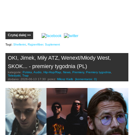
Czytaj dalej >>
Tagi:
Shellerini
,
Rajzenfiber. Suplement
OKI, Jimek, Miły ATZ, Wenext/Młody West,
SKOK... - premiery tygodnia (PL)
kategorie:
Polska
,
Audio
,
Hip-Hop/Rap
,
News
,
Premiery
,
Premiery tygodnia
,
Teledyski
,
Trap
dodano:
2026-06-13 17:30
przez:
Miłosz Kiełb
(komentarze: 0)