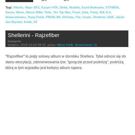
Tagi:
Alberto
,
Major SPZ
,
Kacper HTA
,
Dedis
,
Modelki
,
Kamil Bednarek
,
STXWGN
,
Sarius
,
Wane
,
Marcin Miller
,
Tede
,
Ten Typ Mes
,
Frosti
,
Zalia
,
Fukaj
,
W.E.N.A
,
Nowaczkiewicz
,
Nowy Polak
,
PRO8L3M
,
Shhieda
,
Pat
,
Cooks
,
Shellerini
,
DGE
,
Jakub
Jan Bryndal
,
Kobik
,
Oli
Shellerini - Rajzefiber
kategorie:
dodano:
2025-10-24 09:33
przez:
Miłosz Kiełb
(komentarze: 0)
"Rajzefiber" to piąty solowy album w dorobku Shellera. Tytuł odnosi się do
stanu ekscytacji, zdenerwowania tzw. "gorączki przed podróżą", podróżą
którą w tym wypadku jest kolejny album rapera.