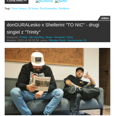
Czytaj dalej >>
Tagi:
Chris Carson
,
Dj Soina
,
DonGuralesko
,
Shellerini
video
donGURALesko x Shellerini "TO NIC" - drugi
singiel z "Trinity"
kategorie:
Polska
,
Hip-Hop/Rap
,
News
,
Teledyski
,
Video
dodano:
2021-11-18 20:54
przez:
Wiesław Kłoda
(komentarze: 0)