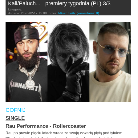
Kali/Paluch... - premiery tygodnia (PL) 3/3
kategorie:
dodano:
2026-02-17 15:00
przez:
Miłosz Kiełb
(komentarze: 0)
COFNIJ
SINGLE
Rau Performance - Rollercoaster
Rau po prawie pięciu latach wraca ze swoją czwartą płytą pod tytułem