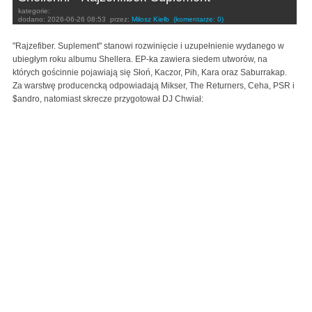
kategorie:
dodano:
2026-06-26 08:53
przez:
Miłosz Kiełb
(komentarze: 0)
"Rajzefiber. Suplement" stanowi rozwinięcie i uzupełnienie wydanego w
ubiegłym roku albumu Shellera. EP-ka zawiera siedem utworów, na
których gościnnie pojawiają się Słoń, Kaczor, Pih, Kara oraz Saburrakap.
Za warstwę producencką odpowiadają Mikser, The Returners, Ceha, PSR i
$andro, natomiast skrecze przygotował DJ Chwiał: