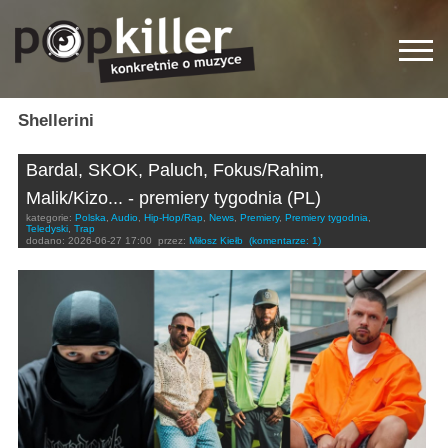
Shellerini
Bardal, SKOK, Paluch, Fokus/Rahim,
Malik/Kizo... - premiery tygodnia (PL)
kategorie:
Polska
,
Audio
,
Hip-Hop/Rap
,
News
,
Premiery
,
Premiery tygodnia
,
Teledyski
,
Trap
dodano:
2026-06-27 17:00
przez:
Miłosz Kiełb
(komentarze: 1)