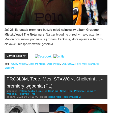
Już
28. listopada premierę będzie mieć najnowszy album Grubego
Mielzky'ego i The Returners
. Na trzy tygodnie przed tym wydarzeniem,
Mielon postanowił podzielić się z nami tracklistą, która opiewa w bardzo
ciekawe i niespodziewane gościnki.
Czytaj dalej >>
Tagi:
Gruby Mielzky
,
Malik Montana
,
Otsochodzi
,
Dwa Sławy
,
Pers
,
vkie
,
Margaret
,
Shellerini
PRO8L3M, Tede, Mes, STXWGN, Shellerini ... -
premiery tygodnia (PL)
kategorie:
Polska
,
Audio
,
Funk
,
Hip-Hop/Rap
,
News
,
Pop
,
Premiery
,
Premiery
tygodnia
,
Teledyski
,
Trap
dodano:
2025-10-24 19:00
przez:
Miłosz Kiełb
(komentarze: 2)