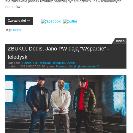
nie zabraknie jednak również bardziej dynamicznych i newschoolowych
numerów!
Czytaj dalej >>
Tagi:
Dedis
video
ZBUKU, Dedis, Jano PW dają "Wsparcie" -
teledysk
kategorie:
Polska
,
Hip-Hop/Rap
,
Teledyski
,
Video
dodano:
2021-05-07 20:30
przez:
Mateusz Natali
(komentarze: 0)