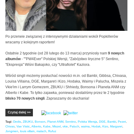
Po przerwie związanej z intensywnymi działaniami wokół Popkillerów
wracamy z kolejnym raportem!
Ostatnie 2 tygodnie (od 28 lutego do 13 marca) przyniosły nam
9 nowych
albumów
- ""PW4Ever" Polskiej Wersji, "Zabójstwo liryczne 5" Sentino,
"Ekspresja" Wiśni Bakajoko, czy "Ultrafiolet" Kaziora.
Wśród singli możemy posłuchać nowości m.in. od Bambi, Gibbsa, Chivasa,
Louisa Villaina, DGE, Margaret i Kizo, Hodaka, Waimy i Palucha, Miszela z
Vkie'im i Larrym Gomezem, ZBUKU i Shhiedy, Bonsona i Planeta ANM czy
Alberto i Kabe. To tylko zajawka, ponieważ dostaliśmy przez te 2 tygodnie
blisko 70 nowych singli
. Zapraszamy do słuchania!
Czytaj dalej >>
Tagi:
Dedis
,
ZBUKU
,
Bonson
,
Planet ANM
,
Sentino
,
Polska Wersja
,
DGE
,
Bambi
,
Pezet
,
Chivas
,
Vae Vistic
,
Alberto
,
Kabe
,
Miszel
,
vkie
,
Paluch
,
waima
,
Hodak
,
Kizo
,
Margaret
,
Jongmen
,
louis villain
,
malach
,
Rufuz