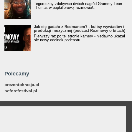
Tegoroczny zdobywca dwóch nagród Grammy Leon
Thomas w popkillerowej rozmowie!...
Jak się gadało z Redmanem? - kulisy wywiadów i
produkcji muzycznej (podcast Rozmowy o bitach)
Pierwszy raz po tej stronie kamery - niedawno ukazał
się nowy odcinek podcastu...
Polecamy
prezentokracja.pl
beforefestival.pl