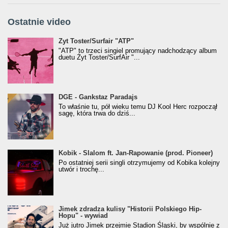
Ostatnie video
Żyt Toster/SurfAir - ATP VIDEO
Żyt Toster/Surfair "ATP"
"ATP" to trzeci singiel promujący nadchodzący album
duetu Żyt Toster/SurfAir "...
donGURALesko z nagrodą za
DGE - Gankstaz Paradajs
Klasyczny/Trueschoolowy Album Roku
To właśnie tu, pół wieku temu DJ Kool Herc rozpoczął
(Popkillery 2023)
sagę, która trwa do dziś...
Kobik - Slalom ft. Jan-Rapowanie (prod. Pioneer)
Kobik - Slalom ft. Jan-Rapowanie (prod. Pioneer)
[Official Music Visualiser]
Po ostatniej serii singli otrzymujemy od Kobika kolejny
utwór i trochę...
Jimek zdradza kulisy "Historii Polskiego Hip-
Jimek zdradza kulisy "Historii Polskiego Hip-
Hopu" - wywiad
Hopu" - wywiad
Już jutro Jimek przejmie Stadion Śląski, by wspólnie z