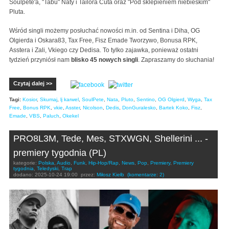
Soulpete'a, "Tabu" Naty i Tailora Cuta oraz "Pod sklepieniem niebieskim"
Pluta.
Wśród singli możemy posłuchać nowości m.in. od Sentina i Diha, OG
Olgierda i Oskara83, Tax Free, Fisz Emade Tworzywo, Bonusa RPK,
Asstera i Zali, Vkiego czy Dedisa. To tylko zajawka, ponieważ ostatni
tydzień przyniósł nam
blisko 45 nowych singli
. Zapraszamy do słuchania!
Czytaj dalej >>
Tagi:
Kosior
,
Skumaj
,
lj karwel
,
SoulPete
,
Nata
,
Pluto
,
Sentino
,
OG Olgierd
,
Wyga
,
Tax
Free
,
Bonus RPK
,
vkie
,
Asster
,
Nicolson
,
Dedis
,
DonGuralesko
,
Bartek Koko
,
Fisz
,
Emade
,
VBS
,
Paluch
,
Okekel
PRO8L3M, Tede, Mes, STXWGN, Shellerini ... -
premiery tygodnia (PL)
kategorie:
Polska
,
Audio
,
Funk
,
Hip-Hop/Rap
,
News
,
Pop
,
Premiery
,
Premiery
tygodnia
,
Teledyski
,
Trap
dodano:
2025-10-24 19:00
przez:
Miłosz Kiełb
(komentarze: 2)