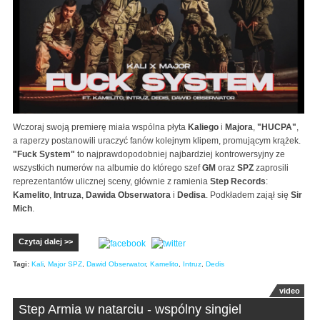
Wczoraj swoją premierę miała wspólna płyta
Kaliego
i
Majora
,
"HUCPA"
,
a raperzy postanowili uraczyć fanów kolejnym klipem, promującym krążek.
"Fuck System"
to najprawdopodobniej najbardziej kontrowersyjny ze
wszystkich numerów na albumie do którego szef
GM
oraz
SPZ
zaprosili
reprezentantów ulicznej sceny, głównie z ramienia
Step Records
:
Kamelito
,
Intruza
,
Dawida
Obserwatora
i
Dedisa
. Podkładem zajął się
Sir
Mich
.
Czytaj dalej >>
Tagi:
Kali
,
Major SPZ
,
Dawid Obserwator
,
Kamelito
,
Intruz
,
Dedis
video
Step Armia w natarciu - wspólny singiel