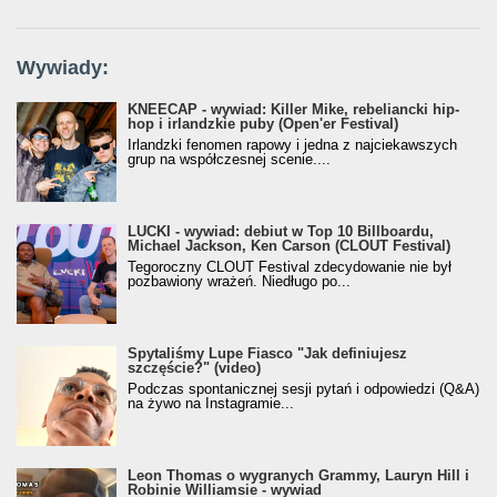
Wywiady:
KNEECAP - wywiad: Killer Mike, rebeliancki hip-
hop i irlandzkie puby (Open'er Festival)
Irlandzki fenomen rapowy i jedna z najciekawszych
grup na współczesnej scenie....
LUCKI - wywiad: debiut w Top 10 Billboardu,
Michael Jackson, Ken Carson (CLOUT Festival)
Tegoroczny CLOUT Festival zdecydowanie nie był
pozbawiony wrażeń. Niedługo po...
Spytaliśmy Lupe Fiasco "Jak definiujesz
szczęście?" (video)
Podczas spontanicznej sesji pytań i odpowiedzi (Q&A)
na żywo na Instagramie...
Leon Thomas o wygranych Grammy, Lauryn Hill i
Robinie Williamsie - wywiad