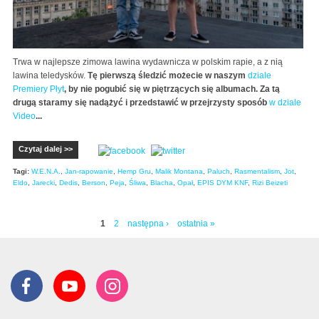
Trwa w najlepsze zimowa lawina wydawnicza w polskim rapie, a z nią
lawina teledysków.
Tę pierwszą śledzić możecie w naszym
dziale
Premiery Płyt
, by nie pogubić się w piętrzących się albumach. Za tą
drugą staramy się nadążyć i przedstawić w przejrzysty sposób
w dziale
Video
...
Czytaj dalej >>
Tagi:
W.E.N.A.
,
Jan-rapowanie
,
Hemp Gru
,
Malik Montana
,
Paluch
,
Rasmentalism
,
Jot
,
Eldo
,
Jarecki
,
Dedis
,
Berson
,
Peja
,
Śliwa
,
Blacha
,
Opał
,
EPIS DYM KNF
,
Rizi Beizeti
1
2
następna ›
ostatnia »
Strony