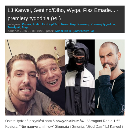
LJ Karwel, Sentino/Diho, Wyga, Fisz Emade... -
premiery tygodnia (PL)
kategorie:
Polska
,
Audio
,
Hip-Hop/Rap
,
News
,
Pop
,
Premiery
,
Premiery tygodnia
,
Teledyski
,
Trap
dodano:
2026-02-09 16:00
przez:
Miłosz Kiełb
(komentarze: 4)
Ostatni tydzień przyniósł nam
5 nowych albumów
- "Arrogant Radio 1.5"
Kosiora, "Nie nagrywam hitów" Skumaja i Gmenia, ".God Dam" LJ Karwel i