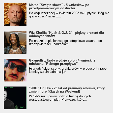
Małpa "Święte słowa" - 5 wniosków po
przedpremierowym odsłuchu
Po wypuszczonej w kwietniu 2022 roku płycie "Bóg nie
gra w kości" raper z...
Wiz Khalifa "Kush & O.J. 2" - piękny prezent dla
oddanych fanów
Po naszej popkillerowej gali stopniowo wracam do
rzeczywistości i nadrabiam...
Gkamolli z Undy wydaje solo - 4 wnioski z
odsłuchu "Pełnego przepływu"
Filar gdyńskiej sceny, grafik, główny producent i raper
kolektywu Undadasea już...
"2001" Dr. Dre - 25 lat od premiery albumu, który
zmienił grę (Klasyk na Weekend)
W 1999 roku powychodziło trochę dobrych
westcoastowych płyt. Pierwsze, które...