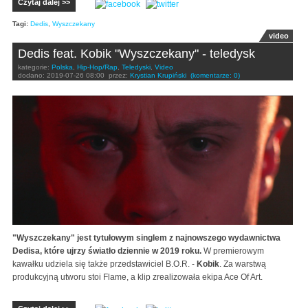
Czytaj dalej >>
Tagi:
Dedis
,
Wyszczekany
video
Dedis feat. Kobik "Wyszczekany" - teledysk
kategorie:
Polska
,
Hip-Hop/Rap
,
Teledyski
,
Video
dodano:
2019-07-26 08:00
przez:
Krystian Krupiński
(komentarze: 0)
"Wyszczekany" jest tytułowym singlem z najnowszego wydawnictwa
Dedisa, które ujrzy światło dziennie w 2019 roku.
W premierowym
kawałku udziela się także przedstawiciel B.O.R. -
Kobik
. Za warstwą
produkcyjną utworu stoi Flame, a klip zrealizowała ekipa Ace Of Art.