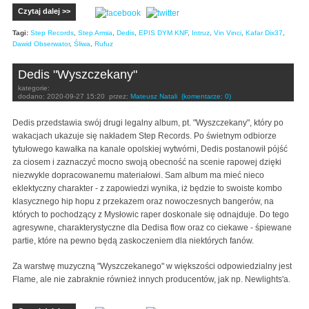
Czytaj dalej >>
Tagi:
Step Records
,
Step Armia
,
Dedis
,
EPIS DYM KNF
,
Intruz
,
Vin Vinci
,
Kafar Dix37
,
Dawid Obserwator
,
Śliwa
,
Rufuz
Dedis "Wyszczekany"
kategorie:
dodano:
2020-09-27 15:20
przez:
Mateusz Natali
(komentarze: 0)
Dedis przedstawia swój drugi legalny album, pt. "Wyszczekany", który po
wakacjach ukazuje się nakładem Step Records. Po świetnym odbiorze
tytułowego kawałka na kanale opolskiej wytwórni, Dedis postanowił pójść
za ciosem i zaznaczyć mocno swoją obecność na scenie rapowej dzięki
niezwykle dopracowanemu materiałowi. Sam album ma mieć nieco
eklektyczny charakter - z zapowiedzi wynika, iż będzie to swoiste kombo
klasycznego hip hopu z przekazem oraz nowoczesnych bangerów, na
których to pochodzący z Mysłowic raper doskonale się odnajduje. Do tego
agresywne, charakterystyczne dla Dedisa flow oraz co ciekawe - śpiewane
partie, które na pewno będą zaskoczeniem dla niektórych fanów.
Za warstwę muzyczną "Wyszczekanego" w większości odpowiedzialny jest
Flame, ale nie zabraknie również innych producentów, jak np. Newlights'a.