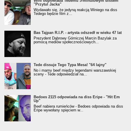
Wini odpowiada Tedemu 5-minutowym dissem
"Przytul Jacka"
Wydawało się, że jedyną reakcją Winiego na diss
Tedego będzie film z...
Bas Tajpan R.I.P. - artysta odszedł w wieku 47 lat
Prezydent Dąbrowy Górniczej Marcin Bazylak za
pomocą mediów społecznościowych...
Tede dissuje Tego Typa Mesa! "64 lajny"
No i mamy beef między legendami warszawskiej
sceny - Tede odpowiedział na...
Bedoes 2115 odpowiada na diss Eripe - "Hit Em
Up"
Beef nabiera rumieńców - Bedoes odpowiada na diss
Eripe wywołany spięciem w...