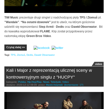
TiW Music
prezentuje drugi singiel z nadchodzącej płyty
TPS / Ziomuś
pt.
"Wandale"
.
“Na ostatni dzwonek”
jest to utwór, na którym gościnnie
udzielili się reprezentanci
Step Armii
-
Dedis
oraz
Dawid Obserwator
. Bit
do kawałka wyprodukował
FLAME
. Klip został przygotowany przez
radomską ekipę
Green Bros Video
.
Czytaj dalej >>
Tagi:
TPS
,
Ziomuś
,
Dedis
,
Dawid Obserwator
video
Kali i Major z reprezentacją ulicznej sceny w
kontrowersyjnym singlu z "HUCPY"
kategorie:
Polska
,
Hip-Hop/Rap
,
News
,
Teledyski
,
Video
dodano:
2020-12-12 09:00
przez:
Marek Adamski
(komentarze: 17)