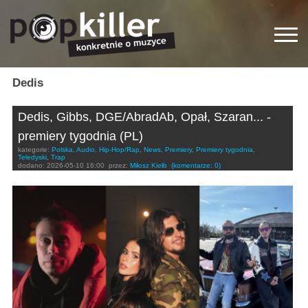
Dedis
Dedis, Gibbs, DGE/AbradAb, Opał, Szaran... -
premiery tygodnia (PL)
kategorie:
Polska
,
Audio
,
Hip-Hop/Rap
,
News
,
Premiery
,
Premiery tygodnia
,
Teledyski
,
Trap
dodano:
2026-05-10 16:00
przez:
Miłosz Kiełb
(komentarze: 0)