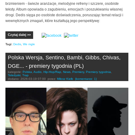
brzmieniem - świeże aranżacje, melodyjne refreny i szczere, osobiste
teksty. Album opowiada o zagubieniu, emocjach i poszukiwaniu własnej
drogi. Dedis sięga po osobiste doświadczenia, poruszając temat relacji i
wewnętrznych zmagań, które kształtują jego perspektywę:
Czytaj dalej >>
Tagi:
Dedis
,
We mgle
Polska Wersja, Sentino, Bambi, Gibbs, Chivas,
DGE... - premiery tygodnia (PL)
kategorie:
Polska
,
Audio
,
Hip-Hop/Rap
,
News
,
Premiery
,
Premiery tygodnia
,
Teledyski
,
Trap
dodano:
2026-03-19 07:00
przez:
Miłosz Kiełb
(komentarze: 1)