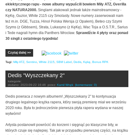
eklektycznego rapu - nowe albumy wypuścili bowiem Miły ATZ, Gverilla
czy NATURA2000.
Singlami atakowali jednak także mainstreamowcy -
KęKę, Guzior, White 2115 czy Smolasty. Nowe numery zaserwowali nam
też m.in. DGE, Tuzza, Hinol Polska Wersja (z Opałem), Beteo czy Szymi
Szyms (z Gibbsem), Strata, Lukasyno (z KęKę), Wac Toja a O.S.T.R., Sarius
i Tede nagrali hymn dla Panthers Wrocław.
Sprawdźcie 4 płyty oraz ponad
30 singli z ostatniego tygodnia!
Czytaj dalej >>
Tagi:
Miły ATZ
,
Sentino
,
White 2115
,
SBM Label
,
Dedis
,
Kękę
,
Bonus RPK
Dedis "Wyszczekany 2"
kategorie:
dodano:
2023-09-22 16:46
przez:
Kamil Wnęk
(komentarze: 0)
Dedis powraca z nowym albumem! „Wyszczekany 2” to kontynuacja
drugiego legalnego krążka rapera, który swoją premierę miał we wrześniu
2020 roku. Była to jednocześnie pierwsza płyta rapera wydana w naszej
wytwórni!
Artysta postanowił powrócić do korzeni i sięgnąć po klasyczne bity, w
których czuje się najlepiej. Tak jak w przypadku pierwszej części, na krążku