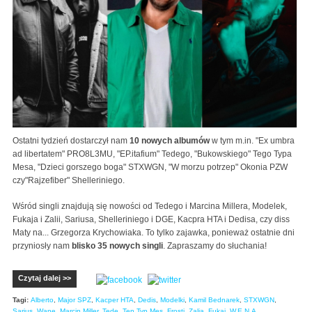
Ostatni tydzień dostarczył nam
10 nowych albumów
w tym m.in. "Ex umbra
ad libertatem" PRO8L3MU, "EP.itafium" Tedego, "Bukowskiego" Tego Typa
Mesa, "Dzieci gorszego boga" STXWGN, "W morzu potrzep" Okonia PZW
czy"Rajzefiber" Shelleriniego.
Wśród singli znajdują się nowości od Tedego i Marcina Millera, Modelek,
Fukaja i Zalii, Sariusa, Shelleriniego i DGE, Kacpra HTA i Dedisa, czy diss
Maty na... Grzegorza Krychowiaka. To tylko zajawka, ponieważ ostatnie dni
przyniosły nam
blisko 35 nowych singli
. Zapraszamy do słuchania!
Czytaj dalej >>
Tagi:
Alberto
,
Major SPZ
,
Kacper HTA
,
Dedis
,
Modelki
,
Kamil Bednarek
,
STXWGN
,
Sarius
,
Wane
,
Marcin Miller
,
Tede
,
Ten Typ Mes
,
Frosti
,
Zalia
,
Fukaj
,
W.E.N.A
,