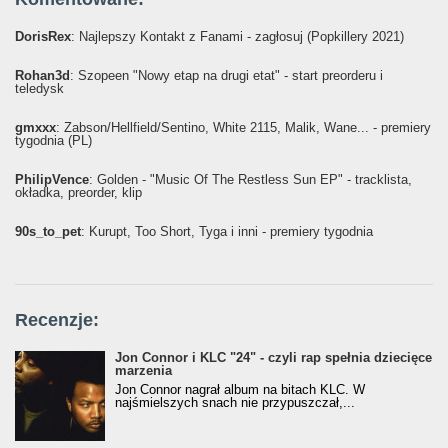
DorisRex
: Najlepszy Kontakt z Fanami - zagłosuj (Popkillery 2021)
Rohan3d
: Szopeen "Nowy etap na drugi etat" - start preorderu i
teledysk
gmxxx
: Żabson/Hellfield/Sentino, White 2115, Malik, Wane... - premiery
tygodnia (PL)
PhilipVence
: Golden - "Music Of The Restless Sun EP" - tracklista,
okładka, preorder, klip
90s_to_pet
: Kurupt, Too Short, Tyga i inni - premiery tygodnia
Recenzje:
Jon Connor i KLC "24" - czyli rap spełnia dziecięce
marzenia
Jon Connor nagrał album na bitach KLC. W
najśmielszych snach nie przypuszczał,...