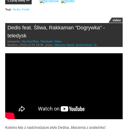
Czytaj dalej >>
Tagi:
Dedis
,
Kobik
video
Dedis feat. Śliwa, Rakkaman "Dogrywka" -
teledysk
kategorie:
Hip-Hop/Rap
,
Teledyski
,
Video
dodano:
2018-12-03 18:56
przez:
Mateusz Natali
(komentarze: 0)
Dedis - Dogrywka feat. Śliwa, Rakkaman prod. Tune
Seeker
Kolejny klip z nadchodzącej płyty Dedisa „Marzenia z podwórka”.