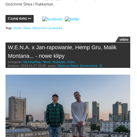
Gościnnie Śliwa i Rakkaman.
Czytaj dalej >>
Tagi:
Dedis
,
Śliwa
,
Marzenia z podwórka
video
W.E.N.A. x Jan-rapowanie, Hemp Gru, Malik
Montana... - nowe klipy
kategorie:
Hip-Hop/Rap
,
News
,
Teledyski
,
Video
dodano:
2018-11-27 20:06
przez:
Mateusz Natali
(komentarze: 3)