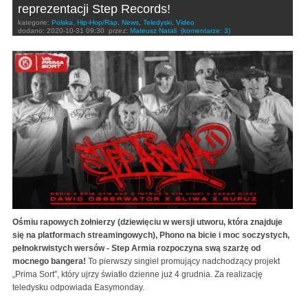
reprezentacji Step Records!
kategorie:
Polska
,
Hip-Hop/Rap
,
News
,
Teledyski
,
Video
dodano:
2020-10-31 09:30
przez:
Mateusz Natali
(komentarze: 3)
Ośmiu rapowych żołnierzy (dziewięciu w wersji utworu, która znajduje
się na platformach streamingowych), Phono na bicie i moc soczystych,
pełnokrwistych wersów - Step Armia rozpoczyna swą szarżę od
mocnego bangera!
To pierwszy singiel promujący nadchodzący projekt
„Prima Sort”, który ujrzy światło dzienne już 4 grudnia. Za realizację
teledysku odpowiada Easymonday.