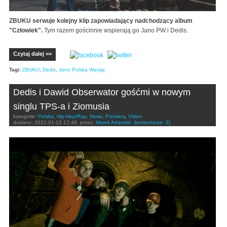
ZBUKU serwuje kolejny klip zapowiadający nadchodzący album
"Człowiek".
Tym razem gościnnie wspierają go Jano PW i Dedis.
Czytaj dalej >>
Tagi:
ZBUKU
,
Dedis
,
Jano Polska Wersja
Dedis i Dawid Obserwator gośćmi w nowym
singlu TPS-a i Ziomusia
kategorie:
Polska
,
Hip-Hop/Rap
,
News
,
Premiery
,
Video
dodano:
2021-01-13 12:49
przez:
Marek Adamski
(komentarze: 2)