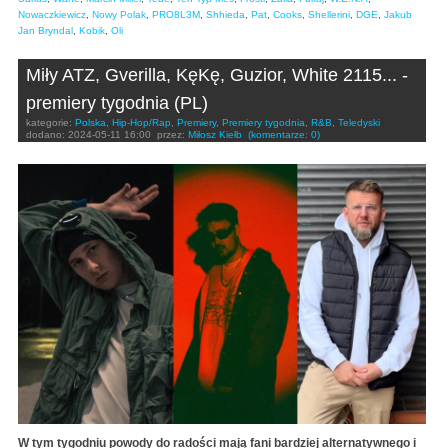
Nowaczkiewicz
,
Nowy Polak
,
PRO8L3M
,
Shhieda
,
Pat
,
Cooks
,
Shellerini
,
DGE
,
Jakub
Jan Bryndal
,
Kobik
,
Oli
Miły ATZ, Gverilla, KęKę, Guzior, White 2115... -
premiery tygodnia (PL)
kategorie:
Polska
,
Hip-Hop/Rap
,
Premiery
,
Premiery tygodnia
,
R&B
,
Teledyski
dodano:
2024-05-11 16:00
przez:
Miłosz Kiełb
(komentarze: 0)
W tym tygodniu powody do radości mają fani bardziej alternatywnego i