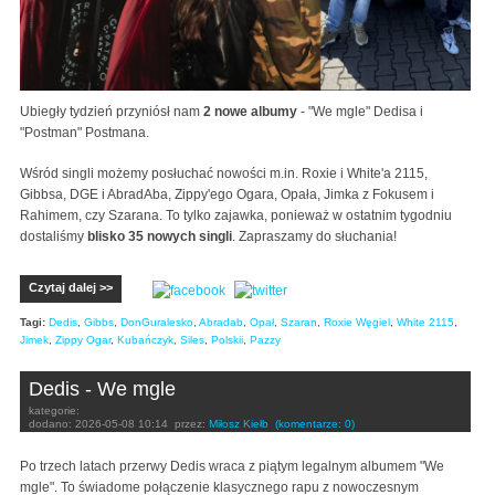
Ubiegły tydzień przyniósł nam
2 nowe albumy
- "We mgle" Dedisa i
"Postman" Postmana.
Wśród singli możemy posłuchać nowości m.in. Roxie i White'a 2115,
Gibbsa, DGE i AbradAba, Zippy'ego Ogara, Opała, Jimka z Fokusem i
Rahimem, czy Szarana. To tylko zajawka, ponieważ w ostatnim tygodniu
dostaliśmy
blisko 35 nowych singli
. Zapraszamy do słuchania!
Czytaj dalej >>
Tagi:
Dedis
,
Gibbs
,
DonGuralesko
,
Abradab
,
Opał
,
Szaran
,
Roxie Węgiel
,
White 2115
,
Jimek
,
Zippy Ogar
,
Kubańczyk
,
Siles
,
Polskii
,
Pazzy
Dedis - We mgle
kategorie:
dodano:
2026-05-08 10:14
przez:
Miłosz Kiełb
(komentarze: 0)
Po trzech latach przerwy Dedis wraca z piątym legalnym albumem "We
mgle". To świadome połączenie klasycznego rapu z nowoczesnym