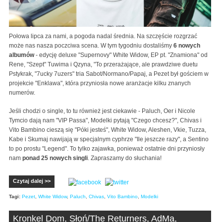
Połowa lipca za nami, a pogoda nadal średnia. Na szczęście rozgrzać
może nas nasza poczciwa scena. W tym tygodniu dostaliśmy
6 nowych
albumów
- edycję deluxe "Supernovy" White Widow, EP pt. "Znamiona" od
Rene, "Szept" Tuwima i Qzyna, "To przerażające, ale prawdziwe duetu
Pstykrak, "7ucky 7uzers" tria Sabot/Normano/Papaj, a Pezet był gościem w
projekcie "Enklawa", która przyniosła nowe aranżacje kilku znanych
numerów.
Jeśli chodzi o single, to tu również jest ciekawie - Paluch, Oer i Nicole
Tymcio dają nam "VIP Passa", Modelki pytają "Czego chcesz?", Chivas i
Vito Bambino cieszą się "Póki jesteś", White Widow, Aleshen, Vkie, Tuzza,
Kabe i Skumaj nawijają w specjalnym cyphrze "Ile jeszcze razy", a Sentino
to po prostu "Legend". To tylko zajawka, ponieważ ostatnie dni przyniosły
nam
ponad 25 nowych singli
. Zapraszamy do słuchania!
Czytaj dalej >>
Tagi:
Pezet
,
White Widow
,
Paluch
,
Chivas
,
Vito Bambino
,
Modelki
Kronkel Dom, Słoń/The Returners, AdMa,