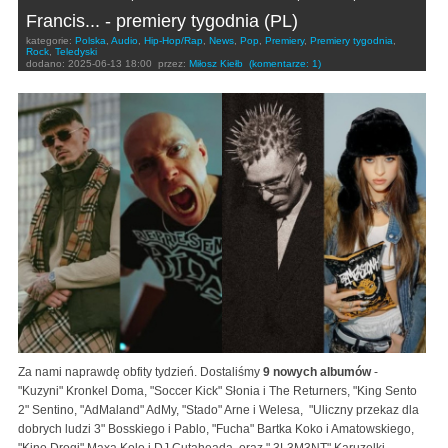
Francis... - premiery tygodnia (PL)
kategorie:
Polska
,
Audio
,
Hip-Hop/Rap
,
News
,
Pop
,
Premiery
,
Premiery tygodnia
,
Rock
,
Teledyski
dodano:
2025-06-13 18:00
przez:
Miłosz Kiełb
(komentarze: 1)
Za nami naprawdę obfity tydzień. Dostaliśmy
9 nowych albumów
-
"Kuzyni" Kronkel Doma, "Soccer Kick" Słonia i The Returners, "King Sento
2" Sentino, "AdMaland" AdMy, "Stado" Arne i Welesa, "Uliczny przekaz dla
dobrych ludzi 3" Bosskiego i Pablo, "Fucha" Bartka Koko i Amatowskiego,
"Kino Drogi" Maxa Kolo i DJ Cutaheada, oraz " 3L3M3NT" Karuzelki.