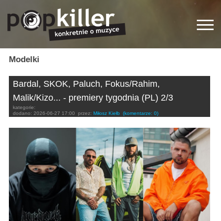
Modelki
Bardal, SKOK, Paluch, Fokus/Rahim,
Malik/Kizo... - premiery tygodnia (PL) 2/3
kategorie:
dodano:
2026-06-27 17:00
przez:
Miłosz Kiełb
(komentarze: 0)