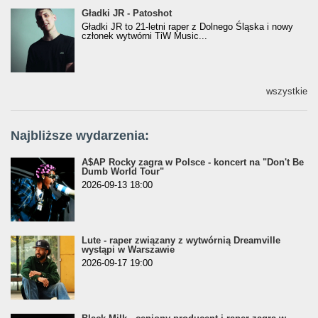
Gładki JR - Patoshot
Gładki JR - Patoshot
Gładki JR to 21-letni raper z Dolnego Śląska i nowy
członek wytwórni TiW Music...
wszystkie
Najbliższe wydarzenia:
A$AP Rocky zagra w Polsce - koncert na "Don't Be
Dumb World Tour"
2026-09-13 18:00
Lute - raper związany z wytwórnią Dreamville
wystąpi w Warszawie
2026-09-17 19:00