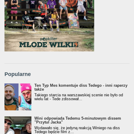
Popularne
Ten Typ Mes komentuje diss Tedego - inni raperzy
także
Takiego starcia na warszawskiej scenie nie było od
wielu lat - Tede zdissował...
Wini odpowiada Tedemu 5-minutowym dissem
"Przytul Jacka"
Wydawało się, że jedyną reakcją Winiego na diss
Tedego będzie film z...