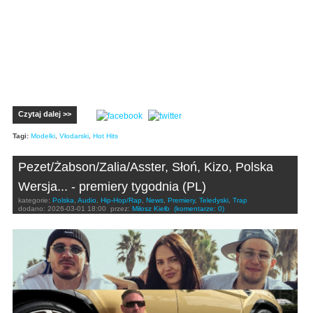
Czytaj dalej >>
Tagi:
Modelki
,
Vłodarski
,
Hot Hits
Pezet/Żabson/Zalia/Asster, Słoń, Kizo, Polska
Wersja... - premiery tygodnia (PL)
kategorie:
Polska
,
Audio
,
Hip-Hop/Rap
,
News
,
Premiery
,
Teledyski
,
Trap
dodano:
2026-03-01 18:00
przez:
Miłosz Kiełb
(komentarze: 0)