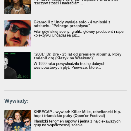
rzeczywistości i nadrabiam...
Gkamolli z Undy wydaje solo - 4 wnioski z
odsłuchu "Pełnego przepływu"
Filar gdyńskiej sceny, grafik, główny producent i raper
kolektywu Undadasea już...
"2001" Dr. Dre - 25 lat od premiery albumu, który
zmienił grę (Klasyk na Weekend)
W 1999 roku powychodziło trochę dobrych
westcoastowych płyt. Pierwsze, które...
Wywiady:
KNEECAP - wywiad: Killer Mike, rebeliancki hip-
hop i irlandzkie puby (Open'er Festival)
Irlandzki fenomen rapowy i jedna z najciekawszych
grup na współczesnej scenie....