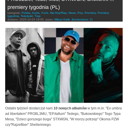
premiery tygodnia (PL)
kategorie:
Polska
,
Audio
,
Funk
,
Hip-Hop/Rap
,
News
,
Pop
,
Premiery
,
Premiery
tygodnia
,
Teledyski
,
Trap
dodano:
2025-10-24 19:00
przez:
Miłosz Kiełb
(komentarze: 2)
Ostatni tydzień dostarczył nam
10 nowych albumów
w tym m.in. "Ex umbra
ad libertatem" PRO8L3MU, "EP.itafium" Tedego, "Bukowskiego" Tego Typa
Mesa, "Dzieci gorszego boga" STXWGN, "W morzu potrzep" Okonia PZW
czy"Rajzefiber" Shelleriniego.