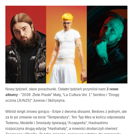
Nowy tydzień, stare porachunki. Ostatni tydzień przyniósł nam
3 nowe
albumy
- "2039: Złote Piaski" Maty, "La Cultura Vol. 1" Sentino i "Drogę
ucznia (JUN25)" Junesa i Skórysyna.
Wśród singli znowu gorąco - Eripe z dwoma dissami, Bedoes z jednym, ale
za to po zmianie na bicie "Temperatury", Ten Typ Mes w końcu odpowiada
Tedemu, Modelki i Smolasty śpiewają "A cappella", Hashashins
rozpoczyna drugą edycję "Hashahaty", a nowości dostarczyli również