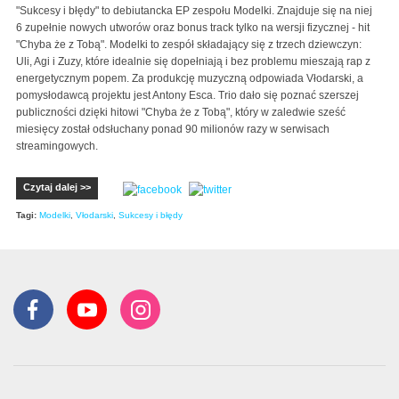
"Sukcesy i błędy" to debiutancka EP zespołu Modelki. Znajduje się na niej
6 zupełnie nowych utworów oraz bonus track tylko na wersji fizycznej - hit
"Chyba że z Tobą". Modelki to zespół składający się z trzech dziewczyn:
Uli, Agi i Zuzy, które idealnie się dopełniają i bez problemu mieszają rap z
energetycznym popem. Za produkcję muzyczną odpowiada Vłodarski, a
pomysłodawcą projektu jest Antony Esca. Trio dało się poznać szerszej
publiczności dzięki hitowi "Chyba że z Tobą", który w zaledwie sześć
miesięcy został odsłuchany ponad 90 milionów razy w serwisach
streamingowych.
Czytaj dalej >>
Tagi:
Modelki
,
Vłodarski
,
Sukcesy i błędy