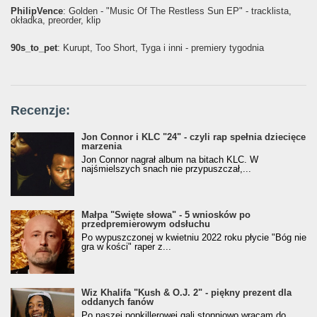
PhilipVence
: Golden - "Music Of The Restless Sun EP" - tracklista,
okładka, preorder, klip
90s_to_pet
: Kurupt, Too Short, Tyga i inni - premiery tygodnia
Recenzje:
Jon Connor i KLC "24" - czyli rap spełnia dziecięce
marzenia
Jon Connor nagrał album na bitach KLC. W
najśmielszych snach nie przypuszczał,...
Małpa "Święte słowa" - 5 wniosków po
przedpremierowym odsłuchu
Po wypuszczonej w kwietniu 2022 roku płycie "Bóg nie
gra w kości" raper z...
Wiz Khalifa "Kush & O.J. 2" - piękny prezent dla
oddanych fanów
Po naszej popkillerowej gali stopniowo wracam do