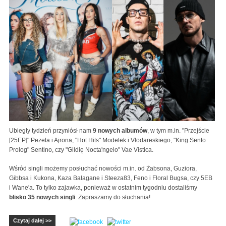
Ubiegły tydzień przyniósł nam
9 nowych albumów
, w tym m.in. "Przejście
[25EP]" Pezeta i Ajrona, "Hot Hits" Modelek i Vłodareskiego, "King Sento
Prolog" Sentino, czy "Gildię Nocta'ngelo" Vae Vistica.
Wśród singli możemy posłuchać nowości m.in. od Żabsona, Guziora,
Gibbsa i Kukona, Kaza Bałagane i Steeza83, Feno i Floral Bugsa, czy 5EB
i Wane'a. To tylko zajawka, ponieważ w ostatnim tygodniu dostaliśmy
blisko 35 nowych singli
. Zapraszamy do słuchania!
Czytaj dalej >>