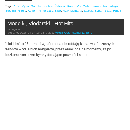
Tagi:
Pezet
,
Ajron
,
Modelki
,
Sentino
,
Żabson
,
Guzior
,
Vae Vistic
,
Slowez
,
kaz balagane
,
Steez83
,
Gibbs
,
Kukon
,
White 2115
,
Kizo
,
Malik Montana
,
Zuziula
,
Kara
,
Tuzza
,
Rufuz
Modelki, Vłodarski - Hot Hits
kategorie:
dodano:
2026-04-24 10:03
przez:
Miłosz Kiełb
(komentarze: 0)
"Hot Hits" to 15 numerów, które idealnie oddają klimat współczesnych
trendów – od letnich bangerów, przez emocjonalne momenty, aż po
bezkompromisowe hymny dodające pewności siebie: