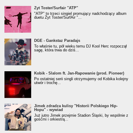
Żyt Toster/SurfAir - ATP VIDEO
Żyt Toster/Surfair "ATP"
"ATP" to trzeci singiel promujący nadchodzący album
duetu Żyt Toster/SurfAir "...
donGURALesko z nagrodą za
DGE - Gankstaz Paradajs
Klasyczny/Trueschoolowy Album Roku
To właśnie tu, pół wieku temu DJ Kool Herc rozpoczął
(Popkillery 2023)
sagę, która trwa do dziś...
Kobik - Slalom ft. Jan-Rapowanie (prod. Pioneer)
Kobik - Slalom ft. Jan-Rapowanie (prod. Pioneer)
[Official Music Visualiser]
Po ostatniej serii singli otrzymujemy od Kobika kolejny
utwór i trochę...
Jimek zdradza kulisy "Historii Polskiego Hip-
Jimek zdradza kulisy "Historii Polskiego Hip-
Hopu" - wywiad
Hopu" - wywiad
Już jutro Jimek przejmie Stadion Śląski, by wspólnie z
gośćmi i orkiestrą...