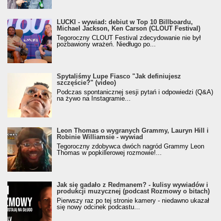
LUCKI - wywiad: debiut w Top 10 Billboardu,
Michael Jackson, Ken Carson (CLOUT Festival)
Tegoroczny CLOUT Festival zdecydowanie nie był
pozbawiony wrażeń. Niedługo po...
Spytaliśmy Lupe Fiasco "Jak definiujesz
szczęście?" (video)
Podczas spontanicznej sesji pytań i odpowiedzi (Q&A)
na żywo na Instagramie...
Leon Thomas o wygranych Grammy, Lauryn Hill i
Robinie Williamsie - wywiad
Tegoroczny zdobywca dwóch nagród Grammy Leon
Thomas w popkillerowej rozmowie!...
Jak się gadało z Redmanem? - kulisy wywiadów i
produkcji muzycznej (podcast Rozmowy o bitach)
Pierwszy raz po tej stronie kamery - niedawno ukazał
się nowy odcinek podcastu...