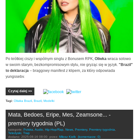
Po krótkiej ciszy i wspólnym singlu z Bonusem RPK,
Oliwka
wraca solowo
w swoim starym, bezkompromisowym stylu, nie gryząc się w język.
"Brazil"
to deklaracja
– braggowy manifest z klipem, za który odpowiada
yungssebv.
Czytaj dalej >>
Tagi:
Oliwka Brazil
,
Brazil
,
Modelki
Mata, Bedoes, Eripe, Mes, Zeamsone... -
premiery tygodnia (PL)
kategorie:
Polska
,
Audio
,
Hip-Hop/Rap
,
News
,
Premiery
,
Premiery tygodnia
,
Teledyski
,
Trap
dodano:
2025-08-16 08:00
przez:
Miłosz Kiełb
(komentarze: 0)