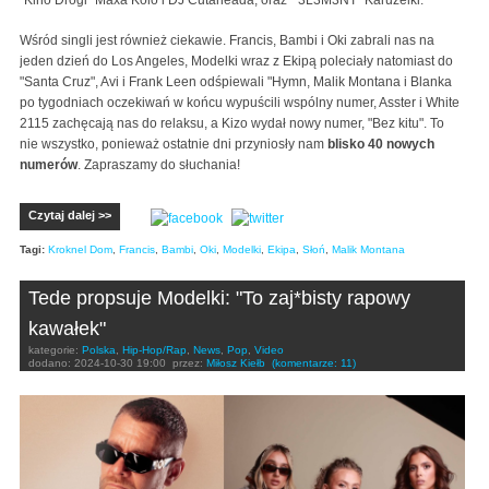
Wśród singli jest również ciekawie. Francis, Bambi i Oki zabrali nas na
jeden dzień do Los Angeles, Modelki wraz z Ekipą poleciały natomiast do
"Santa Cruz", Avi i Frank Leen odśpiewali "Hymn, Malik Montana i Blanka
po tygodniach oczekiwań w końcu wypuścili wspólny numer, Asster i White
2115 zachęcają nas do relaksu, a Kizo wydał nowy numer, "Bez kitu". To
nie wszystko, ponieważ ostatnie dni przyniosły nam
blisko 40 nowych
numerów
. Zapraszamy do słuchania!
Czytaj dalej >>
Tagi:
Kroknel Dom
,
Francis
,
Bambi
,
Oki
,
Modelki
,
Ekipa
,
Słoń
,
Malik Montana
Tede propsuje Modelki: "To zaj*bisty rapowy
kawałek"
kategorie:
Polska
,
Hip-Hop/Rap
,
News
,
Pop
,
Video
dodano:
2024-10-30 19:00
przez:
Miłosz Kiełb
(komentarze: 11)