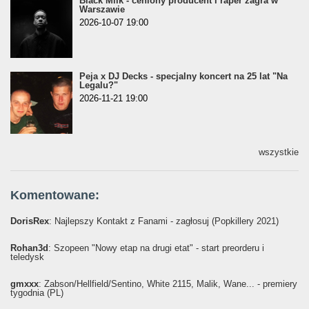
Black Milk - ceniony producent i raper zagra w
Warszawie
2026-10-07 19:00
Peja x DJ Decks - specjalny koncert na 25 lat "Na
Legalu?"
2026-11-21 19:00
wszystkie
Komentowane:
DorisRex
: Najlepszy Kontakt z Fanami - zagłosuj (Popkillery 2021)
Rohan3d
: Szopeen "Nowy etap na drugi etat" - start preorderu i
teledysk
gmxxx
: Żabson/Hellfield/Sentino, White 2115, Malik, Wane... - premiery
tygodnia (PL)