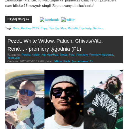
Zeamsone i PlanBe. To tylko zajawka, ponieważ ostatnie dni przyniosły
nam
blisko 25 nowych singli
. Zapraszamy do słuchania!
Czytaj dalej >>
Tagi:
Mata
,
Bedoes 2115
,
Eripe
,
Ten Typ Mes
,
Modelki
,
Smolasty
,
Sentino
Pezet, White Widow, Paluch, Chivas/Vito,
René... - premiery tygodnia (PL)
kategorie:
Polska
,
Audio
,
Hip-Hop/Rap
,
News
,
Pop
,
Premiery
,
Premiery tygodnia
,
Teledyski
dodano:
2025-07-18 19:00
przez:
Miłosz Kiełb
(komentarze: 1)