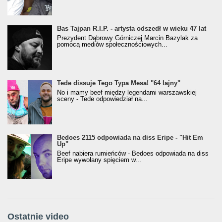
Bas Tajpan R.I.P. - artysta odszedł w wieku 47 lat
Prezydent Dąbrowy Górniczej Marcin Bazylak za
pomocą mediów społecznościowych...
Tede dissuje Tego Typa Mesa! "64 lajny"
No i mamy beef między legendami warszawskiej
sceny - Tede odpowiedział na...
Bedoes 2115 odpowiada na diss Eripe - "Hit Em
Up"
Beef nabiera rumieńców - Bedoes odpowiada na diss
Eripe wywołany spięciem w...
Ostatnie video