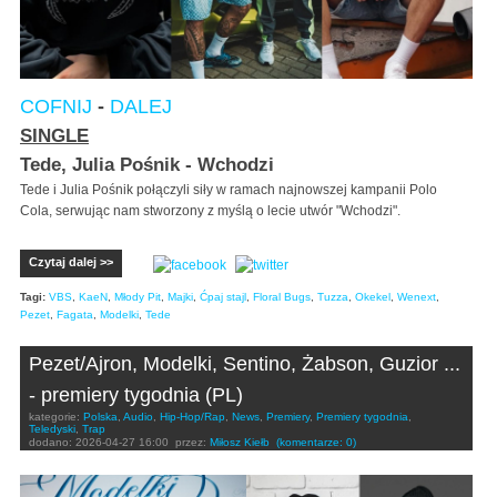
COFNIJ
-
DALEJ
SINGLE
Tede, Julia Pośnik - Wchodzi
Tede i Julia Pośnik połączyli siły w ramach najnowszej kampanii Polo
Cola, serwując nam stworzony z myślą o lecie utwór "Wchodzi".
Czytaj dalej >>
Tagi:
VBS
,
KaeN
,
Młody Pit
,
Majki
,
Ćpaj stajl
,
Floral Bugs
,
Tuzza
,
Okekel
,
Wenext
,
Pezet
,
Fagata
,
Modelki
,
Tede
Pezet/Ajron, Modelki, Sentino, Żabson, Guzior ...
- premiery tygodnia (PL)
kategorie:
Polska
,
Audio
,
Hip-Hop/Rap
,
News
,
Premiery
,
Premiery tygodnia
,
Teledyski
,
Trap
dodano:
2026-04-27 16:00
przez:
Miłosz Kiełb
(komentarze: 0)