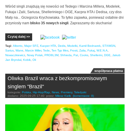
Wśród singli znajdują się nowości od Tedego i Marcina Millera, Modelek,
Fukaja i Zalii, Sariusa, Shelleriniego i DGE, Kacpra HTA i Dedisa, czy diss
Maty na... Grzegorza Krychowiaka. To tylko zajawka, ponieważ ostatnie dni
przyniosły nam
blisko 35 nowych singli
. Zapraszamy do słuchania!
Czytaj dalej >>
Tagi:
Alberto
,
Major SPZ
,
Kacper HTA
,
Dedis
,
Modelki
,
Kamil Bednarek
,
STXWGN
,
Sarius
,
Wane
,
Marcin Miller
,
Tede
,
Ten Typ Mes
,
Frosti
,
Zalia
,
Fukaj
,
W.E.N.A
,
Nowaczkiewicz
,
Nowy Polak
,
PRO8L3M
,
Shhieda
,
Pat
,
Cooks
,
Shellerini
,
DGE
,
Jakub
Jan Bryndal
,
Kobik
,
Oli
współpraca płatna
Oliwka Brazil wraca z bezkompromisowym
singlem "Brazil"
kategorie:
Polska
,
Hip-Hop/Rap
,
News
,
Premiery
,
Teledyski
dodano:
2025-09-25 17:40
przez:
Miłosz Kiełb
(komentarze: 8)