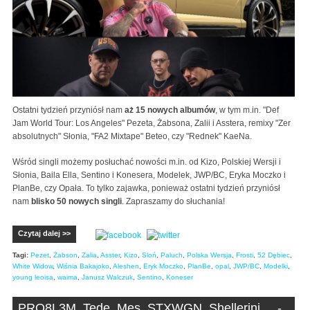
Ostatni tydzień przyniósł nam
aż 15 nowych albumów
, w tym m.in. "Def
Jam World Tour: Los Angeles" Pezeta, Żabsona, Zalii i Asstera, remixy "Zer
absolutnych" Słonia, "FA2 Mixtape" Beteo, czy "Rednek" KaeNa.
Wśród singli możemy posłuchać nowości m.in. od Kizo, Polskiej Wersji i
Słonia, Baila Ella, Sentino i Konesera, Modelek, JWP/BC, Eryka Moczko i
PlanBe, czy Opała. To tylko zajawka, ponieważ ostatni tydzień przyniósł
nam
blisko 50 nowych singli
. Zapraszamy do słuchania!
Czytaj dalej >>
Tagi:
Pezet
,
Żabson
,
Zalia
,
Asster
,
Kizo
,
Sloń
,
Paluch
,
Polska Wersja
,
Frosti
,
52 Dębiec
,
White Widow
,
Wiśnia Bakajoko
,
Aleshen
,
Eryk Moczko
,
PlanBe
,
opal
,
JWP/BC
,
Modelki
,
young leoisa
,
waima
,
Janusz Walczuk
,
Sentino
,
Koneser
PRO8L3M, Tede, Mes, STXWGN, Shellerini ... -