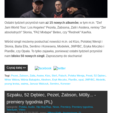
Ostatni tydzień przyniósł nam
aż 15 nowych albumów
, w tym m.in. "Def
Jam World Tour: Los Angeles" Pezeta, Żabsona, Zalii i Asstera, remixy "Zer
absolutnych" Słonia, "FA2 Mixtape" Beteo, czy "Rednek" KaeNa.
Wśród singli możemy posłuchać nowości m.in. od Kizo, Polskiej Wersji i
Słonia, Baila Ella, Sentino i Konesera, Modelek, JWP/BC, Eryka Moczko i
PlanBe, czy Opała. To tylko zajawka, ponieważ ostatni tydzień przyniósł
nam
blisko 50 nowych singli
. Zapraszamy do słuchania!
Czytaj dalej >>
Tagi:
Pezet
,
Żabson
,
Zalia
,
Asster
,
Kizo
,
Sloń
,
Paluch
,
Polska Wersja
,
Frosti
,
52 Dębiec
,
White Widow
,
Wiśnia Bakajoko
,
Aleshen
,
Eryk Moczko
,
PlanBe
,
opal
,
JWP/BC
,
Modelki
,
young leoisa
,
waima
,
Janusz Walczuk
,
Sentino
,
Koneser
Szpaku, 52 Dębiec, Pezet, Żabson, M0lly... -
premiery tygodnia (PL)
kategorie:
Polska
,
Audio
,
Hip-Hop/Rap
,
News
,
Premiery
,
Premiery tygodnia
,
Teledyski
,
Video
dodano:
2024-10-19 09:00
przez:
Miłosz Kiełb
(komentarze: 0)