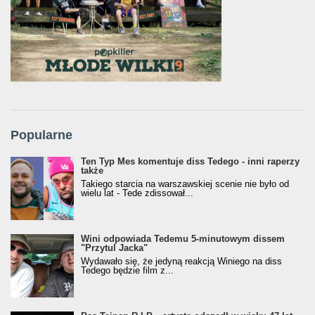
Popularne
Ten Typ Mes komentuje diss Tedego - inni raperzy
także
Takiego starcia na warszawskiej scenie nie było od
wielu lat - Tede zdissował...
Wini odpowiada Tedemu 5-minutowym dissem
"Przytul Jacka"
Wydawało się, że jedyną reakcją Winiego na diss
Tedego będzie film z...