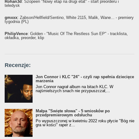
Rohan3d
: Szopeen "Nowy etap na drugi etat" - start preorderu i
teledysk
gmxxx
: Żabson/Hellfield/Sentino, White 2115, Malik, Wane... - premiery
tygodnia (PL)
PhilipVence
: Golden - "Music Of The Restless Sun EP" - tracklista,
okładka, preorder, klip
Recenzje:
Jon Connor i KLC "24" - czyli rap spełnia dziecięce
marzenia
Jon Connor nagrał album na bitach KLC. W
najśmielszych snach nie przypuszczał,...
Małpa "Święte słowa" - 5 wniosków po
przedpremierowym odsłuchu
Po wypuszczonej w kwietniu 2022 roku płycie "Bóg nie
gra w kości" raper z...