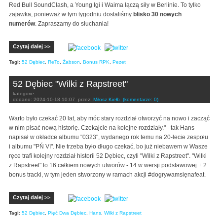
Red Bull SoundClash, a Young Igi i Waima łączą siły w Berlinie. To tylko
zajawka, ponieważ w tym tygodniu dostaliśmy
blisko 30 nowych
numerów
. Zapraszamy do słuchania!
Czytaj dalej >>
Tagi:
52 Dębiec
,
ReTo
,
Żabson
,
Bonus RPK
,
Pezet
52 Dębiec "Wilki z Rapstreet"
kategorie:
dodano:
2024-10-18 10:07
przez:
Miłosz Kiełb
(komentarze: 0)
Warto było czekać 20 lat, aby móc stary rozdział otworzyć na nowo i zacząć
w nim pisać nową historię. Czekajcie na kolejne rozdziały." - tak Hans
napisał w okładce albumu "0323", wydanego rok temu na 20-lecie zespołu
i albumu "PŃ VI". Nie trzeba było długo czekać, bo już niebawem w Wasze
ręce trafi kolejny rozdział historii 52 Dębiec, czyli "Wilki z Rapstreet". "Wilki
z Rapstreet" to 16 całkiem nowych utworów - 14 w wersji podstawowej + 2
bonus tracki, w tym jeden stworzony w ramach akcji #dogrywamsięnafeat.
Czytaj dalej >>
Tagi:
52 Dębiec
,
Pięć Dwa Dębiec
,
Hans
,
Wilki z Rapstreet