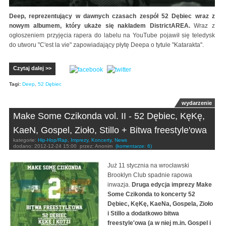
Deep, reprezentujący w dawnych czasach zespół 52 Dębiec wraz z
nowym albumem, który ukaże się nakładem DistrictAREA.
Wraz z
ogłoszeniem przyjęcia rapera do labelu na YouTube pojawił się teledysk
do utworu "C'est la vie" zapowiadający płytę Deepa o tytule "Katarakta".
Czytaj dalej >>
Tagi:
Deep
,
52 Dębiec
wydarzenie
Make Some Czikonda vol. II - 52 Dębiec, KęKę,
KaeN, Gospel, Zioło, Stillo + Bitwa freestyle'owa
kategorie:
Hip-Hop/Rap
,
Imprezy
,
Koncerty
,
News
dodano:
2012-12-24 15:00
przez:
Anonim
(komentarze: 6)
Już 11 stycznia na wrocławski
Brooklyn Club spadnie rapowa
inwazja.
Druga edycja imprezy Make
Some Czikonda to koncerty 52
Dębiec, KęKę, KaeNa, Gospela, Zioło
i Stillo a dodatkowo bitwa
freestyle'owa (a w niej m.in. Gospel i