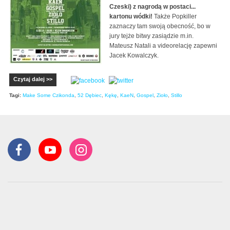
Czeski) z nagrodą w postaci...
kartonu wódki!
Także Popkiller
zaznaczy tam swoją obecność, bo w
jury tejże bitwy zasiądzie m.in.
Mateusz Natali a videorelację zapewni
Jacek Kowalczyk.
Czytaj dalej >>
Tagi:
Make Some Czikonda
,
52 Dębiec
,
Kękę
,
KaeN
,
Gospel
,
Zioło
,
Stillo