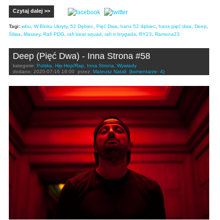
Czytaj dalej >>
Tagi:
wbu
,
W Bloku Ukryty
,
52 Dębiec
,
Pięć Dwa
,
hans 52 dębiec
,
hans pięć dwa
,
Deep
,
Śliwa
,
Massey
,
Rafi PDG
,
rafi beat squad
,
rafi rr brygada
,
RY23
,
Ramona23
Deep (Pięć Dwa) - Inna Strona #58
kategorie:
Polska
,
Hip-Hop/Rap
,
Inna Strona
,
Wywiady
dodano:
2020-07-16 16:00
przez:
Mateusz Natali
(komentarze: 4)