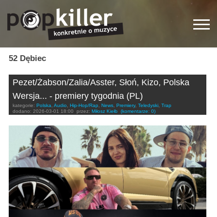
52 Dębiec
Pezet/Żabson/Zalia/Asster, Słoń, Kizo, Polska
Wersja... - premiery tygodnia (PL)
kategorie:
Polska
,
Audio
,
Hip-Hop/Rap
,
News
,
Premiery
,
Teledyski
,
Trap
dodano:
2026-03-01 18:00
przez:
Miłosz Kiełb
(komentarze: 0)