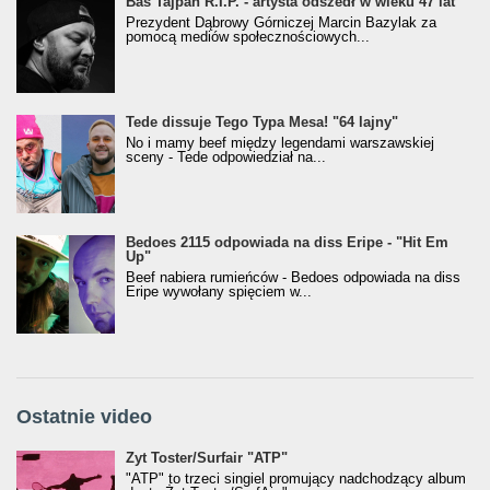
Bas Tajpan R.I.P. - artysta odszedł w wieku 47 lat
Prezydent Dąbrowy Górniczej Marcin Bazylak za
pomocą mediów społecznościowych...
Tede dissuje Tego Typa Mesa! "64 lajny"
No i mamy beef między legendami warszawskiej
sceny - Tede odpowiedział na...
Bedoes 2115 odpowiada na diss Eripe - "Hit Em
Up"
Beef nabiera rumieńców - Bedoes odpowiada na diss
Eripe wywołany spięciem w...
Ostatnie video
Żyt Toster/SurfAir - ATP VIDEO
Żyt Toster/Surfair "ATP"
"ATP" to trzeci singiel promujący nadchodzący album