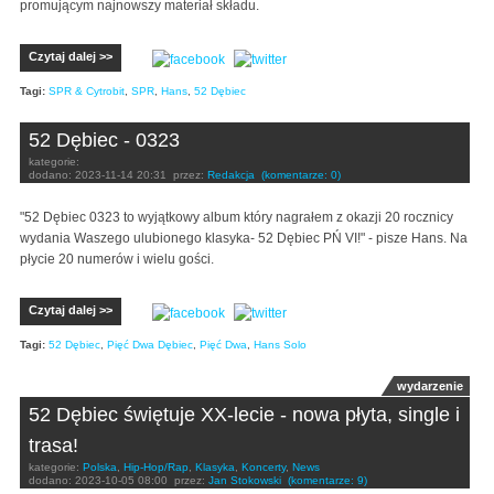
promującym najnowszy materiał składu.
Czytaj dalej >>
Tagi:
SPR & Cytrobit
,
SPR
,
Hans
,
52 Dębiec
52 Dębiec - 0323
kategorie:
dodano:
2023-11-14 20:31
przez:
Redakcja
(komentarze: 0)
"
52 Dębiec 0323 to wyjątkowy album który nagrałem z okazji 20 rocznicy
wydania Waszego ulubionego klasyka- 52 Dębiec PŃ VI!" - pisze Hans. Na
płycie 20 numerów i wielu gości.
Czytaj dalej >>
Tagi:
52 Dębiec
,
Pięć Dwa Dębiec
,
Pięć Dwa
,
Hans Solo
wydarzenie
52 Dębiec świętuje XX-lecie - nowa płyta, single i
trasa!
kategorie:
Polska
,
Hip-Hop/Rap
,
Klasyka
,
Koncerty
,
News
dodano:
2023-10-05 08:00
przez:
Jan Stokowski
(komentarze: 9)