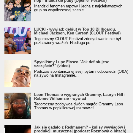
hop i irlandzkie puby (Open'er Festival)
Irlandzki fenomen rapowy i jedna z najciekawszych
grup na współczesnej scenie....
LUCKI - wywiad: debiut w Top 10 Billboardu,
Michael Jackson, Ken Carson (CLOUT Festival)
Tegoroczny CLOUT Festival zdecydowanie nie był
pozbawiony wrażeń. Niedługo po...
Spytaliśmy Lupe Fiasco "Jak definiujesz
szczęście?" (video)
Podczas spontanicznej sesji pytań i odpowiedzi (Q&A)
na żywo na Instagramie...
Leon Thomas o wygranych Grammy, Lauryn Hill i
Robinie Williamsie - wywiad
Tegoroczny zdobywca dwóch nagród Grammy Leon
Thomas w popkillerowej rozmowie!...
Jak się gadało z Redmanem? - kulisy wywiadów i
produkcji muzycznej (podcast Rozmowy o bitach)