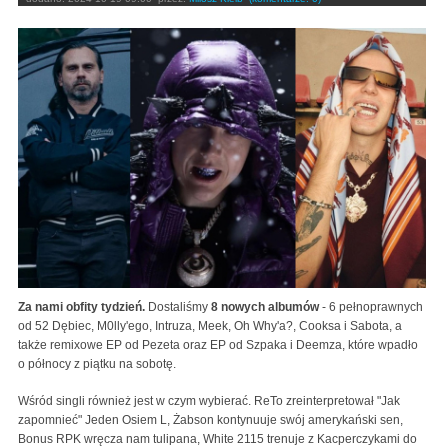
Za nami obfity tydzień.
Dostaliśmy
8 nowych albumów
- 6 pełnoprawnych
od 52 Dębiec, M0lly'ego, Intruza, Meek, Oh Why'a?, Cooksa i Sabota, a
także remixowe EP od Pezeta oraz EP od Szpaka i Deemza, które wpadło
o północy z piątku na sobotę.
Wśród singli również jest w czym wybierać. ReTo zreinterpretował "Jak
zapomnieć" Jeden Osiem L, Żabson kontynuuje swój amerykański sen,
Bonus RPK wręcza nam tulipana, White 2115 trenuje z Kacperczykami do