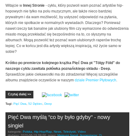
Witajcie w
Innej Stronie
- cyklu, który pozwoli wam poznać artystów hip-
hopowych nie tylko na polu muzycznym, ale także nieco bardziej
prywatnym i da wam możliwość, by usłyszeć odpowiedzi na pytania,
których nie spotkacie w normalnych wywiadach. Dlaczego? Ponieważ
nawet rzeczy tak banalne jak ulubiony film czy wymarzone do odwiedzenia
miasto mogą przekładać się bezpośrednio na to, co słyszymy na
albumach. Mogą pozwolić też poznać wam ulubionych raperów trochę
lepiej. Co w końcu jest dla artysty większą inspiracją, niż życie samo w
sobie?
Krótko po premierze kolejnego krążka Pięć Dwa pt "Tölgy Föld" do
naszego cyklu zawitała połówka poznańskiego składu - Deep.
Sprawdźcie jakie ciekawostki ma do zdradzenia! Więcej szczegółów
albumu znajdziecie oczywiście w naszym
dziale Premier Płytowych
.
Czytaj dalej >>
Tagi:
Pięć Dwa
,
52 Dębiec
,
Deep
Pięć Dwa myślą "co by było gdyby" - nowy
singiel
kategorie:
Polska
,
Hip-Hop/Rap
,
News
,
Teledyski
,
Video
dodano:
2020-06-19 09:00
przez:
Mateusz Natali
(komentarze: 2)