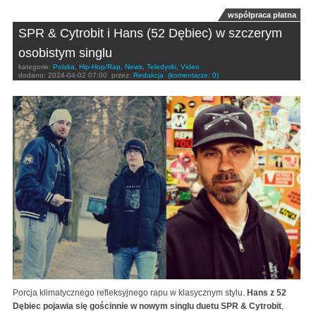
współpraca płatna
SPR & Cytrobit i Hans (52 Dębiec) w szczerym
osobistym singlu
kategorie:
Polska
,
Hip-Hop/Rap
,
News
,
Teledyski
,
Video
dodano:
2024-04-02 07:00
przez:
Redakcja
(komentarze: 0)
Porcja klimatycznego refleksyjnego rapu w klasycznym stylu.
Hans z 52
Dębiec pojawia się gościnnie w nowym singlu duetu SPR & Cytrobit
,