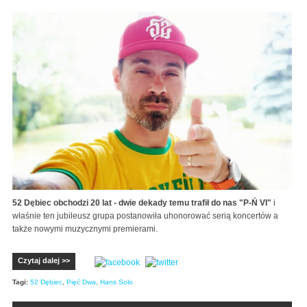
52 Dębiec obchodzi 20 lat - dwie dekady temu trafił do nas "P-Ń VI"
i
właśnie ten jubileusz grupa postanowiła uhonorować serią koncertów a
także nowymi muzycznymi premierami.
Czytaj dalej >>
Tagi:
52 Dębiec
,
Pięć Dwa
,
Hans Solo