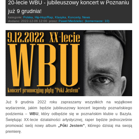
20-lecie WBU - jubileuszowy koncert w Poznaniu
już 9 grudnia!
kategorie:
Polska
,
Hip-Hop/Rap
,
Klasyka
,
Koncerty
,
News
dodano:
2022-12-06 12:00
przez:
Paweł Miedzielec
(komentarze: 10)
Już 9 grudnia 2022 roku zapraszamy wszystkich na wyjątkowe
wydarzenie, jakim będzie jubileuszowy koncert legendy poznańskiego
podziemia –
WBU
, który odbędzie się w poznańskim klubie u Bazyla.
Świętując XX-lecie działalności artystycznej, raper będzie jednocześnie
promować swój nowy album
„Póki Jestem”
, którego dzisiaj ma swoją
premierę.