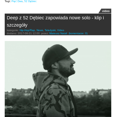
Tagi:
Pięć Dwa
,
52 Dębiec
video
Deep z 52 Dębiec zapowiada nowe solo - klip i
szczegóły
kategorie:
Hip-Hop/Rap
,
News
,
Teledyski
,
Video
dodano:
2017-08-21 12:00
przez:
Mateusz Natali
(komentarze: 0)