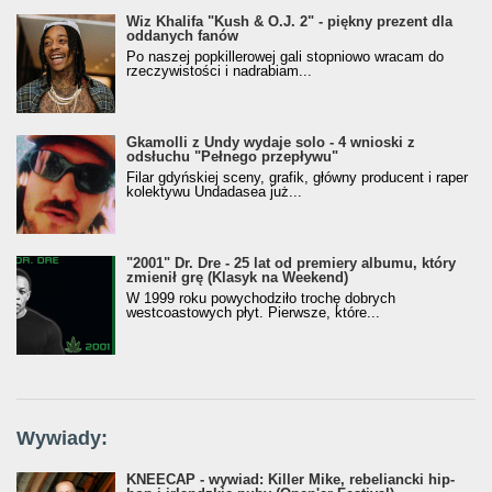
Wiz Khalifa "Kush & O.J. 2" - piękny prezent dla
oddanych fanów
Po naszej popkillerowej gali stopniowo wracam do
rzeczywistości i nadrabiam...
Gkamolli z Undy wydaje solo - 4 wnioski z
odsłuchu "Pełnego przepływu"
Filar gdyńskiej sceny, grafik, główny producent i raper
kolektywu Undadasea już...
"2001" Dr. Dre - 25 lat od premiery albumu, który
zmienił grę (Klasyk na Weekend)
W 1999 roku powychodziło trochę dobrych
westcoastowych płyt. Pierwsze, które...
Wywiady:
KNEECAP - wywiad: Killer Mike, rebeliancki hip-