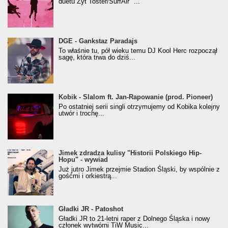
duetu Żyt Toster/SurfAir "...
donGURALesko z nagrodą za
DGE - Gankstaz Paradajs
Klasyczny/Trueschoolowy Album Roku
To właśnie tu, pół wieku temu DJ Kool Herc rozpoczął
(Popkillery 2023)
sagę, która trwa do dziś...
Kobik - Slalom ft. Jan-Rapowanie (prod. Pioneer)
Kobik - Slalom ft. Jan-Rapowanie (prod. Pioneer)
[Official Music Visualiser]
Po ostatniej serii singli otrzymujemy od Kobika kolejny
utwór i trochę...
Jimek zdradza kulisy "Historii Polskiego Hip-
Jimek zdradza kulisy "Historii Polskiego Hip-
Hopu" - wywiad
Hopu" - wywiad
Już jutro Jimek przejmie Stadion Śląski, by wspólnie z
gośćmi i orkiestrą...
Gładki JR - Patoshot
Gładki JR - Patoshot
Gładki JR to 21-letni raper z Dolnego Śląska i nowy
członek wytwórni TiW Music...