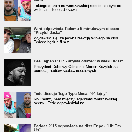
także
Takiego starcia na warszawskiej scenie nie było od
wielu lat - Tede zdissował...
Wini odpowiada Tedemu 5-minutowym dissem
"Przytul Jacka"
Wydawało się, że jedyną reakcją Winiego na diss
Tedego będzie film z...
Bas Tajpan R.I.P. - artysta odszedł w wieku 47 lat
Prezydent Dąbrowy Górniczej Marcin Bazylak za
pomocą mediów społecznościowych...
Tede dissuje Tego Typa Mesa! "64 lajny"
No i mamy beef między legendami warszawskiej
sceny - Tede odpowiedział na...
Bedoes 2115 odpowiada na diss Eripe - "Hit Em
Up"