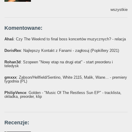
wszystkie
Komentowane:
Ahaś
: Czy The Weeknd to final boss koncertów muzycznych? - relacja
DorisRex
: Najlepszy Kontakt z Fanami - zagłosuj (Popkillery 2021)
Rohan3d
: Szopeen "Nowy etap na drugi etat" - start preorderu i
teledysk
gmxxx
: Żabson/Hellfield/Sentino, White 2115, Malik, Wane... - premiery
tygodnia (PL)
PhilipVence
: Golden - "Music Of The Restless Sun EP" - tracklista,
okładka, preorder, klip
Recenzje: