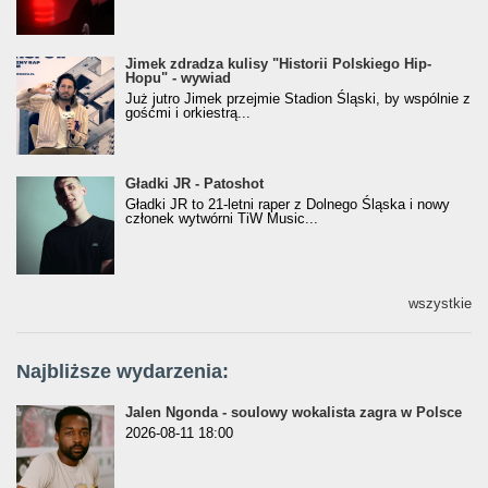
Jimek zdradza kulisy "Historii Polskiego Hip-
Jimek zdradza kulisy "Historii Polskiego Hip-
Hopu" - wywiad
Hopu" - wywiad
Już jutro Jimek przejmie Stadion Śląski, by wspólnie z
gośćmi i orkiestrą...
Gładki JR - Patoshot
Gładki JR - Patoshot
Gładki JR to 21-letni raper z Dolnego Śląska i nowy
członek wytwórni TiW Music...
wszystkie
Najbliższe wydarzenia:
Jalen Ngonda - soulowy wokalista zagra w Polsce
2026-08-11 18:00