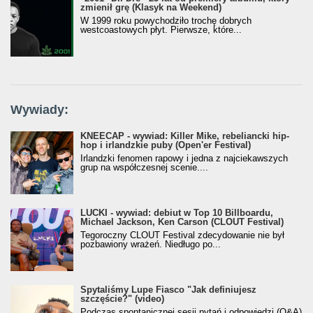
zmienił grę (Klasyk na Weekend)
W 1999 roku powychodziło trochę dobrych
westcoastowych płyt. Pierwsze, które...
Wywiady:
KNEECAP - wywiad: Killer Mike, rebeliancki hip-
hop i irlandzkie puby (Open'er Festival)
Irlandzki fenomen rapowy i jedna z najciekawszych
grup na współczesnej scenie....
LUCKI - wywiad: debiut w Top 10 Billboardu,
Michael Jackson, Ken Carson (CLOUT Festival)
Tegoroczny CLOUT Festival zdecydowanie nie był
pozbawiony wrażeń. Niedługo po...
Spytaliśmy Lupe Fiasco "Jak definiujesz
szczęście?" (video)
Podczas spontanicznej sesji pytań i odpowiedzi (Q&A)