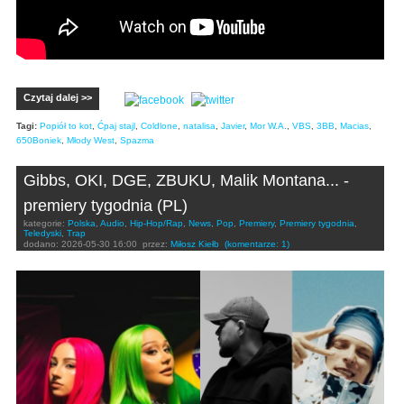
Czytaj dalej >>
Tagi:
Popiół to kot
,
Ćpaj stajl
,
Coldlone
,
natalisa
,
Javier
,
Mor W.A.
,
VBS
,
3BB
,
Macias
,
650Boniek
,
Młody West
,
Spazma
Gibbs, OKI, DGE, ZBUKU, Malik Montana... -
premiery tygodnia (PL)
kategorie:
Polska
,
Audio
,
Hip-Hop/Rap
,
News
,
Pop
,
Premiery
,
Premiery tygodnia
,
Teledyski
,
Trap
dodano:
2026-05-30 16:00
przez:
Miłosz Kiełb
(komentarze: 1)