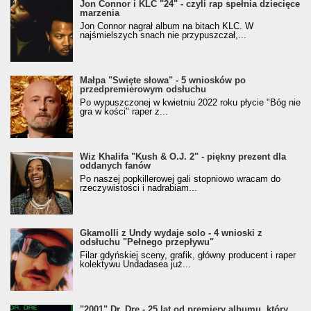
Jon Connor i KLC "24" - czyli rap spełnia dziecięce
marzenia
Jon Connor nagrał album na bitach KLC. W
najśmielszych snach nie przypuszczał,...
Małpa "Święte słowa" - 5 wniosków po
przedpremierowym odsłuchu
Po wypuszczonej w kwietniu 2022 roku płycie "Bóg nie
gra w kości" raper z...
Wiz Khalifa "Kush & O.J. 2" - piękny prezent dla
oddanych fanów
Po naszej popkillerowej gali stopniowo wracam do
rzeczywistości i nadrabiam...
Gkamolli z Undy wydaje solo - 4 wnioski z
odsłuchu "Pełnego przepływu"
Filar gdyńskiej sceny, grafik, główny producent i raper
kolektywu Undadasea już...
"2001" Dr. Dre - 25 lat od premiery albumu, który