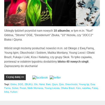
Ubiegły tydzień przyniósł nam nowych
10 albumów
, w tym m.in. "Nurt"
Gibbsa, "Stromo" DGE, "Desiderium" Zbuka, "10" Nizioła, czy "JOCC2"
Biaka i Qzyna.
Wśród singli możemy posłuchać nowości m.in. od Okiego z Ewą Farną,
Young Igim, Otsochodzi i Soblem, Malika Montany, Young Leosi i Oliwki
Brazil, Fukaja i Livki, Kiza i Natalisy, czy grupy Skok. To tylko zajawka,
ponieważ w ostatnim tygodniu dostaliśmy
blisko 40 nowych singli
.
Zapraszamy do słuchania!
Czytaj dalej >>
Tagi:
Gibbs
,
DGE
,
ZBUKU
,
Oki
,
Nizioł
,
Biak
,
Qzyn
,
Żyto
,
Otsochodzi
,
Young Igi
,
Ewa
Farna
,
Sobel
,
Pezet
,
Malik Montana
,
Young Leosia
,
Oliwka Brazil
,
Kizo
,
natalisa
,
Fukaj
,
livka
,
Kukon