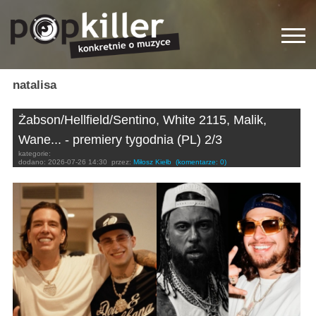
natalisa
Żabson/Hellfield/Sentino, White 2115, Malik,
Wane... - premiery tygodnia (PL) 2/3
kategorie:
dodano:
2026-07-26 14:30
przez:
Miłosz Kiełb
(komentarze: 0)