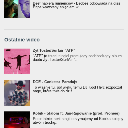
Beef nabiera rumieńców - Bedoes odpowiada na diss
Eripe wywołany spięciem w...
Ostatnie video
Żyt Toster/SurfAir - ATP VIDEO
Żyt Toster/Surfair "ATP"
"ATP" to trzeci singiel promujący nadchodzący album
duetu Żyt Toster/SurfAir "...
donGURALesko z nagrodą za
DGE - Gankstaz Paradajs
Klasyczny/Trueschoolowy Album Roku
To właśnie tu, pół wieku temu DJ Kool Herc rozpoczął
(Popkillery 2023)
sagę, która trwa do dziś...
Kobik - Slalom ft. Jan-Rapowanie (prod. Pioneer)
Kobik - Slalom ft. Jan-Rapowanie (prod. Pioneer)
[Official Music Visualiser]
Po ostatniej serii singli otrzymujemy od Kobika kolejny
utwór i trochę...