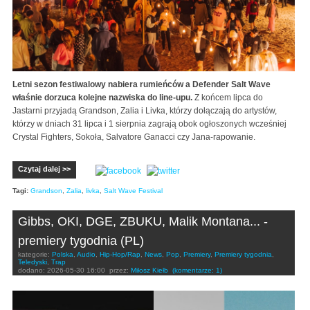
Letni sezon festiwalowy nabiera rumieńców a Defender Salt Wave
właśnie dorzuca kolejne nazwiska do line-upu.
Z końcem lipca do
Jastarni przyjadą Grandson, Zalia i Livka, którzy dołączają do artystów,
którzy w dniach 31 lipca i 1 sierpnia zagrają obok ogłoszonych wcześniej
Crystal Fighters, Sokoła, Salvatore Ganacci czy Jana-rapowanie.
Czytaj dalej >>
Tagi:
Grandson
,
Zalia
,
livka
,
Salt Wave Festival
Gibbs, OKI, DGE, ZBUKU, Malik Montana... -
premiery tygodnia (PL)
kategorie:
Polska
,
Audio
,
Hip-Hop/Rap
,
News
,
Pop
,
Premiery
,
Premiery tygodnia
,
Teledyski
,
Trap
dodano:
2026-05-30 16:00
przez:
Miłosz Kiełb
(komentarze: 1)