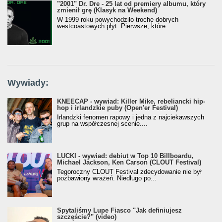
"2001" Dr. Dre - 25 lat od premiery albumu, który
zmienił grę (Klasyk na Weekend)
W 1999 roku powychodziło trochę dobrych
westcoastowych płyt. Pierwsze, które...
Wywiady:
KNEECAP - wywiad: Killer Mike, rebeliancki hip-
hop i irlandzkie puby (Open'er Festival)
Irlandzki fenomen rapowy i jedna z najciekawszych
grup na współczesnej scenie....
LUCKI - wywiad: debiut w Top 10 Billboardu,
Michael Jackson, Ken Carson (CLOUT Festival)
Tegoroczny CLOUT Festival zdecydowanie nie był
pozbawiony wrażeń. Niedługo po...
Spytaliśmy Lupe Fiasco "Jak definiujesz
szczęście?" (video)