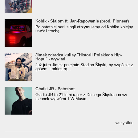
Kobik - Slalom ft. Jan-Rapowanie (prod. Pioneer)
Kobik - Slalom ft. Jan-Rapowanie (prod. Pioneer)
[Official Music Visualiser]
Po ostatniej serii singli otrzymujemy od Kobika kolejny
utwór i trochę...
Jimek zdradza kulisy "Historii Polskiego Hip-
Jimek zdradza kulisy "Historii Polskiego Hip-
Hopu" - wywiad
Hopu" - wywiad
Już jutro Jimek przejmie Stadion Śląski, by wspólnie z
gośćmi i orkiestrą...
Gładki JR - Patoshot
Gładki JR - Patoshot
Gładki JR to 21-letni raper z Dolnego Śląska i nowy
członek wytwórni TiW Music...
wszystkie