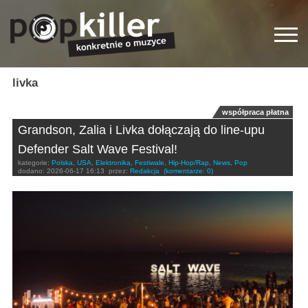
livka
współpraca płatna
Grandson, Zalia i Livka dołączają do line-upu
Defender Salt Wave Festival!
kategorie:
Polska
,
USA
,
Elektronika
,
Festiwale
,
Hip-Hop/Rap
,
News
,
Pop
dodano:
2026-06-17 16:13
przez:
Redakcja
(komentarze: 0)