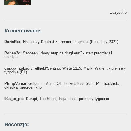
wszystkie
Komentowane:
DorisRex
: Najlepszy Kontakt z Fanami - zagłosuj (Popkillery 2021)
Rohan3d
: Szopeen "Nowy etap na drugi etat" - start preorderu i
teledysk
gmxxx
: Żabson/Hellfield/Sentino, White 2115, Malik, Wane... - premiery
tygodnia (PL)
PhilipVence
: Golden - "Music Of The Restless Sun EP" - tracklista,
okładka, preorder, klip
90s_to_pet
: Kurupt, Too Short, Tyga i inni - premiery tygodnia
Recenzje: