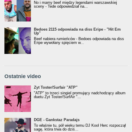
No i mamy beef między legendami warszawskiej
sceny - Tede odpowiedział na...
Bedoes 2115 odpowiada na diss Eripe - "Hit Em
Up"
Beef nabiera rumieńców - Bedoes odpowiada na diss
Eripe wywołany spięciem w...
Ostatnie video
Żyt Toster/SurfAir - ATP VIDEO
Żyt Toster/Surfair "ATP"
"ATP" to trzeci singiel promujący nadchodzący album
duetu Żyt Toster/SurfAir "...
donGURALesko z nagrodą za
DGE - Gankstaz Paradajs
Klasyczny/Trueschoolowy Album Roku
To właśnie tu, pół wieku temu DJ Kool Herc rozpoczął
(Popkillery 2023)
sagę, która trwa do dziś...