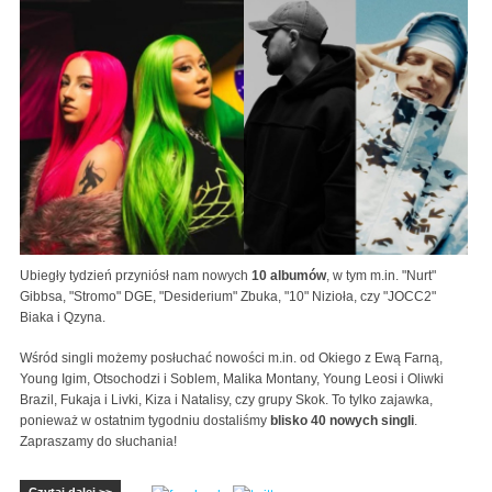
Ubiegły tydzień przyniósł nam nowych
10 albumów
, w tym m.in. "Nurt"
Gibbsa, "Stromo" DGE, "Desiderium" Zbuka, "10" Nizioła, czy "JOCC2"
Biaka i Qzyna.
Wśród singli możemy posłuchać nowości m.in. od Okiego z Ewą Farną,
Young Igim, Otsochodzi i Soblem, Malika Montany, Young Leosi i Oliwki
Brazil, Fukaja i Livki, Kiza i Natalisy, czy grupy Skok. To tylko zajawka,
ponieważ w ostatnim tygodniu dostaliśmy
blisko 40 nowych singli
.
Zapraszamy do słuchania!
Czytaj dalej >>