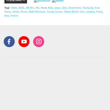
Tagi:
Gibbs
,
DGE
,
ZBUKU
,
Oki
,
Nizioł
,
Biak
,
Qzyn
,
Żyto
,
Otsochodzi
,
Young Igi
,
Ewa
Farna
,
Sobel
,
Pezet
,
Malik Montana
,
Young Leosia
,
Oliwka Brazil
,
Kizo
,
natalisa
,
Fukaj
,
livka
,
Kukon