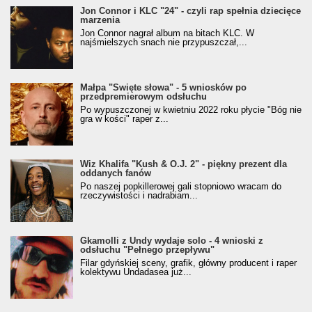
Jon Connor i KLC "24" - czyli rap spełnia dziecięce
marzenia
Jon Connor nagrał album na bitach KLC. W
najśmielszych snach nie przypuszczał,...
Małpa "Święte słowa" - 5 wniosków po
przedpremierowym odsłuchu
Po wypuszczonej w kwietniu 2022 roku płycie "Bóg nie
gra w kości" raper z...
Wiz Khalifa "Kush & O.J. 2" - piękny prezent dla
oddanych fanów
Po naszej popkillerowej gali stopniowo wracam do
rzeczywistości i nadrabiam...
Gkamolli z Undy wydaje solo - 4 wnioski z
odsłuchu "Pełnego przepływu"
Filar gdyńskiej sceny, grafik, główny producent i raper
kolektywu Undadasea już...