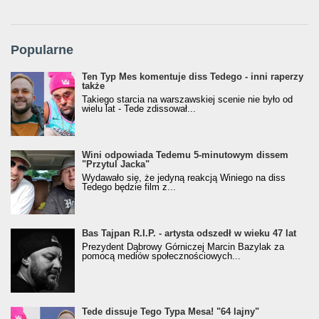
Popularne
Ten Typ Mes komentuje diss Tedego - inni raperzy
także
Takiego starcia na warszawskiej scenie nie było od
wielu lat - Tede zdissował...
Wini odpowiada Tedemu 5-minutowym dissem
"Przytul Jacka"
Wydawało się, że jedyną reakcją Winiego na diss
Tedego będzie film z...
Bas Tajpan R.I.P. - artysta odszedł w wieku 47 lat
Prezydent Dąbrowy Górniczej Marcin Bazylak za
pomocą mediów społecznościowych...
Tede dissuje Tego Typa Mesa! "64 lajny"