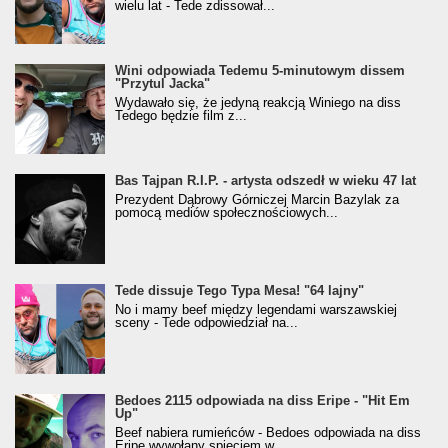
wielu lat - Tede zdissował...
Wini odpowiada Tedemu 5-minutowym dissem
"Przytul Jacka"
Wydawało się, że jedyną reakcją Winiego na diss
Tedego będzie film z...
Bas Tajpan R.I.P. - artysta odszedł w wieku 47 lat
Prezydent Dąbrowy Górniczej Marcin Bazylak za
pomocą mediów społecznościowych...
Tede dissuje Tego Typa Mesa! "64 lajny"
No i mamy beef między legendami warszawskiej
sceny - Tede odpowiedział na...
Bedoes 2115 odpowiada na diss Eripe - "Hit Em
Up"
Beef nabiera rumieńców - Bedoes odpowiada na diss
Eripe wywołany spięciem w...