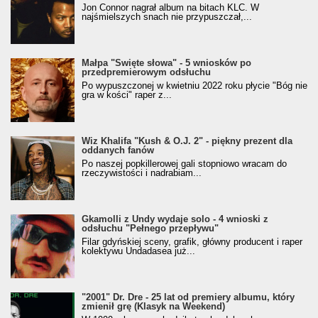
Jon Connor nagrał album na bitach KLC. W
najśmielszych snach nie przypuszczał,...
Małpa "Święte słowa" - 5 wniosków po
przedpremierowym odsłuchu
Po wypuszczonej w kwietniu 2022 roku płycie "Bóg nie
gra w kości" raper z...
Wiz Khalifa "Kush & O.J. 2" - piękny prezent dla
oddanych fanów
Po naszej popkillerowej gali stopniowo wracam do
rzeczywistości i nadrabiam...
Gkamolli z Undy wydaje solo - 4 wnioski z
odsłuchu "Pełnego przepływu"
Filar gdyńskiej sceny, grafik, główny producent i raper
kolektywu Undadasea już...
"2001" Dr. Dre - 25 lat od premiery albumu, który
zmienił grę (Klasyk na Weekend)