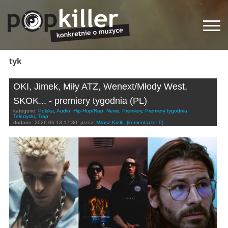
tyk
OKI, Jimek, Miły ATZ, Wenext/Młody West,
SKOK... - premiery tygodnia (PL)
kategorie:
Polska
,
Audio
,
Hip-Hop/Rap
,
News
,
Premiery
,
Premiery tygodnia
,
Teledyski
,
Trap
dodano:
2026-06-13 17:30
przez:
Miłosz Kiełb
(komentarze: 0)