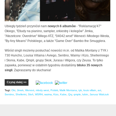
Ubiegły tydzień przyniósł nam
nowych 6 albumów
- "Reklamację'47"
Okiego, "Etiudy na pianino, sampler, orkiestrę i kolegów" Jimka,
"Atezetcore: Overdrive" Miłego ATZ, "04042.wnxt" Wenext i Młodego Westa,
"By Any Means" Polskiiego, a także "Game Over" Bambo the Smugglera.
Wśród singli możemy posłuchać nowości m.in. od Malika Montany z TYK i
730 Huncho, Louisa Villaina i Aviego, Sentino, Waimy i Kizo, Shelleriniego
i Słonia, Kabe, Qmpli, grupy Skok, Jurasa i Wigora, czy Zeusa. To tylko
zajawka, ponieważ w ostatnim tygodniu dostaliśmy
blisko 35 nowych
singli
. Zapraszamy do słuchania!
Czytaj dalej >>
Tagi:
Oki
,
Jimek
,
Wenext
,
mlody west
,
Polskii
,
Malik Montana
,
tyk
,
louis villain
,
avi
,
Sentino
,
Shellerini
,
Sloń
,
WSRH
,
waima
,
Kizo
,
Kabe
,
Qry
,
qmple
,
lubin
,
Janusz Walczuk