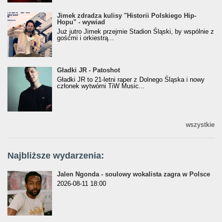
Jimek zdradza kulisy "Historii Polskiego Hip-
Jimek zdradza kulisy "Historii Polskiego Hip-
Hopu" - wywiad
Hopu" - wywiad
Już jutro Jimek przejmie Stadion Śląski, by wspólnie z
gośćmi i orkiestrą...
Gładki JR - Patoshot
Gładki JR - Patoshot
Gładki JR to 21-letni raper z Dolnego Śląska i nowy
członek wytwórni TiW Music...
wszystkie
Najbliższe wydarzenia:
Jalen Ngonda - soulowy wokalista zagra w Polsce
2026-08-11 18:00