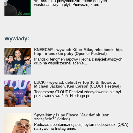
W 1999 roku powychodziło trochę dobrych
westcoastowych płyt. Pierwsze, które...
Wywiady:
KNEECAP - wywiad: Killer Mike, rebeliancki hip-
hop i irlandzkie puby (Open'er Festival)
Irlandzki fenomen rapowy i jedna z najciekawszych
grup na współczesnej scenie....
LUCKI - wywiad: debiut w Top 10 Billboardu,
Michael Jackson, Ken Carson (CLOUT Festival)
Tegoroczny CLOUT Festival zdecydowanie nie był
pozbawiony wrażeń. Niedługo po...
Spytaliśmy Lupe Fiasco "Jak definiujesz
szczęście?" (video)
Podczas spontanicznej sesji pytań i odpowiedzi (Q&A)
na żywo na Instagramie...