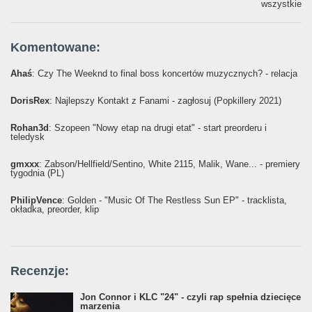
wszystkie
Komentowane:
Ahaś
: Czy The Weeknd to final boss koncertów muzycznych? - relacja
DorisRex
: Najlepszy Kontakt z Fanami - zagłosuj (Popkillery 2021)
Rohan3d
: Szopeen "Nowy etap na drugi etat" - start preorderu i
teledysk
gmxxx
: Żabson/Hellfield/Sentino, White 2115, Malik, Wane... - premiery
tygodnia (PL)
PhilipVence
: Golden - "Music Of The Restless Sun EP" - tracklista,
okładka, preorder, klip
Recenzje:
Jon Connor i KLC "24" - czyli rap spełnia dziecięce
marzenia