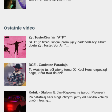
Ostatnie video
Żyt Toster/SurfAir - ATP VIDEO
Żyt Toster/Surfair "ATP"
"ATP" to trzeci singiel promujący nadchodzący album
duetu Żyt Toster/SurfAir "...
donGURALesko z nagrodą za
DGE - Gankstaz Paradajs
Klasyczny/Trueschoolowy Album Roku
To właśnie tu, pół wieku temu DJ Kool Herc rozpoczął
(Popkillery 2023)
sagę, która trwa do dziś...
Kobik - Slalom ft. Jan-Rapowanie (prod. Pioneer)
Kobik - Slalom ft. Jan-Rapowanie (prod. Pioneer)
[Official Music Visualiser]
Po ostatniej serii singli otrzymujemy od Kobika kolejny
utwór i trochę...