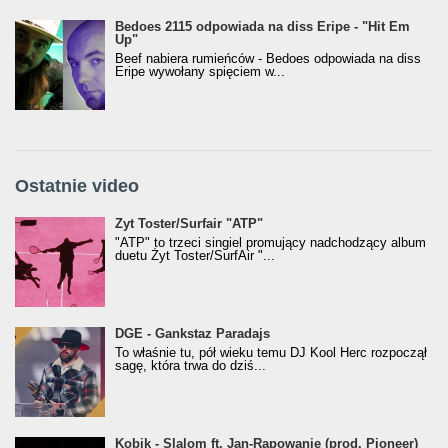
Bedoes 2115 odpowiada na diss Eripe - "Hit Em
Up"
Beef nabiera rumieńców - Bedoes odpowiada na diss
Eripe wywołany spięciem w...
Ostatnie video
Żyt Toster/SurfAir - ATP VIDEO
Żyt Toster/Surfair "ATP"
"ATP" to trzeci singiel promujący nadchodzący album
duetu Żyt Toster/SurfAir "...
donGURALesko z nagrodą za
DGE - Gankstaz Paradajs
Klasyczny/Trueschoolowy Album Roku
To właśnie tu, pół wieku temu DJ Kool Herc rozpoczął
(Popkillery 2023)
sagę, która trwa do dziś...
Kobik - Slalom ft. Jan-Rapowanie (prod. Pioneer)
Kobik - Slalom ft. Jan-Rapowanie (prod. Pioneer)