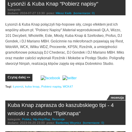
Łysonżi & Kuba Knap "Pobierz napisy"
kategorie:
dodano:
2024-07-27 13:30
przez:
Miłosz Kiełb
(komentarze: 0)
Łysonżi & Kuba Knap połączyli hip-hopowe siły, czego efektem jest ich
wspólny album pt. "Pobierz Napisy".Materiał wyprodukowali QLA, Wizzo,
101 Decybeli, Wholelife, Este, Młody, Kuba Knap & Szefostwo, Profus, DJ
Gondek, i DJ Mariano MBH. Gościnnie na mikrofonach pojawiają się Rest,
WdoWA, WCK, Wilku WDZ, Proceente, KPSN, Rzeźnik, a umiejętności
gramofonowe pokazują DJ Chederac, DJ Gondek i DJ Mariano MBH. Miks
oraz master całości wykonali Rzeźnik i Mokebe w Postęp Studio. Poligrafię
stworzył Ninjah, realizacją klipów zajęła się ekipa Dobrekino Studio.
Czytaj dalej >>
Tagi:
Łysonżi
,
kuba knap
,
Pobierz napisy
,
WCK47
recenzja
Kuba Knap zaprasza do kaszubskiego tipi - 4
wnioski z odsłuchu "TipiKnapa"
kategorie:
Polska
,
Hip-Hop/Rap
,
Recenzje
dodano:
2023-04-20 23:00
przez:
Bartłomiej Woynicz
(komentarze: 0)