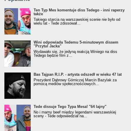
Ten Typ Mes komentuje diss Tedego - inni raperzy
także
Takiego starcia na warszawskiej scenie nie było od
wielu lat - Tede zdissował...
Wini odpowiada Tedemu 5-minutowym dissem
"Przytul Jacka"
Wydawało się, że jedyną reakcją Winiego na diss
Tedego będzie film z...
Bas Tajpan R.I.P. - artysta odszedł w wieku 47 lat
Prezydent Dąbrowy Górniczej Marcin Bazylak za
pomocą mediów społecznościowych...
Tede dissuje Tego Typa Mesa! "64 lajny"
No i mamy beef między legendami warszawskiej
sceny - Tede odpowiedział na...