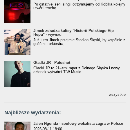
[Official Music Visualiser]
Po ostatniej serii singli otrzymujemy od Kobika kolejny
utwór i trochę...
Jimek zdradza kulisy "Historii Polskiego Hip-
Jimek zdradza kulisy "Historii Polskiego Hip-
Hopu" - wywiad
Hopu" - wywiad
Już jutro Jimek przejmie Stadion Śląski, by wspólnie z
gośćmi i orkiestrą...
Gładki JR - Patoshot
Gładki JR - Patoshot
Gładki JR to 21-letni raper z Dolnego Śląska i nowy
członek wytwórni TiW Music...
wszystkie
Najbliższe wydarzenia:
Jalen Ngonda - soulowy wokalista zagra w Polsce
2026-08-11 18:00