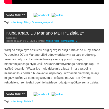
Czytaj dalej >>
Tagi:
kuba knap
,
Młody
,
Grawitango Aperitif
Kuba Knap, DJ Mariano MBH "Działa 2"
kategorie:
dodano:
2024-09-27 23:51
przez:
Miłosz Kiełb
(komentarze: 0)
Witaj na oficjalnym odsłuchu drugiej części akcji "Działa" od Kuby Knapa.
W duecie z DJ'em Mariano MBH odpowiedzialnym za całą produkcję,
skrecze i cuty oraz brzmienie tworzą esencję prawdziwego,
nieprzemijającego stylu. Jeśli szukasz autentycznego polskiego rapu, to
trafiłeś idealnie! "Wszystkie moje działania z ludźmi mają wspólny
mianownik - chodzi o budowanie wspólnoty i wzmacnianie w niej relacji
między ludźmi za pomocą tworzenia- głównie muzyki, ale również
rękodzieła, rzemiosła i ogólnie każdego rodzaju współtworzenia dzieła.
Czytaj dalej >>
Tagi:
kuba knap
,
Działa 2