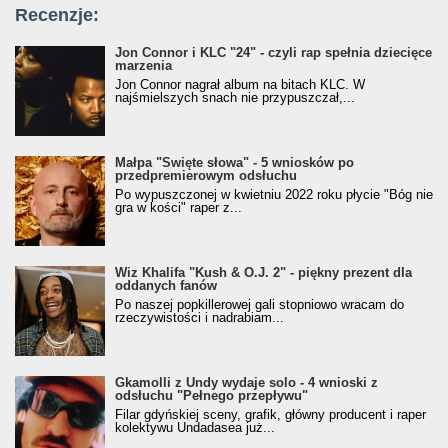
Recenzje:
Jon Connor i KLC "24" - czyli rap spełnia dziecięce
marzenia
Jon Connor nagrał album na bitach KLC. W
najśmielszych snach nie przypuszczał,...
Małpa "Święte słowa" - 5 wniosków po
przedpremierowym odsłuchu
Po wypuszczonej w kwietniu 2022 roku płycie "Bóg nie
gra w kości" raper z...
Wiz Khalifa "Kush & O.J. 2" - piękny prezent dla
oddanych fanów
Po naszej popkillerowej gali stopniowo wracam do
rzeczywistości i nadrabiam...
Gkamolli z Undy wydaje solo - 4 wnioski z
odsłuchu "Pełnego przepływu"
Filar gdyńskiej sceny, grafik, główny producent i raper
kolektywu Undadasea już...