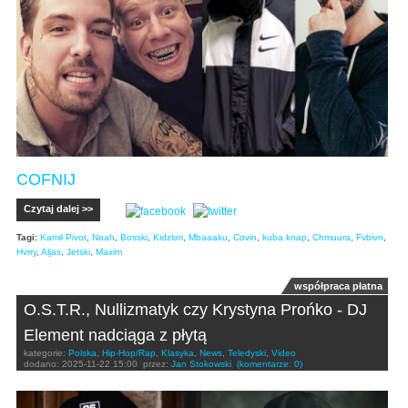
COFNIJ
Czytaj dalej >>
Tagi:
Kamil Pivot
,
Noah
,
Bosski
,
Kidzlori
,
Mbaaaku
,
Covin
,
kuba knap
,
Chmuura
,
Fvbivn
,
Hvrry
,
Aljas
,
Jetski
,
Maxim
współpraca płatna
O.S.T.R., Nullizmatyk czy Krystyna Prońko - DJ
Element nadciąga z płytą
kategorie:
Polska
,
Hip-Hop/Rap
,
Klasyka
,
News
,
Teledyski
,
Video
dodano:
2025-11-22 15:00
przez:
Jan Stokowski
(komentarze: 0)