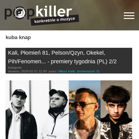
kuba knap
Kali, Płomień 81, Pelson/Qzyn, Okekel,
Pih/Fenomen... - premiery tygodnia (PL) 2/2
kategorie:
dodano:
2026-02-21 11:00
przez:
Miłosz Kiełb
(komentarze: 0)