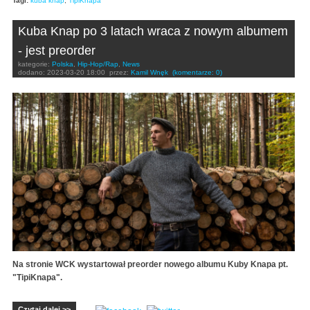
Tagi:
kuba knap
,
TipiKnapa
Kuba Knap po 3 latach wraca z nowym albumem
- jest preorder
kategorie:
Polska
,
Hip-Hop/Rap
,
News
dodano:
2023-03-20 18:00
przez:
Kamil Wnęk
(komentarze: 0)
Na stronie WCK wystartował preorder nowego albumu Kuby Knapa pt.
"TipiKnapa".
Czytaj dalej >>