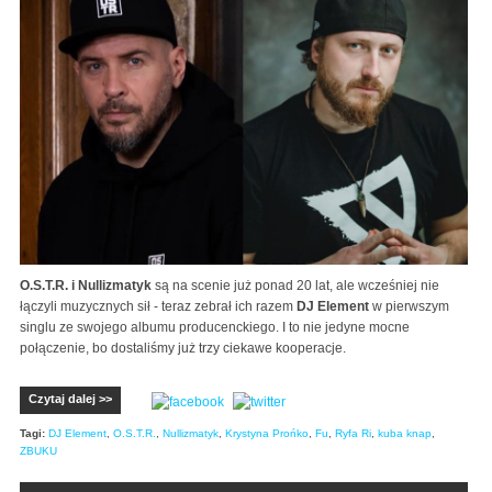
O.S.T.R. i Nullizmatyk
są na scenie już ponad 20 lat, ale wcześniej nie
łączyli muzycznych sił - teraz zebrał ich razem
DJ Element
w pierwszym
singlu ze swojego albumu producenckiego. I to nie jedyne mocne
połączenie, bo dostaliśmy już trzy ciekawe kooperacje.
Czytaj dalej >>
Tagi:
DJ Element
,
O.S.T.R.
,
Nullizmatyk
,
Krystyna Prońko
,
Fu
,
Ryfa Ri
,
kuba knap
,
ZBUKU