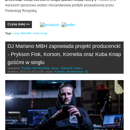
wyrazem sprzeciwu wobec mocarstwowej polityki prowadzonej przez
Federację Rosyjską.
Czytaj dalej >>
Tagi:
Liroy
,
WdoWA
,
kuba knap
DJ Mariano MBH zapowiada projekt producencki
- Prykson Fisk, Korson, Kornelia oraz Kuba Knap
gośćmi w singlu
kategorie:
Polska
,
Hip-Hop/Rap
,
News
,
Teledyski
,
Video
dodano:
2021-11-16 12:30
przez:
Kontakt
(komentarze: 0)