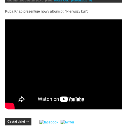
dodano:
2025-03-28 10:40
przez:
Miłosz Kiełb
(komentarze: 0)
Kuba Knap prezentuje nowy album pt. "Pierwszy kur":
Czytaj dalej >>