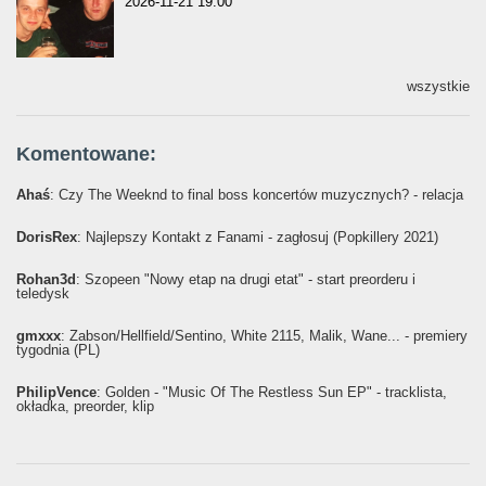
2026-11-21 19:00
wszystkie
Komentowane:
Ahaś
: Czy The Weeknd to final boss koncertów muzycznych? - relacja
DorisRex
: Najlepszy Kontakt z Fanami - zagłosuj (Popkillery 2021)
Rohan3d
: Szopeen "Nowy etap na drugi etat" - start preorderu i
teledysk
gmxxx
: Żabson/Hellfield/Sentino, White 2115, Malik, Wane... - premiery
tygodnia (PL)
PhilipVence
: Golden - "Music Of The Restless Sun EP" - tracklista,
okładka, preorder, klip