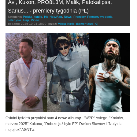
Avi, Kukon, PRO8L3M, Malik, Patokalipsa,
Sarius... - premiery tygodnia (PL)
kategorie:
Polska
,
Audio
,
Hip-Hop/Rap
,
News
,
Premiery
,
Premiery tygodnia
,
Teledyski
,
Trap
,
Video
dodano:
2025-10-04 15:00
przez:
Miłosz Kiełb
(komentarze: 0)
Ostatni tydzień przyniósł nam
4 nowe albumy
- "WPR" Aviego, "Kraków,
marzec 2025" Kukona, "Dobrze już było EP" Dwóch Sławów i "Nuty dla
mojej ex" AGNT'a.