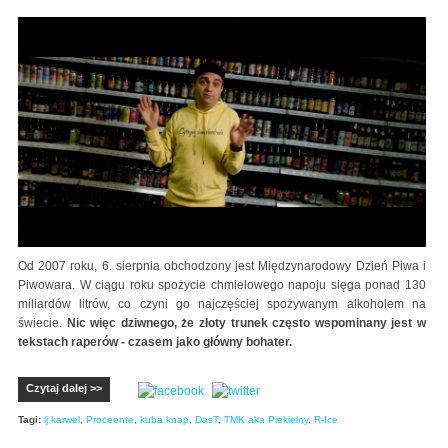
Od 2007 roku, 6. sierpnia obchodzony jest Międzynarodowy Dzień Piwa i
Piwowara. W ciągu roku spożycie chmielowego napoju sięga ponad 130
miliardów litrów, co czyni go najczęściej spożywanym alkoholem na
świecie.
Nic więc dziwnego, że złoty trunek często wspominany jest w
tekstach raperów - czasem jako główny bohater.
Czytaj dalej >>
Tagi:
lj karwel
,
Proceente
,
kuba knap
,
DasT
,
TMK aka Piekielny
,
R-Ice