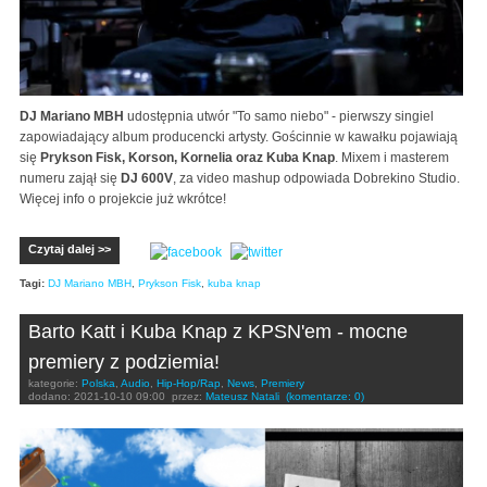
DJ Mariano MBH
udostępnia utwór "To samo niebo" - pierwszy singiel
zapowiadający album producencki artysty. Gościnnie w kawałku pojawiają
się
Prykson Fisk, Korson, Kornelia oraz Kuba Knap
. Mixem i masterem
numeru zajął się
DJ 600V
, za video mashup odpowiada Dobrekino Studio.
Więcej info o projekcie już wkrótce!
Czytaj dalej >>
Tagi:
DJ Mariano MBH
,
Prykson Fisk
,
kuba knap
Barto Katt i Kuba Knap z KPSN'em - mocne
premiery z podziemia!
kategorie:
Polska
,
Audio
,
Hip-Hop/Rap
,
News
,
Premiery
dodano:
2021-10-10 09:00
przez:
Mateusz Natali
(komentarze: 0)