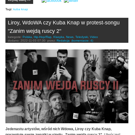
Tagi:
kuba knap
Liroy, WdoWA czy Kuba Knap w protest-songu
"Zanim wejdą ruscy 2"
kategorie:
Polska
,
Hip-Hop/Rap
,
Klasyka
,
News
,
Teledyski
,
Video
dodano:
2022-11-03 07:30
przez:
Redakcja
(komentarze: 4)
Jedenastu artystów, wśród nich Wdowa, Liroy czy Kuba Knap,
prezentuje swoje zwrotki w singlu „Zanim wejdą ruscy 2”.
Utwór jest