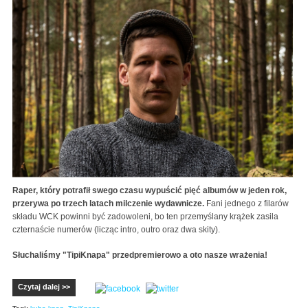
Raper, który potrafił swego czasu wypuścić pięć albumów w jeden rok,
przerywa po trzech latach milczenie wydawnicze.
Fani jednego z filarów
składu WCK powinni być zadowoleni, bo ten przemyślany krążek zasila
czternaście numerów (licząc intro, outro oraz dwa skity).
Słuchaliśmy "TipiKnapa" przedpremierowo a oto nasze wrażenia!
Czytaj dalej >>