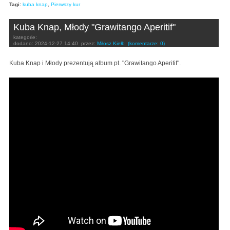
Tagi:
kuba knap
,
Pierwszy kur
Kuba Knap, Młody "Grawitango Aperitif"
kategorie:
dodano:
2024-12-27 14:40
przez:
Miłosz Kiełb
(komentarze: 0)
Kuba Knap i Młody prezentują album pt. "Grawitango Aperitif".