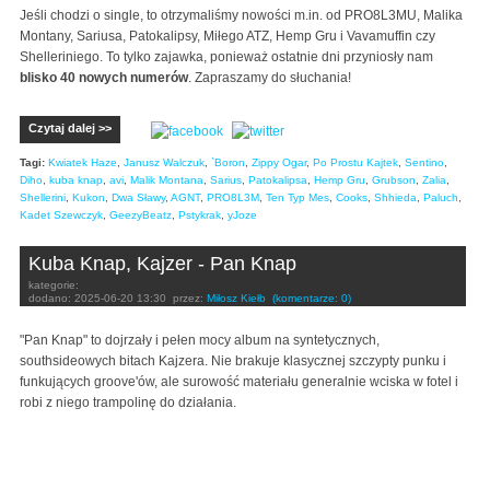
Jeśli chodzi o single, to otrzymaliśmy nowości m.in. od PRO8L3MU, Malika
Montany, Sariusa, Patokalipsy, Miłego ATZ, Hemp Gru i Vavamuffin czy
Shelleriniego. To tylko zajawka, ponieważ ostatnie dni przyniosły nam
blisko 40 nowych numerów
. Zapraszamy do słuchania!
Czytaj dalej >>
Tagi:
Kwiatek Haze
,
Janusz Walczuk
,
`Boron
,
Zippy Ogar
,
Po Prostu Kajtek
,
Sentino
,
Diho
,
kuba knap
,
avi
,
Malik Montana
,
Sarius
,
Patokalipsa
,
Hemp Gru
,
Grubson
,
Zalia
,
Shellerini
,
Kukon
,
Dwa Sławy
,
AGNT
,
PRO8L3M
,
Ten Typ Mes
,
Cooks
,
Shhieda
,
Paluch
,
Kadet Szewczyk
,
GeezyBeatz
,
Pstykrak
,
yJoze
Kuba Knap, Kajzer - Pan Knap
kategorie:
dodano:
2025-06-20 13:30
przez:
Miłosz Kiełb
(komentarze: 0)
"Pan Knap" to dojrzały i pełen mocy album na syntetycznych,
southsideowych bitach Kajzera. Nie brakuje klasycznej szczypty punku i
funkujących groove'ów, ale surowość materiału generalnie wciska w fotel i
robi z niego trampolinę do działania.