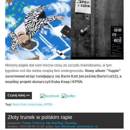
Miniony piątek dał nam mocne ciosy ze szczytu mainstreamu, w tym
tygodniu coś dla siebie znajdą fani undergroundu.
Nowy album "Yuppie"
zaserwował wciąż rozwijający się Barto Katt (wcześniej Barto'cut12), a
wspólny projekt dostarczyli Kuba Knap i KPSN.
Czytaj dalej >>
Tagi:
Barto Katt
,
kuba knap
,
KPSN
Złoty trunek w polskim rapie
kategorie:
Polska
,
Felietony
,
Hip-Hop/Rap
,
Rankingi
dodano:
2021-08-06 21:00
przez:
Igor Wiśniewski
(komentarze: 4)