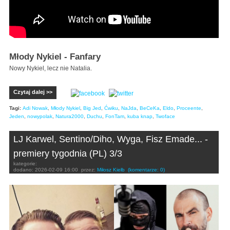
Młody Nykiel - Fanfary
Nowy Nykiel, lecz nie Natalia.
Czytaj dalej >>
Tagi:
Adi Nowak
,
Młody Nykiel
,
Big Jed
,
Ćwiku
,
NaJda
,
BeCeKa
,
Eldo
,
Proceente
,
Jeden
,
nowypolak
,
Natura2000
,
Duchu
,
FonTam
,
kuba knap
,
Twoface
LJ Karwel, Sentino/Diho, Wyga, Fisz Emade... -
premiery tygodnia (PL) 3/3
kategorie:
dodano:
2026-02-09 16:00
przez:
Miłosz Kiełb
(komentarze: 0)