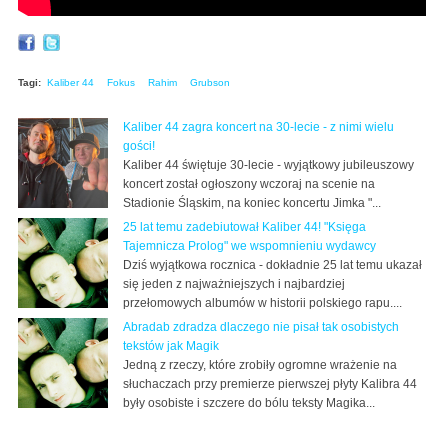
Tagi:
Kaliber 44
Fokus
Rahim
Grubson
Kaliber 44 zagra koncert na 30-lecie - z nimi wielu
gości!
Kaliber 44 świętuje 30-lecie - wyjątkowy jubileuszowy
koncert został ogłoszony wczoraj na scenie na
Stadionie Śląskim, na koniec koncertu Jimka "...
25 lat temu zadebiutował Kaliber 44! "Księga
Tajemnicza Prolog" we wspomnieniu wydawcy
Dziś wyjątkowa rocznica - dokładnie 25 lat temu ukazał
się jeden z najważniejszych i najbardziej
przełomowych albumów w historii polskiego rapu....
Abradab zdradza dlaczego nie pisał tak osobistych
tekstów jak Magik
Jedną z rzeczy, które zrobiły ogromne wrażenie na
słuchaczach przy premierze pierwszej płyty Kalibra 44
były osobiste i szczere do bólu teksty Magika...