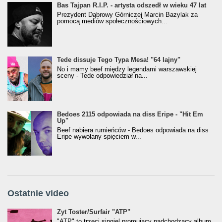
Bas Tajpan R.I.P. - artysta odszedł w wieku 47 lat
Prezydent Dąbrowy Górniczej Marcin Bazylak za
pomocą mediów społecznościowych...
Tede dissuje Tego Typa Mesa! "64 lajny"
No i mamy beef między legendami warszawskiej
sceny - Tede odpowiedział na...
Bedoes 2115 odpowiada na diss Eripe - "Hit Em
Up"
Beef nabiera rumieńców - Bedoes odpowiada na diss
Eripe wywołany spięciem w...
Ostatnie video
Żyt Toster/SurfAir - ATP VIDEO
Żyt Toster/Surfair "ATP"
"ATP" to trzeci singiel promujący nadchodzący album