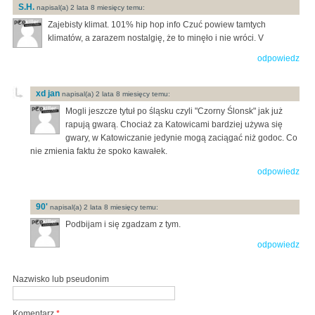
S.H.
napisal(a) 2 lata 8 miesięcy temu:
Zajebisty klimat. 101% hip hop info Czuć powiew tamtych
klimatów, a zarazem nostalgię, że to minęło i nie wróci. V
odpowiedz
xd jan
napisal(a) 2 lata 8 miesięcy temu:
Mogli jeszcze tytuł po śląsku czyli "Czorny Ślonsk" jak już
rapują gwarą. Chociaż za Katowicami bardziej używa się
gwary, w Katowiczanie jedynie mogą zaciągać niż godoc. Co
nie zmienia faktu że spoko kawałek.
odpowiedz
90'
napisal(a) 2 lata 8 miesięcy temu:
Podbijam i się zgadzam z tym.
odpowiedz
Nazwisko lub pseudonim
Komentarz
*