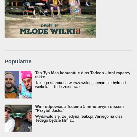
Popularne
Ten Typ Mes komentuje diss Tedego - inni raperzy
także
Takiego starcia na warszawskiej scenie nie było od
wielu lat - Tede zdissował...
Wini odpowiada Tedemu 5-minutowym dissem
"Przytul Jacka"
Wydawało się, że jedyną reakcją Winiego na diss
Tedego będzie film z...