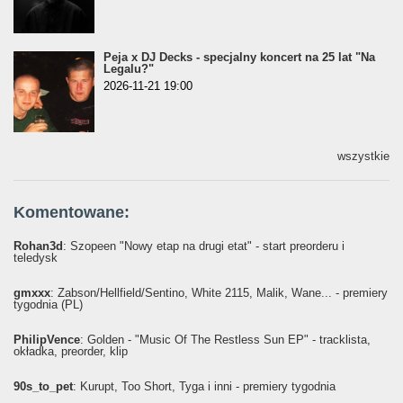
Peja x DJ Decks - specjalny koncert na 25 lat "Na
Legalu?"
2026-11-21 19:00
wszystkie
Komentowane:
Rohan3d
: Szopeen "Nowy etap na drugi etat" - start preorderu i
teledysk
gmxxx
: Żabson/Hellfield/Sentino, White 2115, Malik, Wane... - premiery
tygodnia (PL)
PhilipVence
: Golden - "Music Of The Restless Sun EP" - tracklista,
okładka, preorder, klip
90s_to_pet
: Kurupt, Too Short, Tyga i inni - premiery tygodnia