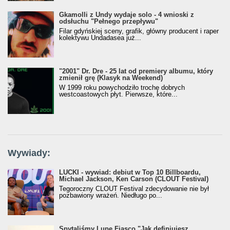
Gkamolli z Undy wydaje solo - 4 wnioski z
odsłuchu "Pełnego przepływu"
Filar gdyńskiej sceny, grafik, główny producent i raper
kolektywu Undadasea już...
"2001" Dr. Dre - 25 lat od premiery albumu, który
zmienił grę (Klasyk na Weekend)
W 1999 roku powychodziło trochę dobrych
westcoastowych płyt. Pierwsze, które...
Wywiady:
LUCKI - wywiad: debiut w Top 10 Billboardu,
Michael Jackson, Ken Carson (CLOUT Festival)
Tegoroczny CLOUT Festival zdecydowanie nie był
pozbawiony wrażeń. Niedługo po...
Spytaliśmy Lupe Fiasco "Jak definiujesz