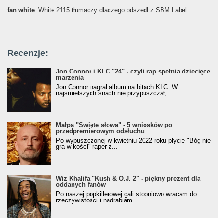
fan white
: White 2115 tłumaczy dlaczego odszedł z SBM Label
Recenzje:
Jon Connor i KLC "24" - czyli rap spełnia dziecięce
marzenia
Jon Connor nagrał album na bitach KLC. W
najśmielszych snach nie przypuszczał,...
Małpa "Święte słowa" - 5 wniosków po
przedpremierowym odsłuchu
Po wypuszczonej w kwietniu 2022 roku płycie "Bóg nie
gra w kości" raper z...
Wiz Khalifa "Kush & O.J. 2" - piękny prezent dla
oddanych fanów
Po naszej popkillerowej gali stopniowo wracam do
rzeczywistości i nadrabiam...