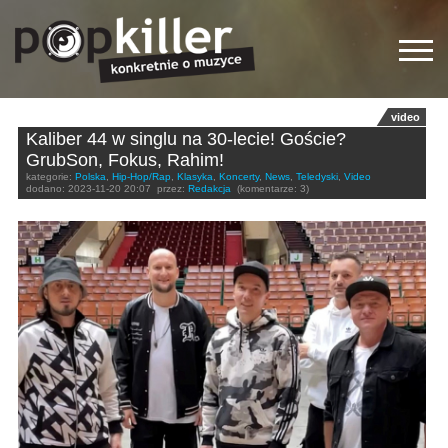
video
Kaliber 44 w singlu na 30-lecie! Goście?
GrubSon, Fokus, Rahim!
kategorie:
Polska
,
Hip-Hop/Rap
,
Klasyka
,
Koncerty
,
News
,
Teledyski
,
Video
dodano:
2023-11-20 20:07
przez:
Redakcja
(komentarze: 3)