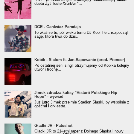
duetu Żyt Toster/SurfAir "...
donGURALesko z nagrodą za
DGE - Gankstaz Paradajs
Klasyczny/Trueschoolowy Album Roku
To właśnie tu, pół wieku temu DJ Kool Herc rozpoczął
(Popkillery 2023)
sagę, która trwa do dziś...
Kobik - Slalom ft. Jan-Rapowanie (prod. Pioneer)
Kobik - Slalom ft. Jan-Rapowanie (prod. Pioneer)
[Official Music Visualiser]
Po ostatniej serii singli otrzymujemy od Kobika kolejny
utwór i trochę...
Jimek zdradza kulisy "Historii Polskiego Hip-
Jimek zdradza kulisy "Historii Polskiego Hip-
Hopu" - wywiad
Hopu" - wywiad
Już jutro Jimek przejmie Stadion Śląski, by wspólnie z
gośćmi i orkiestrą...
Gładki JR - Patoshot
Gładki JR - Patoshot
Gładki JR to 21-letni raper z Dolnego Śląska i nowy