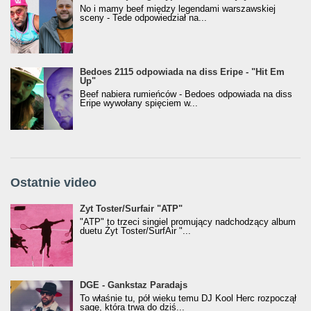
No i mamy beef między legendami warszawskiej
sceny - Tede odpowiedział na...
Bedoes 2115 odpowiada na diss Eripe - "Hit Em
Up"
Beef nabiera rumieńców - Bedoes odpowiada na diss
Eripe wywołany spięciem w...
Ostatnie video
Żyt Toster/SurfAir - ATP VIDEO
Żyt Toster/Surfair "ATP"
"ATP" to trzeci singiel promujący nadchodzący album
duetu Żyt Toster/SurfAir "...
donGURALesko z nagrodą za
DGE - Gankstaz Paradajs
Klasyczny/Trueschoolowy Album Roku
To właśnie tu, pół wieku temu DJ Kool Herc rozpoczął
(Popkillery 2023)
sagę, która trwa do dziś...