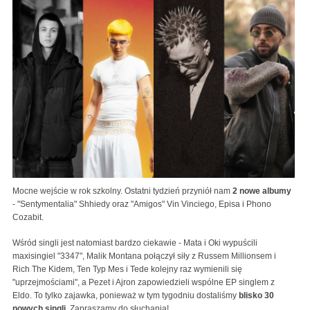
Mocne wejście w rok szkolny. Ostatni tydzień przyniół nam
2 nowe albumy
- "Sentymentalia" Shhiedy oraz "Amigos" Vin Vinciego, Episa i Phono
Cozabit.
Wśród singli jest natomiast bardzo ciekawie - Mata i Oki wypuścili
maxisingiel "3347", Malik Montana połączył siły z Russem Millionsem i
Rich The Kidem, Ten Typ Mes i Tede kolejny raz wymienili się
"uprzejmościami", a Pezet i Ajron zapowiedzieli wspólne EP singlem z
Eldo. To tylko zajawka, ponieważ w tym tygodniu dostaliśmy
blisko 30
nowych singli
. Zapraszamy do słuchania!