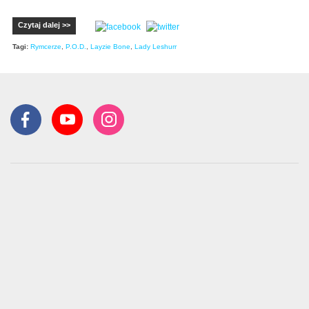
Czytaj dalej >>
Tagi:
Rymcerze
,
P.O.D.
,
Layzie Bone
,
Lady Leshurr