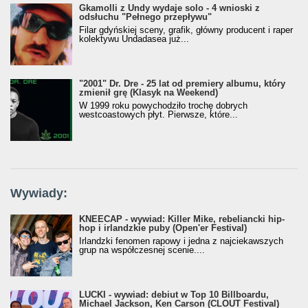
Gkamolli z Undy wydaje solo - 4 wnioski z
odsłuchu "Pełnego przepływu"
Filar gdyńskiej sceny, grafik, główny producent i raper
kolektywu Undadasea już...
"2001" Dr. Dre - 25 lat od premiery albumu, który
zmienił grę (Klasyk na Weekend)
W 1999 roku powychodziło trochę dobrych
westcoastowych płyt. Pierwsze, które...
Wywiady:
KNEECAP - wywiad: Killer Mike, rebeliancki hip-
hop i irlandzkie puby (Open'er Festival)
Irlandzki fenomen rapowy i jedna z najciekawszych
grup na współczesnej scenie....
LUCKI - wywiad: debiut w Top 10 Billboardu,
Michael Jackson, Ken Carson (CLOUT Festival)