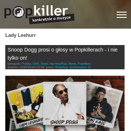
Lady Leshurr
Snoop Dogg prosi o głosy w Popkillerach - i nie
tylko on!
kategorie:
Polska
,
USA
,
Świat
,
Hip-Hop/Rap
,
News
,
Popkillery
dodano:
2026-03-03 12:00
przez:
Redakcja
(komentarze: 2)