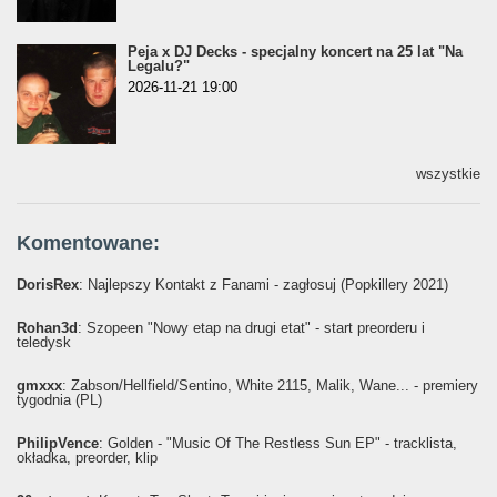
Peja x DJ Decks - specjalny koncert na 25 lat "Na
Legalu?"
2026-11-21 19:00
wszystkie
Komentowane:
DorisRex
: Najlepszy Kontakt z Fanami - zagłosuj (Popkillery 2021)
Rohan3d
: Szopeen "Nowy etap na drugi etat" - start preorderu i
teledysk
gmxxx
: Żabson/Hellfield/Sentino, White 2115, Malik, Wane... - premiery
tygodnia (PL)
PhilipVence
: Golden - "Music Of The Restless Sun EP" - tracklista,
okładka, preorder, klip