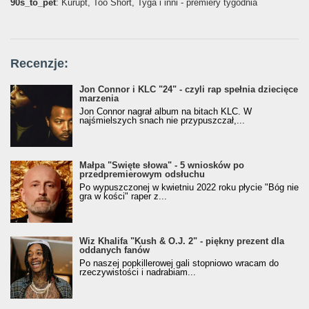
90s_to_pet
: Kurupt, Too Short, Tyga i inni - premiery tygodnia
Recenzje:
Jon Connor i KLC "24" - czyli rap spełnia dziecięce
marzenia
Jon Connor nagrał album na bitach KLC. W
najśmielszych snach nie przypuszczał,...
Małpa "Święte słowa" - 5 wniosków po
przedpremierowym odsłuchu
Po wypuszczonej w kwietniu 2022 roku płycie "Bóg nie
gra w kości" raper z...
Wiz Khalifa "Kush & O.J. 2" - piękny prezent dla
oddanych fanów
Po naszej popkillerowej gali stopniowo wracam do
rzeczywistości i nadrabiam...