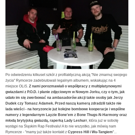
Po odwiedzeniu kilkuset szkół z profilaktyczną akcją "Nie zmarnuj swojego
życia" Rymcerze zadebiutowali legalnym albumem, wskakując na 4
miejsce OLiS.
Z nami porozmawiali o współpracy z multiplatynowymi
gwiazdami z P.O.D. i planie zdjęciowym w Nowym Jorku, czy o tym, jak
udało im się zwerbować na ambasadorów akcji takie osoby jak Jerzy
Dudek czy Tomasz Adamek. Przed naszą kamerą zdradzili także nie
lada wieści - na horyzoncie już kolejne bombowe kooperacje i wspólne
numery z legendarnym Layzie Bone'em z Bone Thugs-N-Harmony oraz
młodą brytyjską gwiazdą, raperką Lady Leshurr
, która już w sobotę
wystąpi na Śląskim Rap Festivalu! A to nie wszystko, jak mówią nam
Rymcerze - "mamy już także kontakt z
Cypress Hill i Wu-Tangiem
"...