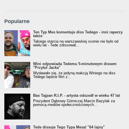
Popularne
Ten Typ Mes komentuje diss Tedego - inni raperzy
także
Takiego starcia na warszawskiej scenie nie było od
wielu lat - Tede zdissował...
Wini odpowiada Tedemu 5-minutowym dissem
"Przytul Jacka"
Wydawało się, że jedyną reakcją Winiego na diss
Tedego będzie film z...
Bas Tajpan R.I.P. - artysta odszedł w wieku 47 lat
Prezydent Dąbrowy Górniczej Marcin Bazylak za
pomocą mediów społecznościowych...
Tede dissuje Tego Typa Mesa! "64 lajny"