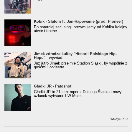
Kobik - Slalom ft. Jan-Rapowanie (prod. Pioneer)
Kobik - Slalom ft. Jan-Rapowanie (prod. Pioneer)
[Official Music Visualiser]
Po ostatniej serii singli otrzymujemy od Kobika kolejny
utwór i trochę...
Jimek zdradza kulisy "Historii Polskiego Hip-
Jimek zdradza kulisy "Historii Polskiego Hip-
Hopu" - wywiad
Hopu" - wywiad
Już jutro Jimek przejmie Stadion Śląski, by wspólnie z
gośćmi i orkiestrą...
Gładki JR - Patoshot
Gładki JR - Patoshot
Gładki JR to 21-letni raper z Dolnego Śląska i nowy
członek wytwórni TiW Music...
wszystkie