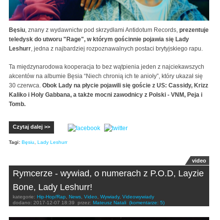
Bęsiu
, znany z wydawnictw pod skrzydłami Antidotum Records,
prezentuje
teledysk do utworu "Rage", w którym gościnnie pojawia się Lady
Leshurr
, jedna z najbardziej rozpoznawalnych postaci brytyjskiego rapu.
Ta międzynarodowa kooperacja to bez wątpienia jeden z najciekawszych
akcentów na albumie Bęsia “Niech chronią ich te anioły”, który ukazał się
30 czerwca.
Obok Lady na płycie pojawili się goście z US: Cassidy, Krizz
Kaliko i Holy Gabbana, a także mocni zawodnicy z Polski - VNM, Peja i
Tomb.
Czytaj dalej >>
Tagi:
Bęsiu
,
Lady Leshurr
video
Rymcerze - wywiad, o numerach z P.O.D, Layzie
Bone, Lady Leshurr!
kategorie:
Hip-Hop/Rap
,
News
,
Video
,
Wywiady
,
Videowywiady
dodano:
2017-12-07 18:39
przez:
Mateusz Natali
(komentarze: 5)