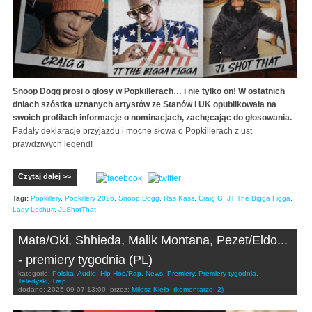
Snoop Dogg prosi o głosy w Popkillerach… i nie tylko on! W ostatnich
dniach szóstka uznanych artystów ze Stanów i UK opublikowała na
swoich profilach informacje o nominacjach, zachęcając do głosowania.
Padały deklaracje przyjazdu i mocne słowa o Popkillerach z ust
prawdziwych legend!
Czytaj dalej >>
Tagi:
Popkillery
,
Popkillery 2026
,
Snoop Dogg
,
Ras Kass
,
Craig G
,
JT The Bigga Figga
,
Lady Leshurr
,
JLShotThat
Mata/Oki, Shhieda, Malik Montana, Pezet/Eldo...
- premiery tygodnia (PL)
kategorie:
Polska
,
Audio
,
Hip-Hop/Rap
,
News
,
Premiery
,
Premiery tygodnia
,
Teledyski
,
Trap
dodano:
2025-09-07 13:00
przez:
Miłosz Kiełb
(komentarze: 2)