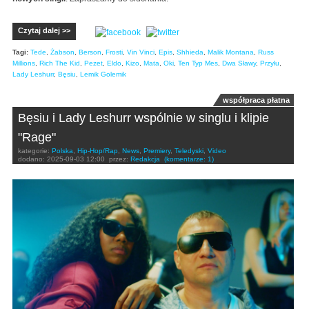
Czytaj dalej >>
Tagi:
Tede
,
Żabson
,
Berson
,
Frosti
,
Vin Vinci
,
Epis
,
Shhieda
,
Malik Montana
,
Russ
Millions
,
Rich The Kid
,
Pezet
,
Eldo
,
Kizo
,
Mata
,
Oki
,
Ten Typ Mes
,
Dwa Sławy
,
Przyłu
,
Lady Leshurr
,
Bęsiu
,
Lemik Golemik
współpraca płatna
Bęsiu i Lady Leshurr wspólnie w singlu i klipie
"Rage"
kategorie:
Polska
,
Hip-Hop/Rap
,
News
,
Premiery
,
Teledyski
,
Video
dodano:
2025-09-03 12:00
przez:
Redakcja
(komentarze: 1)