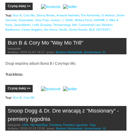
Czytaj dalej >>
Tagi:
Bun B
,
Cory Mo
,
Danny Brown
,
Armand Hammer
,
The Alchemist
,
G Herboo
,
Domo
Genesis
,
Graymatter
,
Joey Purp
,
reason
,
J. Stalin
,
Mickey Factz
,
AWSME J
,
Mike &
Keys
,
JasonMartin
,
Lefty Gunplay
,
Termanology
,
Nef
,
Cymarshall Law
,
Ramson
Badbonez
,
Casey Veggies
,
Jim Jones
,
Devlin
,
Durrty Goodz
,
BLK ODYSSEY
Bun B & Cory Mo "Way Mo Trill"
kategorie:
dodano:
2025-11-07 19:17
przez:
Bartosz Skolasiński
(komentarze: 0)
Drugi wspólny album Buna B i Cory'ego Mo.
Tracklista:
Czytaj dalej >>
Tagi:
Bun B
,
Cory Mo
Snoop Dogg & Dr. Dre wracają z "Missionary" -
premiery tygodnia
kategorie:
USA
,
Hip-Hop/Rap
,
Premiery
,
Premiery tygodnia
,
Trap
dodano:
2024-12-13 13:00
przez:
Bartosz Skolasiński
(komentarze: 6)