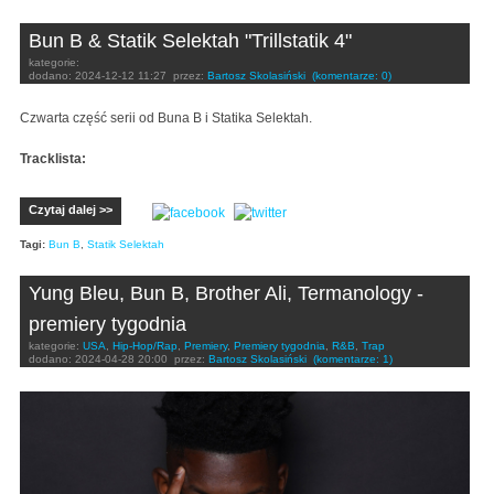
Bun B & Statik Selektah "Trillstatik 4"
kategorie:
dodano:
2024-12-12 11:27
przez:
Bartosz Skolasiński
(komentarze: 0)
Czwarta część serii od Buna B i Statika Selektah.
Tracklista:
Czytaj dalej >>
Tagi:
Bun B
,
Statik Selektah
Yung Bleu, Bun B, Brother Ali, Termanology -
premiery tygodnia
kategorie:
USA
,
Hip-Hop/Rap
,
Premiery
,
Premiery tygodnia
,
R&B
,
Trap
dodano:
2024-04-28 20:00
przez:
Bartosz Skolasiński
(komentarze: 1)