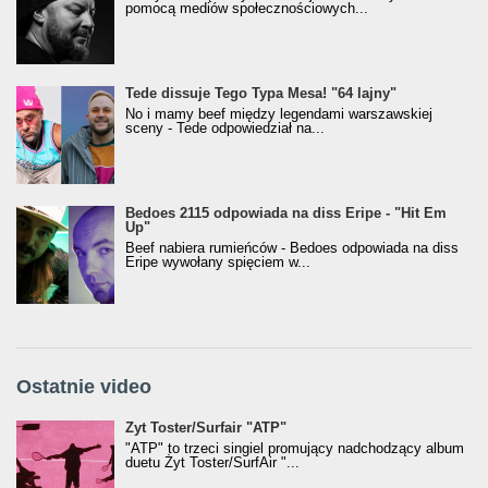
pomocą mediów społecznościowych...
Tede dissuje Tego Typa Mesa! "64 lajny"
No i mamy beef między legendami warszawskiej
sceny - Tede odpowiedział na...
Bedoes 2115 odpowiada na diss Eripe - "Hit Em
Up"
Beef nabiera rumieńców - Bedoes odpowiada na diss
Eripe wywołany spięciem w...
Ostatnie video
Żyt Toster/SurfAir - ATP VIDEO
Żyt Toster/Surfair "ATP"
"ATP" to trzeci singiel promujący nadchodzący album
duetu Żyt Toster/SurfAir "...