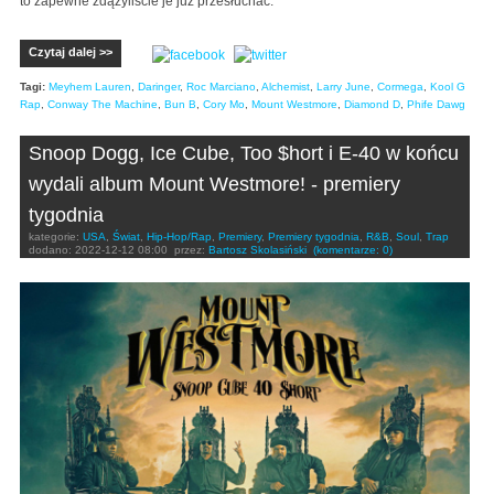
to zapewne zdążyliście je już przesłuchać.
Czytaj dalej >>
Tagi:
Meyhem Lauren
,
Daringer
,
Roc Marciano
,
Alchemist
,
Larry June
,
Cormega
,
Kool G
Rap
,
Conway The Machine
,
Bun B
,
Cory Mo
,
Mount Westmore
,
Diamond D
,
Phife Dawg
Snoop Dogg, Ice Cube, Too $hort i E-40 w końcu
wydali album Mount Westmore! - premiery
tygodnia
kategorie:
USA
,
Świat
,
Hip-Hop/Rap
,
Premiery
,
Premiery tygodnia
,
R&B
,
Soul
,
Trap
dodano:
2022-12-12 08:00
przez:
Bartosz Skolasiński
(komentarze: 0)