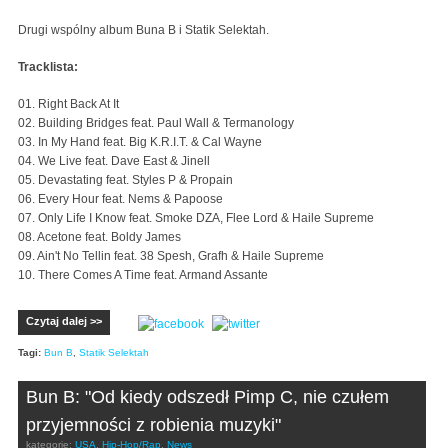
Drugi wspólny album Buna B i Statik Selektah.
Tracklista:
01. Right Back At It
02. Building Bridges feat. Paul Wall & Termanology
03. In My Hand feat. Big K.R.I.T. & Cal Wayne
04. We Live feat. Dave East & Jinell
05. Devastating feat. Styles P & Propain
06. Every Hour feat. Nems & Papoose
07. Only Life I Know feat. Smoke DZA, Flee Lord & Haile Supreme
08. Acetone feat. Boldy James
09. Ain't No Tellin feat. 38 Spesh, Grafh & Haile Supreme
10. There Comes A Time feat. Armand Assante
Czytaj dalej >>
Tagi:
Bun B
,
Statik Selektah
Bun B: "Od kiedy odszedł Pimp C, nie czułem
przyjemności z robienia muzyki"
kategorie:
USA
,
Hip-Hop/Rap
,
News