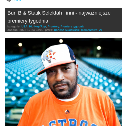
Tagi:
Bun B
Bun B & Statik Selektah i inni - najważniejsze
premiery tygodnia
kategorie:
USA
,
Hip-Hop/Rap
,
Premiery
,
Premiery tygodnia
dodano:
2023-12-24 23:00
przez:
Bartosz Skolasiński
(komentarze: 2)