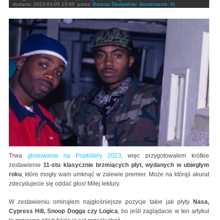
dodano:
2023-03-05 13:00
przez:
Bartosz Skolasiński
(komentarze: 8)
Trwa
głosowanie na Popkillery 2023
, więc przygotowałem krótkie
zestawienie
11-stu klasycznie brzmiących płyt, wydanych w ubiegłym
roku
, które mogły wam umknąć w zalewie premier. Może na którąś akurat
zdecydujecie się oddać głos! Miłej lektury.
W zestawieniu ominąłem najgłośniejsze pozycje takie jak płyty
Nasa,
Cypress Hill, Snoop Dogga czy Logica
, bo jeśli zaglądacie w ten artykuł