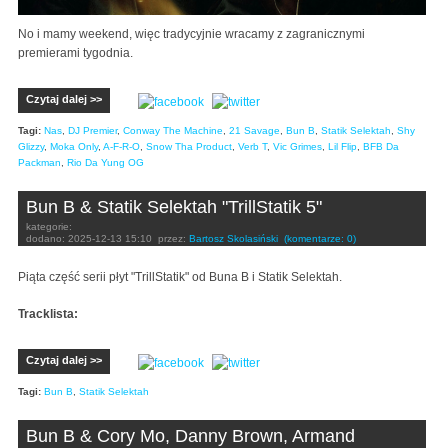
No i mamy weekend, więc tradycyjnie wracamy z zagranicznymi
premierami tygodnia.
Czytaj dalej >>
Tagi:
Nas
,
DJ Premier
,
Conway The Machine
,
21 Savage
,
Bun B
,
Statik Selektah
,
Shy
Glizzy
,
Moka Only
,
A-F-R-O
,
Snow Tha Product
,
Verb T
,
Vic Grimes
,
Lil Flip
,
BFB Da
Packman
,
Rio Da Yung OG
Bun B & Statik Selektah "TrillStatik 5"
kategorie:
dodano:
2025-12-13 15:10
przez:
Bartosz Skolasiński
(komentarze: 0)
Piąta część serii płyt "TrillStatik" od Buna B i Statik Selektah.
Tracklista:
Czytaj dalej >>
Tagi:
Bun B
,
Statik Selektah
Bun B & Cory Mo, Danny Brown, Armand