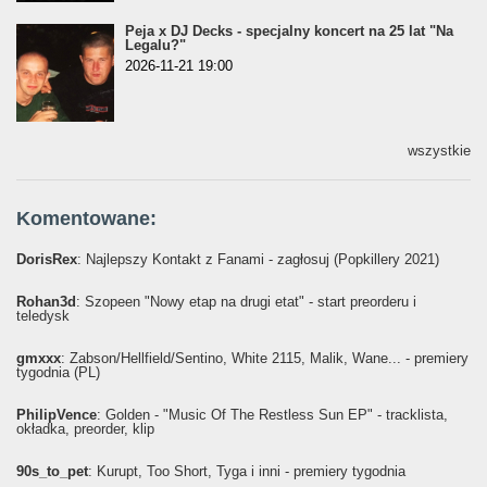
Peja x DJ Decks - specjalny koncert na 25 lat "Na
Legalu?"
2026-11-21 19:00
wszystkie
Komentowane:
DorisRex
: Najlepszy Kontakt z Fanami - zagłosuj (Popkillery 2021)
Rohan3d
: Szopeen "Nowy etap na drugi etat" - start preorderu i
teledysk
gmxxx
: Żabson/Hellfield/Sentino, White 2115, Malik, Wane... - premiery
tygodnia (PL)
PhilipVence
: Golden - "Music Of The Restless Sun EP" - tracklista,
okładka, preorder, klip
90s_to_pet
: Kurupt, Too Short, Tyga i inni - premiery tygodnia