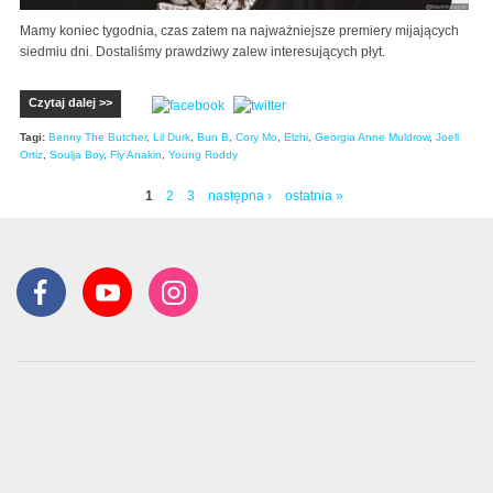
Mamy koniec tygodnia, czas zatem na najważniejsze premiery mijających
siedmiu dni. Dostaliśmy prawdziwy zalew interesujących płyt.
Czytaj dalej >>
Tagi:
Benny The Butcher
,
Lil Durk
,
Bun B
,
Cory Mo
,
Elzhi
,
Georgia Anne Muldrow
,
Joell
Ortiz
,
Soulja Boy
,
Fly Anakin
,
Young Roddy
1
2
3
następna ›
ostatnia »
Strony