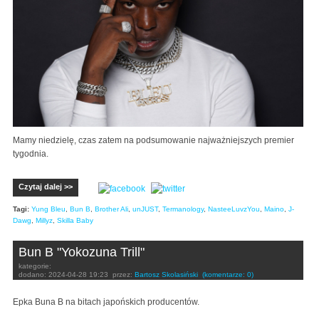
Mamy niedzielę, czas zatem na podsumowanie najważniejszych premier
tygodnia.
Czytaj dalej >>
Tagi:
Yung Bleu
,
Bun B
,
Brother Ali
,
unJUST
,
Termanology
,
NasteeLuvzYou
,
Maino
,
J-
Dawg
,
Millyz
,
Skilla Baby
Bun B "Yokozuna Trill"
kategorie:
dodano:
2024-04-28 19:23
przez:
Bartosz Skolasiński
(komentarze: 0)
Epka Buna B na bitach japońskich producentów.