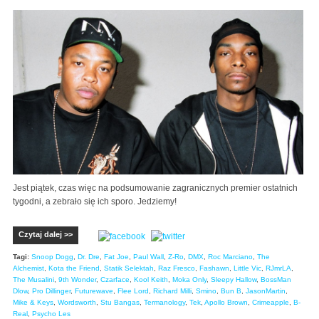
Jest piątek, czas więc na podsumowanie zagranicznych premier ostatnich
tygodni, a zebrało się ich sporo. Jedziemy!
Czytaj dalej >>
Tagi:
Snoop Dogg
,
Dr. Dre
,
Fat Joe
,
Paul Wall
,
Z-Ro
,
DMX
,
Roc Marciano
,
The
Alchemist
,
Kota the Friend
,
Statik Selektah
,
Raz Fresco
,
Fashawn
,
Little Vic
,
RJmrLA
,
The Musalini
,
9th Wonder
,
Czarface
,
Kool Keith
,
Moka Only
,
Sleepy Hallow
,
BossMan
Dlow
,
Pro Dillinger
,
Futurewave
,
Flee Lord
,
Richard Milli
,
Smino
,
Bun B
,
JasonMartin
,
Mike & Keys
,
Wordsworth
,
Stu Bangas
,
Termanology
,
Tek
,
Apollo Brown
,
Crimeapple
,
B-
Real
,
Psycho Les