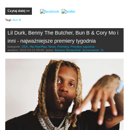
Czytaj dalej >>
Tagi:
Bun B
Lil Durk, Benny The Butcher, Bun B & Cory Mo i
inni - najważniejsze premiery tygodnia
kategorie:
USA
,
Hip-Hop/Rap
,
News
,
Premiery
,
Premiery tygodnia
dodano:
2022-03-13 09:00
przez:
Bartosz Skolasiński
(komentarze: 3)