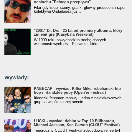
odsłuchu "Pełnego przepływu"
Filar gdyńskiej sceny, grafik, główny producent i raper
kolektywu Undadasea już...
"2001" Dr. Dre - 25 lat od premiery albumu, który
zmienił grę (Klasyk na Weekend)
W 1999 roku powychodziło trochę dobrych
westcoastowych płyt. Pierwsze, które...
Wywiady:
KNEECAP - wywiad: Killer Mike, rebeliancki hip-
hop i irlandzkie puby (Open'er Festival)
Irlandzki fenomen rapowy i jedna z najciekawszych
grup na współczesnej scenie....
LUCKI - wywiad: debiut w Top 10 Billboardu,
Michael Jackson, Ken Carson (CLOUT Festival)
Tegoroczny CLOUT Festival zdecydowanie nie był