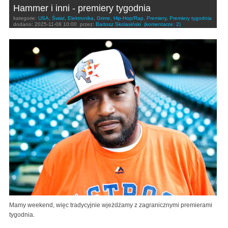
Hammer i inni - premiery tygodnia
kategorie:
USA
,
Świat
,
Elektronika
,
Grime
,
Hip-Hop/Rap
,
Premiery
,
Premiery tygodnia
dodano:
2025-11-08 10:00
przez:
Bartosz Skolasiński
(komentarze: 2)
Mamy weekend, więc tradycyjnie wjeżdżamy z zagranicznymi premierami
tygodnia.