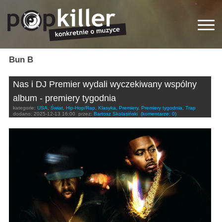
Bun B
Nas i DJ Premier wydali wyczekiwany wspólny
album - premiery tygodnia
kategorie:
USA
,
Świat
,
Hip-Hop/Rap
,
Klasyka
,
Premiery
,
Premiery tygodnia
,
Trap
dodano:
2025-12-13 16:00
przez:
Bartosz Skolasiński
(komentarze: 0)