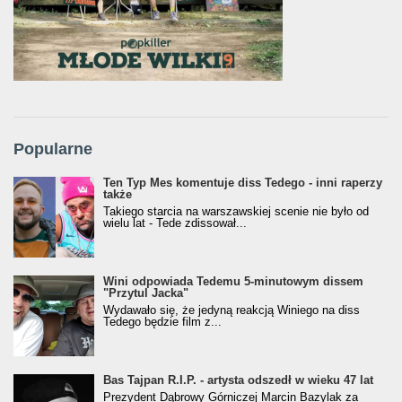
Popularne
Ten Typ Mes komentuje diss Tedego - inni raperzy
także
Takiego starcia na warszawskiej scenie nie było od
wielu lat - Tede zdissował...
Wini odpowiada Tedemu 5-minutowym dissem
"Przytul Jacka"
Wydawało się, że jedyną reakcją Winiego na diss
Tedego będzie film z...
Bas Tajpan R.I.P. - artysta odszedł w wieku 47 lat
Prezydent Dąbrowy Górniczej Marcin Bazylak za