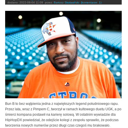
dodano:
2022-08-04 11:09
przez:
Bartosz Skolasiński
(komentarze: 1)
Bun B to bez wątpienia jedna z największych legend południowego rapu.
Przez lata, wraz z Pimpem C, tworzył w ramach kultowego duetu UGK, a po
śmierci kompana postawił na karierę solową. W ostatnim wywiadzie dla
HipHopDX powiedział, że odejście kolegi z zespołu sprawiło, że podczas
tworzenia nowych numerów przez długi czas czegoś mu brakowało.