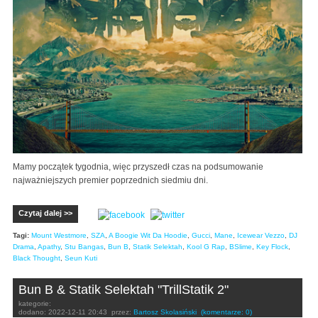
Mamy początek tygodnia, więc przyszedł czas na podsumowanie
najważniejszych premier poprzednich siedmiu dni.
Czytaj dalej >>
Tagi:
Mount Westmore
,
SZA
,
A Boogie Wit Da Hoodie
,
Gucci
,
Mane
,
Icewear Vezzo
,
DJ
Drama
,
Apathy
,
Stu Bangas
,
Bun B
,
Statik Selektah
,
Kool G Rap
,
BSlime
,
Key Flock
,
Black Thought
,
Seun Kuti
Bun B & Statik Selektah "TrillStatik 2"
kategorie:
dodano:
2022-12-11 20:43
przez:
Bartosz Skolasiński
(komentarze: 0)