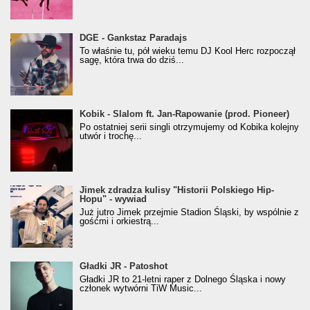
donGURALesko z nagrodą za
DGE - Gankstaz Paradajs
Klasyczny/Trueschoolowy Album Roku
To właśnie tu, pół wieku temu DJ Kool Herc rozpoczął
(Popkillery 2023)
sagę, która trwa do dziś...
Kobik - Slalom ft. Jan-Rapowanie (prod. Pioneer)
Kobik - Slalom ft. Jan-Rapowanie (prod. Pioneer)
[Official Music Visualiser]
Po ostatniej serii singli otrzymujemy od Kobika kolejny
utwór i trochę...
Jimek zdradza kulisy "Historii Polskiego Hip-
Jimek zdradza kulisy "Historii Polskiego Hip-
Hopu" - wywiad
Hopu" - wywiad
Już jutro Jimek przejmie Stadion Śląski, by wspólnie z
gośćmi i orkiestrą...
Gładki JR - Patoshot
Gładki JR - Patoshot
Gładki JR to 21-letni raper z Dolnego Śląska i nowy
członek wytwórni TiW Music...