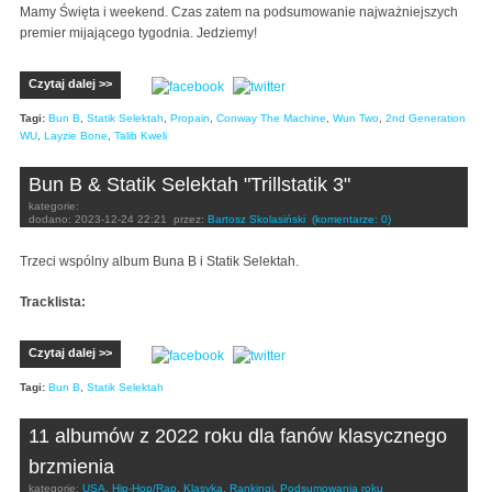
Mamy Święta i weekend. Czas zatem na podsumowanie najważniejszych
premier mijającego tygodnia. Jedziemy!
Czytaj dalej >>
Tagi:
Bun B
,
Statik Selektah
,
Propain
,
Conway The Machine
,
Wun Two
,
2nd Generation
WU
,
Layzie Bone
,
Talib Kweli
Bun B & Statik Selektah "Trillstatik 3"
kategorie:
dodano:
2023-12-24 22:21
przez:
Bartosz Skolasiński
(komentarze: 0)
Trzeci wspólny album Buna B i Statik Selektah.
Tracklista:
Czytaj dalej >>
Tagi:
Bun B
,
Statik Selektah
11 albumów z 2022 roku dla fanów klasycznego
brzmienia
kategorie:
USA
,
Hip-Hop/Rap
,
Klasyka
,
Rankingi
,
Podsumowania roku