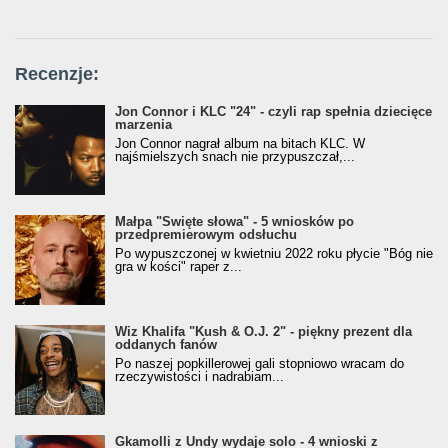
Recenzje:
Jon Connor i KLC "24" - czyli rap spełnia dziecięce
marzenia
Jon Connor nagrał album na bitach KLC. W
najśmielszych snach nie przypuszczał,...
Małpa "Święte słowa" - 5 wniosków po
przedpremierowym odsłuchu
Po wypuszczonej w kwietniu 2022 roku płycie "Bóg nie
gra w kości" raper z...
Wiz Khalifa "Kush & O.J. 2" - piękny prezent dla
oddanych fanów
Po naszej popkillerowej gali stopniowo wracam do
rzeczywistości i nadrabiam...
Gkamolli z Undy wydaje solo - 4 wnioski z