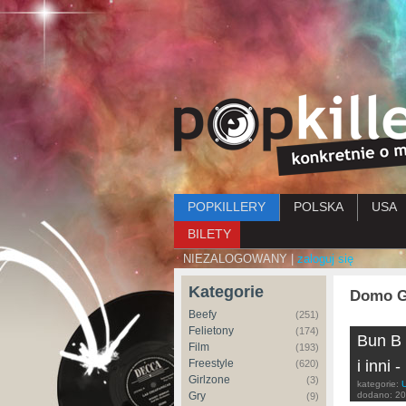
Menu główne
POPKILLERY
POLSKA
USA
BILETY
NIEZALOGOWANY |
zaloguj się
Kategorie
Domo G
Beefy
(251)
Felietony
(174)
Bun B
Film
(193)
Freestyle
i inni 
(620)
Girlzone
(3)
kategorie:
Gry
dodano:
20
(9)