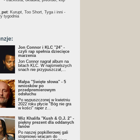
_pet
: Kurupt, Too Short, Tyga i inni -
ry tygodnia
nzje:
Jon Connor i KLC "24" -
czyli rap spełnia dziecięce
marzenia
Jon Connor nagrał album na
bitach KLC. W najśmielszych
snach nie przypuszczał,...
Małpa "Święte słowa" - 5
wniosków po
przedpremierowym
odsłuchu
Po wypuszczonej w kwietniu
2022 roku płycie "Bóg nie gra
w kości" raper z...
Wiz Khalifa "Kush & O.J. 2" -
piękny prezent dla oddanych
fanów
Po naszej popkillerowej gali
stopniowo wracam do