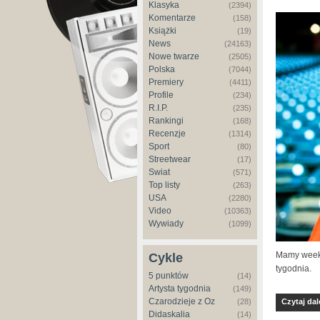
Klasyka
(2394)
Komentarze
(158)
Książki
(19)
News
(24163)
Nowe twarze
(2505)
Polska
(7044)
Premiery
(4411)
Profile
(234)
R.I.P.
(235)
Rankingi
(168)
Recenzje
(1314)
Sport
(80)
Streetwear
(17)
Świat
(571)
Top listy
(263)
USA
(2280)
Video
(10363)
Wywiady
(1099)
Mamy weeke
Cykle
tygodnia.
5 punktów
(14)
Artysta tygodnia
(149)
Czarodzieje z Oz
(28)
Czytaj dal
Didaskalia
(14)