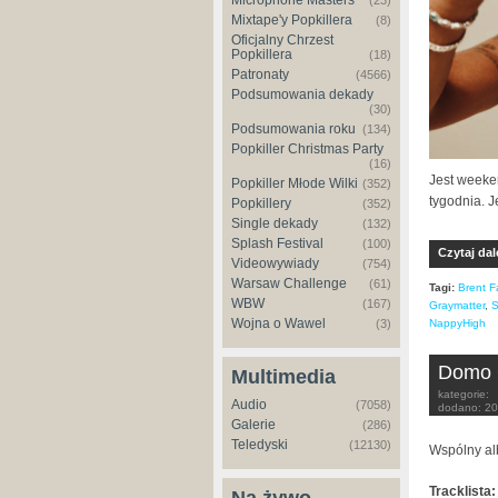
Microphone Masters
(23)
Mixtape'y Popkillera
(8)
Oficjalny Chrzest
Popkillera
(18)
Patronaty
(4566)
Podsumowania dekady
(30)
Podsumowania roku
(134)
Popkiller Christmas Party
(16)
Jest weeke
Popkiller Młode Wilki
(352)
tygodnia. 
Popkillery
(352)
Single dekady
(132)
Splash Festival
(100)
Czytaj dal
Videowywiady
(754)
Warsaw Challenge
(61)
Tagi:
Brent F
WBW
(167)
Graymatter
,
S
Wojna o Wawel
NappyHigh
(3)
Domo G
Multimedia
kategorie:
Audio
(7058)
dodano:
20
Galerie
(286)
Teledyski
(12130)
Wspólny al
Tracklista: