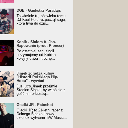
URALesko z nagrodą za
DGE - Gankstaz Paradajs
yczny/Trueschoolowy
To właśnie tu, pół wieku temu
m Roku (Popkillery 2023)
DJ Kool Herc rozpoczął sagę,
która trwa do dziś...
 - Slalom ft. Jan-
Kobik - Slalom ft. Jan-
wanie (prod. Pioneer)
Rapowanie (prod. Pioneer)
cial Music Visualiser]
Po ostatniej serii singli
otrzymujemy od Kobika
kolejny utwór i trochę...
k zdradza kulisy "Historii
Jimek zdradza kulisy
kiego Hip-Hopu" - wywiad
"Historii Polskiego Hip-
Hopu" - wywiad
Już jutro Jimek przejmie
Stadion Śląski, by wspólnie z
gośćmi i orkiestrą...
ki JR - Patoshot
Gładki JR - Patoshot
Gładki JR to 21-letni raper z
Dolnego Śląska i nowy
członek wytwórni TiW Music...