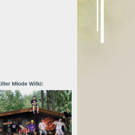
iller Młode Wilki: