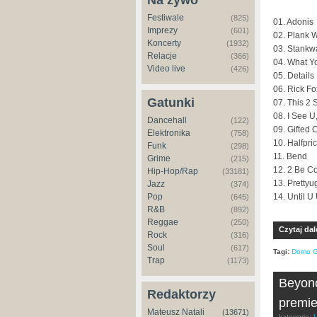
Na żywo
Festiwale
(825)
01. Adonis
Imprezy
(601)
02. Plank 
Koncerty
(1932)
03. Stankw
Relacje
(366)
04. What Y
Video live
(426)
05. Details
06. Rick Fo
Gatunki
07. This 2 
08. I See U
Dancehall
(122)
09. Gifted 
Elektronika
(758)
10. Halfpri
Funk
(298)
11. Bend
Grime
(215)
12. 2 Be C
Hip-Hop/Rap
(33181)
13. Prettyu
Jazz
(374)
14. Until U
Pop
(645)
R&B
(892)
Reggae
(250)
Czytaj dal
Rock
(316)
Soul
(617)
Tagi:
Domo G
Trap
(1173)
Beyonc
Redaktorzy
premie
Mateusz Natali
(13671)
kategorie: