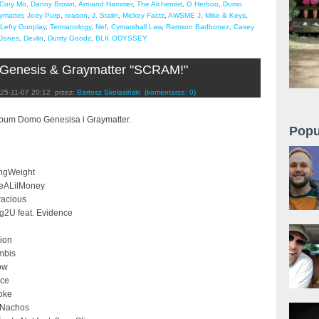
Cory Mo
,
Danny Brown
,
Armand Hammer
,
The Alchemist
,
G Herboo
,
Domo
ymatter
,
Joey Purp
,
reason
,
J. Stalin
,
Mickey Factz
,
AWSME J
,
Mike & Keys
,
Lefty Gunplay
,
Termanology
,
Nef
,
Cymarshall Law
,
Ramson Badbonez
,
Casey
 Jones
,
Devlin
,
Durrty Goodz
,
BLK ODYSSEY
Genesis & Graymatter "SCRAM!"
25-11-07 20:12
przez:
Bartosz Skolasiński
(komentarze: 0)
bum Domo Genesisa i Graymatter.
Popu
ngWeight
eALilMoney
acious
ng2U feat. Evidence
tion
mbis
ow
ace
oke
sNachos