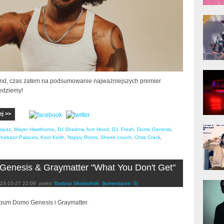
donG
Klas
Albu
Kobik
Rapo
nd, czas zatem na podsumowanie najważniejszych premier
[Offi
Jedziemy!
ej >>
Jime
aiyaz
,
Mayer Hawthorne
,
DJ Shadow
,
Ace Hood
,
DJ. Fresh
,
Domo Genesis
,
Pols
habazz Palaces
,
Kool Keith
,
Nappy Roots
,
Sheek Louch
,
Chris Crack
,
enesis & Graymatter "What You Don't Get"
Gład
23-10-27 22:09
przez:
Bartosz Skolasiński
(komentarze: 0)
bum Domo Genesis i Graymatter.