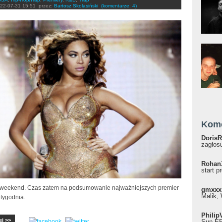
22-07-31 15:51
przez:
Bartosz Skolasiński
(komentarze: 4)
Kom
DorisR
zagłosu
Rohan
start p
weekend. Czas zatem na podsumowanie najważniejszych premier
gmxxx
Malik, 
 tygodnia.
Philip
ej >>
Sun EP"