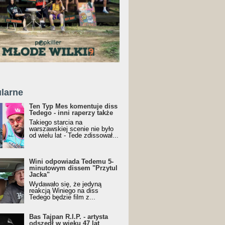
larne
Ten Typ Mes komentuje diss
Tedego - inni raperzy także
Takiego starcia na
warszawskiej scenie nie było
od wielu lat - Tede zdissował...
Wini odpowiada Tedemu 5-
minutowym dissem "Przytul
Jacka"
Wydawało się, że jedyną
reakcją Winiego na diss
Tedego będzie film z...
Bas Tajpan R.I.P. - artysta
odszedł w wieku 47 lat