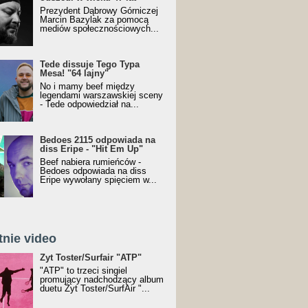
Prezydent Dąbrowy Górniczej
Marcin Bazylak za pomocą
mediów społecznościowych...
Tede dissuje Tego Typa
Mesa! "64 lajny"
No i mamy beef między
legendami warszawskiej sceny
- Tede odpowiedział na...
Bedoes 2115 odpowiada na
diss Eripe - "Hit Em Up"
Beef nabiera rumieńców -
Bedoes odpowiada na diss
Eripe wywołany spięciem w...
tnie video
Toster/SurfAir - ATP VIDEO
Żyt Toster/Surfair "ATP"
"ATP" to trzeci singiel
promujący nadchodzący album
duetu Żyt Toster/SurfAir "...