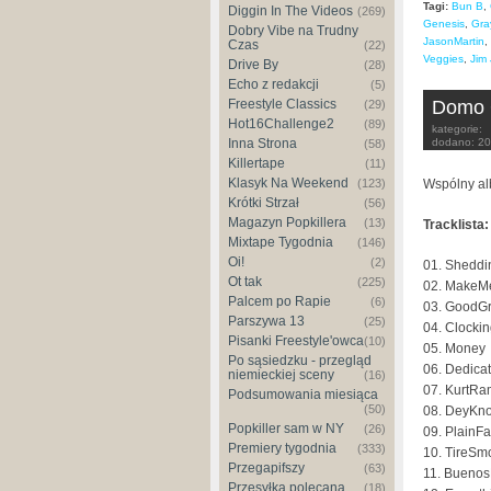
Tagi:
Bun B
,
Diggin In The Videos
(269)
Genesis
,
Gra
Dobry Vibe na Trudny
JasonMartin
,
Czas
(22)
Veggies
,
Jim
Drive By
(28)
Echo z redakcji
(5)
Freestyle Classics
Domo 
(29)
Hot16Challenge2
(89)
kategorie:
Inna Strona
dodano:
20
(58)
Killertape
(11)
Klasyk Na Weekend
(123)
Wspólny al
Krótki Strzał
(56)
Magazyn Popkillera
(13)
Tracklista:
Mixtape Tygodnia
(146)
Oi!
(2)
01. Sheddi
Ot tak
(225)
02. MakeM
Palcem po Rapie
(6)
03. GoodGr
Parszywa 13
(25)
04. Clocki
Pisanki Freestyle'owca
(10)
05. Money
Po sąsiedzku - przegląd
06. Dedica
niemieckiej sceny
(16)
07. KurtRa
Podsumowania miesiąca
(50)
08. DeyKn
Popkiller sam w NY
(26)
09. PlainF
Premiery tygodnia
(333)
10. TireSm
Przegapifszy
(63)
11. Bueno
Przesyłka polecana
(18)