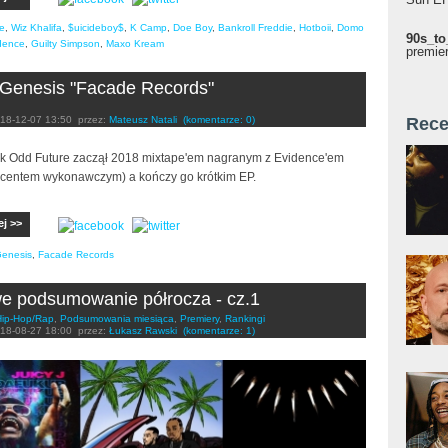
e
,
Wiz Khalifa
,
$uicideboy$
,
K Camp
,
Doe Boy
,
Bankroll Freddie
,
Hotboii
,
Domo
90s_to
dence
,
Guilty Simpson
,
Maxo Kream
premie
Genesis "Facade Records"
18-12-07 13:50
przez:
Mateusz Natali
(komentarze: 0)
Rece
ek Odd Future zaczął 2018 mixtape'em nagranym z Evidence'em
ucentem wykonawczym) a kończy go krótkim EP.
ej >>
enesis
,
Facade Records
 podsumowanie półrocza - cz.1
Hip-Hop/Rap
,
Podsumowania miesiąca
,
Premiery
,
Rankingi
18-08-27 18:00
przez:
Łukasz Rawski
(komentarze: 1)