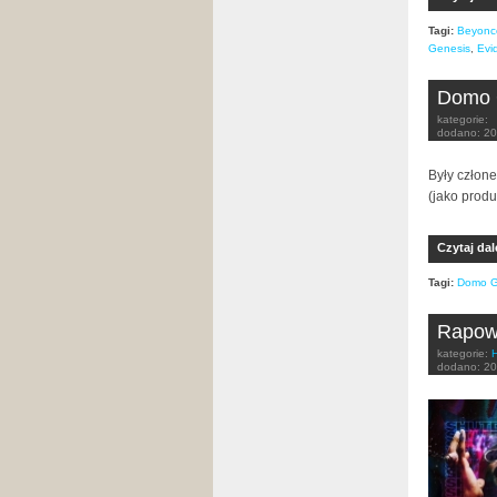
Tagi:
Beyonc
Genesis
,
Evi
Domo 
kategorie:
dodano:
20
Były człon
(jako prod
Czytaj dal
Tagi:
Domo G
Rapowe
kategorie:
dodano:
20