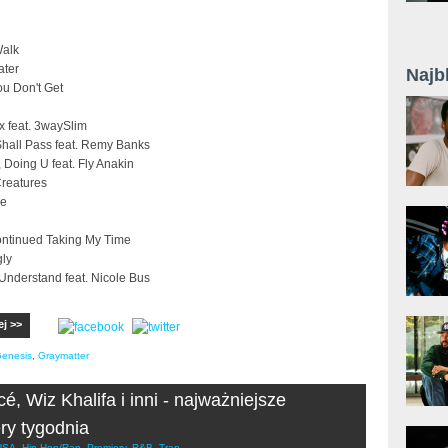
Walk
ater
Najb
ou Don't Get
x feat. 3waySlim
Shall Pass feat. Remy Banks
, Doing U feat. Fly Anakin
Creatures
ce
ontinued Taking My Time
gly
 Understand feat. Nicole Bus
ej >>
enesis
,
Graymatter
é, Wiz Khalifa i inni - najważniejsze
ry tygodnia
USA
,
Hip-Hop/Rap
,
Premiery
,
R&B
,
Trap