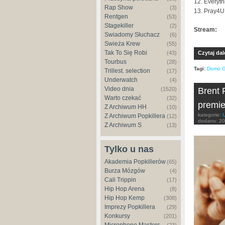
12. Everyt
Rap Show
(3)
13. Pray4U
Rentgen
(53)
Stagekiller
(2)
Stream:
Świadomy Słuchacz
(6)
Świeża Krew
(55)
Tak To Się Robi
(43)
Czytaj dal
Tourbus
(28)
Tagi:
Domo G
Trillest. selection
(17)
Underwatch
(4)
Video dnia
(1520)
Brent 
Warto czekać
(32)
premie
Z Archiwum HH
(10)
kategorie:
Z Archiwum Popkillera
(12)
dodano:
20
Z Archiwum S
(13)
Tylko u nas
Akademia Popkillerów
(65)
Burza Mózgów
(4)
Cali Trippin
(17)
Hip Hop Arena
(8)
Hip Hop Kemp
(308)
Imprezy Popkillera
(29)
Konkursy
(201)