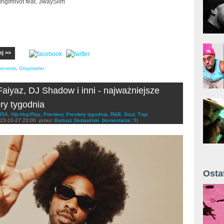
hingImNot feat. 3waySlim
ej >>
enesis
,
Graymatter
Faiyaz, DJ Shadow i inni - najważniejsze
ry tygodnia
USA
,
Hip-Hop/Rap
,
Premiery
,
Premiery tygodnia
,
R&B
,
Soul
,
Trap
23-10-27 23:00
przez:
Bartosz Skolasiński
(komentarze: 5)
Osta
Żyt 