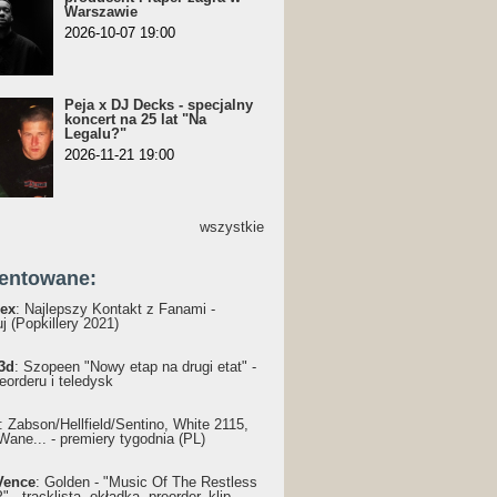
Warszawie
2026-10-07 19:00
Peja x DJ Decks - specjalny
koncert na 25 lat "Na
Legalu?"
2026-11-21 19:00
wszystkie
entowane:
ex
: Najlepszy Kontakt z Fanami -
j (Popkillery 2021)
3d
: Szopeen "Nowy etap na drugi etat" -
reorderu i teledysk
: Żabson/Hellfield/Sentino, White 2115,
Wane... - premiery tygodnia (PL)
Vence
: Golden - "Music Of The Restless
 - tracklista, okładka, preorder, klip