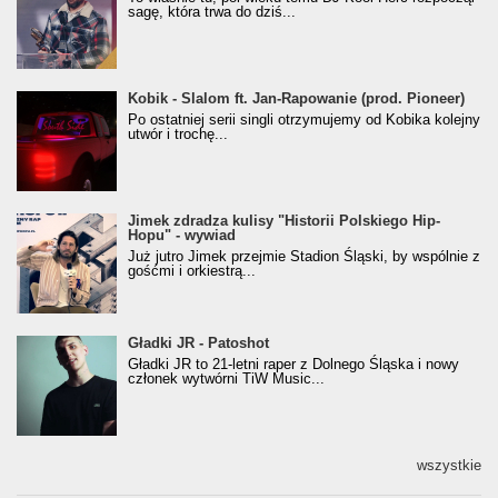
(Popkillery 2023)
sagę, która trwa do dziś...
Kobik - Slalom ft. Jan-Rapowanie (prod. Pioneer)
Kobik - Slalom ft. Jan-Rapowanie (prod. Pioneer)
[Official Music Visualiser]
Po ostatniej serii singli otrzymujemy od Kobika kolejny
utwór i trochę...
Jimek zdradza kulisy "Historii Polskiego Hip-
Jimek zdradza kulisy "Historii Polskiego Hip-
Hopu" - wywiad
Hopu" - wywiad
Już jutro Jimek przejmie Stadion Śląski, by wspólnie z
gośćmi i orkiestrą...
Gładki JR - Patoshot
Gładki JR - Patoshot
Gładki JR to 21-letni raper z Dolnego Śląska i nowy
członek wytwórni TiW Music...
wszystkie