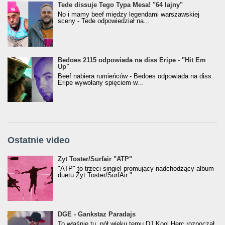
Tede dissuje Tego Typa Mesa! "64 lajny"
No i mamy beef między legendami warszawskiej
sceny - Tede odpowiedział na...
Bedoes 2115 odpowiada na diss Eripe - "Hit Em
Up"
Beef nabiera rumieńców - Bedoes odpowiada na diss
Eripe wywołany spięciem w...
Ostatnie video
Żyt Toster/SurfAir - ATP VIDEO
Żyt Toster/Surfair "ATP"
"ATP" to trzeci singiel promujący nadchodzący album
duetu Żyt Toster/SurfAir "...
donGURALesko z nagrodą za
DGE - Gankstaz Paradajs
Klasyczny/Trueschoolowy Album Roku
To właśnie tu, pół wieku temu DJ Kool Herc rozpoczął