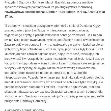
Prezydent Dąbrowy Górniczej Marcin Bazylak za pomocą mediów
społecznościowych poinformował, że po
długiej walce z chorobą
nowotworową odszedł od nas Damian "Bas Tajpan" Krępa. Artysta miał
47 lat.
"Z ogromnym smutkiem przyjąłem wiadomość o śmierci Damiana Krępy –
znanego wielu jako Bas Tajpan – mieszkańca naszego miasta,
wyjątkowego artysty, a przede wszystkim dobrego człowieka. Bas Tajpan
był nie tylko utalentowanym muzykiem, ale również osobą o wielkim sercu.
Zawsze gotów do pomocy innym, angażował się w życie miasta i wspierał
tych, którzy tego potrzebowali. Poza muzyką, jego pasją były klocki LEGO.
Miłością do nich zarażał najmłodszych, dając im radość, rozwijając ich
kreatywność i wnosząc do ich życia inspirację. Kochał życie, ludzi i przede
wszystkim swoją rodzinę – żonę i dzieci, którym oddawał całe swoje serce.
Wszyscy wierzyliśmy, że wygrał raz na zawsze walkę z nowotworem,
jednak choroba powróciła nagle i odebrała go nam w sposób
niespodziewany. Pozostanie w naszej pamięci jako człowiek pełen ciepła,
empatii i szczerości. Jako ktoś, kto zostawił po sobie nie tylko muzykę, ale
przede wszystkim ślad dobra i miłości. Rodzinie i najbliższym Damiana
składam najszczersze wyrazy współczucia i wsparcia w tych trudnych dla
Nich chwilach. Niech spoczywa w pokoju." - możemy przeczytać na profilu
prezydenta Dąbrowy Górniczej.
[Ciąg dalszy artykułu poniżej]