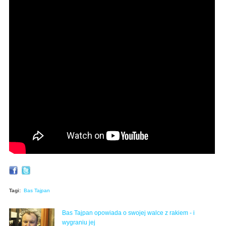
Tagi:
Bas Tajpan
Bas Tajpan opowiada o swojej walce z rakiem - i
wygraniu jej