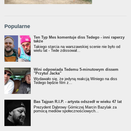
Popularne
Ten Typ Mes komentuje diss Tedego - inni raperzy
także
Takiego starcia na warszawskiej scenie nie było od
wielu lat - Tede zdissował...
Wini odpowiada Tedemu 5-minutowym dissem
"Przytul Jacka"
Wydawało się, że jedyną reakcją Winiego na diss
Tedego będzie film z...
Bas Tajpan R.I.P. - artysta odszedł w wieku 47 lat
Prezydent Dąbrowy Górniczej Marcin Bazylak za
pomocą mediów społecznościowych...