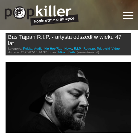
Bas Tajpan R.I.P. - artysta odszedł w wieku 47
lat
kategorie:
Polska
,
Audio
,
Hip-Hop/Rap
,
News
,
R.I.P.
,
Reggae
,
Teledyski
,
Video
dodano:
2025-07-16 14:37
przez:
Miłosz Kiełb
(komentarze: 4)