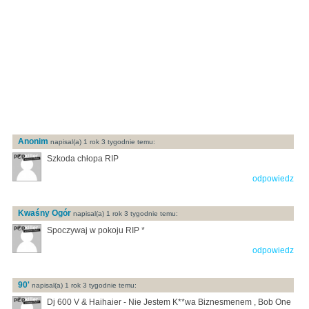
Anonim
napisal(a) 1 rok 3 tygodnie temu:
Szkoda chłopa RIP
odpowiedz
Kwaśny Ogór
napisal(a) 1 rok 3 tygodnie temu:
Spoczywaj w pokoju RIP *
odpowiedz
90'
napisal(a) 1 rok 3 tygodnie temu:
Dj 600 V & Haihaier - Nie Jestem K**wa Biznesmenem , Bob One