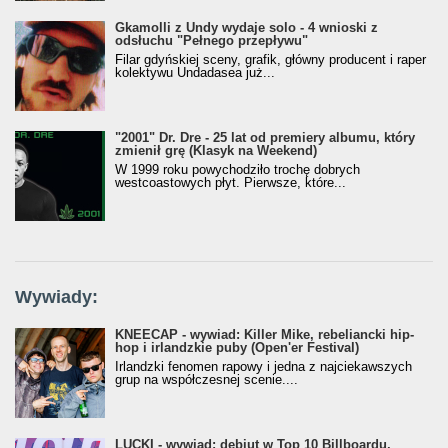
Gkamolli z Undy wydaje solo - 4 wnioski z
odsłuchu "Pełnego przepływu"
Filar gdyńskiej sceny, grafik, główny producent i raper
kolektywu Undadasea już...
"2001" Dr. Dre - 25 lat od premiery albumu, który
zmienił grę (Klasyk na Weekend)
W 1999 roku powychodziło trochę dobrych
westcoastowych płyt. Pierwsze, które...
Wywiady:
KNEECAP - wywiad: Killer Mike, rebeliancki hip-
hop i irlandzkie puby (Open'er Festival)
Irlandzki fenomen rapowy i jedna z najciekawszych
grup na współczesnej scenie....
LUCKI - wywiad: debiut w Top 10 Billboardu,