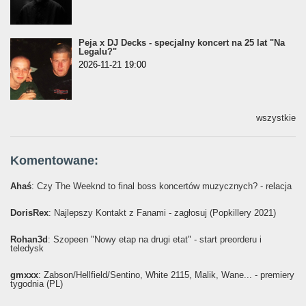
Peja x DJ Decks - specjalny koncert na 25 lat "Na
Legalu?"
2026-11-21 19:00
wszystkie
Komentowane:
Ahaś
: Czy The Weeknd to final boss koncertów muzycznych? - relacja
DorisRex
: Najlepszy Kontakt z Fanami - zagłosuj (Popkillery 2021)
Rohan3d
: Szopeen "Nowy etap na drugi etat" - start preorderu i
teledysk
gmxxx
: Żabson/Hellfield/Sentino, White 2115, Malik, Wane... - premiery
tygodnia (PL)