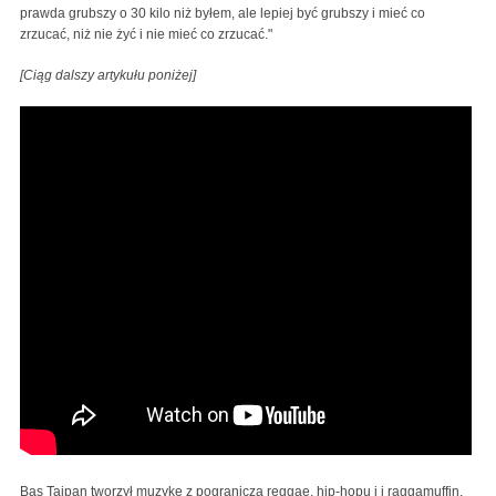
prawda grubszy o 30 kilo niż byłem, ale lepiej być grubszy i mieć co
zrzucać, niż nie żyć i nie mieć co zrzucać."
[Ciąg dalszy artykułu poniżej]
Bas Tajpan tworzył muzykę z pogranicza reggae, hip-hopu i i raggamuffin.