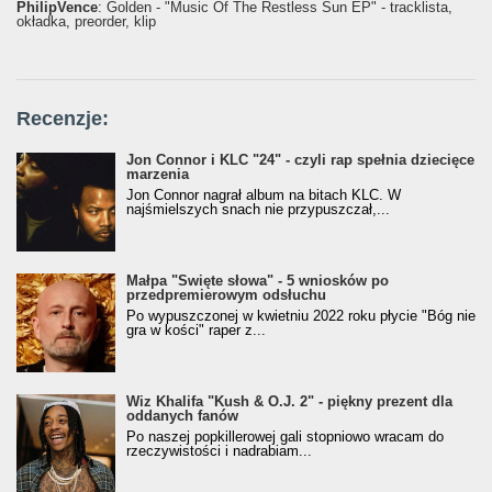
PhilipVence
: Golden - "Music Of The Restless Sun EP" - tracklista,
okładka, preorder, klip
Recenzje:
Jon Connor i KLC "24" - czyli rap spełnia dziecięce
marzenia
Jon Connor nagrał album na bitach KLC. W
najśmielszych snach nie przypuszczał,...
Małpa "Święte słowa" - 5 wniosków po
przedpremierowym odsłuchu
Po wypuszczonej w kwietniu 2022 roku płycie "Bóg nie
gra w kości" raper z...
Wiz Khalifa "Kush & O.J. 2" - piękny prezent dla
oddanych fanów
Po naszej popkillerowej gali stopniowo wracam do
rzeczywistości i nadrabiam...