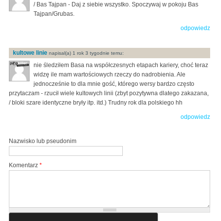
/ Bas Tajpan - Daj z siebie wszystko. Spoczywaj w pokoju Bas
Tajpan/Grubas.
odpowiedz
kultowe linie
napisal(a) 1 rok 3 tygodnie temu:
nie śledziłem Basa na współczesnych etapach kariery, choć teraz
widzę ile mam wartościowych rzeczy do nadrobienia. Ale
jednocześnie to dla mnie gość, którego wersy bardzo często
przytaczam - rzucił wiele kultowych linii (zbyt pozytywna dlatego zakazana,
/ bloki szare identyczne bryły itp. itd.) Trudny rok dla polskiego hh
odpowiedz
Nazwisko lub pseudonim
Komentarz
*