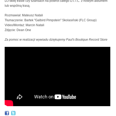
DJ-skiej trasie czy szansach na powrót całego D.I.T.C. z nowym albumem
lub wspólną trasą.
Rozmawiał: Mateusz Natali
Tłumaczenie: Bartek "Galbird Pimpstein" Skolasiński (FLC Group)
Video/Montaż: Marcin Natali
Zdjęcie: Dean One
Za pomoc w realizacji wywiadu dziękujemy Paul's Boutique Record Store
Diamond D on D.I.T.C. reunion chances, Busta
Rhymes, The Fugees & his new album — interview