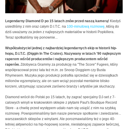
Legendarny Diamond D po 15 latach znów przed naszą kamerą!
Kiedyś
usiedliśmy z nim oraz całym D.I.T.C. na
100-minutową rozmowę
, którą do
dziś uważamy za jeden z najlepszych materiałów w historii Popkillera.
Teraz spotkaliśmy się ponownie...
Współzałożyciel jednej z najbardziej legendarnych ekip w historii hip-
hopu, D.I.T.C. (Diggin In The Crates). Nazywany w latach '90 najlepszym
raperem wśród producentów i najlepszym producentem wśród
raperów.
Zdobywca Grammy za produkcję na "The Score" Fugees, który
współpracował przez lata też m.in. ze Snoop Doggiem czy Busta
Rhymesem. Muzyka jego produkcji potrafiła sprzedać się w dziesiątkach
milionów egzemplarzy, ale on sam wciąż pozostał mentalnie blisko
korzeni, utrzymując szacunek zarówno branży i artystów jak słuchaczy.
Diamond wrócił do Polski po 15 latach, by zagrać specjalny DJ-set z 7-
calowych winyli w krakowskim sklepie z płytami Paul's Boutique Record
Store - a chwilę przed występem udało nam się usiąść z nim na szybką
rozmowę. Powspominaliśmy tam nasze pierwsze spotkanie i zwiedzanie...
warszawskich sklepów z winylami. Ale porozmawialiśmy też o jego 40-
letniej aktywności na hip-hopowej scenie, niesłabnącej zajawce twórczej,