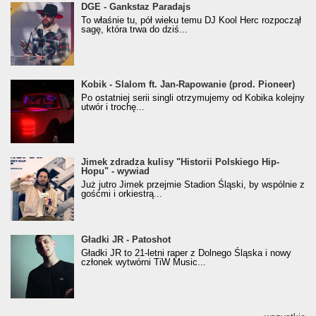
donGURALesko z nagrodą za
DGE - Gankstaz Paradajs
Klasyczny/Trueschoolowy Album Roku
To właśnie tu, pół wieku temu DJ Kool Herc rozpoczął
(Popkillery 2023)
sagę, która trwa do dziś...
Kobik - Slalom ft. Jan-Rapowanie (prod. Pioneer)
Kobik - Slalom ft. Jan-Rapowanie (prod. Pioneer)
[Official Music Visualiser]
Po ostatniej serii singli otrzymujemy od Kobika kolejny
utwór i trochę...
Jimek zdradza kulisy "Historii Polskiego Hip-
Jimek zdradza kulisy "Historii Polskiego Hip-
Hopu" - wywiad
Hopu" - wywiad
Już jutro Jimek przejmie Stadion Śląski, by wspólnie z
gośćmi i orkiestrą...
Gładki JR - Patoshot
Gładki JR - Patoshot
Gładki JR to 21-letni raper z Dolnego Śląska i nowy
członek wytwórni TiW Music...