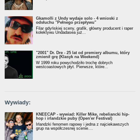
Gkamolli z Undy wydaje solo - 4 wnioski z
odsłuchu "Pełnego przepływu"
Filar gdyńskiej sceny, grafik, główny producent i raper
kolektywu Undadasea już...
"2001" Dr. Dre - 25 lat od premiery albumu, który
zmienił grę (Klasyk na Weekend)
W 1999 roku powychodziło trochę dobrych
westcoastowych płyt. Pierwsze, które...
Wywiady:
KNEECAP - wywiad: Killer Mike, rebeliancki hip-
hop i irlandzkie puby (Open'er Festival)
Irlandzki fenomen rapowy i jedna z najciekawszych
grup na współczesnej scenie....