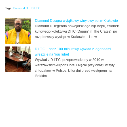
Tagi:
Diamond D
D.I.T.C.
Diamond D zagra wyjątkowy winylowy set w Krakowie
Diamond D, legenda nowojorskiego hip-hopu, członek
kultowego kolektywu DITC (Diggin’ In The Crates), po
raz pierwszy wystąpi w Krakowie – i to w...
D.I.T.C. - nasz 100-minutowy wywiad z legendami
wreszcie na YouTube!
Wywiad z D.I.T.C. przeprowadzony w 2010 w
warszawskim Airport Hotel Okęcie przy okazji wizyty
chłopaków w Polsce, kilka dni przed występem na
łódzkim...