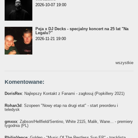
2026-10-07 19:00
Peja x DJ Decks - specjalny koncert na 25 lat "Na
Legalu?"
2026-11-21 19:00
wszystkie
Komentowane:
DorisRex
: Najlepszy Kontakt z Fanami - zagłosuj (Popkillery 2021)
Rohan3d
: Szopeen "Nowy etap na drugi etat" - start preorderu i
teledysk
gmxxx
: Żabson/Hellfield/Sentino, White 2115, Malik, Wane... - premiery
tygodnia (PL)
PhilipVence
: Golden - "Music Of The Restless Sun EP" - tracklista,