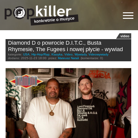
video
Diamond D o powrocie D.I.T.C., Busta
Rhymesie, The Fugees i nowej płycie - wywiad
kategorie:
USA
,
Hip-Hop/Rap
,
Klasyka
,
Video
,
Wywiady
,
Videowywiady
dodano:
2025-11-23 18:00
przez:
Mateusz Natali
(komentarze: 0)