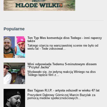
Popularne
Ten Typ Mes komentuje diss Tedego - inni raperzy
także
Takiego starcia na warszawskiej scenie nie było od
wielu lat - Tede zdissował...
Wini odpowiada Tedemu 5-minutowym dissem
"Przytul Jacka"
Wydawało się, że jedyną reakcją Winiego na diss
Tedego będzie film z...
Bas Tajpan R.I.P. - artysta odszedł w wieku 47 lat
Prezydent Dąbrowy Górniczej Marcin Bazylak za
pomocą mediów społecznościowych...