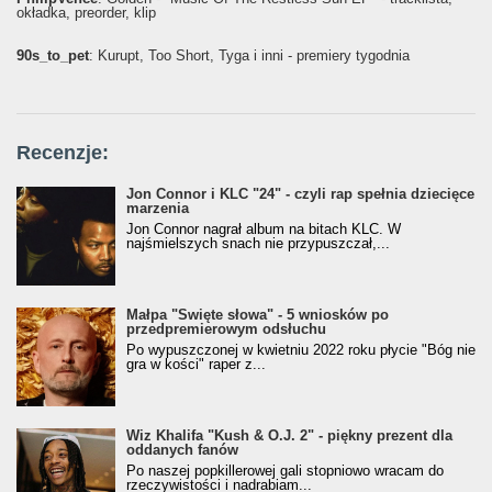
okładka, preorder, klip
90s_to_pet
: Kurupt, Too Short, Tyga i inni - premiery tygodnia
Recenzje:
Jon Connor i KLC "24" - czyli rap spełnia dziecięce
marzenia
Jon Connor nagrał album na bitach KLC. W
najśmielszych snach nie przypuszczał,...
Małpa "Święte słowa" - 5 wniosków po
przedpremierowym odsłuchu
Po wypuszczonej w kwietniu 2022 roku płycie "Bóg nie
gra w kości" raper z...
Wiz Khalifa "Kush & O.J. 2" - piękny prezent dla
oddanych fanów
Po naszej popkillerowej gali stopniowo wracam do
rzeczywistości i nadrabiam...