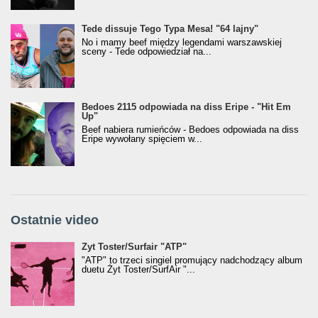
Tede dissuje Tego Typa Mesa! "64 lajny"
No i mamy beef między legendami warszawskiej
sceny - Tede odpowiedział na...
Bedoes 2115 odpowiada na diss Eripe - "Hit Em
Up"
Beef nabiera rumieńców - Bedoes odpowiada na diss
Eripe wywołany spięciem w...
Ostatnie video
Żyt Toster/SurfAir - ATP VIDEO
Żyt Toster/Surfair "ATP"
"ATP" to trzeci singiel promujący nadchodzący album
duetu Żyt Toster/SurfAir "...