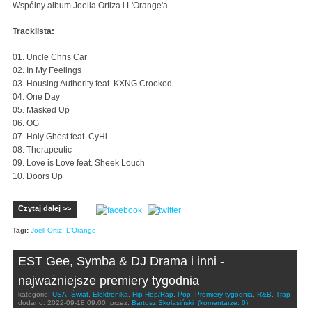
Wspólny album Joella Ortiza i L'Orange'a.
Tracklista:
01. Uncle Chris Car
02. In My Feelings
03. Housing Authority feat. KXNG Crooked
04. One Day
05. Masked Up
06. OG
07. Holy Ghost feat. CyHi
08. Therapeutic
09. Love is Love feat. Sheek Louch
10. Doors Up
Czytaj dalej >>
Tagi:
Joell Ortiz
,
L'Orange
EST Gee, Symba & DJ Drama i inni -
najważniejsze premiery tygodnia
kategorie:
USA
,
Świat
,
Elektronika
,
Hip-Hop/Rap
,
Pop
,
Premiery tygodnia
,
R&B
,
Trap
dodano:
2022-09-18 09:00
przez:
Bartosz Skolasiński
(komentarze: 0)