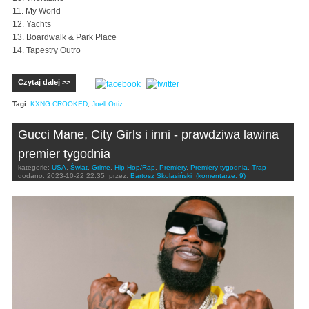
11. My World
12. Yachts
13. Boardwalk & Park Place
14. Tapestry Outro
Czytaj dalej >>
Tagi:
KXNG CROOKED
,
Joell Ortiz
Gucci Mane, City Girls i inni - prawdziwa lawina
premier tygodnia
kategorie:
USA
,
Świat
,
Grime
,
Hip-Hop/Rap
,
Premiery
,
Premiery tygodnia
,
Trap
dodano:
2023-10-22 22:35
przez:
Bartosz Skolasiński
(komentarze: 9)