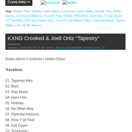
Czytaj dalej >>
Tagi:
Megan Thee Stallion
,
Lupe Fiasco
,
Lil Yachty
,
James Blake
,
Headie One
,
Boldy
James
,
Conductor Williams
,
Channel Tres
,
KXNG CROOKED
,
Joell Ortiz
,
Fuego Base
,
OT The Real
,
UFO Fev. Fredro Starr
,
Fendi P
,
Joe Moses
,
Price
,
Kota the Friend
,
Sauce
Walka
,
Le$
,
DJ Mr. Rogers
KXNG Crooked & Joell Ortiz "Tapestry"
kategorie:
dodano:
2024-06-30 22:40
przez:
Bartosz Skolasiński
(komentarze: 0)
Nowy album Crookeda i Joella Ortiza.
Tracklista:
01. Tapestry Intro
02. Born
03. Rap Music
04. Here I Am
05. Holiday
06. No Other Way
07. Parental Advisory
08. How Y’all Feel
09. Fall Down
10. Thorazine