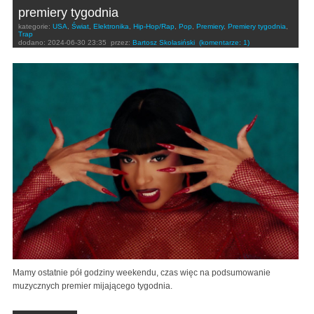
premiery tygodnia
kategorie:
USA
,
Świat
,
Elektronika
,
Hip-Hop/Rap
,
Pop
,
Premiery
,
Premiery tygodnia
,
Trap
dodano:
2024-06-30 23:35
przez:
Bartosz Skolasiński
(komentarze: 1)
Mamy ostatnie pół godziny weekendu, czas więc na podsumowanie
muzycznych premier mijającego tygodnia.