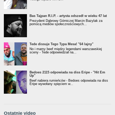
Bas Tajpan R.I.P. - artysta odszedł w wieku 47 lat
Prezydent Dąbrowy Górniczej Marcin Bazylak za
pomocą mediów społecznościowych...
Tede dissuje Tego Typa Mesa! "64 lajny"
No i mamy beef między legendami warszawskiej
sceny - Tede odpowiedział na...
Bedoes 2115 odpowiada na diss Eripe - "Hit Em
Up"
Beef nabiera rumieńców - Bedoes odpowiada na diss
Eripe wywołany spięciem w...
Ostatnie video