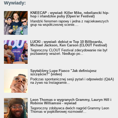
Wywiady:
KNEECAP - wywiad: Killer Mike, rebeliancki hip-
hop i irlandzkie puby (Open'er Festival)
Irlandzki fenomen rapowy i jedna z najciekawszych
grup na współczesnej scenie....
LUCKI - wywiad: debiut w Top 10 Billboardu,
Michael Jackson, Ken Carson (CLOUT Festival)
Tegoroczny CLOUT Festival zdecydowanie nie był
pozbawiony wrażeń. Niedługo po...
Spytaliśmy Lupe Fiasco "Jak definiujesz
szczęście?" (video)
Podczas spontanicznej sesji pytań i odpowiedzi (Q&A)
na żywo na Instagramie...
Leon Thomas o wygranych Grammy, Lauryn Hill i
Robinie Williamsie - wywiad
Tegoroczny zdobywca dwóch nagród Grammy Leon
Thomas w popkillerowej rozmowie!...