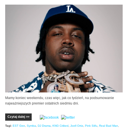
Mamy koniec weekendu, czas więc, jak co tydzień, na podsumowanie
najważniejszych premier ostatnich siedmiu dni.
Czytaj dalej >>
Tagi:
EST Gee
,
Symba
,
DJ Drama
,
KNG Criiked
,
Joell Ortiz
,
Pink Siifu
,
Real Bad Man
,