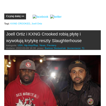
Czytaj dalej >>
Tagi:
KXNG CROOKED
,
Joell Ortiz
Joell Ortiz i KXNG Crooked robią płytę i
wywołują krytykę reszty Slaughterhouse
kategorie:
USA
,
Hip-Hop/Rap
,
News
,
Premiery
dodano:
2022-03-09 16:30
przez:
Bartosz Skolasiński
(komentarze: 5)