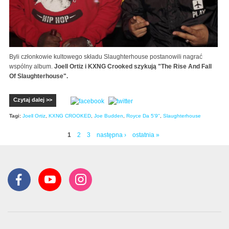
Byli członkowie kultowego składu Slaughterhouse postanowili nagrać
wspólny album.
Joell Ortiz i KXNG Crooked szykują "The Rise And Fall
Of Slaughterhouse".
Czytaj dalej >>
Tagi:
Joell Ortiz
,
KXNG CROOKED
,
Joe Budden
,
Royce Da 5'9''
,
Slaughterhouse
1
2
3
następna ›
ostatnia »
Strony