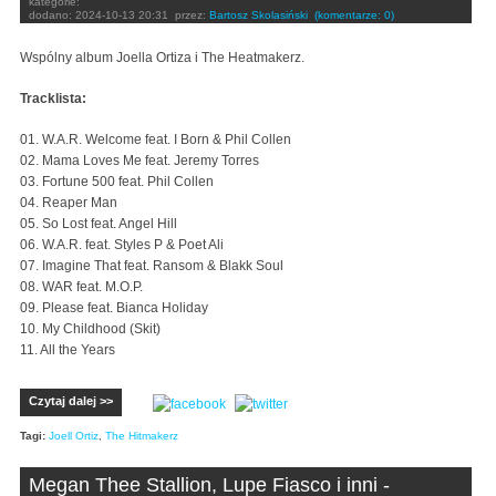
kategorie:
dodano:
2024-10-13 20:31
przez:
Bartosz Skolasiński
(komentarze: 0)
Wspólny album Joella Ortiza i The Heatmakerz.
Tracklista:
01. W.A.R. Welcome feat. I Born & Phil Collen
02. Mama Loves Me feat. Jeremy Torres
03. Fortune 500 feat. Phil Collen
04. Reaper Man
05. So Lost feat. Angel Hill
06. W.A.R. feat. Styles P & Poet Ali
07. Imagine That feat. Ransom & Blakk Soul
08. WAR feat. M.O.P.
09. Please feat. Bianca Holiday
10. My Childhood (Skit)
11. All the Years
Czytaj dalej >>
Tagi:
Joell Ortiz
,
The Hitmakerz
Megan Thee Stallion, Lupe Fiasco i inni -