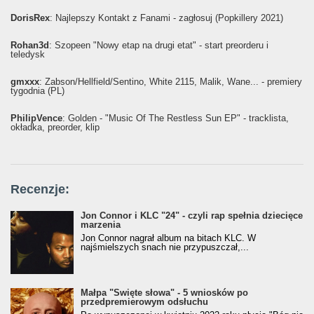
DorisRex
: Najlepszy Kontakt z Fanami - zagłosuj (Popkillery 2021)
Rohan3d
: Szopeen "Nowy etap na drugi etat" - start preorderu i
teledysk
gmxxx
: Żabson/Hellfield/Sentino, White 2115, Malik, Wane... - premiery
tygodnia (PL)
PhilipVence
: Golden - "Music Of The Restless Sun EP" - tracklista,
okładka, preorder, klip
Recenzje:
Jon Connor i KLC "24" - czyli rap spełnia dziecięce
marzenia
Jon Connor nagrał album na bitach KLC. W
najśmielszych snach nie przypuszczał,...
Małpa "Święte słowa" - 5 wniosków po
przedpremierowym odsłuchu