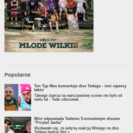
Popularne
Ten Typ Mes komentuje diss Tedego - inni raperzy
także
Takiego starcia na warszawskiej scenie nie było od
wielu lat - Tede zdissował...
Wini odpowiada Tedemu 5-minutowym dissem
"Przytul Jacka"
Wydawało się, że jedyną reakcją Winiego na diss
Tedego będzie film z...