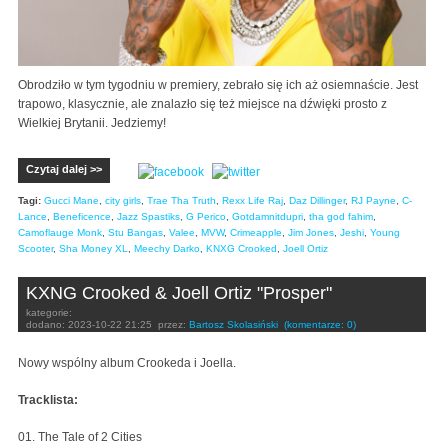
Obrodziło w tym tygodniu w premiery, zebrało się ich aż osiemnaście. Jest
trapowo, klasycznie, ale znalazło się też miejsce na dźwięki prosto z
Wielkiej Brytanii. Jedziemy!
Czytaj dalej >>
Tagi:
Gucci Mane
,
city girls
,
Trae Tha Truth
,
Rexx Life Raj
,
Daz Dillinger
,
RJ Payne
,
C-
Lance
,
Beneficence
,
Jazz Spastiks
,
G Perico
,
Gotdamnitdupri
,
tha god fahim
,
Camoflauge Monk
,
Stu Bangas
,
Valee
,
MVW
,
Crimeapple
,
Jim Jones
,
Jeshi
,
Young
Scooter
,
Sha Money XL
,
Meechy Darko
,
KNXG Crooked
,
Joell Ortiz
KXNG Crooked & Joell Ortiz "Prosper"
kategorie:
dodano:
2023-10-22 21:25
przez:
Bartosz Skolasiński
(komentarze: 0)
Nowy wspólny album Crookeda i Joella.
Tracklista:
01. The Tale of 2 Cities