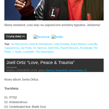
Mamy weekend, czas więc na zagraniczne premiery tygodnia. Jedziemy!
Czytaj dalej >>
Tagi:
Jay Electronica
,
Cardi B
,
Atmosphere
,
Lefty Gunplay
,
Kojey Radical
,
curren$y
,
Cappadonna
,
Jay Fizzle
,
Vic Spencer
,
Joell Ortiz
,
Payroll Giovanni
,
Knowledge The
Pirate
,
J. Stalin
,
Locksmith
,
The Heatmakerz
Joell Ortiz "Love, Peace & Trauma"
kategorie:
dodano:
2025-09-20 14:43
przez:
Bartosz Skolasiński
(komentarze: 0)
Nowy album Joella Ortiza.
Tracklista:
01. PTSD
02. Ambidextrous
03. Undefeated feat. Blakk Soul