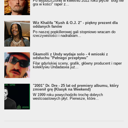
Po wypuszczonej w kwietniu 2022 roku płycie "Bóg nie
gra w kości" raper z...
Wiz Khalifa "Kush & O.J. 2" - piękny prezent dla
oddanych fanów
Po naszej popkillerowej gali stopniowo wracam do
rzeczywistości i nadrabiam...
Gkamolli z Undy wydaje solo - 4 wnioski z
odsłuchu "Pełnego przepływu"
Filar gdyńskiej sceny, grafik, główny producent i raper
kolektywu Undadasea już...
"2001" Dr. Dre - 25 lat od premiery albumu, który
zmienił grę (Klasyk na Weekend)
W 1999 roku powychodziło trochę dobrych
westcoastowych płyt. Pierwsze, które...