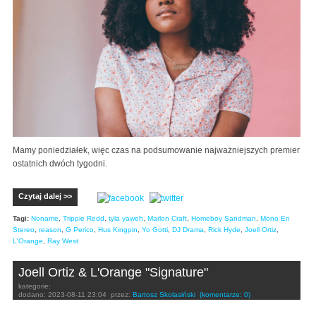
Mamy poniedziałek, więc czas na podsumowanie najważniejszych premier
ostatnich dwóch tygodni.
Czytaj dalej >>
Tagi:
Noname
,
Trippie Redd
,
tyla yaweh
,
Marlon Craft
,
Homeboy Sandman
,
Mono En
Stereo
,
reason
,
G Perico
,
Hus Kingpin
,
Yo Gotti
,
DJ Drama
,
Rick Hyde
,
Joell Ortiz
,
L'Orange
,
Ray West
Joell Ortiz & L'Orange "Signature"
kategorie:
dodano:
2023-08-11 23:04
przez:
Bartosz Skolasiński
(komentarze: 0)