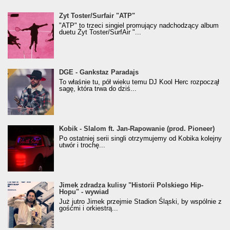
Żyt Toster/SurfAir - ATP VIDEO
Żyt Toster/Surfair "ATP"
"ATP" to trzeci singiel promujący nadchodzący album
duetu Żyt Toster/SurfAir "...
donGURALesko z nagrodą za
DGE - Gankstaz Paradajs
Klasyczny/Trueschoolowy Album Roku
To właśnie tu, pół wieku temu DJ Kool Herc rozpoczął
(Popkillery 2023)
sagę, która trwa do dziś...
Kobik - Slalom ft. Jan-Rapowanie (prod. Pioneer)
Kobik - Slalom ft. Jan-Rapowanie (prod. Pioneer)
[Official Music Visualiser]
Po ostatniej serii singli otrzymujemy od Kobika kolejny
utwór i trochę...
Jimek zdradza kulisy "Historii Polskiego Hip-
Jimek zdradza kulisy "Historii Polskiego Hip-
Hopu" - wywiad
Hopu" - wywiad
Już jutro Jimek przejmie Stadion Śląski, by wspólnie z
gośćmi i orkiestrą...