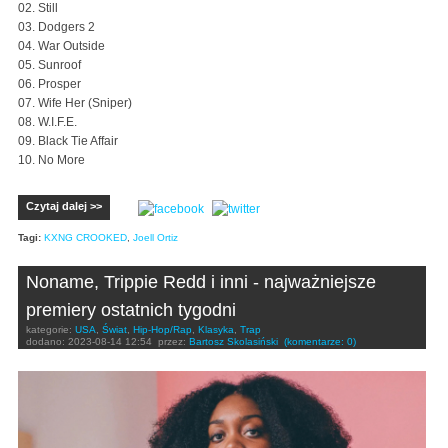
02. Still
03. Dodgers 2
04. War Outside
05. Sunroof
06. Prosper
07. Wife Her (Sniper)
08. W.I.F.E.
09. Black Tie Affair
10. No More
Czytaj dalej >>
Tagi:
KXNG CROOKED
,
Joell Ortiz
Noname, Trippie Redd i inni - najważniejsze
premiery ostatnich tygodni
kategorie:
USA
,
Świat
,
Hip-Hop/Rap
,
Klasyka
,
Trap
dodano:
2023-08-14 12:54
przez:
Bartosz Skolasiński
(komentarze: 0)