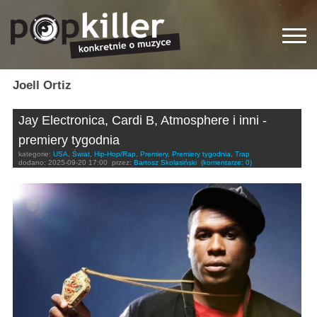
Joell Ortiz
Jay Electronica, Cardi B, Atmosphere i inni -
premiery tygodnia
kategorie:
USA
,
Świat
,
Hip-Hop/Rap
,
Premiery
,
Premiery tygodnia
,
Trap
dodano:
2025-09-20 17:00
przez:
Bartosz Skolasiński
(komentarze: 0)