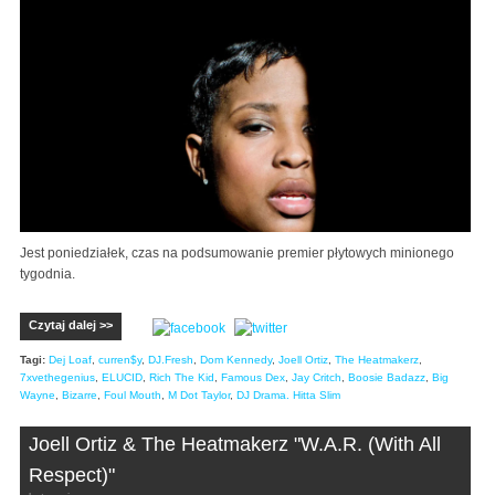
Jest poniedziałek, czas na podsumowanie premier płytowych minionego
tygodnia.
Czytaj dalej >>
Tagi:
Dej Loaf
,
curren$y
,
DJ.Fresh
,
Dom Kennedy
,
Joell Ortiz
,
The Heatmakerz
,
7xvethegenius
,
ELUCID
,
Rich The Kid
,
Famous Dex
,
Jay Critch
,
Boosie Badazz
,
Big
Wayne
,
Bizarre
,
Foul Mouth
,
M Dot Taylor
,
DJ Drama. Hitta Slim
Joell Ortiz & The Heatmakerz "W.A.R. (With All
Respect)"