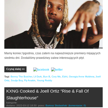
Mamy koniec tygodnia, czas zatem na najważniejsze premiery mijających
siedmiu dni. Dostaliśmy prawdziwy zalew interesujących płyt.
Czytaj dalej >>
Tagi:
Benny The Butcher
,
Lil Durk
,
Bun B
,
Cory Mo
,
Elzhi
,
Georgia Anne Muldrow
,
Joell
Ortiz
,
Soulja Boy
,
Fly Anakin
,
Young Roddy
KXNG Cooked & Joell Ortiz "Rise & Fall Of
Slaughterhouse"
kategorie:
dodano:
2022-03-12 18:50
przez:
Bartosz Skolasiński
(komentarze: 0)