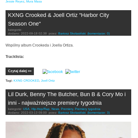
Jessie Reyez
,
Mura Masa
KXNG Crooked & Joell Ortiz "Harbor City
Season One"
kategorie:
dodano:
2022-09-18 02:38
przez:
Bartosz Skolasiński
(komentarze: 0)
Wspólny album Crookeda i Joella Ortiza.
Tracklista:
Czytaj dalej >>
Tagi:
KXNG CROOKED
,
Joell Ortiz
Lil Durk, Benny The Butcher, Bun B & Cory Mo i
inni - najważniejsze premiery tygodnia
kategorie:
USA
,
Hip-Hop/Rap
,
News
,
Premiery
,
Premiery tygodnia
dodano:
2022-03-13 09:00
przez:
Bartosz Skolasiński
(komentarze: 3)