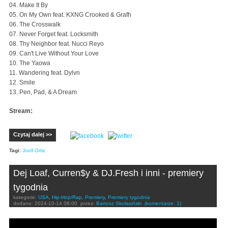
04. Make It By
05. On My Own feat. KXNG Crooked & Grafh
06. The Crosswalk
07. Never Forget feat. Locksmith
08. Thy Neighbor feat. Nucci Reyo
09. Can't Live Without Your Love
10. The Yaowa
11. Wandering feat. Dylvn
12. Smile
13. Pen, Pad, & A Dream
Stream:
Czytaj dalej >>
Tagi:
Joell Ortiz
Dej Loaf, Curren$y & DJ.Fresh i inni - premiery
tygodnia
kategorie:
USA
,
Hip-Hop/Rap
,
Premiery
,
Premiery tygodnia
dodano:
2024-10-14 08:00
przez:
Bartosz Skolasiński
(komentarze: 1)