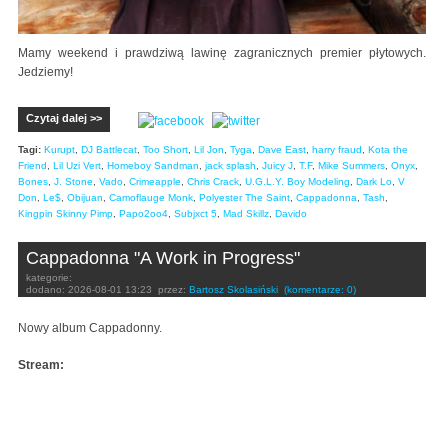
Mamy weekend i prawdziwą lawinę zagranicznych premier płytowych.
Jedziemy!
Czytaj dalej >>
Tagi:
Kurupt
,
DJ Battlecat
,
Too Short
,
Lil Jon
,
Tyga
,
Dave East
,
harry fraud
,
Kota the
Friend
,
Lil Uzi Vert
,
Homeboy Sandman
,
jack splash
,
Juicy J
,
T.F
,
Mike Summers
,
Onyx
,
Bones
,
J. Stone
,
Vado
,
Crimeapple
,
Chris Crack
,
U.G.L.Y. Boy Modeling
,
Dark Lo
,
V
Don
,
Le$
,
Obijuan
,
Camoflauge Monk
,
Polyester The Saint
,
Cappadonna
,
Tash
,
Kingpin Skinny Pimp
,
Papo2oo4
,
Subjxct 5
,
Mad Skillz
,
Davido
Cappadonna "A Work in Progress"
kategorie:
dodano:
2026-08-01 13:23
przez:
Bartosz Skolasiński
(komentarze: 0)
Nowy album Cappadonny.
Stream: