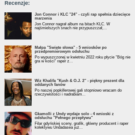
Recenzje:
Jon Connor i KLC "24" - czyli rap spełnia dziecięce
marzenia
Jon Connor nagrał album na bitach KLC. W
najśmielszych snach nie przypuszczał,...
Małpa "Święte słowa" - 5 wniosków po
przedpremierowym odsłuchu
Po wypuszczonej w kwietniu 2022 roku płycie "Bóg nie
gra w kości" raper z...
Wiz Khalifa "Kush & O.J. 2" - piękny prezent dla
oddanych fanów
Po naszej popkillerowej gali stopniowo wracam do
rzeczywistości i nadrabiam...
Gkamolli z Undy wydaje solo - 4 wnioski z
odsłuchu "Pełnego przepływu"
Filar gdyńskiej sceny, grafik, główny producent i raper
kolektywu Undadasea już...