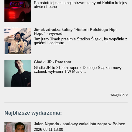
[Official Music Visualiser]
Po ostatniej serii singli otrzymujemy od Kobika kolejny
utwór i trochę...
Jimek zdradza kulisy "Historii Polskiego Hip-
Jimek zdradza kulisy "Historii Polskiego Hip-
Hopu" - wywiad
Hopu" - wywiad
Już jutro Jimek przejmie Stadion Śląski, by wspólnie z
gośćmi i orkiestrą...
Gładki JR - Patoshot
Gładki JR - Patoshot
Gładki JR to 21-letni raper z Dolnego Śląska i nowy
członek wytwórni TiW Music...
wszystkie
Najbliższe wydarzenia:
Jalen Ngonda - soulowy wokalista zagra w Polsce
2026-08-11 18:00