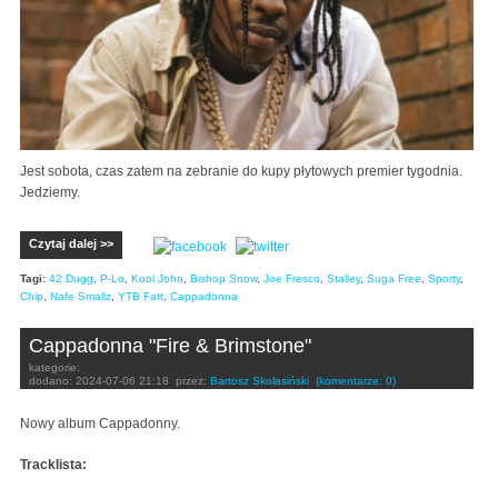
Jest sobota, czas zatem na zebranie do kupy płytowych premier tygodnia.
Jedziemy.
Czytaj dalej >>
Tagi:
42 Dugg
,
P-Lo
,
Kool John
,
Bishop Snow
,
Joe Fresco
,
Stalley
,
Suga Free
,
Sporty
,
Chip
,
Nafe Smallz
,
YTB Fatt
,
Cappadonna
Cappadonna "Fire & Brimstone"
kategorie:
dodano:
2024-07-06 21:18
przez:
Bartosz Skolasiński
(komentarze: 0)
Nowy album Cappadonny.
Tracklista: