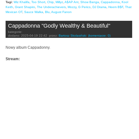
Tagi:
Wiz Khalifa
,
Too Short
,
Chip
,
Millyz
,
A$AP Ant
,
Show Banga
,
Cappadonna
,
Kool
Keith
,
Grant Shapiro
,
The Underachievers
,
Mozzy
,
G Perico
,
DJ Drama
,
Heem B$F
,
That
Mexican OT
,
Sauce Walka
,
Blu
,
August Fanon
Cappadonna "Godly Wealthy & Beautiful"
kategorie:
dodano:
2025-04-19 22:42
przez:
Bartosz Skolasiński
(komentarze: 0)
Nowy album Cappadonny.
Stream: