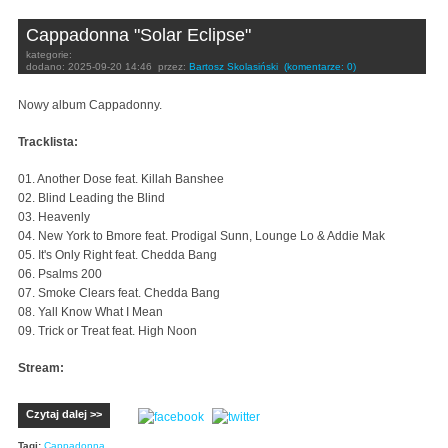
Cappadonna "Solar Eclipse"
kategorie:
dodano:
2025-09-20 14:46
przez:
Bartosz Skolasiński
(komentarze: 0)
Nowy album Cappadonny.
Tracklista:
01. Another Dose feat. Killah Banshee
02. Blind Leading the Blind
03. Heavenly
04. New York to Bmore feat. Prodigal Sunn, Lounge Lo & Addie Mak
05. It's Only Right feat. Chedda Bang
06. Psalms 200
07. Smoke Clears feat. Chedda Bang
08. Yall Know What I Mean
09. Trick or Treat feat. High Noon
Stream:
Czytaj dalej >>
Tagi:
Cappadonna