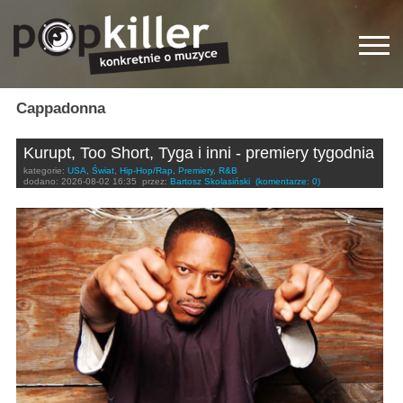
Cappadonna
Kurupt, Too Short, Tyga i inni - premiery tygodnia
kategorie:
USA
,
Świat
,
Hip-Hop/Rap
,
Premiery
,
R&B
dodano:
2026-08-02 16:35
przez:
Bartosz Skolasiński
(komentarze: 0)