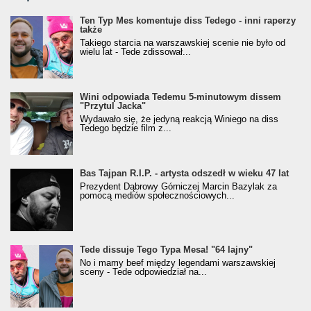
Ten Typ Mes komentuje diss Tedego - inni raperzy
także
Takiego starcia na warszawskiej scenie nie było od
wielu lat - Tede zdissował...
Wini odpowiada Tedemu 5-minutowym dissem
"Przytul Jacka"
Wydawało się, że jedyną reakcją Winiego na diss
Tedego będzie film z...
Bas Tajpan R.I.P. - artysta odszedł w wieku 47 lat
Prezydent Dąbrowy Górniczej Marcin Bazylak za
pomocą mediów społecznościowych...
Tede dissuje Tego Typa Mesa! "64 lajny"
No i mamy beef między legendami warszawskiej
sceny - Tede odpowiedział na...