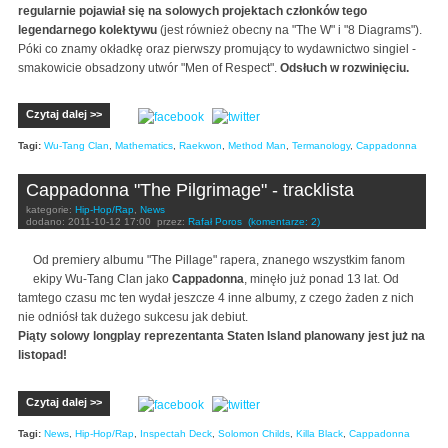
regularnie pojawiał się na solowych projektach członków tego
legendarnego kolektywu
(jest również obecny na "The W" i "8 Diagrams").
Póki co znamy okładkę oraz pierwszy promujący to wydawnictwo singiel -
smakowicie obsadzony utwór "Men of Respect".
Odsłuch w rozwinięciu.
Czytaj dalej >>
Tagi:
Wu-Tang Clan
,
Mathematics
,
Raekwon
,
Method Man
,
Termanology
,
Cappadonna
Cappadonna "The Pilgrimage" - tracklista
kategorie:
Hip-Hop/Rap
,
News
dodano:
2011-10-12 17:00
przez:
Rafał Poros
(komentarze: 2)
Od premiery albumu "The Pillage" rapera, znanego wszystkim fanom
ekipy Wu-Tang Clan jako
Cappadonna
, minęło już ponad 13 lat. Od
tamtego czasu mc ten wydał jeszcze 4 inne albumy, z czego żaden z nich
nie odniósł tak dużego sukcesu jak debiut.
Piąty solowy longplay reprezentanta
Staten Island
planowany jest już na
listopad!
Czytaj dalej >>
Tagi:
News
,
Hip-Hop/Rap
,
Inspectah Deck
,
Solomon Childs
,
Killa Black
,
Cappadonna