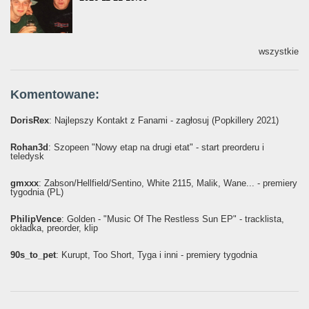
wszystkie
Komentowane:
DorisRex
: Najlepszy Kontakt z Fanami - zagłosuj (Popkillery 2021)
Rohan3d
: Szopeen "Nowy etap na drugi etat" - start preorderu i
teledysk
gmxxx
: Żabson/Hellfield/Sentino, White 2115, Malik, Wane... - premiery
tygodnia (PL)
PhilipVence
: Golden - "Music Of The Restless Sun EP" - tracklista,
okładka, preorder, klip
90s_to_pet
: Kurupt, Too Short, Tyga i inni - premiery tygodnia