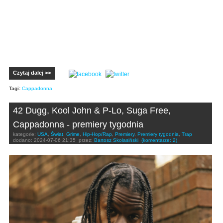
Czytaj dalej >>
Tagi:
Cappadonna
42 Dugg, Kool John & P-Lo, Suga Free,
Cappadonna - premiery tygodnia
kategorie:
USA
,
Świat
,
Grime
,
Hip-Hop/Rap
,
Premiery
,
Premiery tygodnia
,
Trap
dodano:
2024-07-06 21:35
przez:
Bartosz Skolasiński
(komentarze: 2)