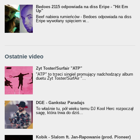
Bedoes 2115 odpowiada na diss Eripe - "Hit Em
Up"
Beef nabiera rumieńców - Bedoes odpowiada na diss
Eripe wywołany spięciem w...
Ostatnie video
Żyt Toster/SurfAir - ATP VIDEO
Żyt Toster/Surfair "ATP"
"ATP" to trzeci singiel promujący nadchodzący album
duetu Żyt Toster/SurfAir "...
donGURALesko z nagrodą za
DGE - Gankstaz Paradajs
Klasyczny/Trueschoolowy Album Roku
To właśnie tu, pół wieku temu DJ Kool Herc rozpoczął
(Popkillery 2023)
sagę, która trwa do dziś...
Kobik - Slalom ft. Jan-Rapowanie (prod. Pioneer)
Kobik - Slalom ft. Jan-Rapowanie (prod. Pioneer)