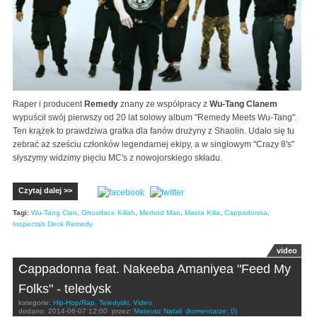
Raper i producent
Remedy
znany ze współpracy z
Wu-Tang Clanem
wypuścił swój pierwszy od 20 lat solowy album "Remedy Meets Wu-Tang".
Ten krążek to prawdziwa gratka dla fanów drużyny z Shaolin. Udało się tu
zebrać aż sześciu członków legendarnej ekipy, a w singlowym "Crazy 8's"
słyszymy widzimy pięciu MC's z nowojorskiego składu.
Czytaj dalej >>
Tagi:
Wu-Tang Clan
,
Ghostface Killah
,
Method Man
,
Masta Killa
,
Cappadonna
,
Inspectah Deck Remedy
video
Cappadonna feat. Nakeeba Amaniyea "Feed My
Folks" - teledysk
kategorie:
Hip-Hop/Rap
,
Teledyski
,
Video
dodano:
2014-06-07 12:00
przez:
Mateusz Natali
(komentarze: 0)