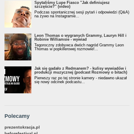
Spytaliśmy Lupe Fiasco "Jak definiujesz
szczęście?" (video)
Podczas spontanicznej sesji pytań i odpowiedzi (Q&A)
na żywo na Instagramie...
Leon Thomas o wygranych Grammy, Lauryn Hill i
Robinie Williamsie - wywiad
Tegoroczny zdobywca dwóch nagród Grammy Leon
Thomas w popkillerowej rozmowie!...
Jak się gadało z Redmanem? - kulisy wywiadów i
produkcji muzycznej (podcast Rozmowy o bitach)
Pierwszy raz po tej stronie kamery - niedawno ukazał
się nowy odcinek podcastu...
Polecamy
prezentokracja.pl
beforefestival.pl