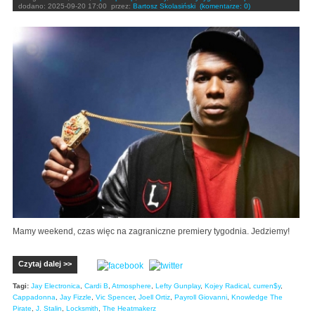
dodano:
2025-09-20 17:00
przez:
Bartosz Skolasiński
(komentarze: 0)
Mamy weekend, czas więc na zagraniczne premiery tygodnia. Jedziemy!
Czytaj dalej >>
Tagi:
Jay Electronica
,
Cardi B
,
Atmosphere
,
Lefty Gunplay
,
Kojey Radical
,
curren$y
,
Cappadonna
,
Jay Fizzle
,
Vic Spencer
,
Joell Ortiz
,
Payroll Giovanni
,
Knowledge The
Pirate
,
J. Stalin
,
Locksmith
,
The Heatmakerz