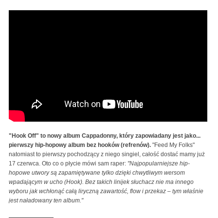
Cappadonna - Feed My Folks (Official Video) Featuring
Nakeeba Amaniyea
"Hook Off" to nowy album Cappadonny, który zapowiadany jest jako...
pierwszy hip-hopowy album bez hooków (refrenów).
"Feed My Folks"
natomiast to pierwszy pochodzący z niego singiel, całość dostać mamy już
17 czerwca. Oto co o płycie mówi sam raper:
"Najpopularniejsze hip-
hopowe utwory są zapamiętywane tylko dzięki chwytliwym wersom
wpadającym w ucho (Hook). Bez takich linijek słuchacz nie ma innego
wyboru jak wchłonąć całą liryczną zawartość, flow i przekaz – tym właśnie
jest naładowany ten album."