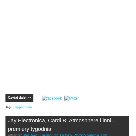
Czytaj dalej >>
Tagi:
Cappadonna
Jay Electronica, Cardi B, Atmosphere i inni -
premiery tygodnia
kategorie:
USA
,
Świat
,
Hip-Hop/Rap
,
Premiery
,
Premiery tygodnia
,
Trap