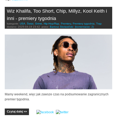
Wiz Khalifa, Too Short, Chip, Millyz, Kool Keith i
inni - premiery tygodnia
kategorie:
USA
,
Świat
,
Grime
,
Hip-Hop/Rap
,
Premiery
,
Premiery tygodnia
,
Trap
dodano:
2025-04-19 23:42
przez:
Bartosz Skolasiński
(komentarze: 2)
Mamy weekend, więc jak zawsze czas na podsumowanie zagranicznych
premier tygodnia.
Czytaj dalej >>