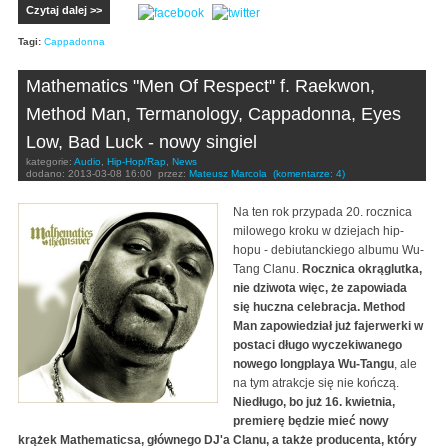
Czytaj dalej >>
Tagi:
Cappadonna
Mathematics "Men Of Respect" f. Raekwon,
Method Man, Termanology, Cappadonna, Eyes
Low, Bad Luck - nowy singiel
kategorie:
Audio
,
Hip-Hop/Rap
,
News
dodano:
2013-03-08 16:00
przez:
Mateusz Marcola
(komentarze: 4)
Na ten rok przypada 20. rocznica
milowego kroku w dziejach hip-
hopu - debiutanckiego albumu Wu-
Tang Clanu.
Rocznica okrąglutka,
nie dziwota więc, że zapowiada
się huczna celebracja. Method
Man zapowiedział już fajerwerki w
postaci długo wyczekiwanego
nowego longplaya Wu-Tangu
, ale
na tym atrakcje się nie kończą.
Niedługo, bo już 16. kwietnia,
premierę będzie mieć nowy
krążek Mathematicsa, głównego DJ'a Clanu, a także producenta, który