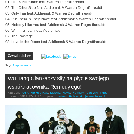
01. Fire & Brimstone feat. Warren Degraffinreaidt
02. The Other Side feat. Addiemak & Warren Degraffinreaidt
03. Only Fan feat. Addiemak & Warren Degraffinreaidt
04. Put Them in They Place feat. Addiemak & Warren Degraffinreaidt
05. Nobody Like You feat. Addiemak & Warren Degraffinreaidt
06. Winning Team feat. Addiemak
07. The Package
08. Love in the Room feat. Addiemak & Warren Degraffinreaidt
Czytaj dalej >>
Tagi:
Cappadonna
Wu-Tang Clan łączy siły na płycie swojego
współpracownika Remedy'ego!
kategorie:
USA
,
Hip-Hop/Rap
,
Klasyka
,
News
,
Premiery
,
Teledyski
,
Video
dodano:
2021-12-01 17:00
przez:
Bartosz Skolasiński
(komentarze: 15)