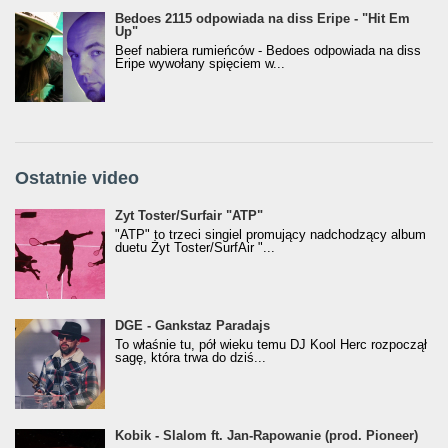
Bedoes 2115 odpowiada na diss Eripe - "Hit Em
Up"
Beef nabiera rumieńców - Bedoes odpowiada na diss
Eripe wywołany spięciem w...
Ostatnie video
Żyt Toster/SurfAir - ATP VIDEO
Żyt Toster/Surfair "ATP"
"ATP" to trzeci singiel promujący nadchodzący album
duetu Żyt Toster/SurfAir "...
donGURALesko z nagrodą za
DGE - Gankstaz Paradajs
Klasyczny/Trueschoolowy Album Roku
To właśnie tu, pół wieku temu DJ Kool Herc rozpoczął
(Popkillery 2023)
sagę, która trwa do dziś...
Kobik - Slalom ft. Jan-Rapowanie (prod. Pioneer)
Kobik - Slalom ft. Jan-Rapowanie (prod. Pioneer)
[Official Music Visualiser]