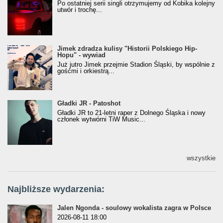
Po ostatniej serii singli otrzymujemy od Kobika kolejny
utwór i trochę...
Jimek zdradza kulisy "Historii Polskiego Hip-
Jimek zdradza kulisy "Historii Polskiego Hip-
Hopu" - wywiad
Hopu" - wywiad
Już jutro Jimek przejmie Stadion Śląski, by wspólnie z
gośćmi i orkiestrą...
Gładki JR - Patoshot
Gładki JR - Patoshot
Gładki JR to 21-letni raper z Dolnego Śląska i nowy
członek wytwórni TiW Music...
wszystkie
Najbliższe wydarzenia:
Jalen Ngonda - soulowy wokalista zagra w Polsce
2026-08-11 18:00