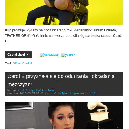
Klip promuje wydany na początku tego roku debiutancki album
Offseta
,
"FATHER OF 4"
. Gościnnie w utworze pojawiła się partnerka rapera,
Cardi
B
.
Czytaj dalej >>
Tagi:
Offset
,
Cardi B
Cardi B przyznała się do odurzania i okradania
mężczyzn!
kategorie:
USA
,
Hip-Hop/Rap
,
News
dodano:
2019-03-27 07:33
przez:
Gary Tyler Lis
(komentarze: 12)