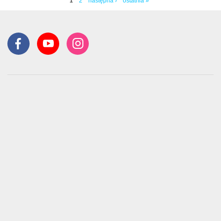
1
2
następna ›
ostatnia »
Strony