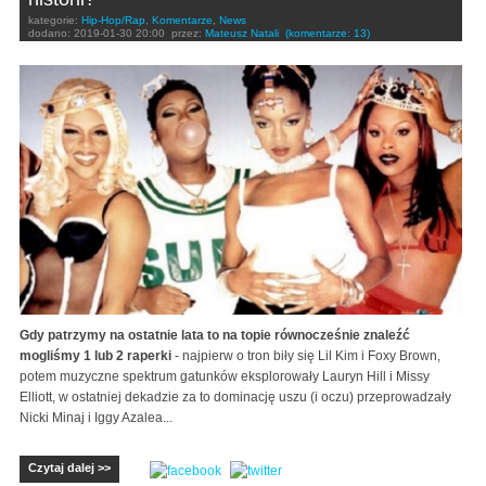
kategorie:
Hip-Hop/Rap
,
Komentarze
,
News
dodano:
2019-01-30 20:00
przez:
Mateusz Natali
(komentarze: 13)
Gdy patrzymy na ostatnie lata to na topie równocześnie znaleźć
mogliśmy 1 lub 2 raperki
- najpierw o tron biły się Lil Kim i Foxy Brown,
potem muzyczne spektrum gatunków eksplorowały Lauryn Hill i Missy
Elliott, w ostatniej dekadzie za to dominację uszu (i oczu) przeprowadzały
Nicki Minaj i Iggy Azalea...
Czytaj dalej >>