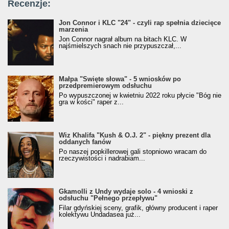
Recenzje:
Jon Connor i KLC "24" - czyli rap spełnia dziecięce
marzenia
Jon Connor nagrał album na bitach KLC. W
najśmielszych snach nie przypuszczał,...
Małpa "Święte słowa" - 5 wniosków po
przedpremierowym odsłuchu
Po wypuszczonej w kwietniu 2022 roku płycie "Bóg nie
gra w kości" raper z...
Wiz Khalifa "Kush & O.J. 2" - piękny prezent dla
oddanych fanów
Po naszej popkillerowej gali stopniowo wracam do
rzeczywistości i nadrabiam...
Gkamolli z Undy wydaje solo - 4 wnioski z
odsłuchu "Pełnego przepływu"
Filar gdyńskiej sceny, grafik, główny producent i raper
kolektywu Undadasea już...