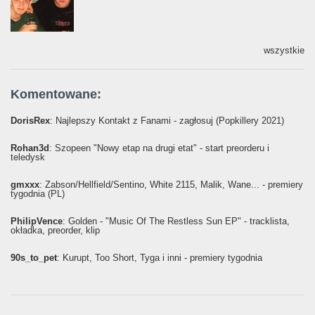
wszystkie
Komentowane:
DorisRex
: Najlepszy Kontakt z Fanami - zagłosuj (Popkillery 2021)
Rohan3d
: Szopeen "Nowy etap na drugi etat" - start preorderu i
teledysk
gmxxx
: Żabson/Hellfield/Sentino, White 2115, Malik, Wane... - premiery
tygodnia (PL)
PhilipVence
: Golden - "Music Of The Restless Sun EP" - tracklista,
okładka, preorder, klip
90s_to_pet
: Kurupt, Too Short, Tyga i inni - premiery tygodnia