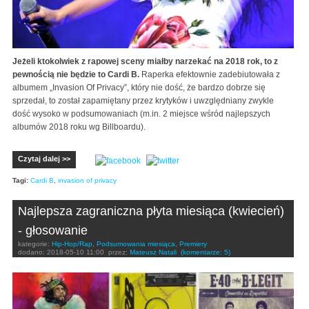
Jeżeli ktokolwiek z rapowej sceny miałby narzekać na 2018 rok, to z
pewnością nie będzie to Cardi B.
Raperka efektownie zadebiutowała z
albumem „Invasion Of Privacy”, który nie dość, że bardzo dobrze się
sprzedał, to został zapamiętany przez krytyków i uwzględniany zwykle
dość wysoko w podsumowaniach (m.in. 2 miejsce wśród najlepszych
albumów 2018 roku wg Billboardu).
Czytaj dalej >>
Tagi:
Cardi B
,
invasion of privacy
Najlepsza zagraniczna płyta miesiąca (kwiecień)
- głosowanie
kategorie:
Hip-Hop/Rap
,
Podsumowania miesiąca
,
Premiery
dodano:
2018-05-10 11:00
przez:
Mateusz Natali
(komentarze: 5)