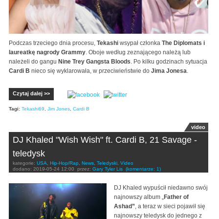
Podczas trzeciego dnia procesu,
Tekashi
wsypał członka
The Diplomats i
laureatkę nagrody Grammy
. Oboje według zeznającego należą lub
należeli do gangu
Nine Trey Gangsta Bloods
. Po kilku godzinach sytuacja
Cardi B
nieco się wyklarowała, w przeciwieństwie do
Jima Jonesa
.
Czytaj dalej >>
Tagi:
Tekashi69
,
Jim Jones
,
Cardi B
video
DJ Khaled "Wish Wish" ft. Cardi B, 21 Savage -
teledysk
kategorie:
USA
,
Hip-Hop/Rap
,
News
,
Teledyski
,
Video
dodano:
2019-05-24 12:00
przez:
Gary Tyler Lis
(komentarze: 1)
DJ Khaled wypuścił niedawno swój
najnowszy album „
Father of
Ashad”
, a teraz w sieci pojawił się
najnowszy teledysk do jednego z