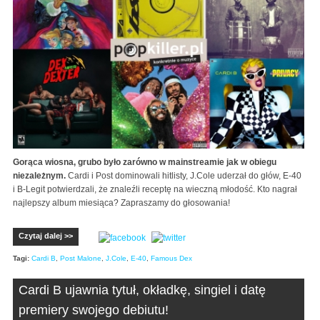
Gorąca wiosna, grubo było zarówno w mainstreamie jak w obiegu
niezależnym.
Cardi i Post dominowali hitlisty, J.Cole uderzał do głów, E-40
i B-Legit potwierdzali, że znaleźli receptę na wieczną młodość. Kto nagrał
najlepszy album miesiąca? Zapraszamy do głosowania!
Czytaj dalej >>
Tagi:
Cardi B
,
Post Malone
,
J.Cole
,
E-40
,
Famous Dex
Cardi B ujawnia tytuł, okładkę, singiel i datę
premiery swojego debiutu!