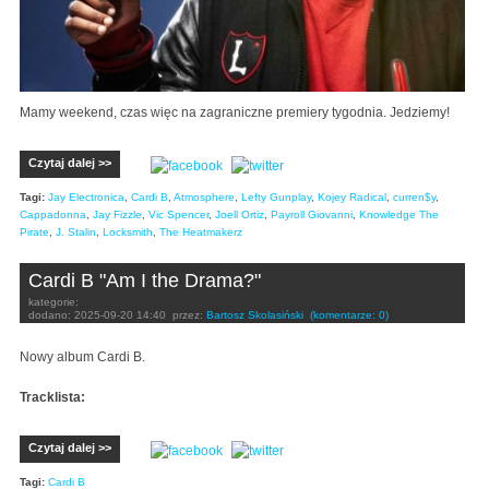
Mamy weekend, czas więc na zagraniczne premiery tygodnia. Jedziemy!
Czytaj dalej >>
Tagi:
Jay Electronica
,
Cardi B
,
Atmosphere
,
Lefty Gunplay
,
Kojey Radical
,
curren$y
,
Cappadonna
,
Jay Fizzle
,
Vic Spencer
,
Joell Ortiz
,
Payroll Giovanni
,
Knowledge The
Pirate
,
J. Stalin
,
Locksmith
,
The Heatmakerz
Cardi B "Am I the Drama?"
kategorie:
dodano:
2025-09-20 14:40
przez:
Bartosz Skolasiński
(komentarze: 0)
Nowy album Cardi B.
Tracklista:
Czytaj dalej >>
Tagi:
Cardi B