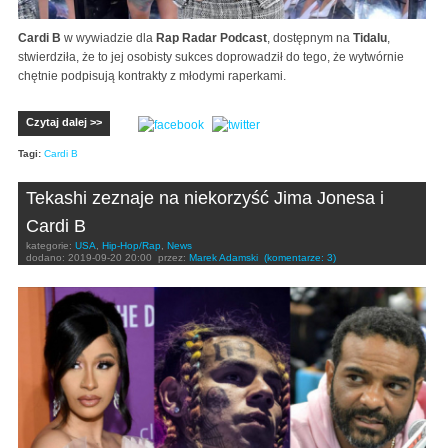
Cardi B
w wywiadzie dla
Rap Radar Podcast
, dostępnym na
Tidalu
,
stwierdziła, że to jej osobisty sukces doprowadził do tego, że wytwórnie
chętnie podpisują kontrakty z młodymi raperkami.
Czytaj dalej >>
Tagi:
Cardi B
Tekashi zeznaje na niekorzyść Jima Jonesa i
Cardi B
kategorie:
USA
,
Hip-Hop/Rap
,
News
dodano:
2019-09-20 20:00
przez:
Marek Adamski
(komentarze: 3)