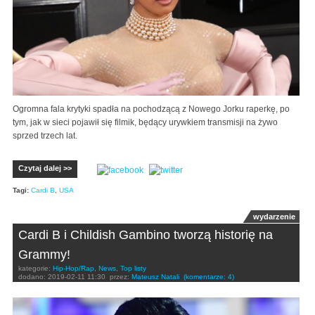
Ogromna fala krytyki spadła na pochodzącą z Nowego Jorku raperkę, po
tym, jak w sieci pojawił się filmik, będący urywkiem transmisji na żywo
sprzed trzech lat.
Czytaj dalej >>
Tagi:
Cardi B
,
USA
wydarzenie
Cardi B i Childish Gambino tworzą historię na
Grammy!
kategorie:
Hip-Hop/Rap
,
News
,
Top listy
dodano:
2019-02-11 11:30
przez:
Mateusz Natali
(komentarze: 4)