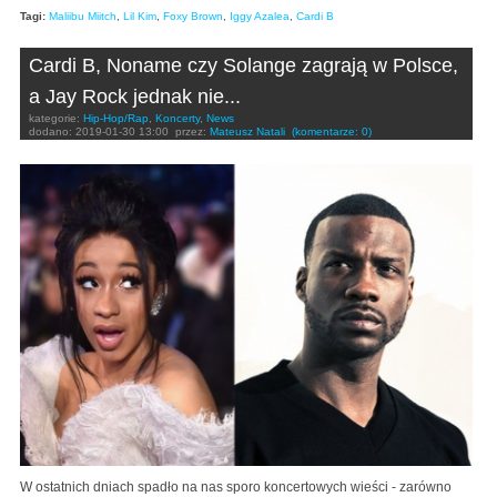
Tagi:
Maliibu Miitch
,
Lil Kim
,
Foxy Brown
,
Iggy Azalea
,
Cardi B
Cardi B, Noname czy Solange zagrają w Polsce,
a Jay Rock jednak nie...
kategorie:
Hip-Hop/Rap
,
Koncerty
,
News
dodano:
2019-01-30 13:00
przez:
Mateusz Natali
(komentarze: 0)
W ostatnich dniach spadło na nas sporo koncertowych wieści - zarówno