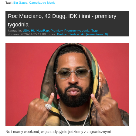
Tagi:
Big Gates
,
Camoflauge Monk
Roc Marciano, 42 Dugg, IDK i inni - premiery
tygodnia
kategorie:
USA
,
Hip-Hop/Rap
,
Premiery
,
Premiery tygodnia
,
Trap
dodano:
2026-01-25 11:00
przez:
Bartosz Skolasiński
(komentarze: 0)
No i mamy weekend, więc tradycyjnie jedziemy z zagranicznymi