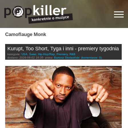
Camoflauge Monk
Kurupt, Too Short, Tyga i inni - premiery tygodnia
kategorie:
USA
,
Świat
,
Hip-Hop/Rap
,
Premiery
,
R&B
dodano:
2026-08-02 16:35
przez:
Bartosz Skolasiński
(komentarze: 0)