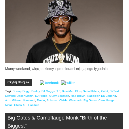
Mamy weekend, więc jedziemy z premierami mijającego tygodnia.
Czytaj dalej >>
Tagi:
Snoop Dogg
,
Buddy
,
DJ Muggs
,
T.F
,
BossMan Dlow
,
Serial Killers
,
Xzibit
,
B-Real
,
Demrick
,
JasonMartin
,
DJ Flippp
,
Guilty Simpson
,
Rad Brown
,
Napoleon Da Legend
,
Azizi Gibson
,
Kamandi
,
Finale
,
Solomon Childs
,
Wavmatik
,
Big Gates
,
Camoflauge
Monk
,
Chino XL
,
Canibus
Big Gates & Camoflauge Monk "Birth of the
Biggest"