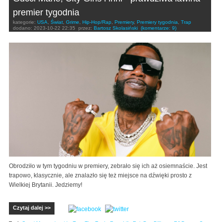
premier tygodnia
kategorie:
USA
,
Świat
,
Grime
,
Hip-Hop/Rap
,
Premiery
,
Premiery tygodnia
,
Trap
dodano:
2023-10-22 22:35
przez:
Bartosz Skolasiński
(komentarze: 9)
Obrodziło w tym tygodniu w premiery, zebrało się ich aż osiemnaście. Jest
trapowo, klasycznie, ale znalazło się też miejsce na dźwięki prosto z
Wielkiej Brytanii. Jedziemy!
Czytaj dalej >>