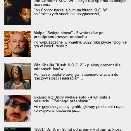
Jon Connor i KLC "24" - czyli rap spełnia dziecięce
marzenia
Jon Connor nagrał album na bitach KLC. W
najśmielszych snach nie przypuszczał,...
Małpa "Święte słowa" - 5 wniosków po
przedpremierowym odsłuchu
Po wypuszczonej w kwietniu 2022 roku płycie "Bóg nie
gra w kości" raper z...
Wiz Khalifa "Kush & O.J. 2" - piękny prezent dla
oddanych fanów
Po naszej popkillerowej gali stopniowo wracam do
rzeczywistości i nadrabiam...
Gkamolli z Undy wydaje solo - 4 wnioski z
odsłuchu "Pełnego przepływu"
Filar gdyńskiej sceny, grafik, główny producent i raper
kolektywu Undadasea już...
"2001" Dr. Dre - 25 lat od premiery albumu, który