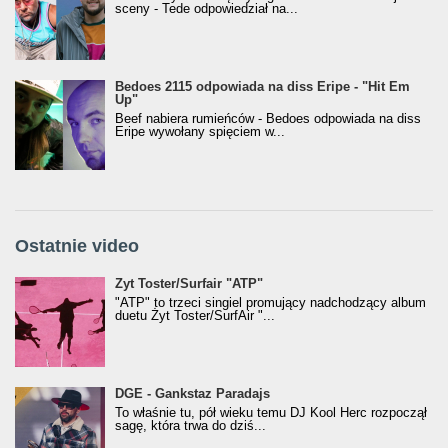
sceny - Tede odpowiedział na...
Bedoes 2115 odpowiada na diss Eripe - "Hit Em
Up"
Beef nabiera rumieńców - Bedoes odpowiada na diss
Eripe wywołany spięciem w...
Ostatnie video
Żyt Toster/SurfAir - ATP VIDEO
Żyt Toster/Surfair "ATP"
"ATP" to trzeci singiel promujący nadchodzący album
duetu Żyt Toster/SurfAir "...
donGURALesko z nagrodą za
DGE - Gankstaz Paradajs
Klasyczny/Trueschoolowy Album Roku
To właśnie tu, pół wieku temu DJ Kool Herc rozpoczął
(Popkillery 2023)
sagę, która trwa do dziś...