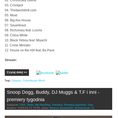
02. Chronically Offline
03. Crockpot
04. Thirdworldintl.com
05. Moat
06. Big Ass House
07. Sauerkraut
08. Richonary feat. Looms
09. China White
10. Black Yebisu feat. Miyachi
11. Crime Minister
12. House on the Hill feat. Ba Pace
Stream:
Czytaj dalej >>
Tagi:
Obijuan
,
Camoflauge Monk
Snoop Dogg, Buddy, DJ Muggs & T.F i inni -
premiery tygodnia
kategorie:
USA
,
Świat
,
Hip-Hop/Rap
,
Premiery
,
Premiery tygodnia
,
Trap
dodano:
2026-04-12 15:00
przez:
Bartosz Skolasiński
(komentarze: 1)