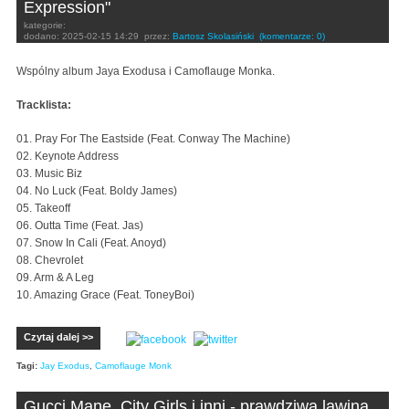
Expression"
kategorie:
dodano:
2025-02-15 14:29
przez:
Bartosz Skolasiński
(komentarze: 0)
Wspólny album Jaya Exodusa i Camoflauge Monka.
Tracklista:
01. Pray For The Eastside (Feat. Conway The Machine)
02. Keynote Address
03. Music Biz
04. No Luck (Feat. Boldy James)
05. Takeoff
06. Outta Time (Feat. Jas)
07. Snow In Cali (Feat. Anoyd)
08. Chevrolet
09. Arm & A Leg
10. Amazing Grace (Feat. ToneyBoi)
Czytaj dalej >>
Tagi:
Jay Exodus
,
Camoflauge Monk
Gucci Mane, City Girls i inni - prawdziwa lawina