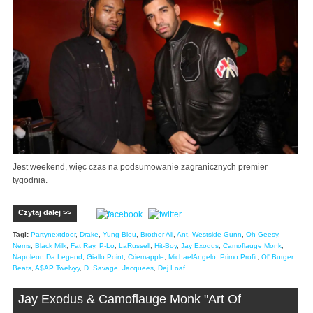
Jest weekend, więc czas na podsumowanie zagranicznych premier
tygodnia.
Czytaj dalej >>
Tagi:
Partynextdoor
,
Drake
,
Yung Bleu
,
Brother Ali
,
Ant
,
Westside Gunn
,
Oh Geesy
,
Nems
,
Black Milk
,
Fat Ray
,
P-Lo
,
LaRussell
,
Hit-Boy
,
Jay Exodus
,
Camoflauge Monk
,
Napoleon Da Legend
,
Giallo Point
,
Criemapple
,
MichaelAngelo
,
Primo Profit
,
Ol' Burger
Beats
,
A$AP Twelvyy
,
D. Savage
,
Jacquees
,
Dej Loaf
Jay Exodus & Camoflauge Monk "Art Of