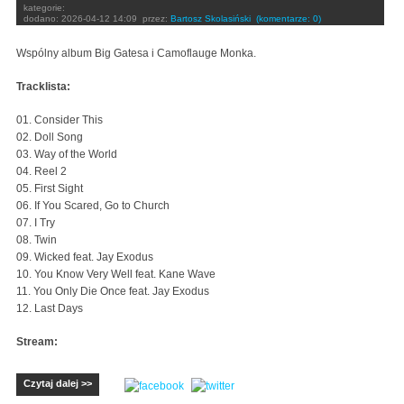
kategorie:
dodano:
2026-04-12 14:09
przez:
Bartosz Skolasiński
(komentarze: 0)
Wspólny album Big Gatesa i Camoflauge Monka.
Tracklista:
01. Consider This
02. Doll Song
03. Way of the World
04. Reel 2
05. First Sight
06. If You Scared, Go to Church
07. I Try
08. Twin
09. Wicked feat. Jay Exodus
10. You Know Very Well feat. Kane Wave
11. You Only Die Once feat. Jay Exodus
12. Last Days
Stream:
Czytaj dalej >>