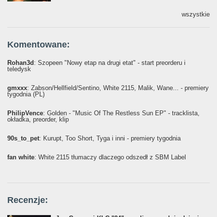
wszystkie
Komentowane:
Rohan3d
: Szopeen "Nowy etap na drugi etat" - start preorderu i
teledysk
gmxxx
: Żabson/Hellfield/Sentino, White 2115, Malik, Wane... - premiery
tygodnia (PL)
PhilipVence
: Golden - "Music Of The Restless Sun EP" - tracklista,
okładka, preorder, klip
90s_to_pet
: Kurupt, Too Short, Tyga i inni - premiery tygodnia
fan white
: White 2115 tłumaczy dlaczego odszedł z SBM Label
Recenzje: