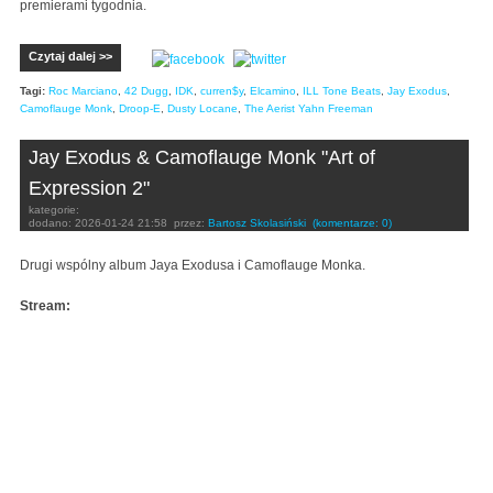
premierami tygodnia.
Czytaj dalej >>
Tagi:
Roc Marciano
,
42 Dugg
,
IDK
,
curren$y
,
Elcamino
,
ILL Tone Beats
,
Jay Exodus
,
Camoflauge Monk
,
Droop-E
,
Dusty Locane
,
The Aerist Yahn Freeman
Jay Exodus & Camoflauge Monk "Art of
Expression 2"
kategorie:
dodano:
2026-01-24 21:58
przez:
Bartosz Skolasiński
(komentarze: 0)
Drugi wspólny album Jaya Exodusa i Camoflauge Monka.
Stream: