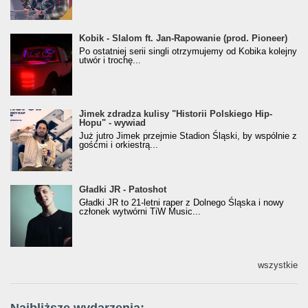
Kobik - Slalom ft. Jan-Rapowanie (prod. Pioneer)
Kobik - Slalom ft. Jan-Rapowanie (prod. Pioneer)
[Official Music Visualiser]
Po ostatniej serii singli otrzymujemy od Kobika kolejny
utwór i trochę...
Jimek zdradza kulisy "Historii Polskiego Hip-
Jimek zdradza kulisy "Historii Polskiego Hip-
Hopu" - wywiad
Hopu" - wywiad
Już jutro Jimek przejmie Stadion Śląski, by wspólnie z
gośćmi i orkiestrą...
Gładki JR - Patoshot
Gładki JR - Patoshot
Gładki JR to 21-letni raper z Dolnego Śląska i nowy
członek wytwórni TiW Music...
wszystkie
Najbliższe wydarzenia: