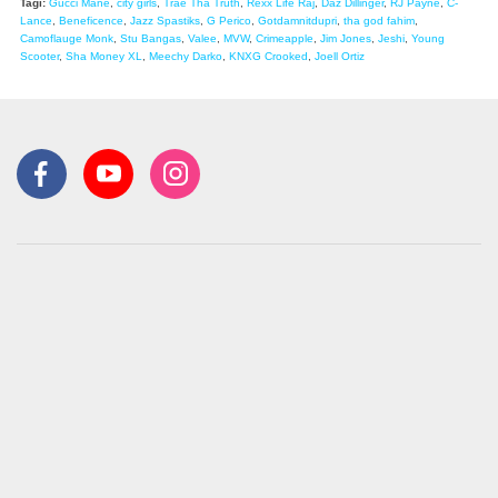
Tagi:
Gucci Mane
,
city girls
,
Trae Tha Truth
,
Rexx Life Raj
,
Daz Dillinger
,
RJ Payne
,
C-
Lance
,
Beneficence
,
Jazz Spastiks
,
G Perico
,
Gotdamnitdupri
,
tha god fahim
,
Camoflauge Monk
,
Stu Bangas
,
Valee
,
MVW
,
Crimeapple
,
Jim Jones
,
Jeshi
,
Young
Scooter
,
Sha Money XL
,
Meechy Darko
,
KNXG Crooked
,
Joell Ortiz