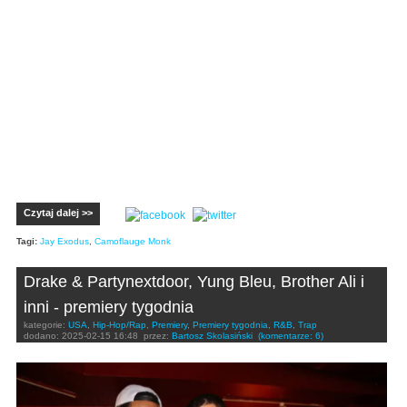
Czytaj dalej >>
Tagi:
Jay Exodus
,
Camoflauge Monk
Drake & Partynextdoor, Yung Bleu, Brother Ali i
inni - premiery tygodnia
kategorie:
USA
,
Hip-Hop/Rap
,
Premiery
,
Premiery tygodnia
,
R&B
,
Trap
dodano:
2025-02-15 16:48
przez:
Bartosz Skolasiński
(komentarze: 6)