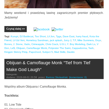
Mamy weekend i prawdziwą lawinę zagranicznych premier płytowych.
Jedziemy!
Czytaj dalej >>
Tagi:
Kurupt
,
DJ Battlecat
,
Too Short
,
Lil Jon
,
Tyga
,
Dave East
,
harry fraud
,
Kota the
Friend
,
Lil Uzi Vert
,
Homeboy Sandman
,
jack splash
,
Juicy J
,
T.F
,
Mike Summers
,
Onyx
,
Bones
,
J. Stone
,
Vado
,
Crimeapple
,
Chris Crack
,
U.G.L.Y. Boy Modeling
,
Dark Lo
,
V
Don
,
Le$
,
Obijuan
,
Camoflauge Monk
,
Polyester The Saint
,
Cappadonna
,
Tash
,
Kingpin Skinny Pimp
,
Papo2oo4
,
Subjxct 5
,
Mad Skillz
,
Davido
Obijuan & Camoflauge Monk "Tief from Tief
Make God Laugh"
kategorie:
dodano:
2026-08-01 20:58
przez:
Bartosz Skolasiński
(komentarze: 0)
Wspólny album Obijuana i Camoflauge Monka.
Tracklista:
01. Low Tide