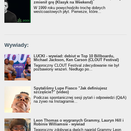
zmienił grę (Klasyk na Weekend)
W 1999 roku powychodziło trochę dobrych
westcoastowych płyt. Pierwsze, które...
Wywiady:
LUCKI - wywiad: debiut w Top 10 Billboardu,
Michael Jackson, Ken Carson (CLOUT Festival)
Tegoroczny CLOUT Festival zdecydowanie nie był
pozbawiony wrażeń. Niedługo po...
Spytaliśmy Lupe Fiasco "Jak definiujesz
szczęście?" (video)
Podczas spontanicznej sesji pytań i odpowiedzi (Q&A)
na żywo na Instagramie...
Leon Thomas o wygranych Grammy, Lauryn Hill i
Robinie Williamsie - wywiad
Tegoroczny zdobywca dwóch nagród Grammy Leon