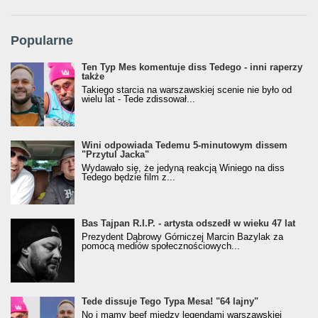
Popularne
Ten Typ Mes komentuje diss Tedego - inni raperzy
także
Takiego starcia na warszawskiej scenie nie było od
wielu lat - Tede zdissował...
Wini odpowiada Tedemu 5-minutowym dissem
"Przytul Jacka"
Wydawało się, że jedyną reakcją Winiego na diss
Tedego będzie film z...
Bas Tajpan R.I.P. - artysta odszedł w wieku 47 lat
Prezydent Dąbrowy Górniczej Marcin Bazylak za
pomocą mediów społecznościowych...
Tede dissuje Tego Typa Mesa! "64 lajny"
No i mamy beef między legendami warszawskiej