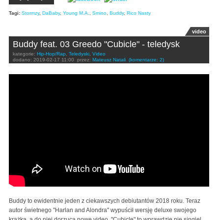
Tagi:
Stormzy
,
DaBaby
,
Young M.A.
,
Smino
,
Buddy
,
Rico Nasty
video
Buddy feat. 03 Greedo "Cubicle" - teledysk
kategorie:
Hip-Hop/Rap
,
Teledyski
,
Video
dodano:
2019-02-17 11:00
przez:
Mateusz Natali
(komentarze: 2)
Buddy - Cubicle (Official Video) ft. 03 Greedo
Buddy to ewidentnie jeden z ciekawszych debiutantów 2018 roku. Teraz
autor świetnego "Harlan and Alondra" wypuścił wersję deluxe swojego
krążka, a do niej dorzuca nowe video. "Cubicle" to wprawdzie nie singiel