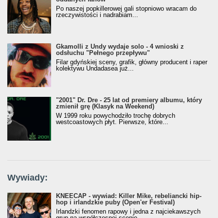
Po naszej popkillerowej gali stopniowo wracam do
rzeczywistości i nadrabiam...
Gkamolli z Undy wydaje solo - 4 wnioski z
odsłuchu "Pełnego przepływu"
Filar gdyńskiej sceny, grafik, główny producent i raper
kolektywu Undadasea już...
"2001" Dr. Dre - 25 lat od premiery albumu, który
zmienił grę (Klasyk na Weekend)
W 1999 roku powychodziło trochę dobrych
westcoastowych płyt. Pierwsze, które...
Wywiady:
KNEECAP - wywiad: Killer Mike, rebeliancki hip-
hop i irlandzkie puby (Open'er Festival)
Irlandzki fenomen rapowy i jedna z najciekawszych
grup na współczesnej scenie....