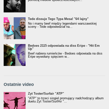
Tede dissuje Tego Typa Mesa! "64 lajny"
No i mamy beef między legendami warszawskiej
sceny - Tede odpowiedział na...
Bedoes 2115 odpowiada na diss Eripe - "Hit Em
Up"
Beef nabiera rumieńców - Bedoes odpowiada na diss
Eripe wywołany spięciem w...
Ostatnie video
Żyt Toster/SurfAir - ATP VIDEO
Żyt Toster/Surfair "ATP"
"ATP" to trzeci singiel promujący nadchodzący album
duetu Żyt Toster/SurfAir "...