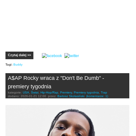
Czytaj dalej >>
Tagi:
Buddy
A$AP Rocky wraca z "Don't Be Dumb" -
premiery tygodnia
kategorie:
USA
,
Świat
,
Hip-Hop/Rap
,
Premiery
,
Premiery tygodnia
,
Trap
dodano:
2026-01-21 12:00
przez:
Bartosz Skolasiński
(komentarze: 1)