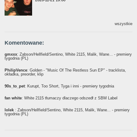
wszystkie
Komentowane:
gmxxx
: Żabson/Hellfield/Sentino, White 2115, Malik, Wane... - premiery
tygodnia (PL)
PhilipVence
: Golden - "Music Of The Restless Sun EP" - tracklista,
okładka, preorder, klip
90s_to_pet
: Kurupt, Too Short, Tyga i inni - premiery tygodnia
fan white
: White 2115 tłumaczy dlaczego odszedł z SBM Label
lolek
: Żabson/Hellfield/Sentino, White 2115, Malik, Wane... - premiery
tygodnia (PL)