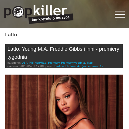
Latto
Latto, Young M.A, Freddie Gibbs i inni - premiery
tygodnia
kategorie:
USA
,
Hip-Hop/Rap
,
Premiery
,
Premiery tygodnia
,
Trap
dodano:
2026-05-31 17:00
przez:
Bartosz Skolasiński
(komentarze: 1)