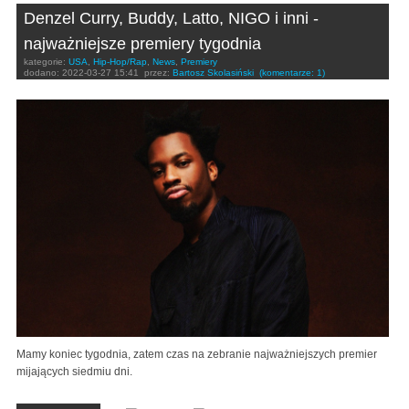
Denzel Curry, Buddy, Latto, NIGO i inni -
najważniejsze premiery tygodnia
kategorie:
USA
,
Hip-Hop/Rap
,
News
,
Premiery
dodano:
2022-03-27 15:41
przez:
Bartosz Skolasiński
(komentarze: 1)
Mamy koniec tygodnia, zatem czas na zebranie najważniejszych premier
mijających siedmiu dni.