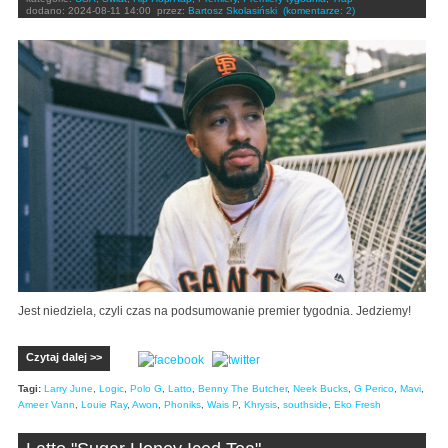
dodano:
2024-08-11 14:00
przez:
Bartosz Skolasiński
(komentarze: 2)
Jest niedziela, czyli czas na podsumowanie premier tygodnia. Jedziemy!
Czytaj dalej >>
Tagi:
Larry June
,
Logic
,
Polo G
,
Latto
,
Benny The Butcher
,
Neek Bucks
,
G Perico
,
Mavi
,
Ameer Vann
,
Louie Ray
,
Awon
,
Phoniks
,
Wais P
,
Khrysis
,
southside
,
Eko Fresh