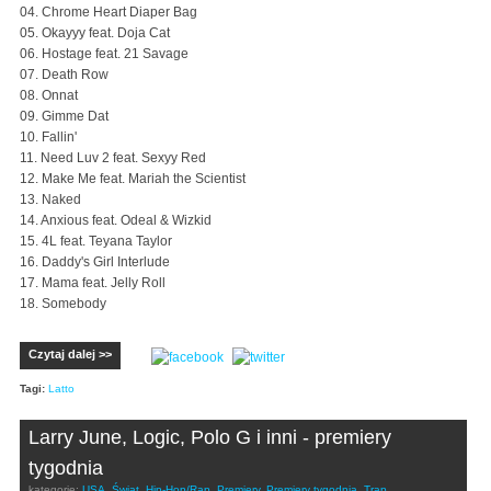
04. Chrome Heart Diaper Bag
05. Okayyy feat. Doja Cat
06. Hostage feat. 21 Savage
07. Death Row
08. Onnat
09. Gimme Dat
10. Fallin'
11. Need Luv 2 feat. Sexyy Red
12. Make Me feat. Mariah the Scientist
13. Naked
14. Anxious feat. Odeal & Wizkid
15. 4L feat. Teyana Taylor
16. Daddy's Girl Interlude
17. Mama feat. Jelly Roll
18. Somebody
Czytaj dalej >>
Tagi:
Latto
Larry June, Logic, Polo G i inni - premiery
tygodnia
kategorie:
USA
,
Świat
,
Hip-Hop/Rap
,
Premiery
,
Premiery tygodnia
,
Trap