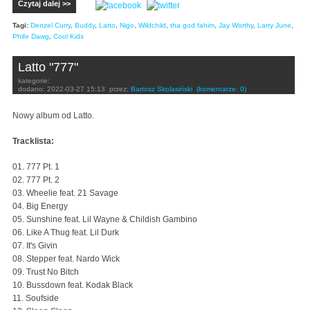
Czytaj dalej >>
Tagi:
Denzel Curry
,
Buddy
,
Latto
,
Nigo
,
Wildchild
,
tha god fahim
,
Jay Worthy
,
Larry June
,
Phife Dawg
,
Cool Kids
Latto "777"
kategorie:
dodano:
2022-03-27 15:13
przez:
Bartosz Skolasiński
(komentarze: 0)
Nowy album od Latto.
Tracklista:
01. 777 Pt. 1
02. 777 Pt. 2
03. Wheelie feat. 21 Savage
04. Big Energy
05. Sunshine feat. Lil Wayne & Childish Gambino
06. Like A Thug feat. Lil Durk
07. It's Givin
08. Stepper feat. Nardo Wick
09. Trust No Bitch
10. Bussdown feat. Kodak Black
11. Soufside