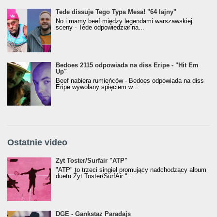
Tede dissuje Tego Typa Mesa! "64 lajny"
No i mamy beef między legendami warszawskiej
sceny - Tede odpowiedział na...
Bedoes 2115 odpowiada na diss Eripe - "Hit Em
Up"
Beef nabiera rumieńców - Bedoes odpowiada na diss
Eripe wywołany spięciem w...
Ostatnie video
Żyt Toster/SurfAir - ATP VIDEO
Żyt Toster/Surfair "ATP"
"ATP" to trzeci singiel promujący nadchodzący album
duetu Żyt Toster/SurfAir "...
donGURALesko z nagrodą za
DGE - Gankstaz Paradajs