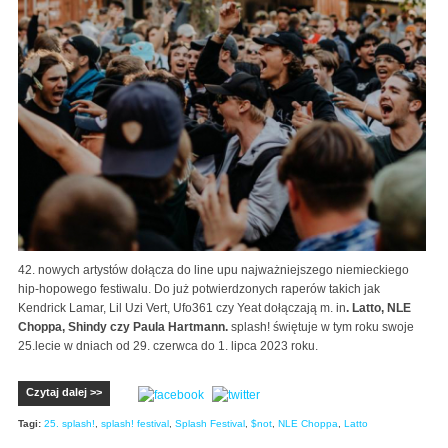
42. nowych artystów dołącza do line upu najważniejszego niemieckiego
hip-hopowego festiwalu. Do już potwierdzonych raperów takich jak
Kendrick Lamar, Lil Uzi Vert, Ufo361 czy Yeat dołączają m. in
. Latto, NLE
Choppa, Shindy czy Paula Hartmann.
splash! świętuje w tym roku swoje
25.lecie w dniach od 29. czerwca do 1. lipca 2023 roku.
Czytaj dalej >>
Tagi:
25. splash!
,
splash! festival
,
Splash Festival
,
$not
,
NLE Choppa
,
Latto