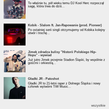
Klasyczny/Trueschoolowy Album Roku
To właśnie tu, pół wieku temu DJ Kool Herc rozpoczął
(Popkillery 2023)
sagę, która trwa do dziś...
Kobik - Slalom ft. Jan-Rapowanie (prod. Pioneer)
Kobik - Slalom ft. Jan-Rapowanie (prod. Pioneer)
[Official Music Visualiser]
Po ostatniej serii singli otrzymujemy od Kobika kolejny
utwór i trochę...
Jimek zdradza kulisy "Historii Polskiego Hip-
Jimek zdradza kulisy "Historii Polskiego Hip-
Hopu" - wywiad
Hopu" - wywiad
Już jutro Jimek przejmie Stadion Śląski, by wspólnie z
gośćmi i orkiestrą...
Gładki JR - Patoshot
Gładki JR - Patoshot
Gładki JR to 21-letni raper z Dolnego Śląska i nowy
członek wytwórni TiW Music...
wszystkie