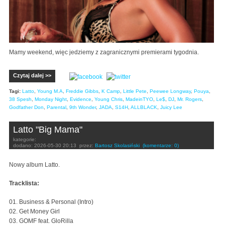
Mamy weekend, więc jedziemy z zagranicznymi premierami tygodnia.
Czytaj dalej >>
Tagi:
Latto
,
Young M.A
,
Freddie Gibbs
,
K Camp
,
Little Pete
,
Peewee Longway
,
Pouya
,
38 Spesh
,
Monday Night
,
Evidence
,
Young Chris
,
MadeinTYO
,
Le$
,
DJ
,
Mr. Rogers
,
Godfather Don
,
Parental
,
9th Wonder
,
JADA
,
S14H
,
ALLBLACK
,
Juicy Lee
Latto "Big Mama"
kategorie:
dodano:
2026-05-30 20:13
przez:
Bartosz Skolasiński
(komentarze: 0)
Nowy album Latto.
Tracklista:
01. Business & Personal (Intro)
02. Get Money Girl
03. GOMF feat. GloRilla