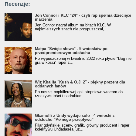
Recenzje:
Jon Connor i KLC "24" - czyli rap spełnia dziecięce
marzenia
Jon Connor nagrał album na bitach KLC. W
najśmielszych snach nie przypuszczał,...
Małpa "Święte słowa" - 5 wniosków po
przedpremierowym odsłuchu
Po wypuszczonej w kwietniu 2022 roku płycie "Bóg nie
gra w kości" raper z...
Wiz Khalifa "Kush & O.J. 2" - piękny prezent dla
oddanych fanów
Po naszej popkillerowej gali stopniowo wracam do
rzeczywistości i nadrabiam...
Gkamolli z Undy wydaje solo - 4 wnioski z
odsłuchu "Pełnego przepływu"
Filar gdyńskiej sceny, grafik, główny producent i raper
kolektywu Undadasea już...