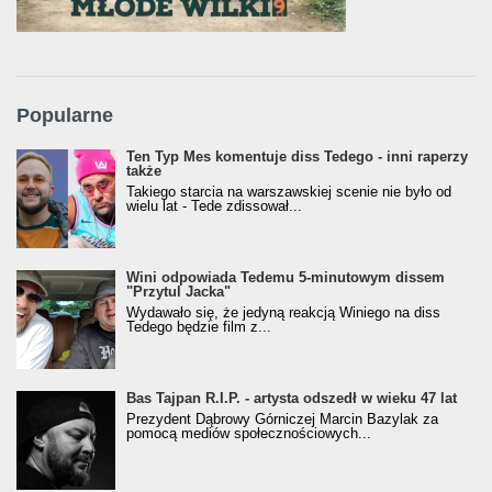
Popularne
Ten Typ Mes komentuje diss Tedego - inni raperzy
także
Takiego starcia na warszawskiej scenie nie było od
wielu lat - Tede zdissował...
Wini odpowiada Tedemu 5-minutowym dissem
"Przytul Jacka"
Wydawało się, że jedyną reakcją Winiego na diss
Tedego będzie film z...
Bas Tajpan R.I.P. - artysta odszedł w wieku 47 lat
Prezydent Dąbrowy Górniczej Marcin Bazylak za
pomocą mediów społecznościowych...