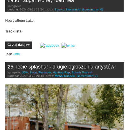
Latto "Sugar Honey Iced Tea"
kategorie:
dodano:
2024-08-11 12:24
przez:
Bartosz Skolasiński
(komentarze: 0)
Nowy album Latto.
Tracklista:
Czytaj dalej >>
Tagi:
Latto
25. lecie splasha! - drugie ogłoszenia artystów!
kategorie:
USA
,
Świat
,
Festiwale
,
Hip-Hop/Rap
,
Splash Festival
dodano:
2023-03-29 20:45
przez:
Michał Kubacki
(komentarze: 0)