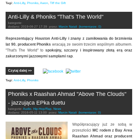
Tagi:
Anti-Lilly
,
Phoniks
,
Awon
,
Tiff the Gift
Anti-Lilly & Phoniks "That's The World"
kategorie:
dodano:
2019-08-27 17:39
przez:
Marcin Natali
(komentarze: 0)
Reprezentujący Houston Anti-Lilly i znany z zamiłowania do brzmienia
lat 90. producent Phoniks
wracają ze swoim trzecim wspólnym albumem.
"That's The World" to
spokojny, szczery i inspirowany złotą erą oraz
zakurzonymi jazzowymi samplami rap
.
Czytaj dalej >>
Tagi:
Anti-Lilly
,
Phoniks
Phoniks x Raashan Ahmad "Above The Clouds"
- jazzująca EPka duetu
kategorie:
Audio
,
Hip-Hop/Rap
,
News
dodano:
2016-05-11 13:00
przez:
Marcin Natali
(komentarze: 0)
Współpracujący już ze sobą w
przeszłości
MC rodem z Bay Area
Raashan Ahmad oraz producent