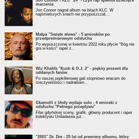
Jon Connor i KLC "24" - czyli rap spełnia dziecięce
marzenia
Jon Connor nagrał album na bitach KLC. W
najśmielszych snach nie przypuszczał,...
Małpa "Święte słowa" - 5 wniosków po
przedpremierowym odsłuchu
Po wypuszczonej w kwietniu 2022 roku płycie "Bóg nie
gra w kości" raper z...
Wiz Khalifa "Kush & O.J. 2" - piękny prezent dla
oddanych fanów
Po naszej popkillerowej gali stopniowo wracam do
rzeczywistości i nadrabiam...
Gkamolli z Undy wydaje solo - 4 wnioski z
odsłuchu "Pełnego przepływu"
Filar gdyńskiej sceny, grafik, główny producent i raper
kolektywu Undadasea już...
"2001" Dr. Dre - 25 lat od premiery albumu, który