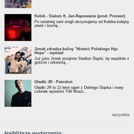
Kobik - Slalom ft. Jan-Rapowanie (prod. Pioneer)
Kobik - Slalom ft. Jan-Rapowanie (prod. Pioneer)
[Official Music Visualiser]
Po ostatniej serii singli otrzymujemy od Kobika kolejny
utwór i trochę...
Jimek zdradza kulisy "Historii Polskiego Hip-
Jimek zdradza kulisy "Historii Polskiego Hip-
Hopu" - wywiad
Hopu" - wywiad
Już jutro Jimek przejmie Stadion Śląski, by wspólnie z
gośćmi i orkiestrą...
Gładki JR - Patoshot
Gładki JR - Patoshot
Gładki JR to 21-letni raper z Dolnego Śląska i nowy
członek wytwórni TiW Music...
wszystkie
Najbliższe wydarzenia: