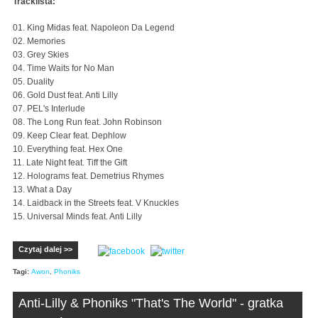
Tracklista:
01. King Midas feat. Napoleon Da Legend
02. Memories
03. Grey Skies
04. Time Waits for No Man
05. Duality
06. Gold Dust feat. Anti Lilly
07. PEL's Interlude
08. The Long Run feat. John Robinson
09. Keep Clear feat. Dephlow
10. Everything feat. Hex One
11. Late Night feat. Tiff the Gift
12. Holograms feat. Demetrius Rhymes
13. What a Day
14. Laidback in the Streets feat. V Knuckles
15. Universal Minds feat. Anti Lilly
Czytaj dalej >>
Tagi:
Awon
,
Phoniks
Anti-Lilly & Phoniks "That's The World" - gratka