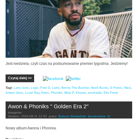
Jest niedziela, czyli czas na podsumowanie premier tygodnia. Jedziemy!
Czytaj dalej >>
Tagi:
Larry June
,
Logic
,
Polo G
,
Latto
,
Benny The Butcher
,
Neek Bucks
,
G Perico
,
Mavi
,
Ameer Vann
,
Louie Ray
,
Awon
,
Phoniks
,
Wais P
,
Khrysis
,
southside
,
Eko Fresh
Awon & Phoniks " Golden Era 2"
kategorie:
dodano:
2024-08-11 12:32
przez:
Bartosz Skolasiński
(komentarze: 0)
Nowy album Awona i Phonixa.