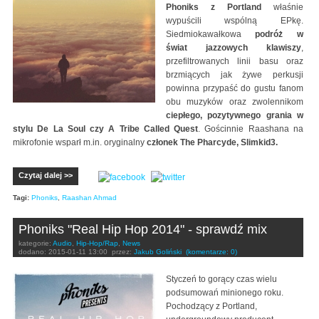
Phoniks z Portland
właśnie
wypuścili wspólną EPkę.
Siedmiokawałkowa
podróż w
świat jazzowych klawiszy
,
przefiltrowanych linii basu oraz
brzmiących jak żywe perkusji
powinna przypaść do gustu fanom
obu muzyków oraz zwolennikom
ciepłego, pozytywnego grania w
stylu De La Soul czy A Tribe Called Quest
. Gościnnie Raashana na
mikrofonie wsparł m.in. oryginalny
członek The Pharcyde, Slimkid3.
Czytaj dalej >>
Tagi:
Phoniks
,
Raashan Ahmad
Phoniks "Real Hip Hop 2014" - sprawdź mix
kategorie:
Audio
,
Hip-Hop/Rap
,
News
dodano:
2015-01-11 13:00
przez:
Jakub Goliński
(komentarze: 0)
Styczeń to gorący czas wielu
podsumowań minionego roku.
Pochodzący z Portland,