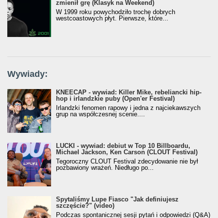
zmienił grę (Klasyk na Weekend)
W 1999 roku powychodziło trochę dobrych
westcoastowych płyt. Pierwsze, które...
Wywiady:
KNEECAP - wywiad: Killer Mike, rebeliancki hip-
hop i irlandzkie puby (Open'er Festival)
Irlandzki fenomen rapowy i jedna z najciekawszych
grup na współczesnej scenie....
LUCKI - wywiad: debiut w Top 10 Billboardu,
Michael Jackson, Ken Carson (CLOUT Festival)
Tegoroczny CLOUT Festival zdecydowanie nie był
pozbawiony wrażeń. Niedługo po...
Spytaliśmy Lupe Fiasco "Jak definiujesz
szczęście?" (video)
Podczas spontanicznej sesji pytań i odpowiedzi (Q&A)