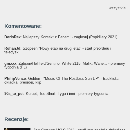
wszystkie
Komentowane:
DorisRex
: Najlepszy Kontakt z Fanami - zagłosuj (Popkillery 2021)
Rohan3d
: Szopeen "Nowy etap na drugi etat" - start preorderu i
teledysk
gmxxx
: Żabson/Hellfield/Sentino, White 2115, Malik, Wane... - premiery
tygodnia (PL)
PhilipVence
: Golden - "Music Of The Restless Sun EP" - tracklista,
okładka, preorder, klip
90s_to_pet
: Kurupt, Too Short, Tyga i inni - premiery tygodnia
Recenzje: