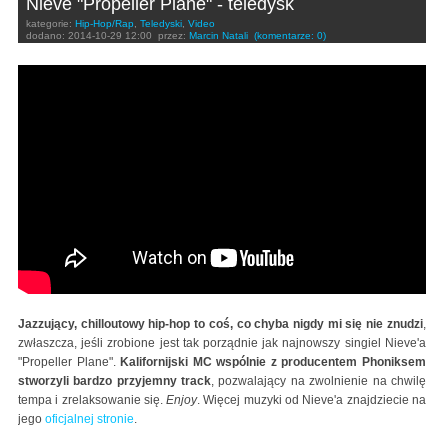
Nieve "Propeller Plane" - teledysk
kategorie:
Hip-Hop/Rap
,
Teledyski
,
Video
dodano:
2014-10-29 12:00
przez:
Marcin Natali
(komentarze: 0)
Nieve - Propeller Plane (Prod. by Phoniks)
Jazzujący, chilloutowy hip-hop to coś, co chyba nigdy mi się nie znudzi
,
zwłaszcza, jeśli zrobione jest tak porządnie jak najnowszy singiel Nieve'a
"Propeller Plane".
Kalifornijski MC wspólnie z producentem Phoniksem
stworzyli bardzo przyjemny track
, pozwalający na zwolnienie na chwilę
tempa i zrelaksowanie się.
Enjoy
. Więcej muzyki od Nieve'a znajdziecie na
jego
oficjalnej stronie
.