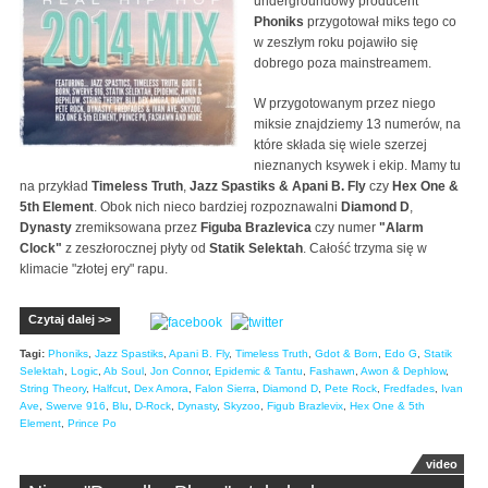
undergroundowy producent
Phoniks
przygotował miks tego co
w zeszłym roku pojawiło się
dobrego poza mainstreamem.
W przygotowanym przez niego
miksie znajdziemy 13 numerów, na
które składa się wiele szerzej
nieznanych ksywek i ekip. Mamy tu
na przykład
Timeless Truth
,
Jazz Spastiks & Apani B. Fly
czy
Hex One &
5th Element
. Obok nich nieco bardziej rozpoznawalni
Diamond D
,
Dynasty
zremiksowana przez
Figuba Brazlevica
czy numer
"Alarm
Clock"
z zeszłorocznej płyty od
Statik Selektah
. Całość trzyma się w
klimacie "złotej ery" rapu.
Czytaj dalej >>
Tagi:
Phoniks
,
Jazz Spastiks
,
Apani B. Fly
,
Timeless Truth
,
Gdot & Born
,
Edo G
,
Statik
Selektah
,
Logic
,
Ab Soul
,
Jon Connor
,
Epidemic & Tantu
,
Fashawn
,
Awon & Dephlow
,
String Theory
,
Halfcut
,
Dex Amora
,
Falon Sierra
,
Diamond D
,
Pete Rock
,
Fredfades
,
Ivan
Ave
,
Swerve 916
,
Blu
,
D-Rock
,
Dynasty
,
Skyzoo
,
Figub Brazlevix
,
Hex One & 5th
Element
,
Prince Po
video