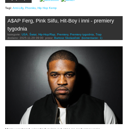
Tagi:
Anti-Lilly
,
Phoniks
,
Hip Hop Kemp
A$AP Ferg, Pink Siifu, Hit-Boy i inni - premiery
tygodnia
kategorie:
USA
,
Świat
,
Hip-Hop/Rap
,
Premiery
,
Premiery tygodnia
,
Trap
dodano:
2025-11-29 09:00
przez:
Bartosz Skolasiński
(komentarze: 1)