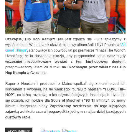
Czekajcie, Hip Hop Kemp?!
Tak jest zgadza się - już spieszymy z
wyjaśnieniem. W ten piątek ukazał się nowy album Anti-Lilly i Phoniksa
"All
Good Things"
, stanowiący ich powrót 6 lat po premierze "That's The World".
Uznaliśmy, że to doskonała okazja, aby przypomnieć sobie nasz nigdy
wcześniej niepublikowany wywiad z tym hip-hopowym duetem
,
przeprowadzony latem 2019 roku
na ukochanym przez wielu z nas Hip
Hop Kempie
w Czechach.
Raper z Houston i producent z Maine spotkali się z nami przed ich
koncertem z Awonem, na tle wielkiego muralu z napisem
"I LOVE HIP-
HOP"
, na luźną rozmowę o ich najwcześniejszych inspiracjach i tym, jak
się poznali,
ich hołdzie dla
Souls of Mischief
i
"93 Til Infinity"
, po nowy
album i muzyczne plany.
Zapraszamy serdecznie do tego kipiącego
zajawką wehikułu czasu i pogawędki z jednym z najbardziej jazzujących
duetów w rapie.
Czytaj dalej >>