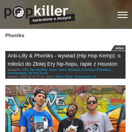
Phoniks
video
Anti-Lilly & Phoniks - wywiad (Hip Hop Kemp): o
miłości do Złotej Ery hip-hopu, rapie z Houston
kategorie:
USA
,
Hip-Hop/Rap
,
News
,
Video
,
Wywiady
,
Z Archiwum Popkillera
,
Videowywiady
,
Hip Hop Kemp
dodano:
2025-11-30 17:12
przez:
Marcin Natali
(komentarze: 0)