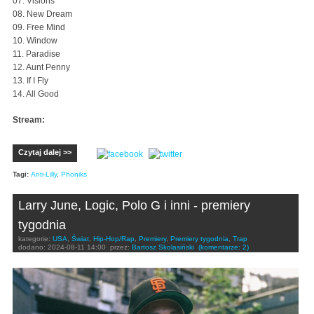
07. Visions
08. New Dream
09. Free Mind
10. Window
11. Paradise
12. Aunt Penny
13. If I Fly
14. All Good
Stream:
Czytaj dalej >>
Tagi:
Anti-Lilly
,
Phoniks
Larry June, Logic, Polo G i inni - premiery
tygodnia
kategorie:
USA
,
Świat
,
Hip-Hop/Rap
,
Premiery
,
Premiery tygodnia
,
Trap
dodano:
2024-08-11 14:00
przez:
Bartosz Skolasiński
(komentarze: 2)