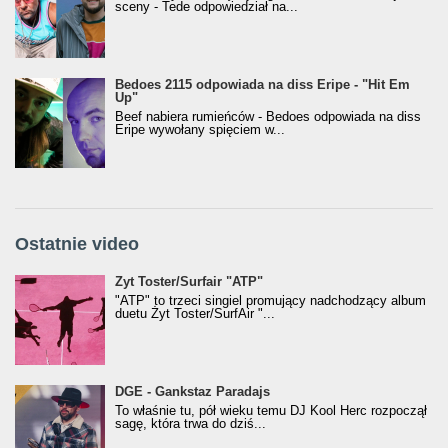
sceny - Tede odpowiedział na...
Bedoes 2115 odpowiada na diss Eripe - "Hit Em
Up"
Beef nabiera rumieńców - Bedoes odpowiada na diss
Eripe wywołany spięciem w...
Ostatnie video
Żyt Toster/SurfAir - ATP VIDEO
Żyt Toster/Surfair "ATP"
"ATP" to trzeci singiel promujący nadchodzący album
duetu Żyt Toster/SurfAir "...
donGURALesko z nagrodą za
DGE - Gankstaz Paradajs
Klasyczny/Trueschoolowy Album Roku
To właśnie tu, pół wieku temu DJ Kool Herc rozpoczął
(Popkillery 2023)
sagę, która trwa do dziś...