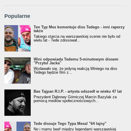
Popularne
Ten Typ Mes komentuje diss Tedego - inni raperzy
także
Takiego starcia na warszawskiej scenie nie było od
wielu lat - Tede zdissował...
Wini odpowiada Tedemu 5-minutowym dissem
"Przytul Jacka"
Wydawało się, że jedyną reakcją Winiego na diss
Tedego będzie film z...
Bas Tajpan R.I.P. - artysta odszedł w wieku 47 lat
Prezydent Dąbrowy Górniczej Marcin Bazylak za
pomocą mediów społecznościowych...
Tede dissuje Tego Typa Mesa! "64 lajny"
No i mamy beef między legendami warszawskiej