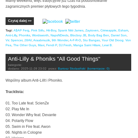
Mamy weekend, więc tradycyjnie już czas na podusmowanie
zagranicznych premier płytowych tego tygodnia.
Czytaj dalej >>
Tagi:
A$AP Ferg
,
Pink Siifu
,
Hit-Boy
,
Spank Nitti James
,
Zaytoven
,
Crimeapple
,
Esham
,
Anti-Lilly
,
Phoniks
,
Wordsworth
,
NapsNDreds
,
Blocboy JB
,
Body Bag Ben
,
Daniel Son
,
Vic Spencer
,
28AV
,
Araabmuzik
,
9th Wonder
,
A-F-R-O
,
Stu Bangas
,
Your Old Droog. Von
Pea
,
The Other Guys
,
Mavi
,
Fendi P
,
DJ.Fresh
,
Manga Saint Hilare
,
Lewi B.
Anti-Lilly & Phoniks "All Good Things"
kategorie:
dodano:
2025-11-28 23:02
przez:
Bartosz Skolasiński
(komentarze: 0)
Wspólny album Anti-Lillt i Phoniks.
Tracklista:
01. Too Late feat. ScienZe
02. Play Me In
03. Wonder Why feat. Devante
04. Polarity Flow
05. Swim in Fire feat. Awon
06. Nights in Cologne