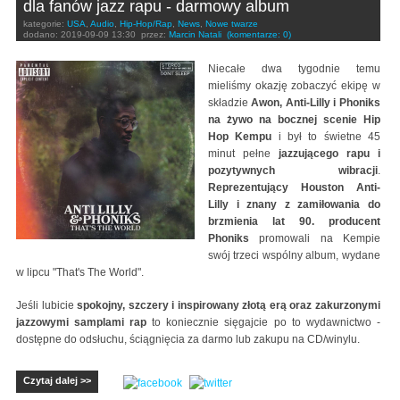
dla fanów jazz rapu - darmowy album
kategorie:
USA
,
Audio
,
Hip-Hop/Rap
,
News
,
Nowe twarze
dodano:
2019-09-09 13:30
przez:
Marcin Natali
(komentarze: 0)
Niecałe dwa tygodnie temu
mieliśmy okazję zobaczyć ekipę w
składzie
Awon, Anti-Lilly i Phoniks
na żywo na bocznej scenie Hip
Hop Kempu
i był to świetne 45
minut pełne
jazzującego rapu i
pozytywnych wibracji
.
Reprezentujący Houston Anti-
Lilly i znany z zamiłowania do
brzmienia lat 90. producent
Phoniks
promowali na Kempie
swój trzeci wspólny album, wydane
w lipcu "That's The World".
Jeśli lubicie
spokojny, szczery i inspirowany złotą erą oraz zakurzonymi
jazzowymi samplami rap
to koniecznie sięgajcie po to wydawnictwo -
dostępne do odsłuchu, ściągnięcia za darmo lub zakupu na CD/winylu.
Czytaj dalej >>