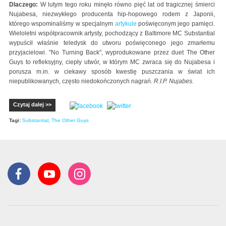
Dlaczego:
W lutym tego roku minęło równo pięć lat od tragicznej śmierci
Nujabesa, niezwykłego producenta hip-hopowego rodem z Japonii,
którego wspominaliśmy w specjalnym
artykule
poświęconym jego pamięci.
Wieloletni współpracownik artysty, pochodzący z Baltimore MC Substantial
wypuścił właśnie teledysk do utworu poświęconego jego zmarłemu
przyjacielowi. "No Turning Back", wyprodukowane przez duet The Other
Guys to refleksyjny, ciepły utwór, w którym MC zwraca się do Nujabesa i
porusza m.in. w ciekawy sposób kwestię puszczania w świat ich
niepublikowanych, często niedokończonych nagrań.
R.I.P. Nujabes.
Czytaj dalej >>
Tagi:
Substantial
,
The Other Guys