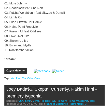
01. More Johnny
02. Roadblock feat. Che Noir
03. Putcha Weight on It feat. Skyzoo & Donwill
04. Lights On
05. Slide Off with Her Homie
06. Hains Point Freestyle
07. Knew It All feat. Oddisee
08. Love Over Like
09. Shown Up Me
10. Bway and Myrtle
11. Root for the Villian
Stream:
Czytaj dalej >>
Tagi:
Von Pea
,
The Other Guys
Joey Bada$$, Skepta, Curren$y, Rakim i inni -
premiery tygodnia
kategorie:
USA
,
Świat
,
Grime
,
Hip-Hop/Rap
,
Premiery
,
Premiery tygodnia
,
Trap
dodano:
2025-08-30 13:00
przez:
Bartosz Skolasiński
(komentarze: 3)