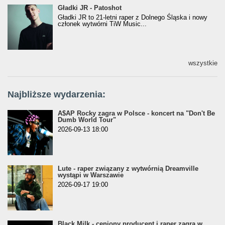
Gładki JR - Patoshot
Gładki JR - Patoshot
Gładki JR to 21-letni raper z Dolnego Śląska i nowy
członek wytwórni TiW Music...
wszystkie
Najbliższe wydarzenia:
A$AP Rocky zagra w Polsce - koncert na "Don't Be
Dumb World Tour"
2026-09-13 18:00
Lute - raper związany z wytwórnią Dreamville
wystąpi w Warszawie
2026-09-17 19:00
Black Milk - ceniony producent i raper zagra w