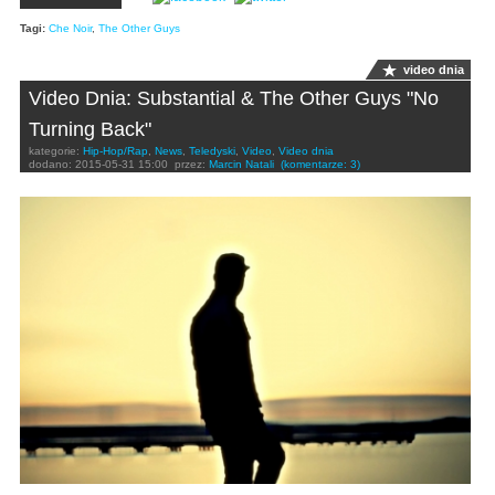
Tagi:
Che Noir
,
The Other Guys
video dnia
Video Dnia: Substantial & The Other Guys "No
Turning Back"
kategorie:
Hip-Hop/Rap
,
News
,
Teledyski
,
Video
,
Video dnia
dodano:
2015-05-31 15:00
przez:
Marcin Natali
(komentarze: 3)