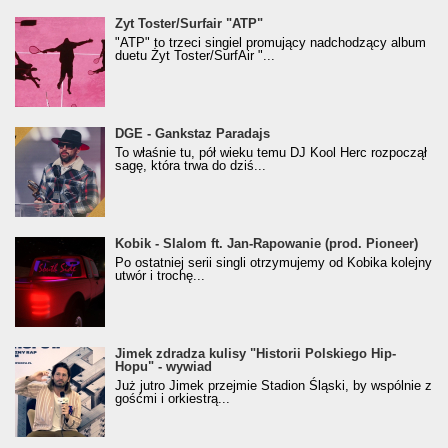
Żyt Toster/SurfAir - ATP VIDEO
Żyt Toster/Surfair "ATP"
"ATP" to trzeci singiel promujący nadchodzący album
duetu Żyt Toster/SurfAir "...
donGURALesko z nagrodą za
DGE - Gankstaz Paradajs
Klasyczny/Trueschoolowy Album Roku
To właśnie tu, pół wieku temu DJ Kool Herc rozpoczął
(Popkillery 2023)
sagę, która trwa do dziś...
Kobik - Slalom ft. Jan-Rapowanie (prod. Pioneer)
Kobik - Slalom ft. Jan-Rapowanie (prod. Pioneer)
[Official Music Visualiser]
Po ostatniej serii singli otrzymujemy od Kobika kolejny
utwór i trochę...
Jimek zdradza kulisy "Historii Polskiego Hip-
Jimek zdradza kulisy "Historii Polskiego Hip-
Hopu" - wywiad
Hopu" - wywiad
Już jutro Jimek przejmie Stadion Śląski, by wspólnie z
gośćmi i orkiestrą...