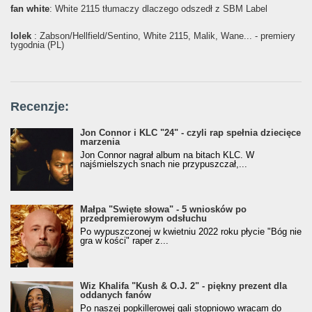
fan white
: White 2115 tłumaczy dlaczego odszedł z SBM Label
lolek
: Żabson/Hellfield/Sentino, White 2115, Malik, Wane... - premiery
tygodnia (PL)
Recenzje:
Jon Connor i KLC "24" - czyli rap spełnia dziecięce
marzenia
Jon Connor nagrał album na bitach KLC. W
najśmielszych snach nie przypuszczał,...
Małpa "Święte słowa" - 5 wniosków po
przedpremierowym odsłuchu
Po wypuszczonej w kwietniu 2022 roku płycie "Bóg nie
gra w kości" raper z...
Wiz Khalifa "Kush & O.J. 2" - piękny prezent dla
oddanych fanów
Po naszej popkillerowej gali stopniowo wracam do