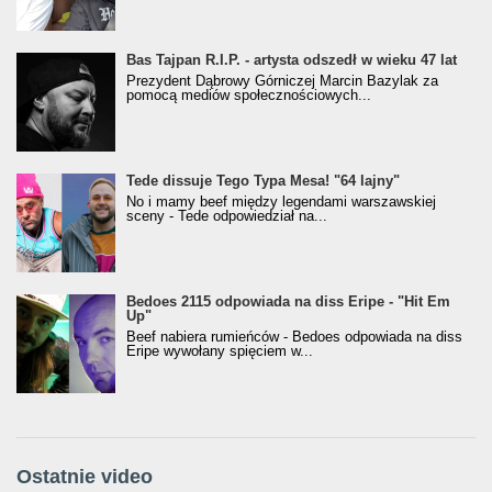
Bas Tajpan R.I.P. - artysta odszedł w wieku 47 lat
Prezydent Dąbrowy Górniczej Marcin Bazylak za
pomocą mediów społecznościowych...
Tede dissuje Tego Typa Mesa! "64 lajny"
No i mamy beef między legendami warszawskiej
sceny - Tede odpowiedział na...
Bedoes 2115 odpowiada na diss Eripe - "Hit Em
Up"
Beef nabiera rumieńców - Bedoes odpowiada na diss
Eripe wywołany spięciem w...
Ostatnie video