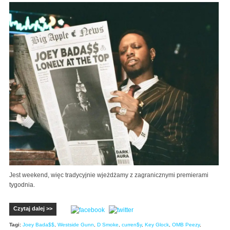
Jest weekend, więc tradycyjnie wjeżdżamy z zagranicznymi premierami
tygodnia.
Czytaj dalej >>
Tagi:
Joey Bada$$
,
Westside Gunn
,
D Smoke
,
curren$y
,
Key Glock
,
OMB Peezy
,