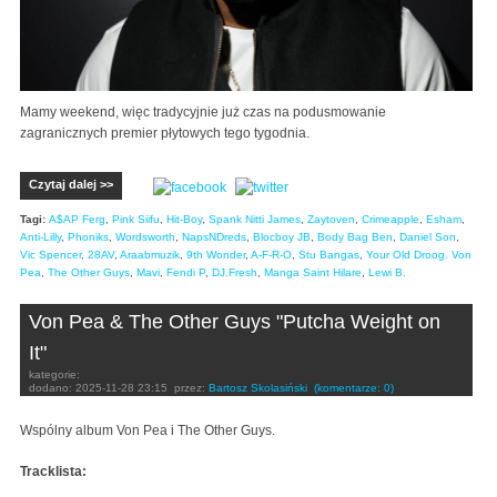
Mamy weekend, więc tradycyjnie już czas na podusmowanie
zagranicznych premier płytowych tego tygodnia.
Czytaj dalej >>
Tagi:
A$AP Ferg
,
Pink Siifu
,
Hit-Boy
,
Spank Nitti James
,
Zaytoven
,
Crimeapple
,
Esham
,
Anti-Lilly
,
Phoniks
,
Wordsworth
,
NapsNDreds
,
Blocboy JB
,
Body Bag Ben
,
Daniel Son
,
Vic Spencer
,
28AV
,
Araabmuzik
,
9th Wonder
,
A-F-R-O
,
Stu Bangas
,
Your Old Droog. Von
Pea
,
The Other Guys
,
Mavi
,
Fendi P
,
DJ.Fresh
,
Manga Saint Hilare
,
Lewi B.
Von Pea & The Other Guys "Putcha Weight on
It"
kategorie:
dodano:
2025-11-28 23:15
przez:
Bartosz Skolasiński
(komentarze: 0)
Wspólny album Von Pea i The Other Guys.
Tracklista: