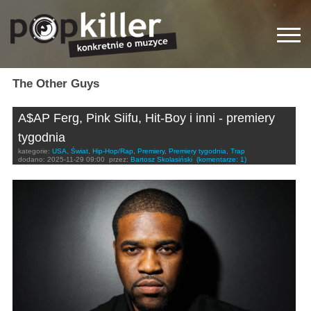
The Other Guys
A$AP Ferg, Pink Siifu, Hit-Boy i inni - premiery
tygodnia
kategorie:
USA
,
Świat
,
Hip-Hop/Rap
,
Premiery
,
Premiery tygodnia
,
Trap
dodano:
2025-11-29 09:00
przez:
Bartosz Skolasiński
(komentarze: 1)