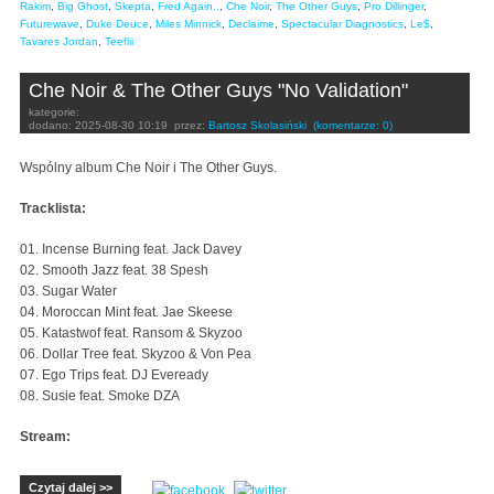
Rakim
,
Big Ghost
,
Skepta
,
Fred Again..
,
Che Noir
,
The Other Guys
,
Pro Dillinger
,
Futurewave
,
Duke Deuce
,
Miles Minnick
,
Declaime
,
Spectacular Diagnostics
,
Le$
,
Tavares Jordan
,
Teeflii
Che Noir & The Other Guys "No Validation"
kategorie:
dodano:
2025-08-30 10:19
przez:
Bartosz Skolasiński
(komentarze: 0)
Wspólny album Che Noir i The Other Guys.
Tracklista:
01. Incense Burning feat. Jack Davey
02. Smooth Jazz feat. 38 Spesh
03. Sugar Water
04. Moroccan Mint feat. Jae Skeese
05. Katastwof feat. Ransom & Skyzoo
06. Dollar Tree feat. Skyzoo & Von Pea
07. Ego Trips feat. DJ Eveready
08. Susie feat. Smoke DZA
Stream:
Czytaj dalej >>