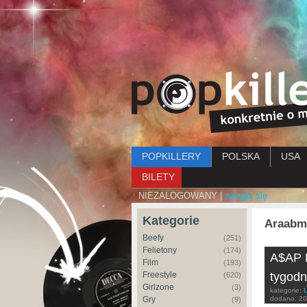
Menu główne
POPKILLERY
POLSKA
USA
BILETY
NIEZALOGOWANY |
zaloguj się
Kategorie
Araabm
Beefy
(251)
Felietony
(174)
A$AP Fe
Film
(193)
Freestyle
tygodn
(620)
Girlzone
(3)
kategorie:
Gry
dodano:
20
(9)