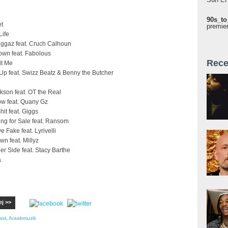
90s_to
et
premie
Life
iggaz feat. Cruch Calhoun
own feat. Fabolous
Rece
it Me
 Up feat. Swizz Beatz & Benny the Butcher
kson feat. OT the Real
now feat. Quany Gz
it feat. Giggs
ing for Sale feat. Ransom
e Fake feat. Lyrivelli
n feat. Millyz
er Side feat. Stacy Barthe
a
ej >>
ast
,
Araabmuzik