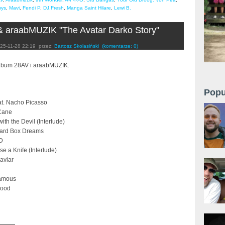
uys
,
Mavi
,
Fendi P
,
DJ.Fresh
,
Manga Saint Hilare
,
Lewi B.
 araabMUZIK "The Avatar Darko Story"
25-11-28 22:19
przez:
Bartosz Skolasiński
(komentarze: 0)
lbum 28AV i araabMUZIK.
Popu
at. Nacho Picasso
Cane
ith the Devil (Interlude)
oard Box Dreams
D
se a Knife (Interlude)
aviar
famous
hood