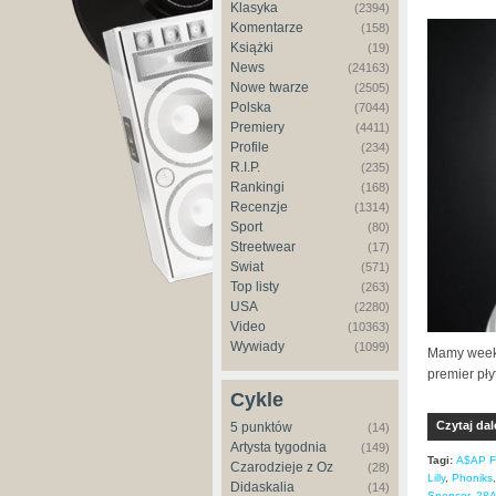
Klasyka
(2394)
Komentarze
(158)
Książki
(19)
News
(24163)
Nowe twarze
(2505)
Polska
(7044)
Premiery
(4411)
Profile
(234)
R.I.P.
(235)
Rankingi
(168)
Recenzje
(1314)
Sport
(80)
Streetwear
(17)
Świat
(571)
Top listy
(263)
USA
(2280)
Video
(10363)
Wywiady
(1099)
Mamy weeke
premier pły
Cykle
Czytaj dal
5 punktów
(14)
Artysta tygodnia
(149)
Tagi:
A$AP F
Czarodzieje z Oz
(28)
Lilly
,
Phoniks
Didaskalia
(14)
Spencer
,
28A