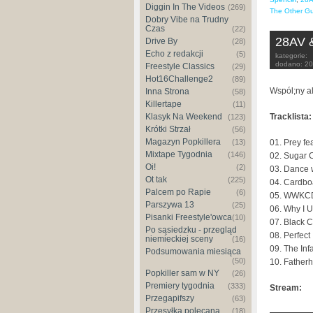
Diggin In The Videos
(269)
The Other G
Dobry Vibe na Trudny
Czas
(22)
28AV &
Drive By
(28)
Echo z redakcji
(5)
kategorie:
dodano:
20
Freestyle Classics
(29)
Hot16Challenge2
(89)
Wspól;ny a
Inna Strona
(58)
Killertape
(11)
Klasyk Na Weekend
Tracklista:
(123)
Krótki Strzał
(56)
Magazyn Popkillera
(13)
01. Prey fe
Mixtape Tygodnia
(146)
02. Sugar 
Oi!
(2)
03. Dance w
Ot tak
(225)
04. Cardb
Palcem po Rapie
(6)
05. WWKC
Parszywa 13
(25)
06. Why I U
Pisanki Freestyle'owca
(10)
07. Black C
Po sąsiedzku - przegląd
08. Perfect
niemieckiej sceny
(16)
09. The In
Podsumowania miesiąca
(50)
10. Father
Popkiller sam w NY
(26)
Premiery tygodnia
(333)
Stream:
Przegapifszy
(63)
Przesyłka polecana
(18)