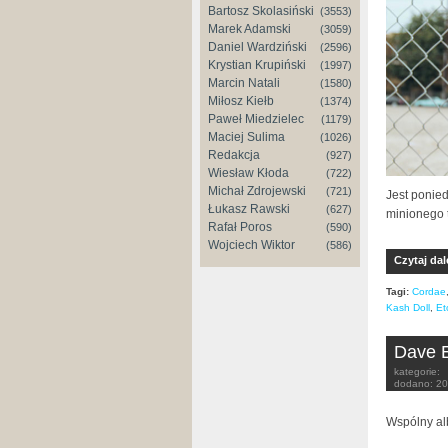
Bartosz Skolasiński
(3553)
Marek Adamski
(3059)
Daniel Wardziński
(2596)
Krystian Krupiński
(1997)
Marcin Natali
(1580)
Miłosz Kiełb
(1374)
Paweł Miedzielec
(1179)
Maciej Sulima
(1026)
Redakcja
(927)
Wiesław Kłoda
(722)
Michał Zdrojewski
(721)
Jest ponie
Łukasz Rawski
(627)
minionego 
Rafał Poros
(590)
Wojciech Wiktor
(586)
Czytaj dal
Tagi:
Cordae
Kash Doll
,
Et
Dave E
kategorie:
dodano:
20
Wspólny al