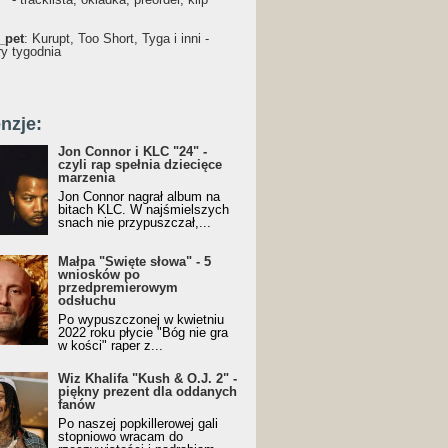
_pet
: Kurupt, Too Short, Tyga i inni -
ry tygodnia
nzje:
Jon Connor i KLC "24" -
czyli rap spełnia dziecięce
marzenia
Jon Connor nagrał album na
bitach KLC. W najśmielszych
snach nie przypuszczał,...
Małpa "Święte słowa" - 5
wniosków po
przedpremierowym
odsłuchu
Po wypuszczonej w kwietniu
2022 roku płycie "Bóg nie gra
w kości" raper z...
Wiz Khalifa "Kush & O.J. 2" -
piękny prezent dla oddanych
fanów
Po naszej popkillerowej gali
stopniowo wracam do