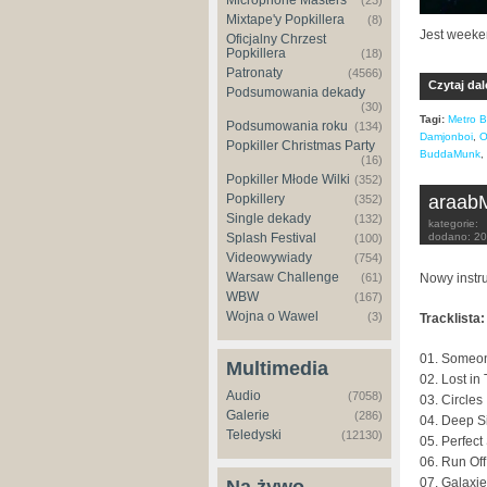
Microphone Masters
(23)
Mixtape'y Popkillera
(8)
Jest weeke
Oficjalny Chrzest
Popkillera
(18)
Patronaty
(4566)
Czytaj dal
Podsumowania dekady
(30)
Tagi:
Metro 
Podsumowania roku
(134)
Damjonboi
,
O
Popkiller Christmas Party
BuddaMunk
,
(16)
Popkiller Młode Wilki
(352)
araabM
Popkillery
(352)
Single dekady
(132)
kategorie:
dodano:
20
Splash Festival
(100)
Videowywiady
(754)
Warsaw Challenge
Nowy instr
(61)
WBW
(167)
Wojna o Wawel
(3)
Tracklista:
01. Someon
Multimedia
02. Lost in
Audio
(7058)
03. Circles
Galerie
(286)
04. Deep S
Teledyski
(12130)
05. Perfect
06. Run Off
07. Galaxi