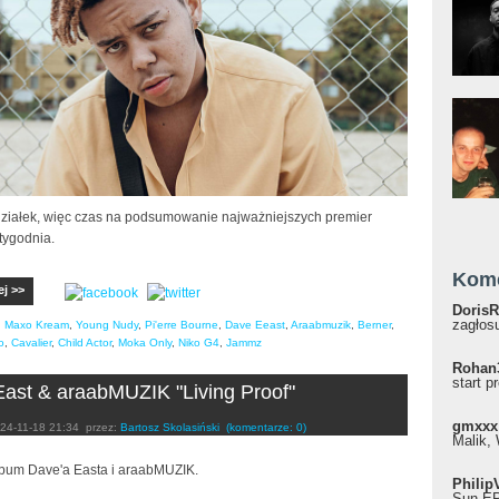
działek, więc czas na podsumowanie najważniejszych premier
tygodnia.
Kom
ej >>
DorisR
zagłosu
,
Maxo Kream
,
Young Nudy
,
Pi'erre Bourne
,
Dave Eeast
,
Araabmuzik
,
Berner
,
o
,
Cavalier
,
Child Actor
,
Moka Only
,
Niko G4
,
Jammz
Rohan
start p
ast & araabMUZIK "Living Proof"
gmxxx
24-11-18 21:34
przez:
Bartosz Skolasiński
(komentarze: 0)
Malik, 
bum Dave'a Easta i araabMUZIK.
Philip
Sun EP"