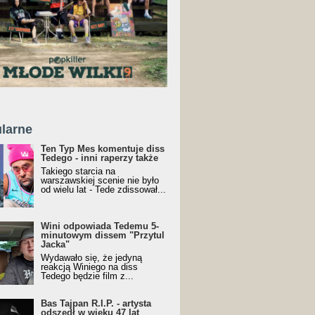
larne
Ten Typ Mes komentuje diss
Tedego - inni raperzy także
Takiego starcia na
warszawskiej scenie nie było
od wielu lat - Tede zdissował...
Wini odpowiada Tedemu 5-
minutowym dissem "Przytul
Jacka"
Wydawało się, że jedyną
reakcją Winiego na diss
Tedego będzie film z...
Bas Tajpan R.I.P. - artysta
odszedł w wieku 47 lat