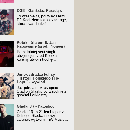
URALesko z nagrodą za
DGE - Gankstaz Paradajs
yczny/Trueschoolowy
To właśnie tu, pół wieku temu
m Roku (Popkillery 2023)
DJ Kool Herc rozpoczął sagę,
która trwa do dziś...
 - Slalom ft. Jan-
Kobik - Slalom ft. Jan-
wanie (prod. Pioneer)
Rapowanie (prod. Pioneer)
cial Music Visualiser]
Po ostatniej serii singli
otrzymujemy od Kobika
kolejny utwór i trochę...
k zdradza kulisy "Historii
Jimek zdradza kulisy
kiego Hip-Hopu" - wywiad
"Historii Polskiego Hip-
Hopu" - wywiad
Już jutro Jimek przejmie
Stadion Śląski, by wspólnie z
gośćmi i orkiestrą...
ki JR - Patoshot
Gładki JR - Patoshot
Gładki JR to 21-letni raper z
Dolnego Śląska i nowy
członek wytwórni TiW Music...