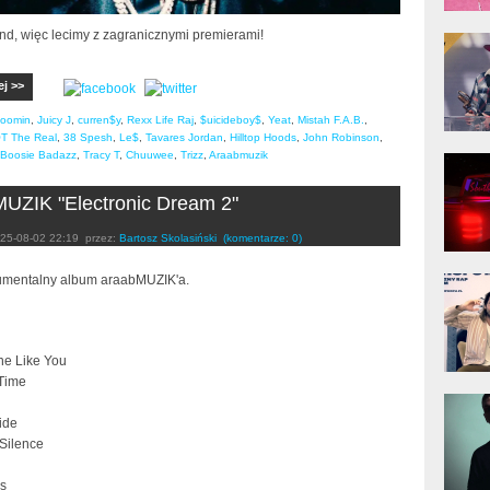
nd, więc lecimy z zagranicznymi premierami!
donG
Klas
Albu
ej >>
Boomin
,
Juicy J
,
curren$y
,
Rexx Life Raj
,
$uicideboy$
,
Yeat
,
Mistah F.A.B.
,
T The Real
,
38 Spesh
,
Le$
,
Tavares Jordan
,
Hilltop Hoods
,
John Robinson
,
Boosie Badazz
,
Tracy T
,
Chuuwee
,
Trizz
,
Araabmuzik
Kobik
Rapo
[Offi
UZIK "Electronic Dream 2"
25-08-02 22:19
przez:
Bartosz Skolasiński
(komentarze: 0)
Jime
umentalny album araabMUZIK'a.
Pols
e Like You
 Time
Gład
ide
 Silence
es