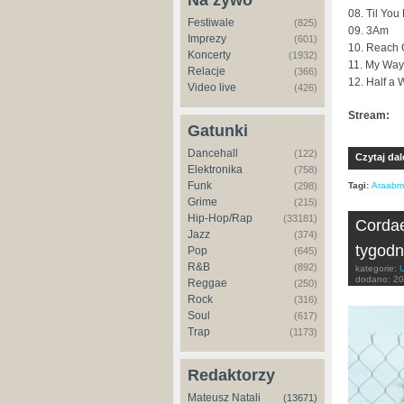
Na żywo
08. Til You
Festiwale
(825)
09. 3Am
Imprezy
(601)
10. Reach 
Koncerty
(1932)
11. My Way
Relacje
(366)
12. Half a
Video live
(426)
Stream:
Gatunki
Dancehall
(122)
Czytaj dal
Elektronika
(758)
Funk
Tagi:
Araabm
(298)
Grime
(215)
Hip-Hop/Rap
(33181)
Cordae
Jazz
(374)
tygodn
Pop
(645)
R&B
(892)
kategorie:
dodano:
20
Reggae
(250)
Rock
(316)
Soul
(617)
Trap
(1173)
Redaktorzy
Mateusz Natali
(13671)