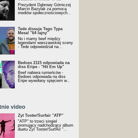
Prezydent Dąbrowy Górniczej
Marcin Bazylak za pomocą
mediów społecznościowych...
Tede dissuje Tego Typa
Mesa! "64 lajny"
No i mamy beef między
legendami warszawskiej sceny
- Tede odpowiedział na...
Bedoes 2115 odpowiada na
diss Eripe - "Hit Em Up"
Beef nabiera rumieńców -
Bedoes odpowiada na diss
Eripe wywołany spięciem w...
tnie video
Toster/SurfAir - ATP VIDEO
Żyt Toster/Surfair "ATP"
"ATP" to trzeci singiel
promujący nadchodzący album
duetu Żyt Toster/SurfAir "...