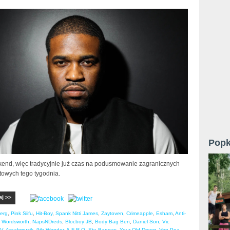
Popk
nd, więc tradycyjnie już czas na podusmowanie zagranicznych
towych tego tygodnia.
ej >>
erg
,
Pink Siifu
,
Hit-Boy
,
Spank Nitti James
,
Zaytoven
,
Crimeapple
,
Esham
,
Anti-
,
Wordsworth
,
NapsNDreds
,
Blocboy JB
,
Body Bag Ben
,
Daniel Son
,
Vic
V
,
Araabmuzik
,
9th Wonder
,
A-F-R-O
,
Stu Bangas
,
Your Old Droog. Von Pea
,