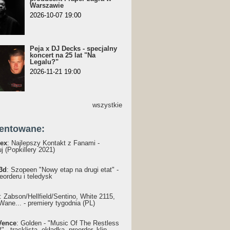
Warszawie
2026-10-07 19:00
Peja x DJ Decks - specjalny
koncert na 25 lat "Na
Legalu?"
2026-11-21 19:00
wszystkie
entowane:
ex
: Najlepszy Kontakt z Fanami -
j (Popkillery 2021)
3d
: Szopeen "Nowy etap na drugi etat" -
reorderu i teledysk
: Żabson/Hellfield/Sentino, White 2115,
Wane... - premiery tygodnia (PL)
Vence
: Golden - "Music Of The Restless
 - tracklista, okładka, preorder, klip