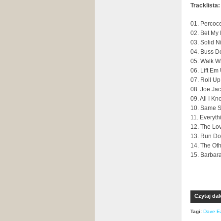
Tracklista:
01. Percoc
02. Bet My 
03. Solid N
04. Buss D
05. Walk W
06. Lift Em
07. Roll Up
08. Joe Jac
09. All I K
10. Same Sh
11. Everyth
12. The Lov
13. Run Dow
14. The Oth
15. Barbar
Czytaj dal
Tagi:
Dave E