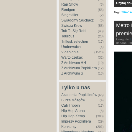
Czytaj dal
Rap Show
(3)
Rentgen
(53)
Tagi:
28AV
,
A
Stagekiller
(2)
Świadomy Słuchacz
(6)
Metro 
Świeża Krew
(55)
Tak To Się Robi
(43)
premie
Tourbus
(28)
kategorie:
Trillest. selection
(17)
dodano:
20
Underwatch
(4)
Video dnia
(1520)
Warto czekać
(32)
Z Archiwum HH
(10)
Z Archiwum Popkillera
(12)
Z Archiwum S
(13)
Tylko u nas
Akademia Popkillerów
(65)
Burza Mózgów
(4)
Cali Trippin
(17)
Hip Hop Arena
(8)
Hip Hop Kemp
(308)
Imprezy Popkillera
(29)
Konkursy
(201)