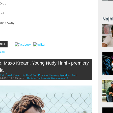
 Drop
Out
Najb
 World Away
ej >>
uzik
, Maxo Kream, Young Nudy i inni - premiery
ia
USA
,
Świat
,
Grime
,
Hip-Hop/Rap
,
Premiery
,
Premiery tygodnia
,
Trap
24-11-18 22:15
przez:
Bartosz Skolasiński
(komentarze: 3)