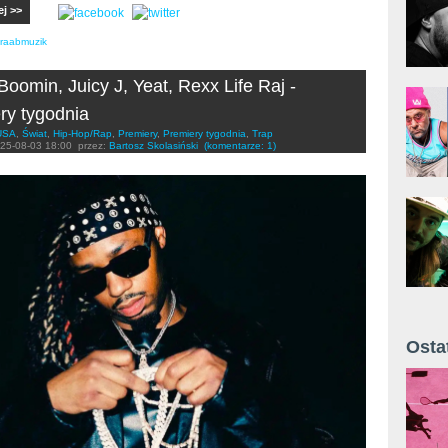
ej >>
raabmuzik
Boomin, Juicy J, Yeat, Rexx Life Raj -
ry tygodnia
USA
,
Świat
,
Hip-Hop/Rap
,
Premiery
,
Premiery tygodnia
,
Trap
25-08-03 18:00
przez:
Bartosz Skolasiński
(komentarze: 1)
Osta
Żyt 