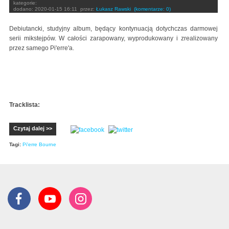
kategorie:
dodano:
2020-01-15 16:11
przez:
Łukasz Rawski
(komentarze: 0)
Debiutancki, studyjny album, będący kontynuacją dotychczas darmowej
serii mikstejpów. W całości zarapowany, wyprodukowany i zrealizowany
przez samego Pi'erre'a.
Tracklista:
Czytaj dalej >>
Tagi:
Pi'erre Bourne