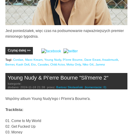
Jest poniedziałek, więc czas na podsumowanie najważniejszych premier
minionego tygodnia.
Czytaj dalej >>
Tagi:
Cordae
,
Maxo Kream
,
Young Nudy
,
Pi'erre Bourne
,
Dave Eeast
,
Araabmuzik
,
Berner
,
Kash Doll
,
Eto
,
Cavalier
,
Child Actor
,
Moka Only
,
Niko G4
,
Jammz
Young Nudy & Pi’erre Bourne "Sli'merre 2"
kategorie:
dodano:
2024-11-18 21:38
przez:
Bartosz Skolasiński
(komentarze: 0)
Wspólny album Young Nudy'ego i Pi'erre'a Bourne'a.
Tracklista:
01. Come to My World
02. Get Fucked Up
03. Money