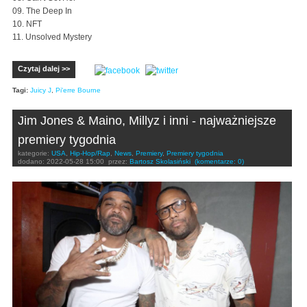
09. The Deep In
10. NFT
11. Unsolved Mystery
Czytaj dalej >>
Tagi:
Juicy J
,
Pi'erre Bourne
Jim Jones & Maino, Millyz i inni - najważniejsze
premiery tygodnia
kategorie:
USA
,
Hip-Hop/Rap
,
News
,
Premiery
,
Premiery tygodnia
dodano:
2022-05-28 15:00
przez:
Bartosz Skolasiński
(komentarze: 0)