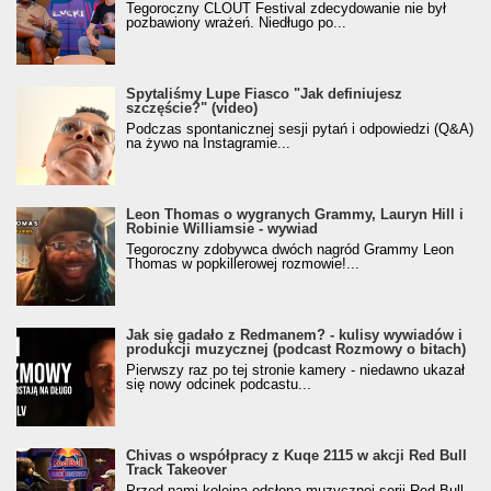
Tegoroczny CLOUT Festival zdecydowanie nie był
pozbawiony wrażeń. Niedługo po...
Spytaliśmy Lupe Fiasco "Jak definiujesz
szczęście?" (video)
Podczas spontanicznej sesji pytań i odpowiedzi (Q&A)
na żywo na Instagramie...
Leon Thomas o wygranych Grammy, Lauryn Hill i
Robinie Williamsie - wywiad
Tegoroczny zdobywca dwóch nagród Grammy Leon
Thomas w popkillerowej rozmowie!...
Jak się gadało z Redmanem? - kulisy wywiadów i
produkcji muzycznej (podcast Rozmowy o bitach)
Pierwszy raz po tej stronie kamery - niedawno ukazał
się nowy odcinek podcastu...
Chivas o współpracy z Kuqe 2115 w akcji Red Bull
Track Takeover
Przed nami kolejna odsłona muzycznej serii Red Bull