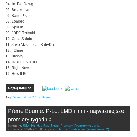
04. I'm Big Dawg
05. Breakdown
06. Bang Pistols
07. Loaded
08. Splash
09. 10PC Teriyaki
10. Gotta Salute
11. Save Myself feat. BabyDrill
12. 4Slime
13. Bloody
14. Hakuna Matata
15. Right Now
16. How It Be
Czytaj dalej >>
Tagi:
Young Nudy
,
Pi'erre Bourne
Pi'erre Bourne, P-Lo, LMD i inni - najważniejsze
premiery tygodnia
kategorie:
USA
,
Hip-Hop/Rap
,
News
,
Premiery
,
Premiery tygodnia
dodano:
2022-09-03 19:07
przez:
Bartosz Skolasiński
(komentarze: 2)