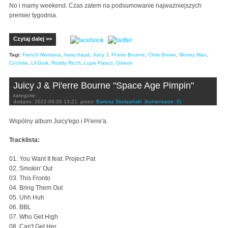
No i mamy weekend. Czas zatem na podsumowanie najważniejszych
premier tygodnia.
Czytaj dalej >>
Tagi:
French Montana
,
harry fraud
,
Juicy J
,
Pi'erre Bourne
,
Chris Brown
,
Money Man
,
Cochise
,
Lil Durk
,
Roddy Ricch
,
Lupe Fiasco
,
Giveon
Juicy J & Pi'erre Bourne "Space Age Pimpin"
kategorie:
dodano:
2022-06-26 13:21
przez:
Bartosz Skolasiński
(komentarze: 0)
Wspólny album Juicy'ego i Pi'erre'a.
Tracklista:
01. You Want It feat. Project Pat
02. Smokin' Out
03. This Fronto
04. Bring Them Out
05. Uhh Huh
06. BBL
07. Who Get High
08. Can't Get Her