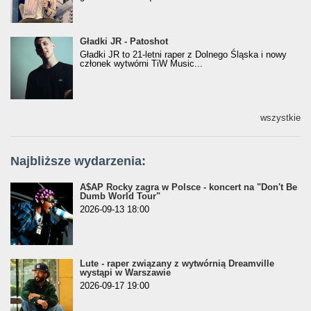
Gładki JR - Patoshot
Gładki JR - Patoshot
Gładki JR to 21-letni raper z Dolnego Śląska i nowy
członek wytwórni TiW Music...
wszystkie
Najbliższe wydarzenia:
A$AP Rocky zagra w Polsce - koncert na "Don't Be
Dumb World Tour"
2026-09-13 18:00
Lute - raper związany z wytwórnią Dreamville
wystąpi w Warszawie
2026-09-17 19:00