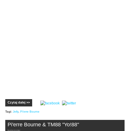
Czytaj dalej >>
Tagi:
Jelly
,
Pi'erre Bourne
Pi'erre Bourne & TM88 "Yo!88"
kategorie: