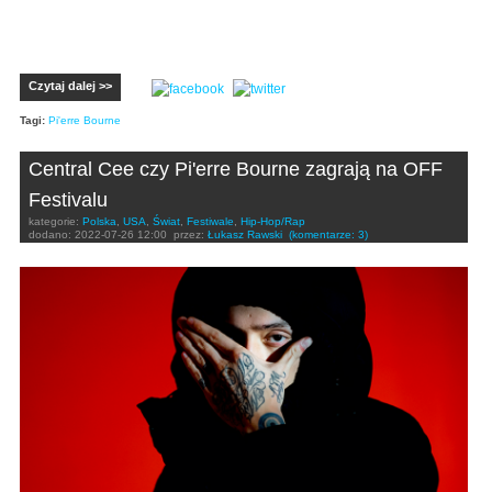
Czytaj dalej >>
Tagi:
Pi'erre Bourne
Central Cee czy Pi'erre Bourne zagrają na OFF
Festivalu
kategorie:
Polska
,
USA
,
Świat
,
Festiwale
,
Hip-Hop/Rap
dodano:
2022-07-26 12:00
przez:
Łukasz Rawski
(komentarze: 3)