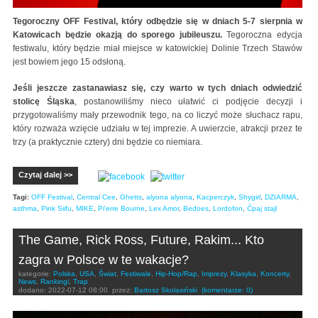
Tegoroczny OFF Festival, który odbędzie się w dniach 5-7 sierpnia w
Katowicach będzie okazją do sporego jubileuszu.
Tegoroczna edycja
festiwalu, który będzie miał miejsce w katowickiej Dolinie Trzech Stawów
jest bowiem jego 15 odsłoną.
Jeśli jeszcze zastanawiasz się, czy warto w tych dniach odwiedzić
stolicę Śląska
, postanowiliśmy nieco ułatwić ci podjęcie decyzji i
przygotowaliśmy mały przewodnik tego, na co liczyć może słuchacz rapu,
który rozważa wzięcie udziału w tej imprezie. A uwierzcie, atrakcji przez te
trzy (a praktycznie cztery) dni będzie co niemiara.
Czytaj dalej >>
Tagi:
OFF Festival
,
Central Cee
,
Ghetts
,
alyona alyona
,
Kacperczyk
,
Shygirl
,
DZIARMA
,
asthma
,
Pink Siifu
,
MIKE
,
Pi'erre Bourne
,
Lex Amor
,
Bedoes
,
Lordofon
,
Ćpaj stajl
The Game, Rick Ross, Future, Rakim... Kto
zagra w Polsce w te wakacje?
kategorie:
Polska
,
USA
,
Świat
,
Festiwale
,
Hip-Hop/Rap
,
Imprezy
,
Klasyka
,
Koncerty
,
News
,
Rankingi
,
Trap
dodano:
2022-07-12 08:00
przez:
Bartosz Skolasiński
(komentarze: 0)