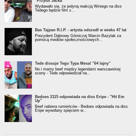
"Przytul Jacka"
Wydawało się, że jedyną reakcją Winiego na diss
Tedego będzie film z...
Bas Tajpan R.I.P. - artysta odszedł w wieku 47 lat
Prezydent Dąbrowy Górniczej Marcin Bazylak za
pomocą mediów społecznościowych...
Tede dissuje Tego Typa Mesa! "64 lajny"
No i mamy beef między legendami warszawskiej
sceny - Tede odpowiedział na...
Bedoes 2115 odpowiada na diss Eripe - "Hit Em
Up"
Beef nabiera rumieńców - Bedoes odpowiada na diss
Eripe wywołany spięciem w...