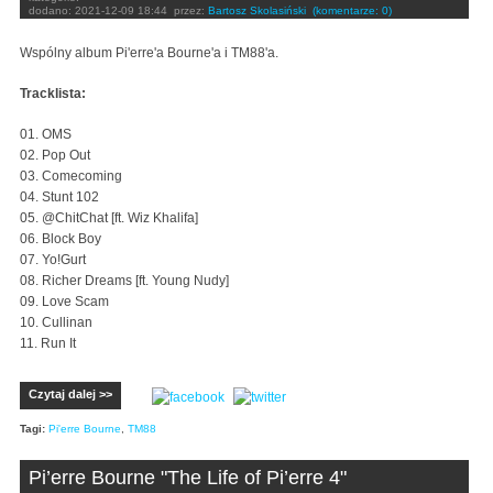
dodano:
2021-12-09 18:44
przez:
Bartosz Skolasiński
(komentarze: 0)
Wspólny album Pi'erre'a Bourne'a i TM88'a.
Tracklista:
01. OMS
02. Pop Out
03. Comecoming
04. Stunt 102
05. @ChitChat [ft. Wiz Khalifa]
06. Block Boy
07. Yo!Gurt
08. Richer Dreams [ft. Young Nudy]
09. Love Scam
10. Cullinan
11. Run It
Czytaj dalej >>
Tagi:
Pi'erre Bourne
,
TM88
Pi’erre Bourne "The Life of Pi’erre 4"