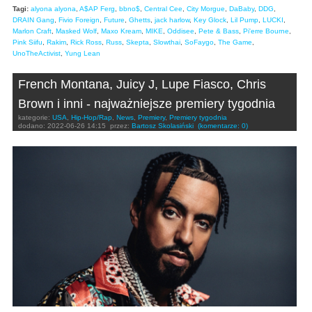
Tagi:
alyona alyona
,
A$AP Ferg
,
bbno$
,
Central Cee
,
City Morgue
,
DaBaby
,
DDG
,
DRAIN Gang
,
Fivio Foreign
,
Future
,
Ghetts
,
jack harlow
,
Key Glock
,
Lil Pump
,
LUCKI
,
Marlon Craft
,
Masked Wolf
,
Maxo Kream
,
MIKE
,
Oddisee
,
Pete & Bass
,
Pi'erre Bourne
,
Pink Siifu
,
Rakim
,
Rick Ross
,
Russ
,
Skepta
,
Slowthai
,
SoFaygo
,
The Game
,
UnoTheActivist
,
Yung Lean
French Montana, Juicy J, Lupe Fiasco, Chris
Brown i inni - najważniejsze premiery tygodnia
kategorie:
USA
,
Hip-Hop/Rap
,
News
,
Premiery
,
Premiery tygodnia
dodano:
2022-06-26 14:15
przez:
Bartosz Skolasiński
(komentarze: 0)