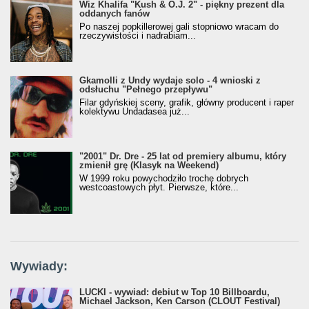
Wiz Khalifa "Kush & O.J. 2" - piękny prezent dla
oddanych fanów
Po naszej popkillerowej gali stopniowo wracam do
rzeczywistości i nadrabiam...
Gkamolli z Undy wydaje solo - 4 wnioski z
odsłuchu "Pełnego przepływu"
Filar gdyńskiej sceny, grafik, główny producent i raper
kolektywu Undadasea już...
"2001" Dr. Dre - 25 lat od premiery albumu, który
zmienił grę (Klasyk na Weekend)
W 1999 roku powychodziło trochę dobrych
westcoastowych płyt. Pierwsze, które...
Wywiady:
LUCKI - wywiad: debiut w Top 10 Billboardu,
Michael Jackson, Ken Carson (CLOUT Festival)