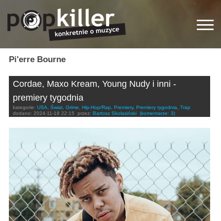
Pi'erre Bourne
Cordae, Maxo Kream, Young Nudy i inni -
premiery tygodnia
kategorie:
USA
,
Świat
,
Grime
,
Hip-Hop/Rap
,
Premiery
,
Premiery tygodnia
,
Trap
dodano:
2024-11-18 22:15
przez:
Bartosz Skolasiński
(komentarze: 3)