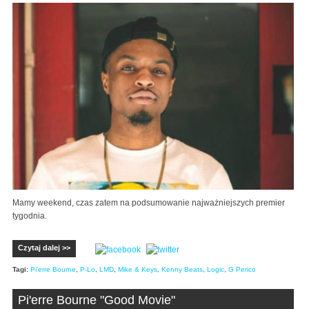
Mamy weekend, czas zatem na podsumowanie najważniejszych premier
tygodnia.
Czytaj dalej >>
Tagi:
Pi'erre Bourne
,
P-Lo
,
LMD
,
Mike & Keys
,
Kenny Beats
,
Logic
,
G Perico
Pi'erre Bourne "Good Movie"