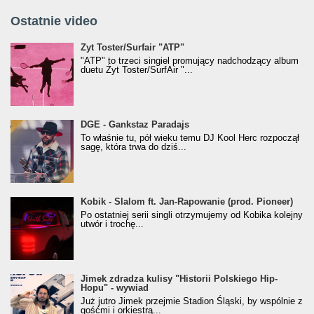
Ostatnie video
Żyt Toster/SurfAir - ATP VIDEO
Żyt Toster/Surfair "ATP"
"ATP" to trzeci singiel promujący nadchodzący album
duetu Żyt Toster/SurfAir "...
donGURALesko z nagrodą za
DGE - Gankstaz Paradajs
Klasyczny/Trueschoolowy Album Roku
To właśnie tu, pół wieku temu DJ Kool Herc rozpoczął
(Popkillery 2023)
sagę, która trwa do dziś...
Kobik - Slalom ft. Jan-Rapowanie (prod. Pioneer)
Kobik - Slalom ft. Jan-Rapowanie (prod. Pioneer)
[Official Music Visualiser]
Po ostatniej serii singli otrzymujemy od Kobika kolejny
utwór i trochę...
Jimek zdradza kulisy "Historii Polskiego Hip-
Jimek zdradza kulisy "Historii Polskiego Hip-
Hopu" - wywiad
Hopu" - wywiad
Już jutro Jimek przejmie Stadion Śląski, by wspólnie z
gośćmi i orkiestrą...