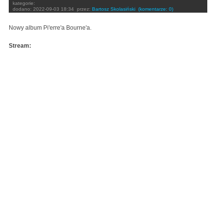
kategorie:
dodano:
2022-09-03 18:34
przez:
Bartosz Skolasiński
(komentarze: 0)
Nowy album Pi'erre'a Bourne'a.
Stream: