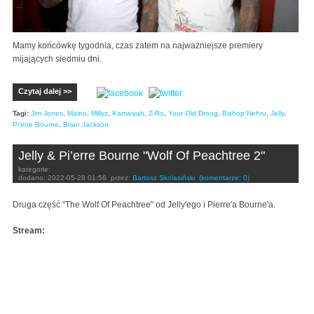
Mamy końcówkę tygodnia, czas zatem na najważniejsze premiery
mijających siedmiu dni.
Czytaj dalej >>
Tagi:
Jim Jones
,
Maino
,
Millyz
,
Kamaiyah
,
Z-Ro
,
Your Old Droog
,
Bishop Nehru
,
Jelly
,
Pi'erre Bourne
,
Brian Jackson
Jelly & Pi’erre Bourne "Wolf Of Peachtree 2"
kategorie:
dodano:
2022-05-28 01:56
przez:
Bartosz Skolasiński
(komentarze: 0)
Druga część "The Wolf Of Peachtree" od Jelly'ego i Pierre'a Bourne'a.
Stream: