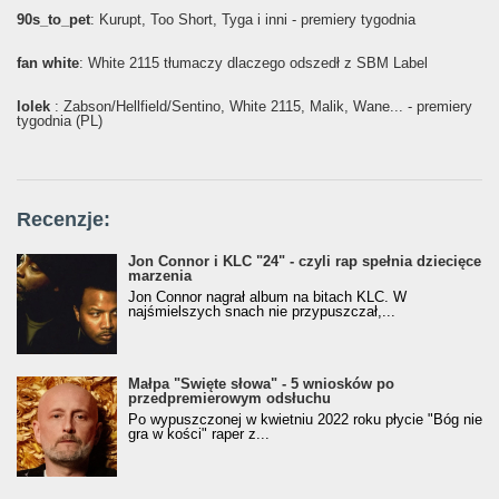
90s_to_pet
: Kurupt, Too Short, Tyga i inni - premiery tygodnia
fan white
: White 2115 tłumaczy dlaczego odszedł z SBM Label
lolek
: Żabson/Hellfield/Sentino, White 2115, Malik, Wane... - premiery
tygodnia (PL)
Recenzje:
Jon Connor i KLC "24" - czyli rap spełnia dziecięce
marzenia
Jon Connor nagrał album na bitach KLC. W
najśmielszych snach nie przypuszczał,...
Małpa "Święte słowa" - 5 wniosków po
przedpremierowym odsłuchu
Po wypuszczonej w kwietniu 2022 roku płycie "Bóg nie
gra w kości" raper z...