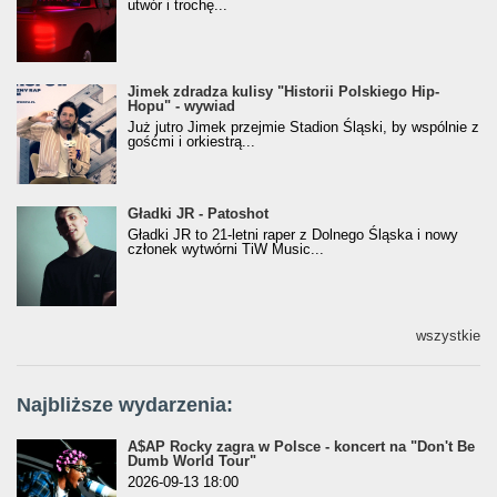
utwór i trochę...
Jimek zdradza kulisy "Historii Polskiego Hip-
Jimek zdradza kulisy "Historii Polskiego Hip-
Hopu" - wywiad
Hopu" - wywiad
Już jutro Jimek przejmie Stadion Śląski, by wspólnie z
gośćmi i orkiestrą...
Gładki JR - Patoshot
Gładki JR - Patoshot
Gładki JR to 21-letni raper z Dolnego Śląska i nowy
członek wytwórni TiW Music...
wszystkie
Najbliższe wydarzenia:
A$AP Rocky zagra w Polsce - koncert na "Don't Be
Dumb World Tour"
2026-09-13 18:00