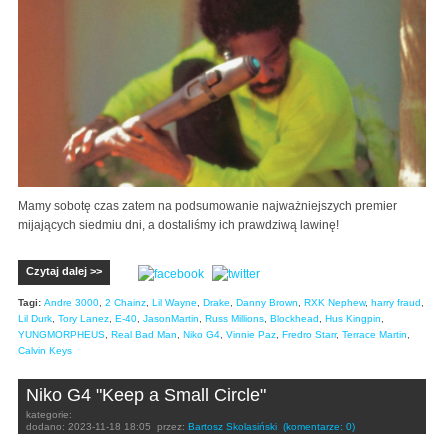
Mamy sobotę czas zatem na podsumowanie najważniejszych premier
mijających siedmiu dni, a dostaliśmy ich prawdziwą lawinę!
Czytaj dalej >>
Tagi:
Andre 3000
,
2 Chainz
,
Lil Wayne
,
Drake
,
Danny Brown
,
RXK Nephew
,
harry fraud
,
Lil Durk
,
Tory Lanez
,
E-40
,
JasonMartin
,
Russ Millions
,
Blockhead
,
Hus Kingpin
,
YUNGMORPHEUS
,
Real Bad Man
,
Niko G4
,
Vinnie Paz
,
Fredro Starr
,
Terrace Martin
,
Calvin Keys
Niko G4 "Keep a Small Circle"
kategorie:
dodano:
2023-11-18 18:05
przez:
Bartosz Skolasiński
(komentarze: 0)