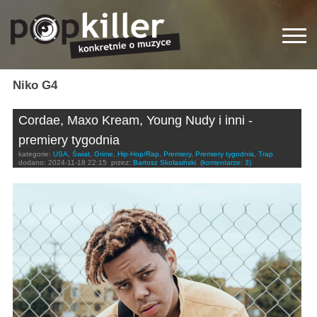
Niko G4
Cordae, Maxo Kream, Young Nudy i inni -
premiery tygodnia
kategorie:
USA
,
Świat
,
Grime
,
Hip-Hop/Rap
,
Premiery
,
Premiery tygodnia
,
Trap
dodano:
2024-11-18 22:15
przez:
Bartosz Skolasiński
(komentarze: 3)