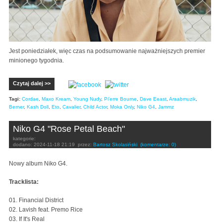
Jest poniedziałek, więc czas na podsumowanie najważniejszych premier
minionego tygodnia.
Czytaj dalej >>
Tagi:
Cordae
,
Maxo Kream
,
Young Nudy
,
Pi'erre Bourne
,
Dave Eeast
,
Araabmuzik
,
Berner
,
Kash Doll
,
Eto
,
Cavalier
,
Child Actor
,
Moka Only
,
Niko G4
,
Jammz
Niko G4 "Rose Petal Beach"
kategorie:
dodano:
2024-11-18 21:19
przez:
Bartosz Skolasiński
(komentarze: 0)
Nowy album Niko G4.
Tracklista:
01. Financial District
02. Lavish feat. Premo Rice
03. If It's Real