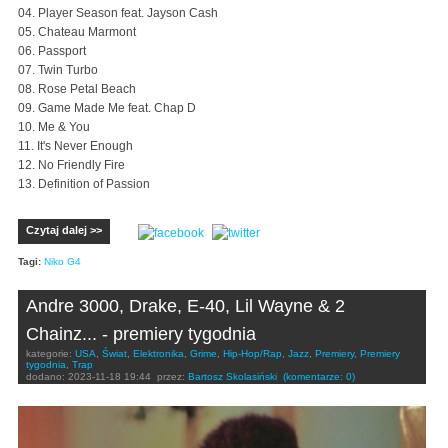
04. Player Season feat. Jayson Cash
05. Chateau Marmont
06. Passport
07. Twin Turbo
08. Rose Petal Beach
09. Game Made Me feat. Chap D
10. Me & You
11. It's Never Enough
12. No Friendly Fire
13. Definition of Passion
Czytaj dalej >>
Tagi:
Niko G4
Andre 3000, Drake, E-40, Lil Wayne & 2
Chainz... - premiery tygodnia
kategorie:
USA
,
Świat
,
Elektronika
,
Grime
,
Hip-Hop/Rap
,
Jazz
,
Premiery
,
Premiery
tygodnia
,
Trap
dodano:
2023-11-18 19:44
przez:
Bartosz Skolasiński
(komentarze: 0)