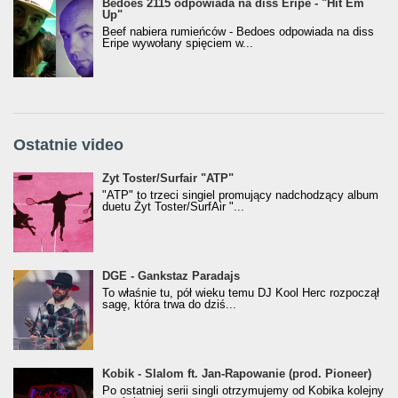
Bedoes 2115 odpowiada na diss Eripe - "Hit Em
Up"
Beef nabiera rumieńców - Bedoes odpowiada na diss
Eripe wywołany spięciem w...
Ostatnie video
Żyt Toster/SurfAir - ATP VIDEO
Żyt Toster/Surfair "ATP"
"ATP" to trzeci singiel promujący nadchodzący album
duetu Żyt Toster/SurfAir "...
donGURALesko z nagrodą za
DGE - Gankstaz Paradajs
Klasyczny/Trueschoolowy Album Roku
To właśnie tu, pół wieku temu DJ Kool Herc rozpoczął
(Popkillery 2023)
sagę, która trwa do dziś...
Kobik - Slalom ft. Jan-Rapowanie (prod. Pioneer)
Kobik - Slalom ft. Jan-Rapowanie (prod. Pioneer)
[Official Music Visualiser]
Po ostatniej serii singli otrzymujemy od Kobika kolejny