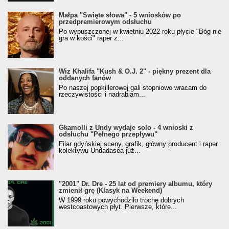
Małpa "Święte słowa" - 5 wniosków po
przedpremierowym odsłuchu
Po wypuszczonej w kwietniu 2022 roku płycie "Bóg nie
gra w kości" raper z...
Wiz Khalifa "Kush & O.J. 2" - piękny prezent dla
oddanych fanów
Po naszej popkillerowej gali stopniowo wracam do
rzeczywistości i nadrabiam...
Gkamolli z Undy wydaje solo - 4 wnioski z
odsłuchu "Pełnego przepływu"
Filar gdyńskiej sceny, grafik, główny producent i raper
kolektywu Undadasea już...
"2001" Dr. Dre - 25 lat od premiery albumu, który
zmienił grę (Klasyk na Weekend)
W 1999 roku powychodziło trochę dobrych
westcoastowych płyt. Pierwsze, które...