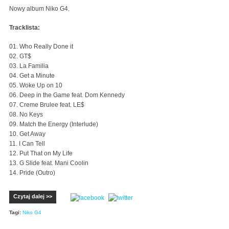
Nowy album Niko G4.
Tracklista:
01. Who Really Done it
02. GT$
03. La Familia
04. Get a Minute
05. Woke Up on 10
06. Deep in the Game feat. Dom Kennedy
07. Creme Brulee feat. LE$
08. No Keys
09. Match the Energy (Interlude)
10. Get Away
11. I Can Tell
12. Put That on My Life
13. G Slide feat. Mani Coolin
14. Pride (Outro)
Czytaj dalej >>
Tagi:
Niko G4