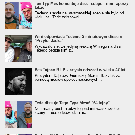
Ten Typ Mes komentuje diss Tedego - inni raperzy
także
Takiego starcia na warszawskiej scenie nie było od
wielu lat - Tede zdissował...
Wini odpowiada Tedemu 5-minutowym dissem
"Przytul Jacka"
Wydawało się, że jedyną reakcją Winiego na diss
Tedego będzie film z...
Bas Tajpan R.I.P. - artysta odszedł w wieku 47 lat
Prezydent Dąbrowy Górniczej Marcin Bazylak za
pomocą mediów społecznościowych...
Tede dissuje Tego Typa Mesa! "64 lajny"
No i mamy beef między legendami warszawskiej
sceny - Tede odpowiedział na...