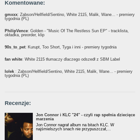
Komentowane:
gmxxx
: Żabson/Hellfield/Sentino, White 2115, Malik, Wane... - premiery
tygodnia (PL)
PhilipVence
: Golden - "Music Of The Restless Sun EP" - tracklista,
okładka, preorder, klip
90s_to_pet
: Kurupt, Too Short, Tyga i inni - premiery tygodnia
fan white
: White 2115 tłumaczy dlaczego odszedł z SBM Label
lolek
: Żabson/Hellfield/Sentino, White 2115, Malik, Wane... - premiery
tygodnia (PL)
Recenzje:
Jon Connor i KLC "24" - czyli rap spełnia dziecięce
marzenia
Jon Connor nagrał album na bitach KLC. W
najśmielszych snach nie przypuszczał,...