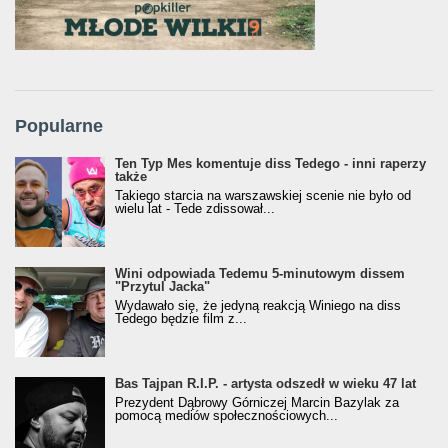
Popularne
Ten Typ Mes komentuje diss Tedego - inni raperzy
także
Takiego starcia na warszawskiej scenie nie było od
wielu lat - Tede zdissował...
Wini odpowiada Tedemu 5-minutowym dissem
"Przytul Jacka"
Wydawało się, że jedyną reakcją Winiego na diss
Tedego będzie film z...
Bas Tajpan R.I.P. - artysta odszedł w wieku 47 lat
Prezydent Dąbrowy Górniczej Marcin Bazylak za
pomocą mediów społecznościowych...