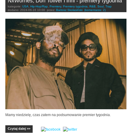
NxWorries, Don Toliver i inni - premiery tygodnia
kategorie:
USA
,
Hip-Hop/Rap
,
Premiery
,
Premiery tygodnia
,
R&B
,
Soul
,
Trap
dodano:
2024-06-16 10:00
przez:
Bartosz Skolasiński
(komentarze: 2)
Mamy niedzielę, czas zatem na podsumowanie premier tygodnia.
Czytaj dalej >>