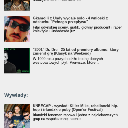
Gkamolli z Undy wydaje solo - 4 wnioski z
odsłuchu "Pełnego przepływu"
Filar gdyńskiej sceny, grafik, główny producent i raper
kolektywu Undadasea już...
"2001" Dr. Dre - 25 lat od premiery albumu, który
zmienił grę (Klasyk na Weekend)
W 1999 roku powychodziło trochę dobrych
westcoastowych płyt. Pierwsze, które...
Wywiady:
KNEECAP - wywiad: Killer Mike, rebeliancki hip-
hop i irlandzkie puby (Open'er Festival)
Irlandzki fenomen rapowy i jedna z najciekawszych
grup na współczesnej scenie....