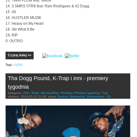
13. TWIN FLOW feat. Veeze
14. 3 SMRS STR8 feat. Rylo Rodriguez & 42 Dugg
15. X6
16. HUSTLER MUZIK
17. Heavy on My Heart
18. Ski What It Be
19. RIP
0. OUTRO
Czytaj dalej >>
Tagi:
LUCKI
Tha Dogg Pound, K-Trap i inni - premiery
tygodnia
kategorie:
USA
,
Świat
,
Hip-Hop/Rap
,
Premiery
,
Premiery tygodnia
,
Trap
dodano:
2024-05-31 21:30
przez:
Bartosz Skolasiński
(komentarze: 10)