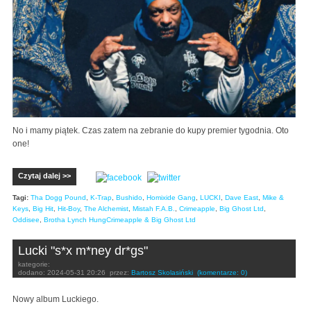
No i mamy piątek. Czas zatem na zebranie do kupy premier tygodnia. Oto
one!
Czytaj dalej >>
Tagi:
Tha Dogg Pound
,
K-Trap
,
Bushido
,
Homixide Gang
,
LUCKI
,
Dave East
,
Mike &
Keys
,
Big Hit
,
Hit-Boy
,
The Alchemist
,
Mistah F.A.B.
,
Crimeapple
,
Big Ghost Ltd
,
Oddisee
,
Brotha Lynch HungCrimeapple & Big Ghost Ltd
Lucki "s*x m*ney dr*gs"
kategorie:
dodano:
2024-05-31 20:26
przez:
Bartosz Skolasiński
(komentarze: 0)
Nowy album Luckiego.