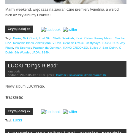
Mamy weekend, więc czas na zagraniczne premiery tygodnia, a wśród
nich aż trzy albumy Drake'a!
Czytaj dalej >>
Tagi:
Drake
,
Nick Grant
,
Lord Sko
,
Statik Selektah
,
Kevin Gates
,
Kenny Mason
,
Smoke
DZA
,
Memphis Bleek
,
Ankhlejohn
,
V Don
,
Genesis Owusu
,
shittyboyz
,
LUCKI
,
2C's
,
Jay
Fizzle
,
Vic Spencer
,
Pacman da Gunman
,
KXNG CROOKED
,
Sullee J
,
San Quinn
,
C-
Dubb
,
9th Wonder
,
JADA
,
S14H.
LUCKI "Dr*gs R Bad"
kategorie:
dodano:
2026-05-15 19:05
przez:
Bartosz Skolasiński
(komentarze: 0)
Nowy album LUCKI'ego.
Tracklista:
Czytaj dalej >>
Tagi:
LUCKI