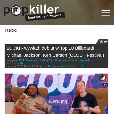
LUCKI
video
LUCKI - wywiad: debiut w Top 10 Billboardu,
Michael Jackson, Ken Carson (CLOUT Festival)
kategorie:
USA
,
Festiwale
,
Hip-Hop/Rap
,
Nowe twarze
,
Video
,
Wywiady
,
Videowywiady
dodano:
2026-07-26 17:00
przez:
Marcin Natali
(komentarze: 0)