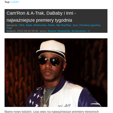
Tagi:
LUCKI
Cam'Ron & A-Trak, DaBaby i inni -
najważniejsze premiery tygodnia
kategorie:
USA
,
Świat
,
Elektronika
,
Grime
,
Hip-Hop/Rap
,
Jazz
,
Premiery tygodnia
,
Trap
dodano:
2022-09-26 09:00
przez:
Bartosz Skolasiński
(komentarze: 1)
Mamy nowy tydzień, czas więc na najważniejsze premiery minionych