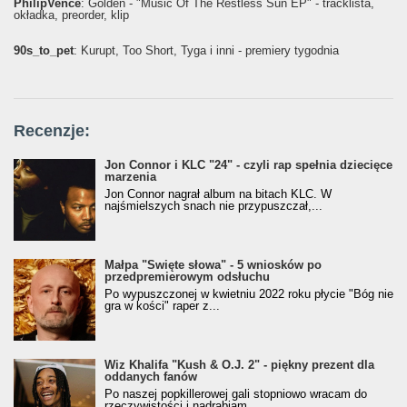
PhilipVence
: Golden - "Music Of The Restless Sun EP" - tracklista,
okładka, preorder, klip
90s_to_pet
: Kurupt, Too Short, Tyga i inni - premiery tygodnia
Recenzje:
Jon Connor i KLC "24" - czyli rap spełnia dziecięce
marzenia
Jon Connor nagrał album na bitach KLC. W
najśmielszych snach nie przypuszczał,...
Małpa "Święte słowa" - 5 wniosków po
przedpremierowym odsłuchu
Po wypuszczonej w kwietniu 2022 roku płycie "Bóg nie
gra w kości" raper z...
Wiz Khalifa "Kush & O.J. 2" - piękny prezent dla
oddanych fanów
Po naszej popkillerowej gali stopniowo wracam do
rzeczywistości i nadrabiam...