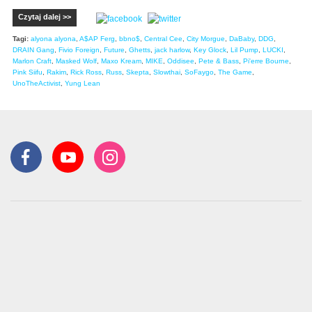
Czytaj dalej >>
Tagi:
alyona alyona
,
A$AP Ferg
,
bbno$
,
Central Cee
,
City Morgue
,
DaBaby
,
DDG
,
DRAIN Gang
,
Fivio Foreign
,
Future
,
Ghetts
,
jack harlow
,
Key Glock
,
Lil Pump
,
LUCKI
,
Marlon Craft
,
Masked Wolf
,
Maxo Kream
,
MIKE
,
Oddisee
,
Pete & Bass
,
Pi'erre Bourne
,
Pink Siifu
,
Rakim
,
Rick Ross
,
Russ
,
Skepta
,
Slowthai
,
SoFaygo
,
The Game
,
UnoTheActivist
,
Yung Lean