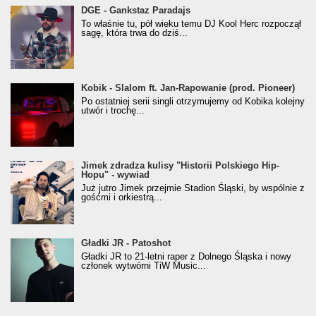
donGURALesko z nagrodą za
DGE - Gankstaz Paradajs
Klasyczny/Trueschoolowy Album Roku
To właśnie tu, pół wieku temu DJ Kool Herc rozpoczął
(Popkillery 2023)
sagę, która trwa do dziś...
Kobik - Slalom ft. Jan-Rapowanie (prod. Pioneer)
Kobik - Slalom ft. Jan-Rapowanie (prod. Pioneer)
[Official Music Visualiser]
Po ostatniej serii singli otrzymujemy od Kobika kolejny
utwór i trochę...
Jimek zdradza kulisy "Historii Polskiego Hip-
Jimek zdradza kulisy "Historii Polskiego Hip-
Hopu" - wywiad
Hopu" - wywiad
Już jutro Jimek przejmie Stadion Śląski, by wspólnie z
gośćmi i orkiestrą...
Gładki JR - Patoshot
Gładki JR - Patoshot
Gładki JR to 21-letni raper z Dolnego Śląska i nowy
członek wytwórni TiW Music...