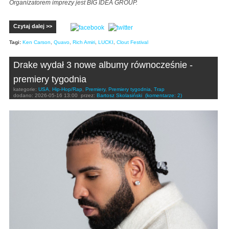
Organizatorem imprezy jest BIG IDEA GROUP.
Czytaj dalej >>
Tagi:
Ken Carson
,
Quavo
,
Rich Amiri
,
LUCKI
,
Clout Festival
Drake wydał 3 nowe albumy równocześnie -
premiery tygodnia
kategorie:
USA
,
Hip-Hop/Rap
,
Premiery
,
Premiery tygodnia
,
Trap
dodano:
2026-05-16 13:00
przez:
Bartosz Skolasiński
(komentarze: 2)