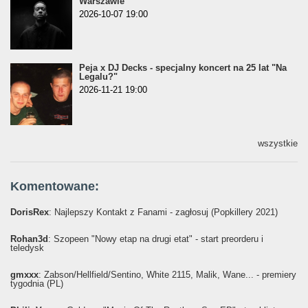
Warszawie
2026-10-07 19:00
Peja x DJ Decks - specjalny koncert na 25 lat "Na
Legalu?"
2026-11-21 19:00
wszystkie
Komentowane:
DorisRex
: Najlepszy Kontakt z Fanami - zagłosuj (Popkillery 2021)
Rohan3d
: Szopeen "Nowy etap na drugi etat" - start preorderu i
teledysk
gmxxx
: Żabson/Hellfield/Sentino, White 2115, Malik, Wane... - premiery
tygodnia (PL)