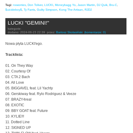
Tagi:
nxworries
,
Don Toliver
,
LUCKI
,
Moneybagg Yo
,
Jason Martin
,
DJ Quik
,
Bru-C
,
$uicideboy$
,
Ty Farris
,
Guilty Simpson
,
Kong The Artisan
,
RJD2
LUCKI "GEMINI!"
kategorie:
dodano:
2024-06-15 22:39
przez:
Bartosz Skolasiński
(komentarze: 0)
Nowa płyta LUCKI'ego.
Tracklista:
01. On They Way
02. Courtesy Of
03. CTA 2 Bach
04. All Love
05. BIGGAVEL feat. Lil Yachty
06. Gerskiway feat. Rylo Rodriguez & Veeze
07. BRAZY4real
08. EXOTIC
09. BBY GOAT feat. Future
10. KYLIE!!!
11. Dotted Line
12. SIGNED UP