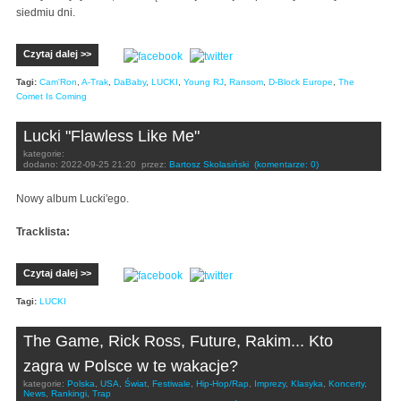
siedmiu dni.
Czytaj dalej >>
Tagi:
Cam'Ron
,
A-Trak
,
DaBaby
,
LUCKI
,
Young RJ
,
Ransom
,
D-Block Europe
,
The
Comet Is Coming
Lucki "Flawless Like Me"
kategorie:
dodano:
2022-09-25 21:20
przez:
Bartosz Skolasiński
(komentarze: 0)
Nowy album Lucki'ego.
Tracklista:
Czytaj dalej >>
Tagi:
LUCKI
The Game, Rick Ross, Future, Rakim... Kto
zagra w Polsce w te wakacje?
kategorie:
Polska
,
USA
,
Świat
,
Festiwale
,
Hip-Hop/Rap
,
Imprezy
,
Klasyka
,
Koncerty
,
News
,
Rankingi
,
Trap