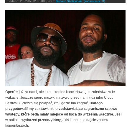
dodano:
2022-07-12 08:00
przez:
Bartosz Skolasiński
(komentarze: 0)
Open'er już za nami, ale to nie koniec koncertowego szaleństwa w te
wakacje. Jeszcze sporo muzyki na żywo przed nami (już jutro Clout
Festival!) i ciężko się połapać, kto i gdzie ma zagrać.
Dlatego
przygotowaliśmy zestawienie przedstawiające zagraniczne rapowe
występy, które będą miały miejsce od lipca do września włącznie.
Jeśli
w natłoku wydarzeń przeoczyliśmy jakiś koncert to dajcie znać w
komentarzach.