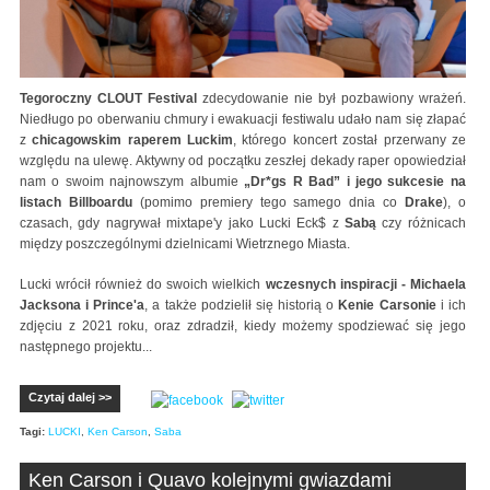
Tegoroczny CLOUT Festival
zdecydowanie nie był pozbawiony wrażeń.
Niedługo po oberwaniu chmury i ewakuacji festiwalu udało nam się złapać
z
chicagowskim raperem Luckim
, którego koncert został przerwany ze
względu na ulewę. Aktywny od początku zeszłej dekady raper opowiedział
nam o swoim najnowszym albumie
„Dr*gs R Bad” i jego sukcesie na
listach Billboardu
(pomimo premiery tego samego dnia co
Drake
), o
czasach, gdy nagrywał mixtape'y jako Lucki Eck$ z
Sabą
czy różnicach
między poszczególnymi dzielnicami Wietrznego Miasta.
Lucki wrócił również do swoich wielkich
wczesnych inspiracji - Michaela
Jacksona i Prince'a
, a także podzielił się historią o
Kenie Carsonie
i ich
zdjęciu z 2021 roku, oraz zdradził, kiedy możemy spodziewać się jego
następnego projektu...
Czytaj dalej >>
Tagi:
LUCKI
,
Ken Carson
,
Saba
Ken Carson i Quavo kolejnymi gwiazdami