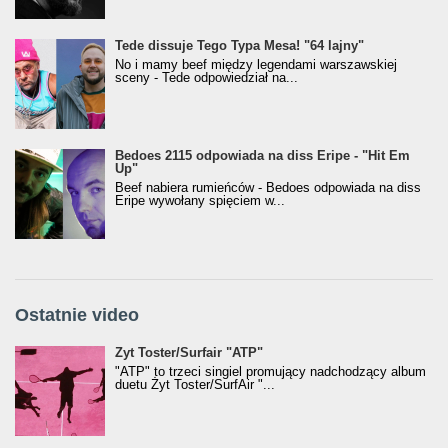
Tede dissuje Tego Typa Mesa! "64 lajny"
No i mamy beef między legendami warszawskiej
sceny - Tede odpowiedział na...
Bedoes 2115 odpowiada na diss Eripe - "Hit Em
Up"
Beef nabiera rumieńców - Bedoes odpowiada na diss
Eripe wywołany spięciem w...
Ostatnie video
Żyt Toster/SurfAir - ATP VIDEO
Żyt Toster/Surfair "ATP"
"ATP" to trzeci singiel promujący nadchodzący album
duetu Żyt Toster/SurfAir "...