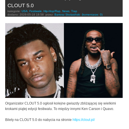
CLOUT 5.0
kategorie:
USA
,
Festiwale
,
Hip-Hop/Rap
,
News
,
Trap
dodano:
2026-05-18 18:58
przez:
Bartosz Skolasiński
(komentarze: 0)
Organizator CLOUT 5.0 ogłosił kolejne gwiazdy zbliżającej się wielkimi
krokami piątej edycji festiwalu. To między innymi Ken Carson i Quavo.
Bilety na CLOUT 5.0 do nabycia na stronie
https://clout.pl/