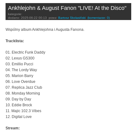
Ankhlejohn & August Fanon "LIVE! At the Disco"
kategorie:
dodano:
2025-06-22 00:13
przez:
Bartosz Skolasiński
(komentarze: 0)
Wspólny album Ankhlejohna i Augusta Fanona.
Tracklista:
01. Electric Funk Daddy
02. Lexus GS300
03. Emillio Pucci
04. The Lordy Way
05. Marion Barry
06. Love Overdue
07. Replica Jazz Club
08. Monday Morning
09. Day by Day
10. Eddie Brock
11. Majic 102.3 Vibes
12. Digital Love
Stream: