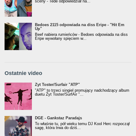
sceny - Tede odpowiedział na...
Bedoes 2115 odpowiada na diss Eripe - "Hit Em
Up"
Beef nabiera rumieńców - Bedoes odpowiada na diss
Eripe wywołany spięciem w...
Ostatnie video
Żyt Toster/SurfAir - ATP VIDEO
Żyt Toster/Surfair "ATP"
"ATP" to trzeci singiel promujący nadchodzący album
duetu Żyt Toster/SurfAir "...
donGURALesko z nagrodą za
DGE - Gankstaz Paradajs
Klasyczny/Trueschoolowy Album Roku
To właśnie tu, pół wieku temu DJ Kool Herc rozpoczął
(Popkillery 2023)
sagę, która trwa do dziś...