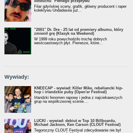
odsłuchu "Pełnego przepływu"
Filar gdyńskiej sceny, grafik, główny producent i raper
kolektywu Undadasea już...
"2001" Dr. Dre - 25 lat od premiery albumu, który
zmienił grę (Klasyk na Weekend)
W 1999 roku powychodziło trochę dobrych
westcoastowych płyt. Pierwsze, które...
Wywiady:
KNEECAP - wywiad: Killer Mike, rebeliancki hip-
hop i irlandzkie puby (Open'er Festival)
Irlandzki fenomen rapowy i jedna z najciekawszych
grup na współczesnej scenie....
LUCKI - wywiad: debiut w Top 10 Billboardu,
Michael Jackson, Ken Carson (CLOUT Festival)
Tegoroczny CLOUT Festival zdecydowanie nie był