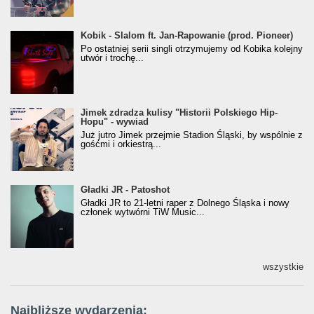
Kobik - Slalom ft. Jan-Rapowanie (prod. Pioneer)
Kobik - Slalom ft. Jan-Rapowanie (prod. Pioneer)
[Official Music Visualiser]
Po ostatniej serii singli otrzymujemy od Kobika kolejny
utwór i trochę...
Jimek zdradza kulisy "Historii Polskiego Hip-
Jimek zdradza kulisy "Historii Polskiego Hip-
Hopu" - wywiad
Hopu" - wywiad
Już jutro Jimek przejmie Stadion Śląski, by wspólnie z
gośćmi i orkiestrą...
Gładki JR - Patoshot
Gładki JR - Patoshot
Gładki JR to 21-letni raper z Dolnego Śląska i nowy
członek wytwórni TiW Music...
wszystkie
Najbliższe wydarzenia: