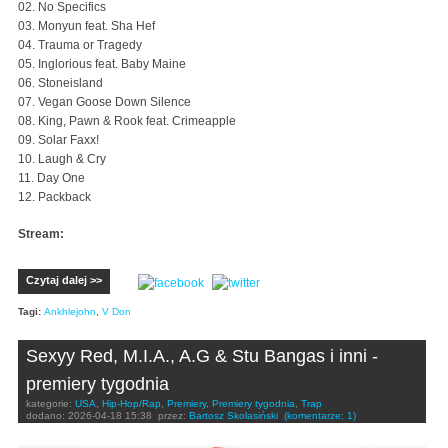
02. No Specifics
03. Monyun feat. Sha Hef
04. Trauma or Tragedy
05. Inglorious feat. Baby Maine
06. Stoneisland
07. Vegan Goose Down Silence
08. King, Pawn & Rook feat. Crimeapple
09. Solar Faxx!
10. Laugh & Cry
11. Day One
12. Packback
Stream:
Czytaj dalej >>
Tagi:
Ankhlejohn
,
V Don
Sexyy Red, M.I.A., A.G & Stu Bangas i inni -
premiery tygodnia
kategorie:
USA
,
Hip-Hop/Rap
,
Premiery
,
Premiery tygodnia
,
Trap
dodano:
2026-04-18 15:38
przez:
Bartosz Skolasiński
(komentarze: 1)