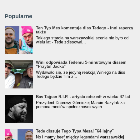
Popularne
Ten Typ Mes komentuje diss Tedego - inni raperzy
także
Takiego starcia na warszawskiej scenie nie było od
wielu lat - Tede zdissował...
Wini odpowiada Tedemu 5-minutowym dissem
"Przytul Jacka"
Wydawało się, że jedyną reakcją Winiego na diss
Tedego będzie film z...
Bas Tajpan R.I.P. - artysta odszedł w wieku 47 lat
Prezydent Dąbrowy Górniczej Marcin Bazylak za
pomocą mediów społecznościowych...
Tede dissuje Tego Typa Mesa! "64 lajny"
No i mamy beef między legendami warszawskiej