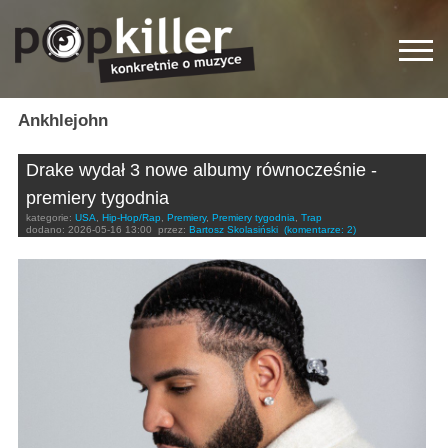
Ankhlejohn
Drake wydał 3 nowe albumy równocześnie -
premiery tygodnia
kategorie:
USA
,
Hip-Hop/Rap
,
Premiery
,
Premiery tygodnia
,
Trap
dodano:
2026-05-16 13:00
przez:
Bartosz Skolasiński
(komentarze: 2)