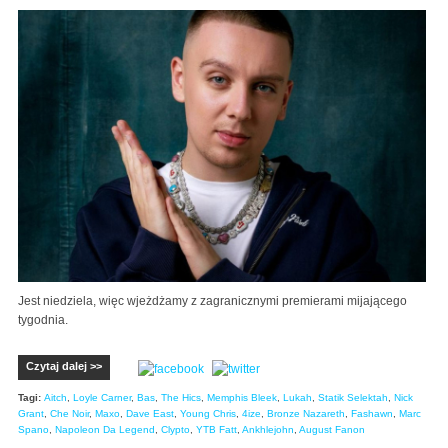
Jest niedziela, więc wjeżdżamy z zagranicznymi premierami mijającego
tygodnia.
Czytaj dalej >>
Tagi:
Aitch
,
Loyle Carner
,
Bas
,
The Hics
,
Memphis Bleek
,
Lukah
,
Statik Selektah
,
Nick
Grant
,
Che Noir
,
Maxo
,
Dave East
,
Young Chris
,
4ize
,
Bronze Nazareth
,
Fashawn
,
Marc
Spano
,
Napoleon Da Legend
,
Clypto
,
YTB Fatt
,
Ankhlejohn
,
August Fanon