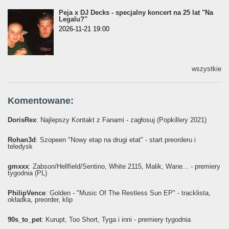
Peja x DJ Decks - specjalny koncert na 25 lat "Na
Legalu?"
2026-11-21 19:00
wszystkie
Komentowane:
DorisRex
: Najlepszy Kontakt z Fanami - zagłosuj (Popkillery 2021)
Rohan3d
: Szopeen "Nowy etap na drugi etat" - start preorderu i
teledysk
gmxxx
: Żabson/Hellfield/Sentino, White 2115, Malik, Wane... - premiery
tygodnia (PL)
PhilipVence
: Golden - "Music Of The Restless Sun EP" - tracklista,
okładka, preorder, klip
90s_to_pet
: Kurupt, Too Short, Tyga i inni - premiery tygodnia