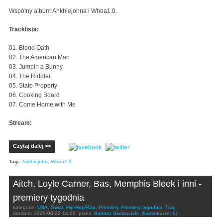
Wspólny album
Ankhlejohna i Whoa1.0.
Tracklista:
01. Blood Oath
02. The American Man
03. Jumpin a Bunny
04. The Riddler
05. State Property
06. Cooking Board
07. Come Home with Me
Stream:
Czytaj dalej >>
Tagi:
Ankhlejohn
,
Whoa1.0
Aitch, Loyle Carner, Bas, Memphis Bleek i inni -
premiery tygodnia
kategorie:
USA
,
Świat
,
Hip-Hop/Rap
,
Premiery
,
Premiery tygodnia
,
Trap
dodano:
2025-06-22 14:00
przez:
Bartosz Skolasiński
(komentarze: 6)