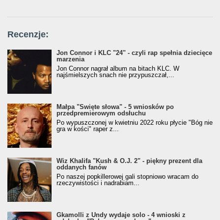
Recenzje:
Jon Connor i KLC "24" - czyli rap spełnia dziecięce
marzenia
Jon Connor nagrał album na bitach KLC. W
najśmielszych snach nie przypuszczał,...
Małpa "Święte słowa" - 5 wniosków po
przedpremierowym odsłuchu
Po wypuszczonej w kwietniu 2022 roku płycie "Bóg nie
gra w kości" raper z...
Wiz Khalifa "Kush & O.J. 2" - piękny prezent dla
oddanych fanów
Po naszej popkillerowej gali stopniowo wracam do
rzeczywistości i nadrabiam...
Gkamolli z Undy wydaje solo - 4 wnioski z