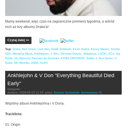
Mamy weekend, więc czas na zagraniczne premiery tygodnia, a wśród
nich aż trzy albumy Drake'a!
Czytaj dalej >>
Tagi:
Drake
,
Nick Grant
,
Lord Sko
,
Statik Selektah
,
Kevin Gates
,
Kenny Mason
,
Smoke
DZA
,
Memphis Bleek
,
Ankhlejohn
,
V Don
,
Genesis Owusu
,
shittyboyz
,
LUCKI
,
2C's
,
Jay
Fizzle
,
Vic Spencer
,
Pacman da Gunman
,
KXNG CROOKED
,
Sullee J
,
San Quinn
,
C-
Dubb
,
9th Wonder
,
JADA
,
S14H.
Ankhlejohn & V Don "Everything Beautiful Died
Early"
kategorie:
dodano:
2026-05-15 21:15
przez:
Bartosz Skolasiński
(komentarze: 0)
Wspólny album Ankhlejohna i V Dona.
Tracklista:
01. Origin