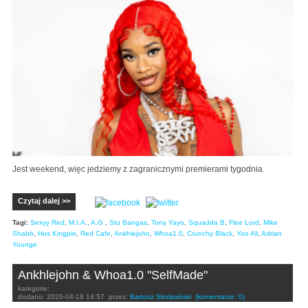
Jest weekend, więc jedziemy z zagranicznymi premierami tygodnia.
Czytaj dalej >>
Tagi:
Sexyy Red
,
M.I.A.
,
A.G.
,
Stu Bangas
,
Tony Yayo
,
Squadda B
,
Flee Lord
,
Mike
Shabb
,
Hus Kingpin
,
Red Cafe
,
Ankhlejohn
,
Whoa1.0
,
Crunchy Black
,
Yoo Ali
,
Adrian
Younge
Ankhlejohn & Whoa1.0 "SelfMade"
kategorie:
dodano:
2026-04-18 14:57
przez:
Bartosz Skolasiński
(komentarze: 0)