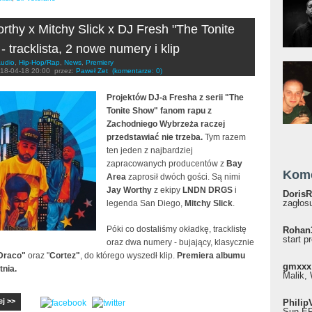
rthy x Mitchy Slick x DJ Fresh "The Tonite
- tracklista, 2 nowe numery i klip
udio
,
Hip-Hop/Rap
,
News
,
Premiery
18-04-18 20:00
przez:
Paweł Zet
(komentarze: 0)
Projektów DJ-a Fresha z serii "The
Tonite Show" fanom rapu z
Zachodniego Wybrzeża raczej
przedstawiać nie trzeba.
Tym razem
ten jeden z najbardziej
zapracowanych producentów z
Bay
Kom
Area
zaprosił dwóch gości. Są nimi
Jay Worthy
z ekipy
LNDN DRGS
i
DorisR
zagłosu
legenda San Diego,
Mitchy Slick
.
Póki co dostaliśmy okładkę, tracklistę
Rohan
start p
oraz dwa numery - bujający, klasycznie
Draco"
oraz "
Cortez"
, do którego wyszedł klip.
Premiera albumu
gmxxx
tnia.
Malik, 
ej >>
Philip
Sun EP"