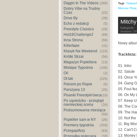
Diggin In The Videos
(269)
Tagi:
Yelawol
Dobry Vibe na Trudny
Monroe Flow
Czas
(22)
Drive By
(28)
Mitchy 
Echo z redakcji
(5)
kategorie:
Freestyle Classics
(29)
dodano:
20
Hot16Challenge2
(89)
Inna Strona
(58)
Nowy album
Killertape
(11)
Klasyk Na Weekend
(123)
Tracklista:
Krótki Strzał
(56)
Magazyn Popkillera
(13)
01. Intro
Mixtape Tygodnia
(146)
02. Salute
Oi!
(2)
03. Once Y
Ot tak
(225)
04. Gang G
Palcem po Rapie
(6)
05. Foul fe
Parszywa 13
(25)
06. On My L
Pisanki Freestyle'owca
(10)
Po sąsiedzku - przegląd
07. Keep U
niemieckiej sceny
(16)
08. The Co
Podsumowania miesiąca
09. The H
(50)
10. Not th
Popkiller sam w NY
(26)
11. Big Wor
Premiery tygodnia
(333)
12. Can't 
Przegapifszy
(63)
13. Money M
Przesyłka polecana
(18)