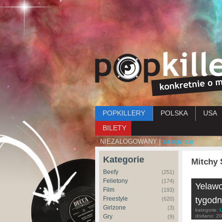
Menu główne
POPKILLERY
POLSKA
USA
BILETY
NIEZALOGOWANY |
zaloguj się
Kategorie
Mitchy 
Beefy
(251)
Felietony
(174)
Yelawo
Film
(193)
Freestyle
tygodn
(620)
Girlzone
(3)
kategorie:
Gry
dodano:
20
(9)