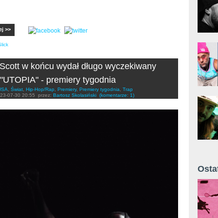
ej >>
lick
 Scott w końcu wydał długo wyczekiwany
"UTOPIA" - premiery tygodnia
USA
,
Świat
,
Hip-Hop/Rap
,
Premiery
,
Premiery tygodnia
,
Trap
23-07-30 20:55
przez:
Bartosz Skolasiński
(komentarze: 1)
Osta
Żyt 