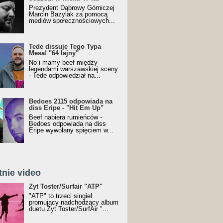
Prezydent Dąbrowy Górniczej
Marcin Bazylak za pomocą
mediów społecznościowych...
Tede dissuje Tego Typa
Mesa! "64 lajny"
No i mamy beef między
legendami warszawskiej sceny
- Tede odpowiedział na...
Bedoes 2115 odpowiada na
diss Eripe - "Hit Em Up"
Beef nabiera rumieńców -
Bedoes odpowiada na diss
Eripe wywołany spięciem w...
tnie video
Toster/SurfAir - ATP VIDEO
Żyt Toster/Surfair "ATP"
"ATP" to trzeci singiel
promujący nadchodzący album
duetu Żyt Toster/SurfAir "...