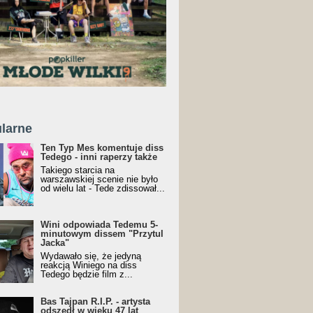
larne
Ten Typ Mes komentuje diss
Tedego - inni raperzy także
Takiego starcia na
warszawskiej scenie nie było
od wielu lat - Tede zdissował...
Wini odpowiada Tedemu 5-
minutowym dissem "Przytul
Jacka"
Wydawało się, że jedyną
reakcją Winiego na diss
Tedego będzie film z...
Bas Tajpan R.I.P. - artysta
odszedł w wieku 47 lat