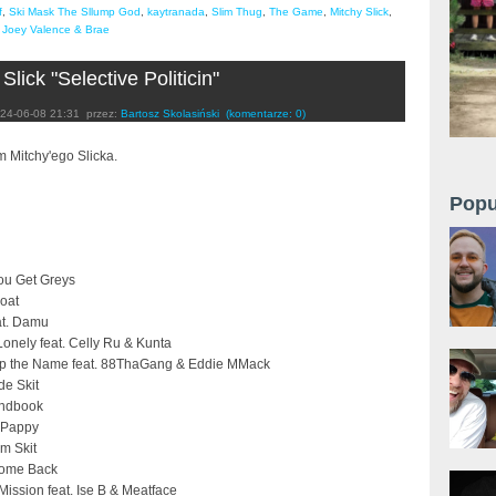
f
,
Ski Mask The Sllump God
,
kaytranada
,
Slim Thug
,
The Game
,
Mitchy Slick
,
,
Joey Valence & Brae
Slick "Selective Politicin"
24-06-08 21:31
przez:
Bartosz Skolasiński
(komentarze: 0)
 Mitchy'ego Slicka.
Popu
ou Get Greys
oat
at. Damu
onely feat. Celly Ru & Kunta
p the Name feat. 88ThaGang & Eddie MMack
de Skit
andbook
e Pappy
m Skit
Come Back
ission feat. Ise B & Meatface