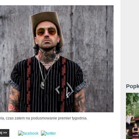
Popk
iela, czas zatem na podusmowanie premier tygodnia.
ej >>