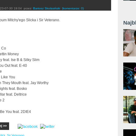
23-07-30 19:04
przez:
Bartosz Skolasiński
(komentarze: 0)
um Mitchy'ego Slicka i Sir Veterano.
Najb
l Co
ettin Money
 feat. Ise B & Silky Slim
ou Out feat. E-40
de
 Like You
n They Mouth feat. Jay Worthy
ghts feat. Bosko
War feat. Deltrice
e 2
Be You feat. 2DIE4
ej >>
lick
,
Sir Veterano