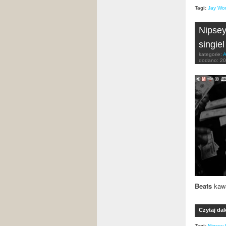
Tagi:
Jay Wor
Nipsey
singiel
kategorie:
A
dodano:
20
Beats
kaw
Czytaj dal
Tagi:
Nipsey 