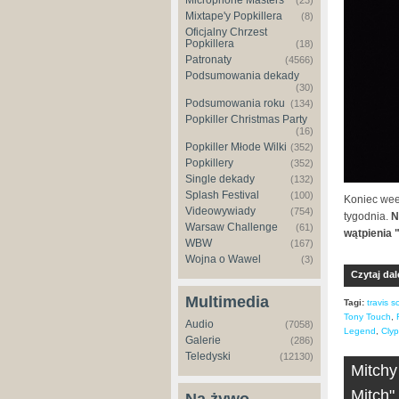
Microphone Masters
(23)
Mixtape'y Popkillera
(8)
Oficjalny Chrzest
Popkillera
(18)
Patronaty
(4566)
Podsumowania dekady
(30)
Podsumowania roku
(134)
Popkiller Christmas Party
(16)
Popkiller Młode Wilki
(352)
Popkillery
(352)
Single dekady
(132)
Splash Festival
(100)
Koniec wee
Videowywiady
(754)
tygodnia.
N
Warsaw Challenge
(61)
wątpienia 
WBW
(167)
Wojna o Wawel
(3)
Czytaj dal
Multimedia
Tagi:
travis s
Tony Touch
,
Audio
(7058)
Legend
,
Clyp
Galerie
(286)
Teledyski
(12130)
Mitchy
Mitch"