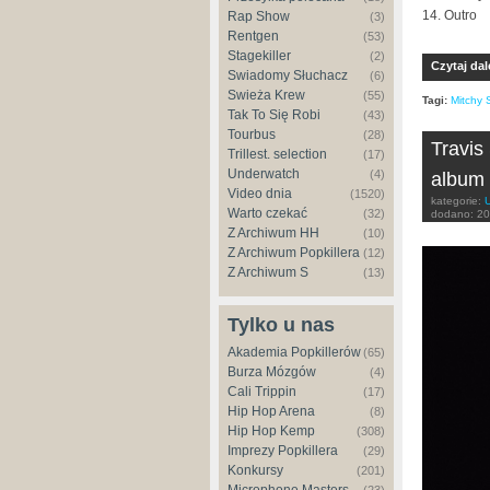
14. Outro
Rap Show
(3)
Rentgen
(53)
Stagekiller
(2)
Czytaj dal
Świadomy Słuchacz
(6)
Świeża Krew
(55)
Tagi:
Mitchy S
Tak To Się Robi
(43)
Tourbus
(28)
Travis
Trillest. selection
(17)
Underwatch
(4)
album 
Video dnia
(1520)
kategorie:
Warto czekać
(32)
dodano:
20
Z Archiwum HH
(10)
Z Archiwum Popkillera
(12)
Z Archiwum S
(13)
Tylko u nas
Akademia Popkillerów
(65)
Burza Mózgów
(4)
Cali Trippin
(17)
Hip Hop Arena
(8)
Hip Hop Kemp
(308)
Imprezy Popkillera
(29)
Konkursy
(201)