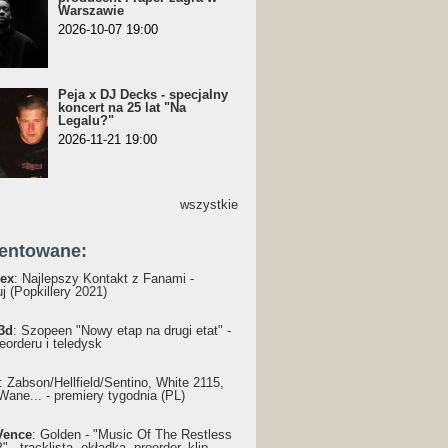
Warszawie
2026-10-07 19:00
Peja x DJ Decks - specjalny
koncert na 25 lat "Na
Legalu?"
2026-11-21 19:00
wszystkie
entowane:
ex
: Najlepszy Kontakt z Fanami -
j (Popkillery 2021)
3d
: Szopeen "Nowy etap na drugi etat" -
reorderu i teledysk
: Żabson/Hellfield/Sentino, White 2115,
Wane... - premiery tygodnia (PL)
Vence
: Golden - "Music Of The Restless
 - tracklista, okładka, preorder, klip