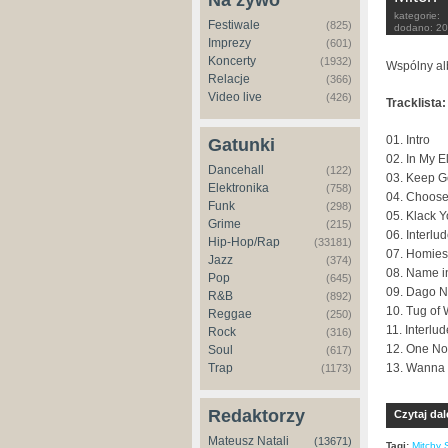
Na żywo
kategorie:
Festiwale
(825)
dodano:
20
Imprezy
(601)
Koncerty
(1932)
Wspólny alb
Relacje
(366)
Video live
(426)
Tracklista:
01. Intro
Gatunki
02. In My E
Dancehall
(122)
03. Keep G
Elektronika
(758)
04. Choosey
Funk
(298)
05. Klack Y
Grime
(215)
06. Interlu
Hip-Hop/Rap
(33181)
07. Homies
Jazz
(374)
08. Name i
Pop
(645)
09. Dago Ni
R&B
(892)
10. Tug of 
Reggae
(250)
11. Interlud
Rock
(316)
12. One No
Soul
(617)
13. Wanna 
Trap
(1173)
Redaktorzy
Czytaj dal
Mateusz Natali
(13671)
Tagi:
Mitchy S