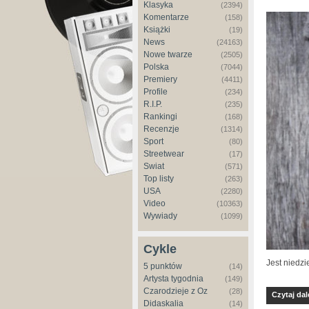
Klasyka
(2394)
Komentarze
(158)
Książki
(19)
News
(24163)
Nowe twarze
(2505)
Polska
(7044)
Premiery
(4411)
Profile
(234)
R.I.P.
(235)
Rankingi
(168)
Recenzje
(1314)
Sport
(80)
Streetwear
(17)
Świat
(571)
Top listy
(263)
USA
(2280)
Video
(10363)
Wywiady
(1099)
Cykle
Jest niedz
5 punktów
(14)
Artysta tygodnia
(149)
Czarodzieje z Oz
(28)
Czytaj dal
Didaskalia
(14)