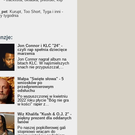
_pet
: Kurupt, Too Short, Tyga i inni -
ry tygodnia
nzje:
Jon Connor i KLC "24" -
czyli rap spełnia dziecięce
marzenia
Jon Connor nagrał album na
bitach KLC. W najśmielszych
snach nie przypuszczał,...
Małpa "Święte słowa" - 5
wniosków po
przedpremierowym
odsłuchu
Po wypuszczonej w kwietniu
2022 roku płycie "Bóg nie gra
w kości" raper z...
Wiz Khalifa "Kush & O.J. 2" -
piękny prezent dla oddanych
fanów
Po naszej popkillerowej gali
stopniowo wracam do