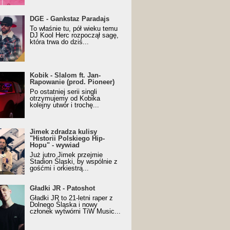
URALesko z nagrodą za
DGE - Gankstaz Paradajs
yczny/Trueschoolowy
To właśnie tu, pół wieku temu
m Roku (Popkillery 2023)
DJ Kool Herc rozpoczął sagę,
która trwa do dziś...
 - Slalom ft. Jan-
Kobik - Slalom ft. Jan-
wanie (prod. Pioneer)
Rapowanie (prod. Pioneer)
cial Music Visualiser]
Po ostatniej serii singli
otrzymujemy od Kobika
kolejny utwór i trochę...
k zdradza kulisy "Historii
Jimek zdradza kulisy
kiego Hip-Hopu" - wywiad
"Historii Polskiego Hip-
Hopu" - wywiad
Już jutro Jimek przejmie
Stadion Śląski, by wspólnie z
gośćmi i orkiestrą...
ki JR - Patoshot
Gładki JR - Patoshot
Gładki JR to 21-letni raper z
Dolnego Śląska i nowy
członek wytwórni TiW Music...