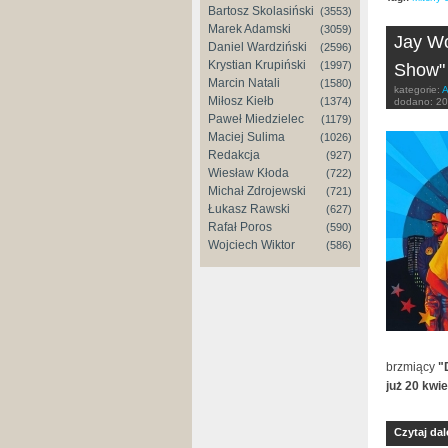
Bartosz Skolasiński
(3553)
Marek Adamski
(3059)
Jay Wo
Daniel Wardziński
(2596)
Krystian Krupiński
(1997)
Show" 
Marcin Natali
(1580)
kategorie:
A
Miłosz Kiełb
(1374)
dodano:
20
Paweł Miedzielec
(1179)
Maciej Sulima
(1026)
Redakcja
(927)
Wiesław Kłoda
(722)
Michał Zdrojewski
(721)
Łukasz Rawski
(627)
Rafał Poros
(590)
Wojciech Wiktor
(586)
brzmiący
"
już 20 kwie
Czytaj dal