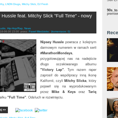
thy
,
LNDN Drugs
,
Mitchy Slick
,
DJ Fresh
90s_to
premie
 Hussle feat. Mitchy Slick "Full Time" - nowy
udio
,
Hip-Hop/Rap
,
News
16-06-30 15:00
przez:
Paweł Miedzielec
(komentarze: 0)
Rece
Nipsey Hussle
powraca z kolejnym
darmowym numerem w ramach serii
#MarathonMondays
,
przygotowującej nas na nadejście
długo oczekiwanego albumu
"Victory Lap"
. Tym razem raper
zaprosił do współpracy inną ikonę
Kalifornii, czyli
Mitchy Slicka
, który
pojawił się na wyprodukowanym
przez
Mike & Keys
oraz
Tariq
ałku
"Full Time"
. Odsłuch w rozwinięciu.
ej >>
Hussle
,
Mitchy Slick
,
Full Time