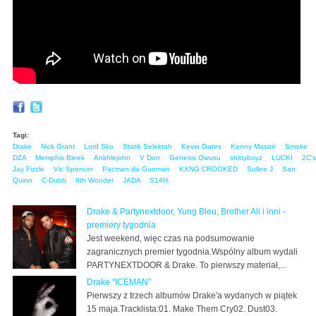
Tagi:
Drake
Nick Grant
Lord Sko
Statik Selektah
Kevin Gates
Kenny Mason
Smoke
DZA
Memphis Bleek
Ankhlejohn
V Don
Genesis Owusu
shittyboyz
LUCKI
2C's
Jay Fizzle
Vic Spencer
Pacman da Gunman
KXNG CROOKED
Sullee J
San
Quinn
C-Dubb
9th Wonder
JADA
S14H.
Drake & Partynextdoor, Yung Bleu, Brother Ali i inni -
premiery tygodnia
Jest weekend, więc czas na podsumowanie
zagranicznych premier tygodnia.Wspólny album wydali
PARTYNEXTDOOR & Drake. To pierwszy materiał,...
Drake "ICEMAN"
Pierwszy z trzech albumów Drake'a wydanych w piątek
15 maja.Tracklista:01. Make Them Cry02. Dust03.