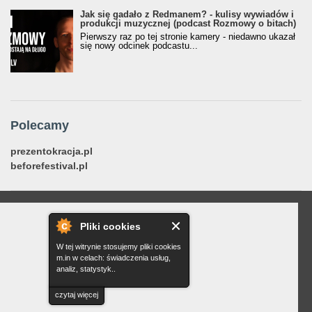
Jak się gadało z Redmanem? - kulisy wywiadów i
produkcji muzycznej (podcast Rozmowy o bitach)
Pierwszy raz po tej stronie kamery - niedawno ukazał
się nowy odcinek podcastu...
Polecamy
prezentokracja.pl
beforefestival.pl
Pliki cookies
W tej witrynie stosujemy pliki cookies
m.in w celach: świadczenia usług,
analiz, statystyk..
czytaj więcej