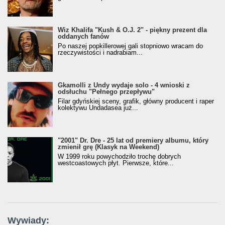
Wiz Khalifa "Kush & O.J. 2" - piękny prezent dla
oddanych fanów
Po naszej popkillerowej gali stopniowo wracam do
rzeczywistości i nadrabiam...
Gkamolli z Undy wydaje solo - 4 wnioski z
odsłuchu "Pełnego przepływu"
Filar gdyńskiej sceny, grafik, główny producent i raper
kolektywu Undadasea już...
"2001" Dr. Dre - 25 lat od premiery albumu, który
zmienił grę (Klasyk na Weekend)
W 1999 roku powychodziło trochę dobrych
westcoastowych płyt. Pierwsze, które...
Wywiady: