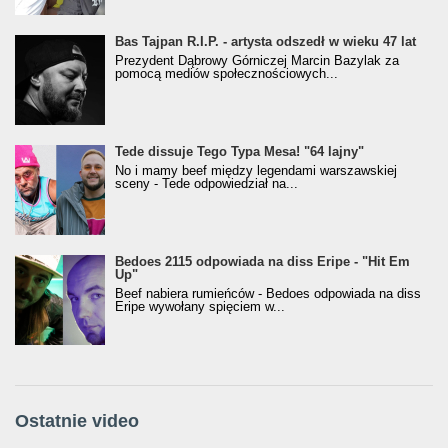
Bas Tajpan R.I.P. - artysta odszedł w wieku 47 lat
Prezydent Dąbrowy Górniczej Marcin Bazylak za
pomocą mediów społecznościowych...
Tede dissuje Tego Typa Mesa! "64 lajny"
No i mamy beef między legendami warszawskiej
sceny - Tede odpowiedział na...
Bedoes 2115 odpowiada na diss Eripe - "Hit Em
Up"
Beef nabiera rumieńców - Bedoes odpowiada na diss
Eripe wywołany spięciem w...
Ostatnie video