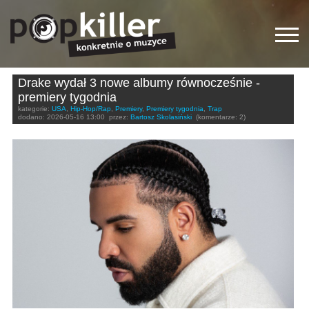
Drake wydał 3 nowe albumy równocześnie -
premiery tygodnia
kategorie:
USA
,
Hip-Hop/Rap
,
Premiery
,
Premiery tygodnia
,
Trap
dodano:
2026-05-16 13:00
przez:
Bartosz Skolasiński
(komentarze: 2)