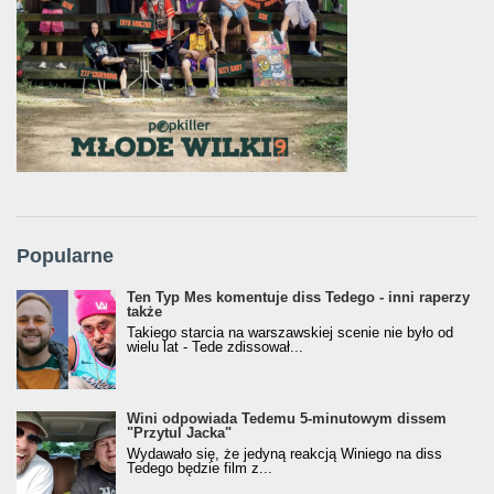
Popularne
Ten Typ Mes komentuje diss Tedego - inni raperzy
także
Takiego starcia na warszawskiej scenie nie było od
wielu lat - Tede zdissował...
Wini odpowiada Tedemu 5-minutowym dissem
"Przytul Jacka"
Wydawało się, że jedyną reakcją Winiego na diss
Tedego będzie film z...