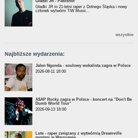
Gładki JR - Patoshot
Gładki JR - Patoshot
Gładki JR to 21-letni raper z Dolnego Śląska i nowy
członek wytwórni TiW Music...
wszystkie
Najbliższe wydarzenia:
Jalen Ngonda - soulowy wokalista zagra w Polsce
2026-08-11 18:00
A$AP Rocky zagra w Polsce - koncert na "Don't Be
Dumb World Tour"
2026-09-13 18:00
Lute - raper związany z wytwórnią Dreamville
wystąpi w Warszawie