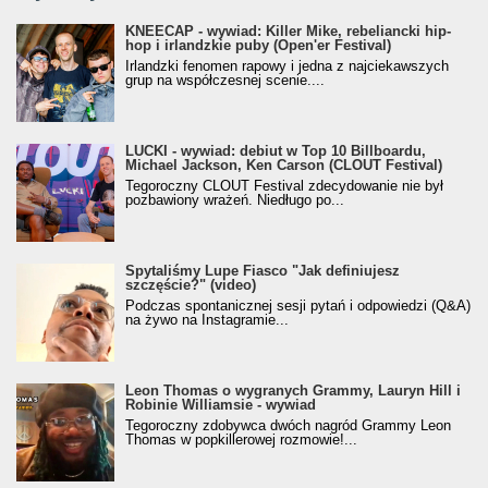
KNEECAP - wywiad: Killer Mike, rebeliancki hip-
hop i irlandzkie puby (Open'er Festival)
Irlandzki fenomen rapowy i jedna z najciekawszych
grup na współczesnej scenie....
LUCKI - wywiad: debiut w Top 10 Billboardu,
Michael Jackson, Ken Carson (CLOUT Festival)
Tegoroczny CLOUT Festival zdecydowanie nie był
pozbawiony wrażeń. Niedługo po...
Spytaliśmy Lupe Fiasco "Jak definiujesz
szczęście?" (video)
Podczas spontanicznej sesji pytań i odpowiedzi (Q&A)
na żywo na Instagramie...
Leon Thomas o wygranych Grammy, Lauryn Hill i
Robinie Williamsie - wywiad
Tegoroczny zdobywca dwóch nagród Grammy Leon
Thomas w popkillerowej rozmowie!...