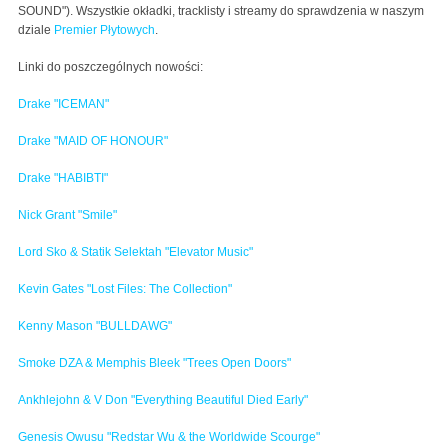
SOUND").
Wszystkie okładki, tracklisty i streamy do sprawdzenia w naszym
dziale
Premier Płytowych
.
Linki do poszczególnych nowości:
Drake "ICEMAN"
Drake "MAID OF HONOUR"
Drake "HABIBTI"
Nick Grant "Smile"
Lord Sko & Statik Selektah "Elevator Music"
Kevin Gates "Lost Files: The Collection"
Kenny Mason "BULLDAWG"
Smoke DZA & Memphis Bleek "Trees Open Doors"
Ankhlejohn & V Don "Everything Beautiful Died Early"
Genesis Owusu "Redstar Wu & the Worldwide Scourge"