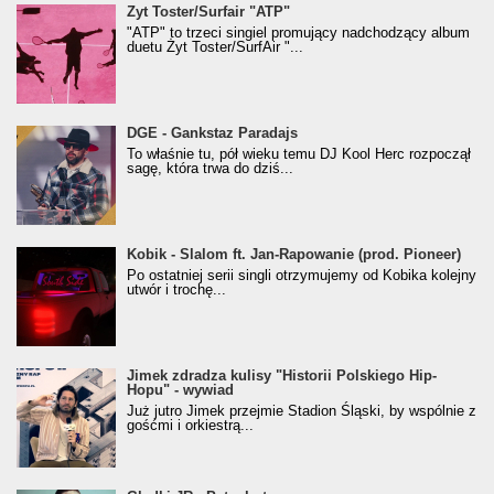
Żyt Toster/SurfAir - ATP VIDEO
Żyt Toster/Surfair "ATP"
"ATP" to trzeci singiel promujący nadchodzący album
duetu Żyt Toster/SurfAir "...
donGURALesko z nagrodą za
DGE - Gankstaz Paradajs
Klasyczny/Trueschoolowy Album Roku
To właśnie tu, pół wieku temu DJ Kool Herc rozpoczął
(Popkillery 2023)
sagę, która trwa do dziś...
Kobik - Slalom ft. Jan-Rapowanie (prod. Pioneer)
Kobik - Slalom ft. Jan-Rapowanie (prod. Pioneer)
[Official Music Visualiser]
Po ostatniej serii singli otrzymujemy od Kobika kolejny
utwór i trochę...
Jimek zdradza kulisy "Historii Polskiego Hip-
Jimek zdradza kulisy "Historii Polskiego Hip-
Hopu" - wywiad
Hopu" - wywiad
Już jutro Jimek przejmie Stadion Śląski, by wspólnie z
gośćmi i orkiestrą...