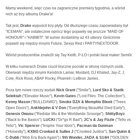
Mamy weekend, więc czas na zagraniczne premiery tygodnia, a wśród
nich aż trzy albumy Drake'a!
Tak jest,
Drake
wypuścił trzy płyty. Od dłuższego czasu zapowiadany był
"ICEMAN", ale ostatecznie oprócz tego pojawiły się jeszcze "MAID OF
HONOUR" i "HABIBTI". W sumie dostaliśmy aż 43 utwory. Gościnnie
pojawili się między innymi Future, Sexyy Red i PARTYNEXTDOOR.
Wśród producentów znaleźli się Tay Keith, P-LO i polski beat maker Sem0r.
W kilku numerach Drake rzucił liryczne pociski w stronę różnych osób.
Oberwali między innymi Kendrick Lamar, Mustard, DJ Khaled, Jay-Z, J.
Cole, Rick Ross, A$AP Rocky, Pharrell i LeBron James.
Poza tym nowe rzeczy wydali
Nick Grant
("Smile"),
Lord Sko & Statik
Selektah
("Elevator Music"),
Kevin Gates
("Lost Files: The Collection"),
Kenny Mason
("BULLDAWG"
),
Smoke DZA & Memphis Bleek
("Trees
Open Doors"),
Ankhlejohn & V Don
("Everything Beautiful Died Early"),
Genesis Owusu
("Redstar Wu & the Worldwide Scourge"),
ShittyBoyz
("Back to the Basics"),
LUCKI
("Dr*gs R Bad"),
2C's & Jay Fizzle
("Tello vs
Tello"),
Vic Spencer
("Inspire Your Idols"),
Pacman da Gunman
("Honestly"),
KXNG Crooked & Sullee J
("Crooked Justice"),
San Quinn &
C-Dubb
("Mob Era Back Again") i
9th Wonder, JADA & S14H
("GOLDEN