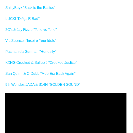
ShittyBoyz "Back to the Basics"
LUCKI "Dr*gs R Bad"
2C's & Jay Fizzle "Tello vs Tello"
Vic Spencer "Inspire Your Idols"
Pacman da Gunman "Honestly"
KXNG Crooked & Sullee J "Crooked Justice"
San Quinn & C-Dubb "Mob Era Back Again"
9th Wonder, JADA & S14H "GOLDEN SOUND"