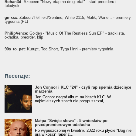
Rohan3d
: Szopeen "Nowy etap na drugi etat" - start preorderu i
teledysk
gmxxx
: Żabson/Hellfield/Sentino, White 2115, Malik, Wane... - premiery
tygodnia (PL)
PhilipVence
: Golden - "Music Of The Restless Sun EP" - tracklista,
okładka, preorder, klip
90s_to_pet
: Kurupt, Too Short, Tyga i inni - premiery tygodnia
Recenzje:
Jon Connor i KLC "24" - czyli rap spełnia dziecięce
marzenia
Jon Connor nagrał album na bitach KLC. W
najśmielszych snach nie przypuszczał,...
Małpa "Święte słowa" - 5 wniosków po
przedpremierowym odsłuchu
Po wypuszczonej w kwietniu 2022 roku płycie "Bóg nie
gra w kości" raper z...