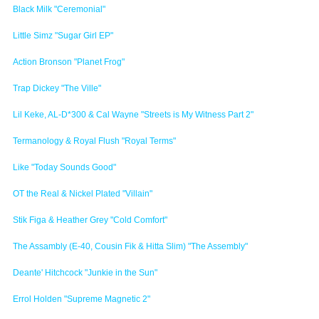
Black Milk "Ceremonial"
Little Simz "Sugar Girl EP"
Action Bronson "Planet Frog"
Trap Dickey "The Ville"
Lil Keke, AL-D*300 & Cal Wayne "Streets is My Witness Part 2"
Termanology & Royal Flush "Royal Terms"
Like "Today Sounds Good"
OT the Real & Nickel Plated "Villain"
Stik Figa & Heather Grey "Cold Comfort"
The Assambly (E-40, Cousin Fik & Hitta Slim) "The Assembly"
Deante' Hitchcock "Junkie in the Sun"
Errol Holden "Supreme Magnetic 2"