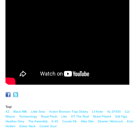
Tagi:
AZ
Black Milk
Little Simz
Action Bronson Trap Dickey
Lil Keke
AL-D*300
Cal
Wayne
Termanology
Royal Flush
Like
OT The Real
Nickel Plated
Stik Figa
Heather Grey
The Assembly
E-40
Cousin Fik
Hitta Slim
Deante' Hitchcock
Errol
Holden
Estee Nack
Cookin Soul