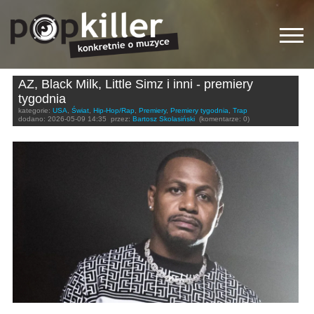
AZ, Black Milk, Little Simz i inni - premiery
tygodnia
kategorie:
USA
,
Świat
,
Hip-Hop/Rap
,
Premiery
,
Premiery tygodnia
,
Trap
dodano:
2026-05-09 14:35
przez:
Bartosz Skolasiński
(komentarze: 0)