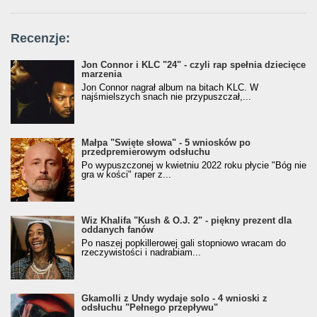
Recenzje:
Jon Connor i KLC "24" - czyli rap spełnia dziecięce
marzenia
Jon Connor nagrał album na bitach KLC. W
najśmielszych snach nie przypuszczał,...
Małpa "Święte słowa" - 5 wniosków po
przedpremierowym odsłuchu
Po wypuszczonej w kwietniu 2022 roku płycie "Bóg nie
gra w kości" raper z...
Wiz Khalifa "Kush & O.J. 2" - piękny prezent dla
oddanych fanów
Po naszej popkillerowej gali stopniowo wracam do
rzeczywistości i nadrabiam...
Gkamolli z Undy wydaje solo - 4 wnioski z
odsłuchu "Pełnego przepływu"