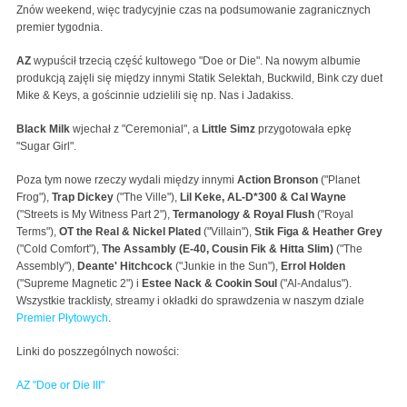
Znów weekend, więc tradycyjnie czas na podsumowanie zagranicznych
premier tygodnia.
AZ
wypuścił trzecią część kultowego "Doe or Die". Na nowym albumie
produkcją zajęli się między innymi Statik Selektah, Buckwild, Bink czy duet
Mike & Keys, a gościnnie udzielili się np. Nas i Jadakiss.
Black Milk
wjechał z "Ceremonial", a
Little Simz
przygotowała epkę
"Sugar Girl".
Poza tym nowe rzeczy wydali między innymi
Action Bronson
("Planet
Frog"),
Trap Dickey
("The Ville"),
Lil Keke, AL-D*300 & Cal Wayne
("Streets is My Witness Part 2"),
Termanology & Royal Flush
("Royal
Terms"),
OT the Real & Nickel Plated
("Villain"),
Stik Figa & Heather Grey
("Cold Comfort"),
The Assambly (E-40, Cousin Fik & Hitta Slim)
("The
Assembly"),
Deante' Hitchcock
("Junkie in the Sun"),
Errol Holden
("Supreme Magnetic 2") i
Estee Nack & Cookin Soul
("Al-Andalus").
Wszystkie tracklisty, streamy i okładki do sprawdzenia w naszym dziale
Premier Płytowych
.
Linki do poszzególnych nowości:
AZ "Doe or Die III"