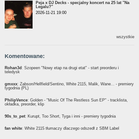
Peja x DJ Decks - specjalny koncert na 25 lat "Na
Legalu?"
2026-11-21 19:00
wszystkie
Komentowane:
Rohan3d
: Szopeen "Nowy etap na drugi etat" - start preorderu i
teledysk
gmxxx
: Żabson/Hellfield/Sentino, White 2115, Malik, Wane... - premiery
tygodnia (PL)
PhilipVence
: Golden - "Music Of The Restless Sun EP" - tracklista,
okładka, preorder, klip
90s_to_pet
: Kurupt, Too Short, Tyga i inni - premiery tygodnia
fan white
: White 2115 tłumaczy dlaczego odszedł z SBM Label