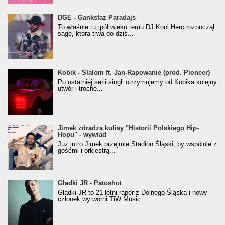
donGURALesko z nagrodą za
DGE - Gankstaz Paradajs
Klasyczny/Trueschoolowy Album Roku
To właśnie tu, pół wieku temu DJ Kool Herc rozpoczął
(Popkillery 2023)
sagę, która trwa do dziś...
Kobik - Slalom ft. Jan-Rapowanie (prod. Pioneer)
Kobik - Slalom ft. Jan-Rapowanie (prod. Pioneer)
[Official Music Visualiser]
Po ostatniej serii singli otrzymujemy od Kobika kolejny
utwór i trochę...
Jimek zdradza kulisy "Historii Polskiego Hip-
Jimek zdradza kulisy "Historii Polskiego Hip-
Hopu" - wywiad
Hopu" - wywiad
Już jutro Jimek przejmie Stadion Śląski, by wspólnie z
gośćmi i orkiestrą...
Gładki JR - Patoshot
Gładki JR - Patoshot
Gładki JR to 21-letni raper z Dolnego Śląska i nowy
członek wytwórni TiW Music...