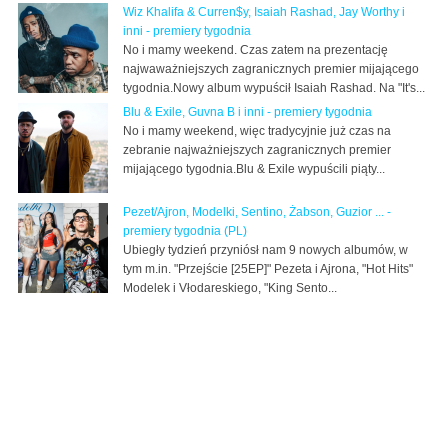
Wiz Khalifa & Curren$y, Isaiah Rashad, Jay Worthy i
inni - premiery tygodnia
No i mamy weekend. Czas zatem na prezentację
najwaważniejszych zagranicznych premier mijającego
tygodnia.Nowy album wypuścił Isaiah Rashad. Na "It's...
Blu & Exile, Guvna B i inni - premiery tygodnia
No i mamy weekend, więc tradycyjnie już czas na
zebranie najważniejszych zagranicznych premier
mijającego tygodnia.Blu & Exile wypuścili piąty...
Pezet/Ajron, Modelki, Sentino, Żabson, Guzior ... -
premiery tygodnia (PL)
Ubiegły tydzień przyniósł nam 9 nowych albumów, w
tym m.in. "Przejście [25EP]" Pezeta i Ajrona, "Hot Hits"
Modelek i Vłodareskiego, "King Sento...