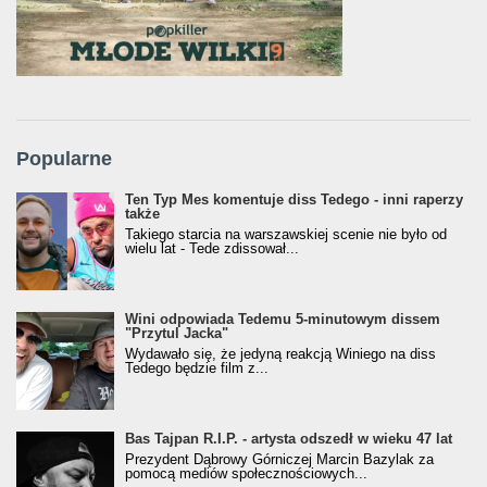
Popularne
Ten Typ Mes komentuje diss Tedego - inni raperzy
także
Takiego starcia na warszawskiej scenie nie było od
wielu lat - Tede zdissował...
Wini odpowiada Tedemu 5-minutowym dissem
"Przytul Jacka"
Wydawało się, że jedyną reakcją Winiego na diss
Tedego będzie film z...
Bas Tajpan R.I.P. - artysta odszedł w wieku 47 lat
Prezydent Dąbrowy Górniczej Marcin Bazylak za
pomocą mediów społecznościowych...