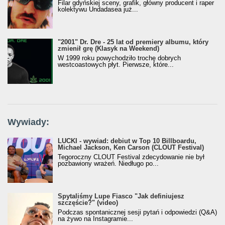
Filar gdyńskiej sceny, grafik, główny producent i raper
kolektywu Undadasea już...
"2001" Dr. Dre - 25 lat od premiery albumu, który
zmienił grę (Klasyk na Weekend)
W 1999 roku powychodziło trochę dobrych
westcoastowych płyt. Pierwsze, które...
Wywiady:
LUCKI - wywiad: debiut w Top 10 Billboardu,
Michael Jackson, Ken Carson (CLOUT Festival)
Tegoroczny CLOUT Festival zdecydowanie nie był
pozbawiony wrażeń. Niedługo po...
Spytaliśmy Lupe Fiasco "Jak definiujesz
szczęście?" (video)
Podczas spontanicznej sesji pytań i odpowiedzi (Q&A)
na żywo na Instagramie...