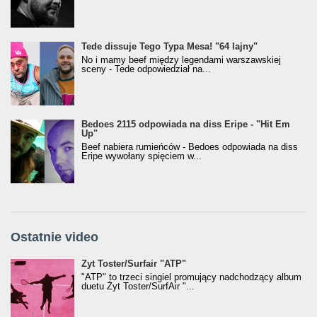
Tede dissuje Tego Typa Mesa! "64 lajny"
No i mamy beef między legendami warszawskiej
sceny - Tede odpowiedział na...
Bedoes 2115 odpowiada na diss Eripe - "Hit Em
Up"
Beef nabiera rumieńców - Bedoes odpowiada na diss
Eripe wywołany spięciem w...
Ostatnie video
Żyt Toster/SurfAir - ATP VIDEO
Żyt Toster/Surfair "ATP"
"ATP" to trzeci singiel promujący nadchodzący album
duetu Żyt Toster/SurfAir "...