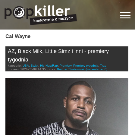
Cal Wayne
AZ, Black Milk, Little Simz i inni - premiery
tygodnia
kategorie:
USA
,
Świat
,
Hip-Hop/Rap
,
Premiery
,
Premiery tygodnia
,
Trap
dodano:
2026-05-09 14:35
przez:
Bartosz Skolasiński
(komentarze: 0)