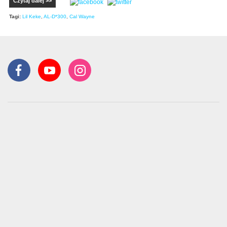
Czytaj dalej >>
Tagi:
Lil Keke
,
AL-D*300
,
Cal Wayne