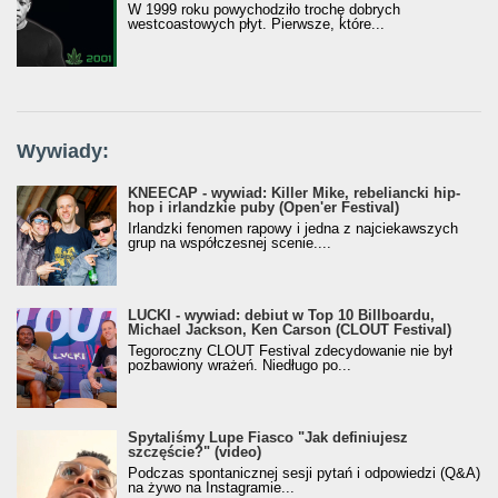
W 1999 roku powychodziło trochę dobrych
westcoastowych płyt. Pierwsze, które...
Wywiady:
KNEECAP - wywiad: Killer Mike, rebeliancki hip-
hop i irlandzkie puby (Open'er Festival)
Irlandzki fenomen rapowy i jedna z najciekawszych
grup na współczesnej scenie....
LUCKI - wywiad: debiut w Top 10 Billboardu,
Michael Jackson, Ken Carson (CLOUT Festival)
Tegoroczny CLOUT Festival zdecydowanie nie był
pozbawiony wrażeń. Niedługo po...
Spytaliśmy Lupe Fiasco "Jak definiujesz
szczęście?" (video)
Podczas spontanicznej sesji pytań i odpowiedzi (Q&A)
na żywo na Instagramie...