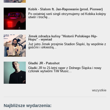
Kobik - Slalom ft. Jan-Rapowanie (prod. Pioneer)
Kobik - Slalom ft. Jan-Rapowanie (prod. Pioneer)
[Official Music Visualiser]
Po ostatniej serii singli otrzymujemy od Kobika kolejny
utwór i trochę...
Jimek zdradza kulisy "Historii Polskiego Hip-
Jimek zdradza kulisy "Historii Polskiego Hip-
Hopu" - wywiad
Hopu" - wywiad
Już jutro Jimek przejmie Stadion Śląski, by wspólnie z
gośćmi i orkiestrą...
Gładki JR - Patoshot
Gładki JR - Patoshot
Gładki JR to 21-letni raper z Dolnego Śląska i nowy
członek wytwórni TiW Music...
wszystkie
Najbliższe wydarzenia: