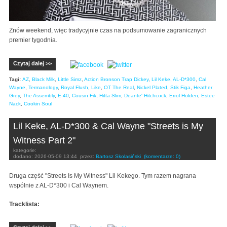
Znów weekend, więc tradycyjnie czas na podsumowanie zagranicznych
premier tygodnia.
Czytaj dalej >>
Tagi:
AZ
,
Black Milk
,
Little Simz
,
Action Bronson Trap Dickey
,
Lil Keke
,
AL-D*300
,
Cal
Wayne
,
Termanology
,
Royal Flush
,
Like
,
OT The Real
,
Nickel Plated
,
Stik Figa
,
Heather
Grey
,
The Assembly
,
E-40
,
Cousin Fik
,
Hitta Slim
,
Deante' Hitchcock
,
Errol Holden
,
Estee
Nack
,
Cookin Soul
Lil Keke, AL-D*300 & Cal Wayne "Streets is My
Witness Part 2"
kategorie:
dodano:
2026-05-09 13:44
przez:
Bartosz Skolasiński
(komentarze: 0)
Druga część "Streets Is My Witness" Lil Kekego. Tym razem nagrana
wspólnie z AL-D*300 i Cal Waynem.
Tracklista: