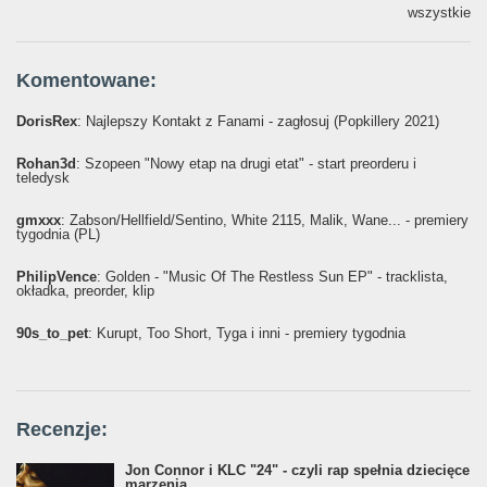
wszystkie
Komentowane:
DorisRex
: Najlepszy Kontakt z Fanami - zagłosuj (Popkillery 2021)
Rohan3d
: Szopeen "Nowy etap na drugi etat" - start preorderu i
teledysk
gmxxx
: Żabson/Hellfield/Sentino, White 2115, Malik, Wane... - premiery
tygodnia (PL)
PhilipVence
: Golden - "Music Of The Restless Sun EP" - tracklista,
okładka, preorder, klip
90s_to_pet
: Kurupt, Too Short, Tyga i inni - premiery tygodnia
Recenzje:
Jon Connor i KLC "24" - czyli rap spełnia dziecięce
marzenia