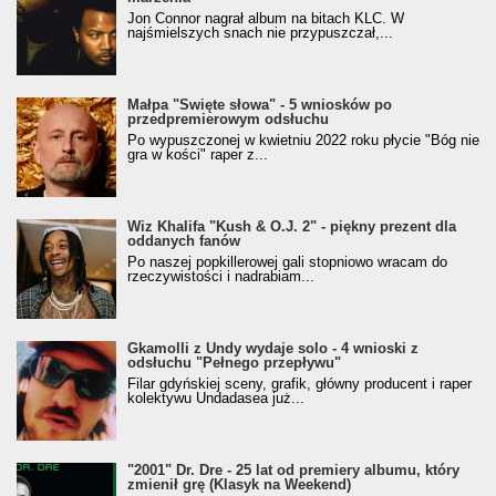
Jon Connor nagrał album na bitach KLC. W
najśmielszych snach nie przypuszczał,...
Małpa "Święte słowa" - 5 wniosków po
przedpremierowym odsłuchu
Po wypuszczonej w kwietniu 2022 roku płycie "Bóg nie
gra w kości" raper z...
Wiz Khalifa "Kush & O.J. 2" - piękny prezent dla
oddanych fanów
Po naszej popkillerowej gali stopniowo wracam do
rzeczywistości i nadrabiam...
Gkamolli z Undy wydaje solo - 4 wnioski z
odsłuchu "Pełnego przepływu"
Filar gdyńskiej sceny, grafik, główny producent i raper
kolektywu Undadasea już...
"2001" Dr. Dre - 25 lat od premiery albumu, który
zmienił grę (Klasyk na Weekend)