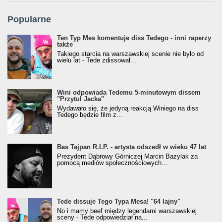
Popularne
Ten Typ Mes komentuje diss Tedego - inni raperzy
także
Takiego starcia na warszawskiej scenie nie było od
wielu lat - Tede zdissował...
Wini odpowiada Tedemu 5-minutowym dissem
"Przytul Jacka"
Wydawało się, że jedyną reakcją Winiego na diss
Tedego będzie film z...
Bas Tajpan R.I.P. - artysta odszedł w wieku 47 lat
Prezydent Dąbrowy Górniczej Marcin Bazylak za
pomocą mediów społecznościowych...
Tede dissuje Tego Typa Mesa! "64 lajny"
No i mamy beef między legendami warszawskiej
sceny - Tede odpowiedział na...