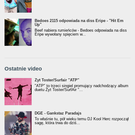
Bedoes 2115 odpowiada na diss Eripe - "Hit Em
Up"
Beef nabiera rumieńców - Bedoes odpowiada na diss
Eripe wywołany spięciem w...
Ostatnie video
Żyt Toster/SurfAir - ATP VIDEO
Żyt Toster/Surfair "ATP"
"ATP" to trzeci singiel promujący nadchodzący album
duetu Żyt Toster/SurfAir "...
donGURALesko z nagrodą za
DGE - Gankstaz Paradajs
Klasyczny/Trueschoolowy Album Roku
To właśnie tu, pół wieku temu DJ Kool Herc rozpoczął
(Popkillery 2023)
sagę, która trwa do dziś...