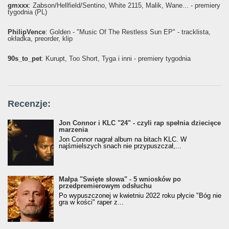
gmxxx
: Żabson/Hellfield/Sentino, White 2115, Malik, Wane... - premiery
tygodnia (PL)
PhilipVence
: Golden - "Music Of The Restless Sun EP" - tracklista,
okładka, preorder, klip
90s_to_pet
: Kurupt, Too Short, Tyga i inni - premiery tygodnia
Recenzje:
Jon Connor i KLC "24" - czyli rap spełnia dziecięce
marzenia
Jon Connor nagrał album na bitach KLC. W
najśmielszych snach nie przypuszczał,...
Małpa "Święte słowa" - 5 wniosków po
przedpremierowym odsłuchu
Po wypuszczonej w kwietniu 2022 roku płycie "Bóg nie
gra w kości" raper z...