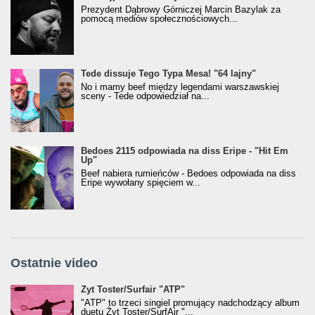
Prezydent Dąbrowy Górniczej Marcin Bazylak za
pomocą mediów społecznościowych...
Tede dissuje Tego Typa Mesa! "64 lajny"
No i mamy beef między legendami warszawskiej
sceny - Tede odpowiedział na...
Bedoes 2115 odpowiada na diss Eripe - "Hit Em
Up"
Beef nabiera rumieńców - Bedoes odpowiada na diss
Eripe wywołany spięciem w...
Ostatnie video
Żyt Toster/SurfAir - ATP VIDEO
Żyt Toster/Surfair "ATP"
"ATP" to trzeci singiel promujący nadchodzący album
duetu Żyt Toster/SurfAir "...