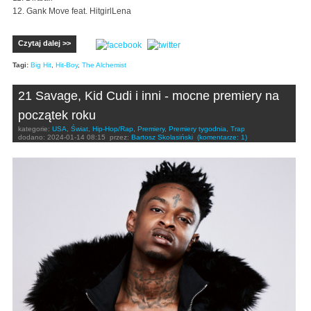
12. Gank Move feat. HitgirlLena
Czytaj dalej >>
Tagi:
Big Hit
,
Hit-Boy
,
The Alchemist
21 Savage, Kid Cudi i inni - mocne premiery na
początek roku
kategorie:
USA
,
Świat
,
Hip-Hop/Rap
,
Premiery
,
Premiery tygodnia
,
Trap
dodano:
2024-01-14 08:15
przez:
Bartosz Skolasiński
(komentarze: 1)