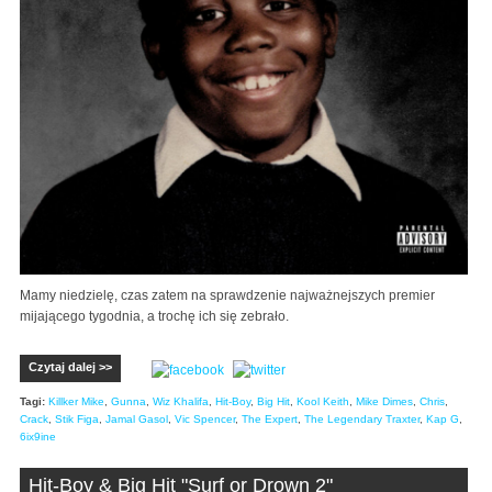
Mamy niedzielę, czas zatem na sprawdzenie najważnejszych premier
mijającego tygodnia, a trochę ich się zebrało.
Czytaj dalej >>
Tagi:
Killker Mike
,
Gunna
,
Wiz Khalifa
,
Hit-Boy
,
Big Hit
,
Kool Keith
,
Mike Dimes
,
Chris
,
Crack
,
Stik Figa
,
Jamal Gasol
,
Vic Spencer
,
The Expert
,
The Legendary Traxter
,
Kap G
,
6ix9ine
Hit-Boy & Big Hit "Surf or Drown 2"