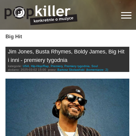
Big Hit
Jim Jones, Busta Rhymes, Boldy James, Big Hit
i inni - premiery tygodnia
kategorie:
USA
,
Hip-Hop/Rap
,
Premiery
,
Premiery tygodnia
,
Soul
dodano:
2025-03-02 15:00
przez:
Bartosz Skolasiński
(komentarze: 2)