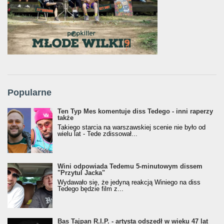
Popularne
Ten Typ Mes komentuje diss Tedego - inni raperzy
także
Takiego starcia na warszawskiej scenie nie było od
wielu lat - Tede zdissował...
Wini odpowiada Tedemu 5-minutowym dissem
"Przytul Jacka"
Wydawało się, że jedyną reakcją Winiego na diss
Tedego będzie film z...
Bas Tajpan R.I.P. - artysta odszedł w wieku 47 lat