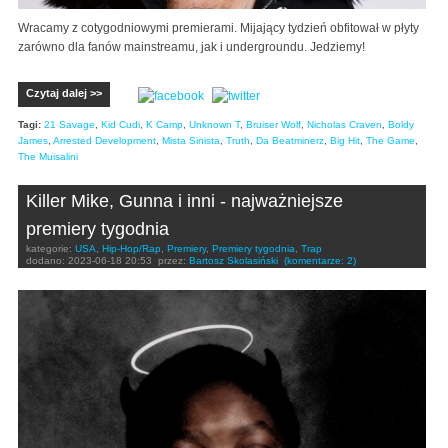
Wracamy z cotygodniowymi premierami. Mijający tydzień obfitował w płyty
zarówno dla fanów mainstreamu, jak i undergroundu. Jedziemy!
Czytaj dalej >>
Tagi:
21 Savage
,
Kid Cudi
,
K Camp
,
Unknown T
,
Bruiser Wolf
,
Nicholas Craven
,
Boldy
James
,
Arrested Development
,
Mista Sinista
,
Truth
,
Da Beatminerz
,
Big Hit
,
The Game
,
The Muisalini
Killer Mike, Gunna i inni - najważniejsze
premiery tygodnia
kategorie:
USA
,
Hip-Hop/Rap
,
Premiery
,
Premiery tygodnia
,
Trap
dodano:
2023-06-18 20:53
przez:
Bartosz Skolasiński
(komentarze: 2)