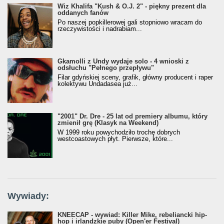
Wiz Khalifa "Kush & O.J. 2" - piękny prezent dla
oddanych fanów
Po naszej popkillerowej gali stopniowo wracam do
rzeczywistości i nadrabiam...
Gkamolli z Undy wydaje solo - 4 wnioski z
odsłuchu "Pełnego przepływu"
Filar gdyńskiej sceny, grafik, główny producent i raper
kolektywu Undadasea już...
"2001" Dr. Dre - 25 lat od premiery albumu, który
zmienił grę (Klasyk na Weekend)
W 1999 roku powychodziło trochę dobrych
westcoastowych płyt. Pierwsze, które...
Wywiady:
KNEECAP - wywiad: Killer Mike, rebeliancki hip-
hop i irlandzkie puby (Open'er Festival)