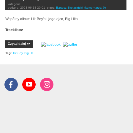
kategorie:
dodano:
2023-06-18 20:01
przez:
Bartosz Skolasiński
(komentarze: 0)
Wspólny album Hit-Boy'a i jego ojca, Big Hita.
Tracklista:
Czytaj dalej >>
Tagi:
Hit-Boy
,
Big Hit