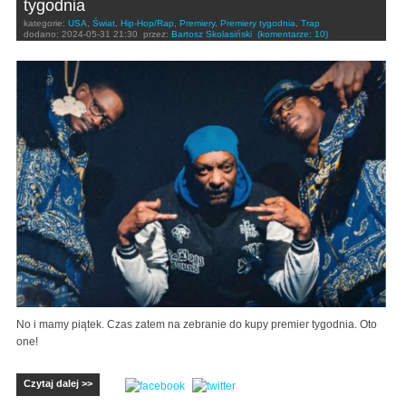
tygodnia
kategorie:
USA
,
Świat
,
Hip-Hop/Rap
,
Premiery
,
Premiery tygodnia
,
Trap
dodano:
2024-05-31 21:30
przez:
Bartosz Skolasiński
(komentarze: 10)
No i mamy piątek. Czas zatem na zebranie do kupy premier tygodnia. Oto
one!
Czytaj dalej >>