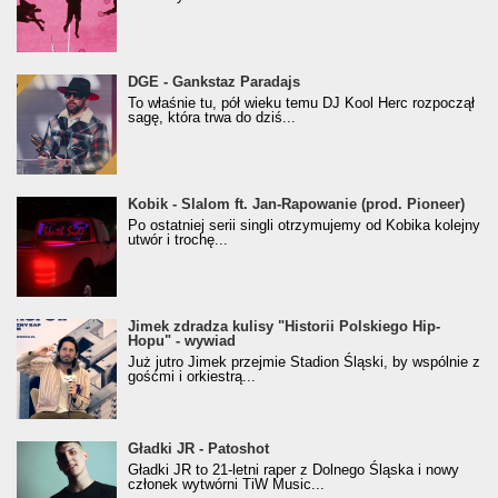
donGURALesko z nagrodą za
DGE - Gankstaz Paradajs
Klasyczny/Trueschoolowy Album Roku
To właśnie tu, pół wieku temu DJ Kool Herc rozpoczął
(Popkillery 2023)
sagę, która trwa do dziś...
Kobik - Slalom ft. Jan-Rapowanie (prod. Pioneer)
Kobik - Slalom ft. Jan-Rapowanie (prod. Pioneer)
[Official Music Visualiser]
Po ostatniej serii singli otrzymujemy od Kobika kolejny
utwór i trochę...
Jimek zdradza kulisy "Historii Polskiego Hip-
Jimek zdradza kulisy "Historii Polskiego Hip-
Hopu" - wywiad
Hopu" - wywiad
Już jutro Jimek przejmie Stadion Śląski, by wspólnie z
gośćmi i orkiestrą...
Gładki JR - Patoshot
Gładki JR - Patoshot
Gładki JR to 21-letni raper z Dolnego Śląska i nowy
członek wytwórni TiW Music...