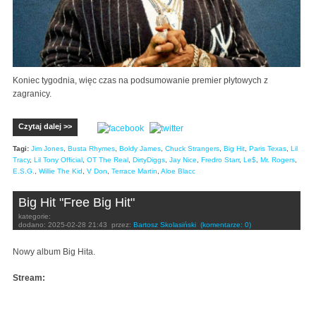
Koniec tygodnia, więc czas na podsumowanie premier płytowych z
zagranicy.
Czytaj dalej >>
Tagi:
Jim Jones
,
Busta Rhymes
,
Boldy James
,
Chuck Strangers
,
Big Hit
,
Paris Texas
,
Lil
Tracy
,
Lil Tony Official
,
OT The Real
,
DirtyDiggs
,
Jay Nice
,
Fredro Starr
,
Le$
,
Mr. Rogers
,
E.S.G.
,
Willie The Kid
,
V Don
,
Terrace Martin
,
Aloe Blacc
Big Hit "Free Big Hit"
kategorie:
dodano:
2025-02-28 21:43
przez:
Bartosz Skolasiński
(komentarze: 0)
Nowy album Big Hita.
Stream: