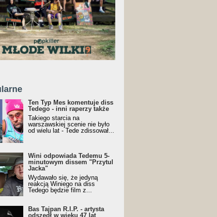
larne
Ten Typ Mes komentuje diss
Tedego - inni raperzy także
Takiego starcia na
warszawskiej scenie nie było
od wielu lat - Tede zdissował...
Wini odpowiada Tedemu 5-
minutowym dissem "Przytul
Jacka"
Wydawało się, że jedyną
reakcją Winiego na diss
Tedego będzie film z...
Bas Tajpan R.I.P. - artysta
odszedł w wieku 47 lat