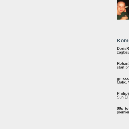
Kom
DorisR
zagłosu
Rohan
start p
gmxxx
Malik, 
Philip
Sun EP"
90s_to
premie