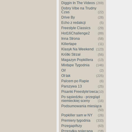
Diggin In The Videos
(269)
Dobry Vibe na Trudny
Czas
(22)
Drive By
(28)
Echo z redakcji
(5)
Freestyle Classics
(29)
Hot16Challenge2
(89)
Inna Strona
(58)
Killertape
(11)
Klasyk Na Weekend
(123)
Krótki Strzał
(56)
Magazyn Popkillera
(13)
Mixtape Tygodnia
(146)
Oi!
(2)
Ot tak
(225)
Palcem po Rapie
(6)
Parszywa 13
(25)
Pisanki Freestyle'owca
(10)
Po sąsiedzku - przegląd
niemieckiej sceny
(16)
Podsumowania miesiąca
(50)
Popkiller sam w NY
(26)
Premiery tygodnia
(333)
Przegapifszy
(63)
Przesyłka polecana
(18)