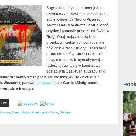
Sugerowane pytanie numer jeden -
dziwniejszych ksywek to już nie mogli
sobie wymyślić?
Nacho Picasso i
Avatar Darko to duet z Seattle, choć
obydwaj panowie przyszli na Świat w
Rosji.
Obaj mają za sobą kilka
projektów i ciekawych collabos, ale
póki co nie zrobili furory u szerszego
grona odbiorców. Może to zmienić
nowy materiał w którym obydwaj z
radością bawią się w komiksowe
postaci a'la Castlevania, Dracula itd.
numeru "Vampire" zajął się nie kto inny jak "MVP of MPC"
k. Wcześniej panowie
pracowali
też z Cardo i Sledgrenem.
Popk
iwne, ale intrygujące.
ej >>
Picasso
,
Avatar Darko
,
Araabmuzik
,
Cardo
,
Sledgren