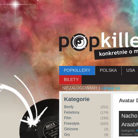
Menu główne
POPKILLERY
POLSKA
USA
BILETY
NIEZALOGOWANY |
zaloguj się
Kategorie
Avatar 
Beefy
(251)
Felietony
(174)
Nacho 
Film
(193)
Freestyle
AraabM
(620)
Girlzone
(3)
kategorie:
A
Gry
dodano:
20
(9)