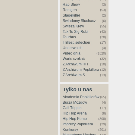
Rap Show
(3)
Rentgen
(53)
Stagekiller
(2)
Świadomy Słuchacz
(6)
Świeża Krew
(55)
Tak To Się Robi
(43)
Tourbus
(28)
Trillest. selection
(17)
Underwatch
(4)
Video dnia
(1520)
Warto czekać
(32)
Z Archiwum HH
(10)
Z Archiwum Popkillera
(12)
Z Archiwum S
(13)
Tylko u nas
Akademia Popkillerów
(65)
Burza Mózgów
(4)
Cali Trippin
(17)
Hip Hop Arena
(8)
Hip Hop Kemp
(308)
Imprezy Popkillera
(29)
Konkursy
(201)