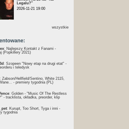
Legalu?"
2026-11-21 19:00
wszystkie
entowane:
ex
: Najlepszy Kontakt z Fanami -
j (Popkillery 2021)
3d
: Szopeen "Nowy etap na drugi etat" -
reorderu i teledysk
: Żabson/Hellfield/Sentino, White 2115,
Wane... - premiery tygodnia (PL)
Vence
: Golden - "Music Of The Restless
 - tracklista, okładka, preorder, klip
_pet
: Kurupt, Too Short, Tyga i inni -
ry tygodnia