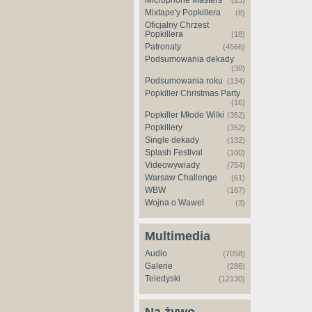
Microphone Masters
(23)
Mixtape'y Popkillera
(8)
Oficjalny Chrzest
Popkillera
(18)
Patronaty
(4566)
Podsumowania dekady
(30)
Podsumowania roku
(134)
Popkiller Christmas Party
(16)
Popkiller Młode Wilki
(352)
Popkillery
(352)
Single dekady
(132)
Splash Festival
(100)
Videowywiady
(754)
Warsaw Challenge
(61)
WBW
(167)
Wojna o Wawel
(3)
Multimedia
Audio
(7058)
Galerie
(286)
Teledyski
(12130)