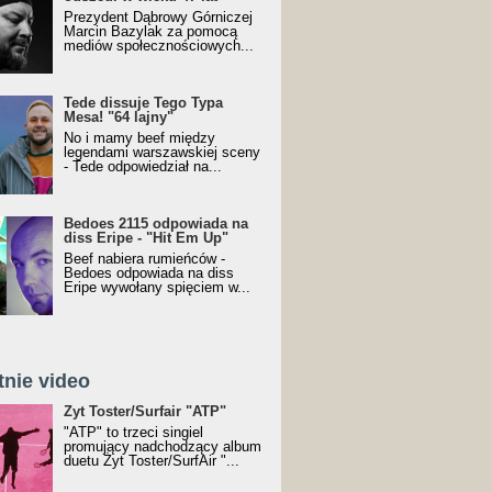
Prezydent Dąbrowy Górniczej
Marcin Bazylak za pomocą
mediów społecznościowych...
Tede dissuje Tego Typa
Mesa! "64 lajny"
No i mamy beef między
legendami warszawskiej sceny
- Tede odpowiedział na...
Bedoes 2115 odpowiada na
diss Eripe - "Hit Em Up"
Beef nabiera rumieńców -
Bedoes odpowiada na diss
Eripe wywołany spięciem w...
tnie video
Toster/SurfAir - ATP VIDEO
Żyt Toster/Surfair "ATP"
"ATP" to trzeci singiel
promujący nadchodzący album
duetu Żyt Toster/SurfAir "...