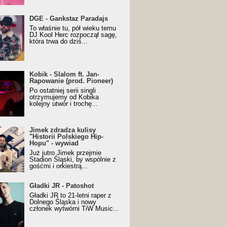
URALesko z nagrodą za
DGE - Gankstaz Paradajs
yczny/Trueschoolowy
To właśnie tu, pół wieku temu
m Roku (Popkillery 2023)
DJ Kool Herc rozpoczął sagę,
która trwa do dziś...
 - Slalom ft. Jan-
Kobik - Slalom ft. Jan-
wanie (prod. Pioneer)
Rapowanie (prod. Pioneer)
cial Music Visualiser]
Po ostatniej serii singli
otrzymujemy od Kobika
kolejny utwór i trochę...
k zdradza kulisy "Historii
Jimek zdradza kulisy
kiego Hip-Hopu" - wywiad
"Historii Polskiego Hip-
Hopu" - wywiad
Już jutro Jimek przejmie
Stadion Śląski, by wspólnie z
gośćmi i orkiestrą...
ki JR - Patoshot
Gładki JR - Patoshot
Gładki JR to 21-letni raper z
Dolnego Śląska i nowy
członek wytwórni TiW Music...