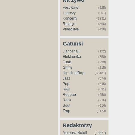
Na żywo
Festiwale
(825)
Imprezy
(601)
Koncerty
(1931)
Relacje
(366)
Video live
(426)
Gatunki
Dancehall
(122)
Elektronika
(758)
Funk
(298)
Grime
(215)
Hip-Hop/Rap
(33181)
Jazz
(374)
Pop
(645)
R&B
(891)
Reggae
(250)
Rock
(316)
Soul
(616)
Trap
(1173)
Redaktorzy
Mateusz Natali
(13671)