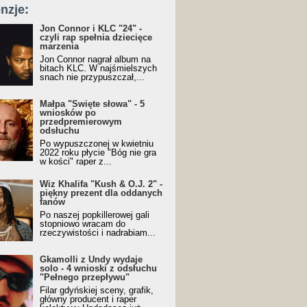
nzje:
Jon Connor i KLC "24" -
czyli rap spełnia dziecięce
marzenia
Jon Connor nagrał album na
bitach KLC. W najśmielszych
snach nie przypuszczał,...
Małpa "Święte słowa" - 5
wniosków po
przedpremierowym
odsłuchu
Po wypuszczonej w kwietniu
2022 roku płycie "Bóg nie gra
w kości" raper z...
Wiz Khalifa "Kush & O.J. 2" -
piękny prezent dla oddanych
fanów
Po naszej popkillerowej gali
stopniowo wracam do
rzeczywistości i nadrabiam...
Gkamolli z Undy wydaje
solo - 4 wnioski z odsłuchu
"Pełnego przepływu"
Filar gdyńskiej sceny, grafik,
główny producent i raper