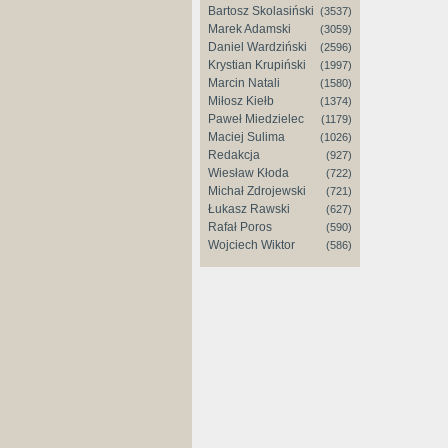
Bartosz Skolasiński
(3537)
Marek Adamski
(3059)
Daniel Wardziński
(2596)
Krystian Krupiński
(1997)
Marcin Natali
(1580)
Miłosz Kiełb
(1374)
Paweł Miedzielec
(1179)
Maciej Sulima
(1026)
Redakcja
(927)
Wiesław Kłoda
(722)
Michał Zdrojewski
(721)
Łukasz Rawski
(627)
Rafał Poros
(590)
Wojciech Wiktor
(586)