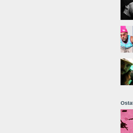
Osta
Żyt 