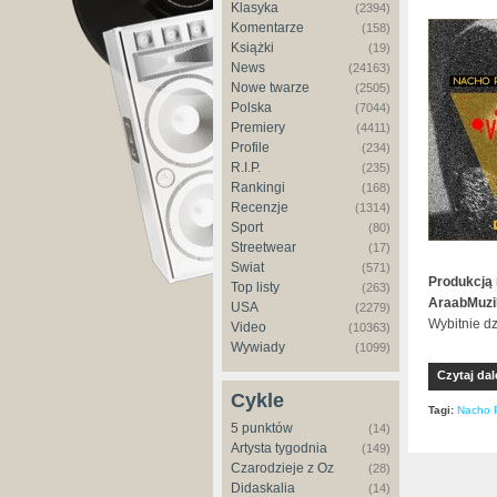
Klasyka
(2394)
Komentarze
(158)
Książki
(19)
News
(24163)
Nowe twarze
(2505)
Polska
(7044)
Premiery
(4411)
Profile
(234)
R.I.P.
(235)
Rankingi
(168)
Recenzje
(1314)
Sport
(80)
Streetwear
(17)
Świat
(571)
Produkcją 
Top listy
(263)
AraabMuzi
USA
(2279)
Wybitnie dz
Video
(10363)
Wywiady
(1099)
Czytaj dal
Cykle
Tagi:
Nacho 
5 punktów
(14)
Artysta tygodnia
(149)
Czarodzieje z Oz
(28)
Didaskalia
(14)