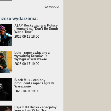
wszystkie
liższe wydarzenia:
A$AP Rocky zagra w Polsce
- koncert na "Don't Be Dumb
World Tour"
2026-09-13 18:00
Lute - raper związany z
wytwórnią Dreamville
wystąpi w Warszawie
2026-09-17 19:00
Black Milk - ceniony
producent i raper zagra w
Warszawie
2026-10-07 19:00
Peja x DJ Decks - specjalny
koncert na 25 lat "Na