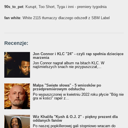
90s_to_pet
: Kurupt, Too Short, Tyga i inni - premiery tygodnia
fan white
: White 2115 tłumaczy dlaczego odszedł z SBM Label
Recenzje:
Jon Connor i KLC "24" - czyli rap spełnia dziecięce
marzenia
Jon Connor nagrał album na bitach KLC. W
najśmielszych snach nie przypuszczał,...
Małpa "Święte słowa" - 5 wniosków po
przedpremierowym odsłuchu
Po wypuszczonej w kwietniu 2022 roku płycie "Bóg nie
gra w kości" raper z...
Wiz Khalifa "Kush & O.J. 2" - piękny prezent dla
oddanych fanów
Po naszej popkillerowej gali stopniowo wracam do