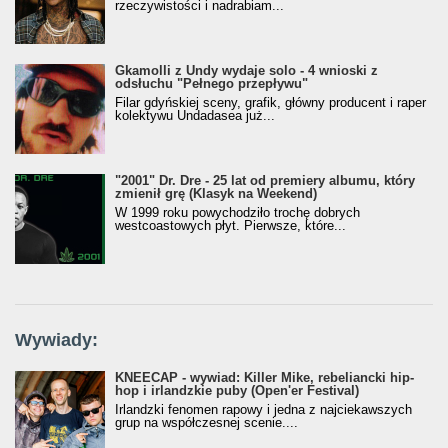
rzeczywistości i nadrabiam...
Gkamolli z Undy wydaje solo - 4 wnioski z
odsłuchu "Pełnego przepływu"
Filar gdyńskiej sceny, grafik, główny producent i raper
kolektywu Undadasea już...
"2001" Dr. Dre - 25 lat od premiery albumu, który
zmienił grę (Klasyk na Weekend)
W 1999 roku powychodziło trochę dobrych
westcoastowych płyt. Pierwsze, które...
Wywiady:
KNEECAP - wywiad: Killer Mike, rebeliancki hip-
hop i irlandzkie puby (Open'er Festival)
Irlandzki fenomen rapowy i jedna z najciekawszych
grup na współczesnej scenie....