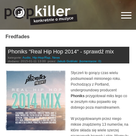
Fredfades
Phoniks "Real Hip Hop 2014" - sprawdź mix
kategorie:
Audio
,
Hip-Hop/Rap
,
News
dodano:
2015-01-11 13:00
przez:
Jakub Goliński
(komentarze: 0)
Styczeń to gorący czas wielu
podsumowań minionego roku.
Pochodzący z Portland,
undergroundowy producent
Phoniks
przygotował miks tego co
w zeszłym roku pojawiło się
dobrego poza mainstreamem.
W przygotowanym przez niego
miksie znajdziemy 13 numerów, na
które składa się wiele szerzej