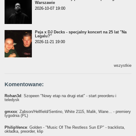
Warszawie
2026-10-07 19:00
Peja x DJ Decks - specjalny koncert na 25 lat "Na
Legalu?"
2026-11-21 19:00
wszystkie
Komentowane:
Rohan3d
: Szopeen "Nowy etap na drugi etat" - start preorderu i
teledysk
gmxxx
: Żabson/Hellfield/Sentino, White 2115, Malik, Wane... - premiery
tygodnia (PL)
PhilipVence
: Golden - "Music Of The Restless Sun EP" - tracklista,
okładka, preorder, klip