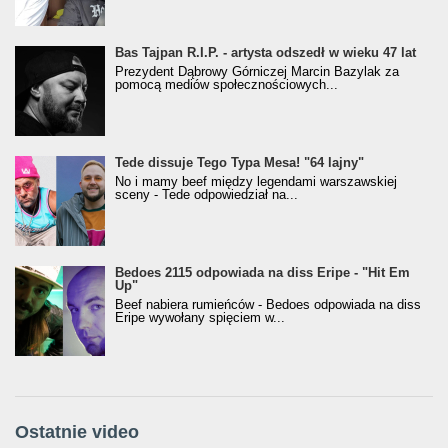
Bas Tajpan R.I.P. - artysta odszedł w wieku 47 lat
Prezydent Dąbrowy Górniczej Marcin Bazylak za
pomocą mediów społecznościowych...
Tede dissuje Tego Typa Mesa! "64 lajny"
No i mamy beef między legendami warszawskiej
sceny - Tede odpowiedział na...
Bedoes 2115 odpowiada na diss Eripe - "Hit Em
Up"
Beef nabiera rumieńców - Bedoes odpowiada na diss
Eripe wywołany spięciem w...
Ostatnie video