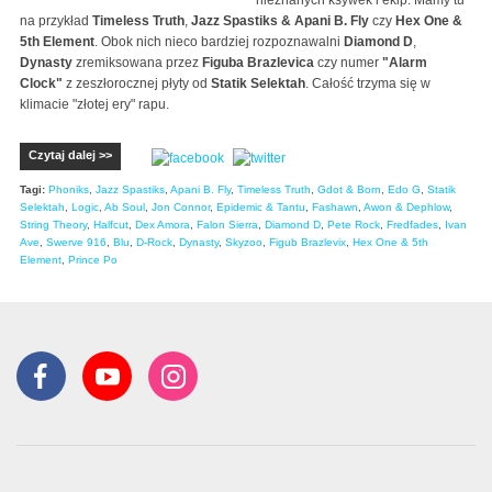
nieznanych ksywek i ekip. Mamy tu
na przykład
Timeless Truth
,
Jazz Spastiks & Apani B. Fly
czy
Hex One &
5th Element
. Obok nich nieco bardziej rozpoznawalni
Diamond D
,
Dynasty
zremiksowana przez
Figuba Brazlevica
czy numer
"Alarm
Clock"
z zeszłorocznej płyty od
Statik Selektah
. Całość trzyma się w
klimacie "złotej ery" rapu.
Czytaj dalej >>
Tagi:
Phoniks
,
Jazz Spastiks
,
Apani B. Fly
,
Timeless Truth
,
Gdot & Born
,
Edo G
,
Statik
Selektah
,
Logic
,
Ab Soul
,
Jon Connor
,
Epidemic & Tantu
,
Fashawn
,
Awon & Dephlow
,
String Theory
,
Halfcut
,
Dex Amora
,
Falon Sierra
,
Diamond D
,
Pete Rock
,
Fredfades
,
Ivan
Ave
,
Swerve 916
,
Blu
,
D-Rock
,
Dynasty
,
Skyzoo
,
Figub Brazlevix
,
Hex One & 5th
Element
,
Prince Po