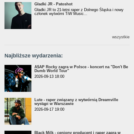
Gładki JR - Patoshot
Gładki JR - Patoshot
Gładki JR to 21-letni raper z Dolnego Śląska i nowy
członek wytwórni TiW Music...
wszystkie
Najbliższe wydarzenia:
A$AP Rocky zagra w Polsce - koncert na "Don't Be
Dumb World Tour"
2026-09-13 18:00
Lute - raper związany z wytwórnią Dreamville
wystąpi w Warszawie
2026-09-17 19:00
Black Milk - ceniony producent i raper zagra w