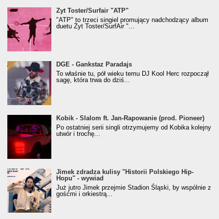
Żyt Toster/SurfAir - ATP VIDEO
Żyt Toster/Surfair "ATP"
"ATP" to trzeci singiel promujący nadchodzący album
duetu Żyt Toster/SurfAir "...
donGURALesko z nagrodą za
DGE - Gankstaz Paradajs
Klasyczny/Trueschoolowy Album Roku
To właśnie tu, pół wieku temu DJ Kool Herc rozpoczął
(Popkillery 2023)
sagę, która trwa do dziś...
Kobik - Slalom ft. Jan-Rapowanie (prod. Pioneer)
Kobik - Slalom ft. Jan-Rapowanie (prod. Pioneer)
[Official Music Visualiser]
Po ostatniej serii singli otrzymujemy od Kobika kolejny
utwór i trochę...
Jimek zdradza kulisy "Historii Polskiego Hip-
Jimek zdradza kulisy "Historii Polskiego Hip-
Hopu" - wywiad
Hopu" - wywiad
Już jutro Jimek przejmie Stadion Śląski, by wspólnie z
gośćmi i orkiestrą...