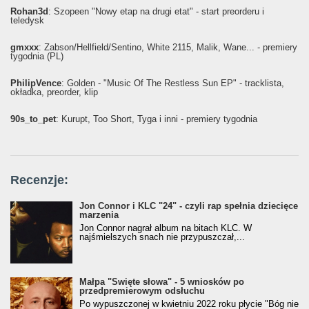
Rohan3d
: Szopeen "Nowy etap na drugi etat" - start preorderu i
teledysk
gmxxx
: Żabson/Hellfield/Sentino, White 2115, Malik, Wane... - premiery
tygodnia (PL)
PhilipVence
: Golden - "Music Of The Restless Sun EP" - tracklista,
okładka, preorder, klip
90s_to_pet
: Kurupt, Too Short, Tyga i inni - premiery tygodnia
Recenzje:
Jon Connor i KLC "24" - czyli rap spełnia dziecięce
marzenia
Jon Connor nagrał album na bitach KLC. W
najśmielszych snach nie przypuszczał,...
Małpa "Święte słowa" - 5 wniosków po
przedpremierowym odsłuchu
Po wypuszczonej w kwietniu 2022 roku płycie "Bóg nie