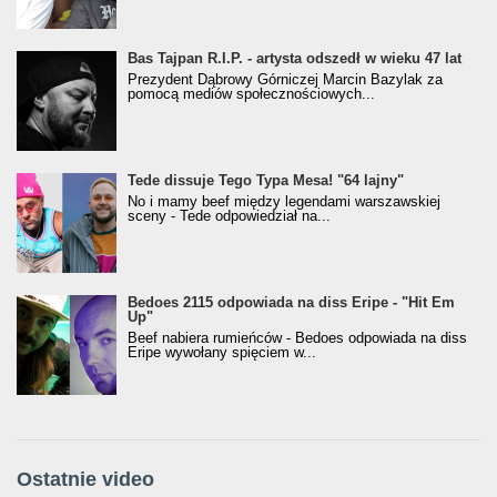
Bas Tajpan R.I.P. - artysta odszedł w wieku 47 lat
Prezydent Dąbrowy Górniczej Marcin Bazylak za
pomocą mediów społecznościowych...
Tede dissuje Tego Typa Mesa! "64 lajny"
No i mamy beef między legendami warszawskiej
sceny - Tede odpowiedział na...
Bedoes 2115 odpowiada na diss Eripe - "Hit Em
Up"
Beef nabiera rumieńców - Bedoes odpowiada na diss
Eripe wywołany spięciem w...
Ostatnie video