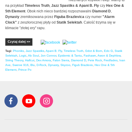
nieznanych ksywek i ekip. Mamy tu
na przykład
Timeless Truth
,
Jazz Spastiks & Apani B. Fly
czy
Hex One &
5th Element
. Obok nich nieco bardziej rozpoznawalni
Diamond D
,
Dynasty
zremiksowana przez
Figuba Brazlevica
czy numer
"Alarm
Clock"
z zeszłorocznej płyty od
Statik Selektah
. Całość trzyma się w
klimacie "złotej ery" rapu.
Czytaj dalej >>
Tagi:
Phoniks
,
Jazz Spastiks
,
Apani B. Fly
,
Timeless Truth
,
Gdot & Born
,
Edo G
,
Statik
Selektah
,
Logic
,
Ab Soul
,
Jon Connor
,
Epidemic & Tantu
,
Fashawn
,
Awon & Dephlow
,
String Theory
,
Halfcut
,
Dex Amora
,
Falon Sierra
,
Diamond D
,
Pete Rock
,
Fredfades
,
Ivan
Ave
,
Swerve 916
,
Blu
,
D-Rock
,
Dynasty
,
Skyzoo
,
Figub Brazlevix
,
Hex One & 5th
Element
,
Prince Po