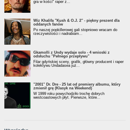
gra w kości" raper z...
Wiz Khalifa "Kush & O.J. 2" - piękny prezent dla
oddanych fanów
Po naszej popkillerowej gali stopniowo wracam do
rzeczywistości i nadrabiam...
Gkamolli z Undy wydaje solo - 4 wnioski z
odsłuchu "Pełnego przepływu"
Filar gdyńskiej sceny, grafik, główny producent i raper
kolektywu Undadasea już...
"2001" Dr. Dre - 25 lat od premiery albumu, który
zmienił grę (Klasyk na Weekend)
W 1999 roku powychodziło trochę dobrych
westcoastowych płyt. Pierwsze, które...