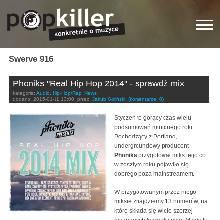
Swerve 916
Phoniks "Real Hip Hop 2014" - sprawdź mix
kategorie:
Audio
,
Hip-Hop/Rap
,
News
dodano:
2015-01-11 13:00
przez:
Jakub Goliński
(komentarze: 0)
Styczeń to gorący czas wielu
podsumowań minionego roku.
Pochodzący z Portland,
undergroundowy producent
Phoniks
przygotował miks tego co
w zeszłym roku pojawiło się
dobrego poza mainstreamem.
W przygotowanym przez niego
miksie znajdziemy 13 numerów, na
które składa się wiele szerzej