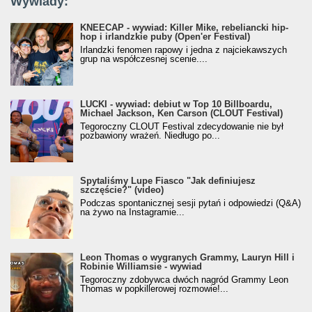
Wywiady:
KNEECAP - wywiad: Killer Mike, rebeliancki hip-
hop i irlandzkie puby (Open'er Festival)
Irlandzki fenomen rapowy i jedna z najciekawszych
grup na współczesnej scenie....
LUCKI - wywiad: debiut w Top 10 Billboardu,
Michael Jackson, Ken Carson (CLOUT Festival)
Tegoroczny CLOUT Festival zdecydowanie nie był
pozbawiony wrażeń. Niedługo po...
Spytaliśmy Lupe Fiasco "Jak definiujesz
szczęście?" (video)
Podczas spontanicznej sesji pytań i odpowiedzi (Q&A)
na żywo na Instagramie...
Leon Thomas o wygranych Grammy, Lauryn Hill i
Robinie Williamsie - wywiad
Tegoroczny zdobywca dwóch nagród Grammy Leon
Thomas w popkillerowej rozmowie!...