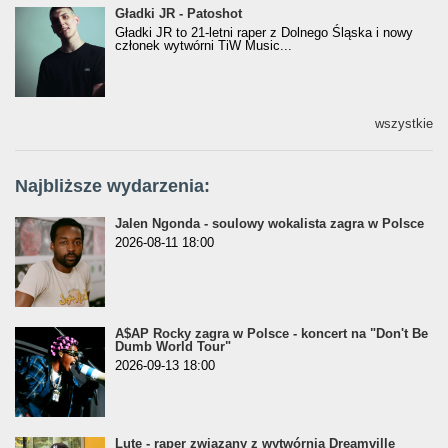
Gładki JR - Patoshot
Gładki JR - Patoshot
Gładki JR to 21-letni raper z Dolnego Śląska i nowy
członek wytwórni TiW Music...
wszystkie
Najbliższe wydarzenia:
Jalen Ngonda - soulowy wokalista zagra w Polsce
2026-08-11 18:00
A$AP Rocky zagra w Polsce - koncert na "Don't Be
Dumb World Tour"
2026-09-13 18:00
Lute - raper związany z wytwórnią Dreamville