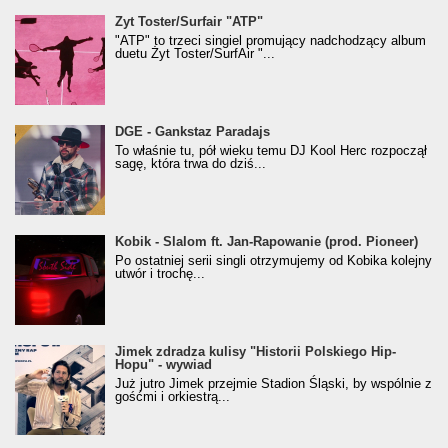
Żyt Toster/SurfAir - ATP VIDEO
Żyt Toster/Surfair "ATP"
"ATP" to trzeci singiel promujący nadchodzący album
duetu Żyt Toster/SurfAir "...
donGURALesko z nagrodą za
DGE - Gankstaz Paradajs
Klasyczny/Trueschoolowy Album Roku
To właśnie tu, pół wieku temu DJ Kool Herc rozpoczął
(Popkillery 2023)
sagę, która trwa do dziś...
Kobik - Slalom ft. Jan-Rapowanie (prod. Pioneer)
Kobik - Slalom ft. Jan-Rapowanie (prod. Pioneer)
[Official Music Visualiser]
Po ostatniej serii singli otrzymujemy od Kobika kolejny
utwór i trochę...
Jimek zdradza kulisy "Historii Polskiego Hip-
Jimek zdradza kulisy "Historii Polskiego Hip-
Hopu" - wywiad
Hopu" - wywiad
Już jutro Jimek przejmie Stadion Śląski, by wspólnie z
gośćmi i orkiestrą...