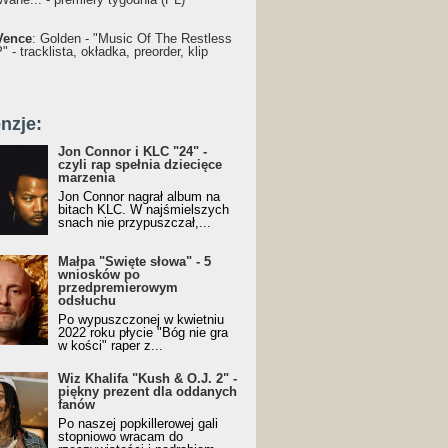
Vence
: Golden - "Music Of The Restless
 - tracklista, okładka, preorder, klip
nzje:
Jon Connor i KLC "24" -
czyli rap spełnia dziecięce
marzenia
Jon Connor nagrał album na
bitach KLC. W najśmielszych
snach nie przypuszczał,...
Małpa "Święte słowa" - 5
wniosków po
przedpremierowym
odsłuchu
Po wypuszczonej w kwietniu
2022 roku płycie "Bóg nie gra
w kości" raper z...
Wiz Khalifa "Kush & O.J. 2" -
piękny prezent dla oddanych
fanów
Po naszej popkillerowej gali
stopniowo wracam do