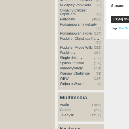
Microphone Masters
(23)
Mixtape'y Popkillera
(8)
Stream:
Oficjalny Chrzest
Popkillera
(18)
Czytaj dal
Patronaty
(4566)
Podsumowania dekady
Tagi:
The Mus
(30)
Podsumowania roku
(134)
Popkiller Christmas Party
(16)
Popkiller Młode Wilki
(352)
Popkillery
(352)
Single dekady
(132)
Splash Festival
(100)
Videowywiady
(754)
Warsaw Challenge
(61)
WBW
(167)
Wojna o Wawel
(3)
Multimedia
Audio
(7058)
Galerie
(286)
Teledyski
(12130)