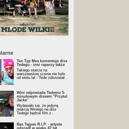
larne
Ten Typ Mes komentuje diss
Tedego - inni raperzy także
Takiego starcia na
warszawskiej scenie nie było
od wielu lat - Tede zdissował...
Wini odpowiada Tedemu 5-
minutowym dissem "Przytul
Jacka"
Wydawało się, że jedyną
reakcją Winiego na diss
Tedego będzie film z...
Bas Tajpan R.I.P. - artysta
odszedł w wieku 47 lat