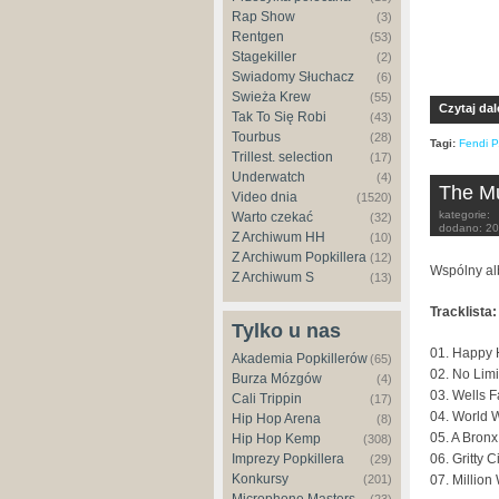
Rap Show
(3)
Rentgen
(53)
Stagekiller
(2)
Świadomy Słuchacz
(6)
Świeża Krew
(55)
Czytaj dal
Tak To Się Robi
(43)
Tourbus
(28)
Tagi:
Fendi P
Trillest. selection
(17)
Underwatch
(4)
The Mu
Video dnia
(1520)
kategorie:
Warto czekać
(32)
dodano:
20
Z Archiwum HH
(10)
Z Archiwum Popkillera
(12)
Wspólny al
Z Archiwum S
(13)
Tracklista:
Tylko u nas
01. Happy H
Akademia Popkillerów
(65)
02. No Limit
Burza Mózgów
(4)
03. Wells F
Cali Trippin
(17)
04. World W
Hip Hop Arena
(8)
05. A Bronx
Hip Hop Kemp
(308)
06. Gritty C
Imprezy Popkillera
(29)
Konkursy
07. Million
(201)