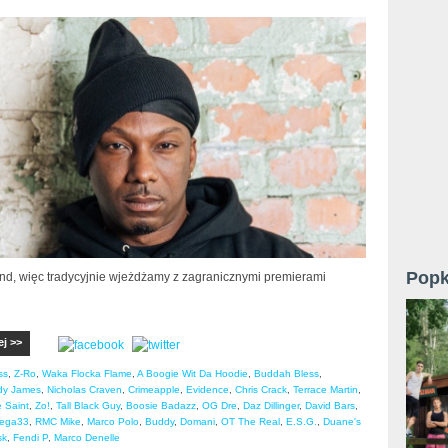
Popk
nd, więc tradycyjnie wjeżdżamy z zagranicznymi premierami
ej >>
ss
,
Z-Ro
,
Waka Flocka Flame
,
A Boogie Wit Da Hoodie
,
Buddah Bless
,
dy James
,
Nicholas Craven
,
Crimeapple
,
Evidence
,
Chris Crack
,
Terrace Martin
,
e Saint
,
Zo!
,
Tall Black Guy
,
Boosie Badazz
,
OG Dre
,
Daz Dillinger
,
David Bars
,
rega33
,
RMC Mike
,
Marco Polo
,
Buddy
,
Domani
,
OT The Real
,
E.S.G.
,
Duane's
sk
,
Fendi P
,
Marco Denelle