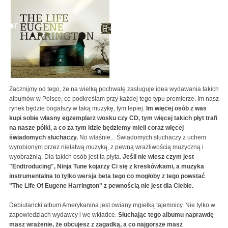
Zacznijmy od tego, że na wielką pochwałę zasługuje idea wydawania takich
albumów w Polsce, co podkreślam przy każdej tego typu premierze. Im nasz
rynek będzie bogatszy w taką muzykę, tym lepiej.
Im więcej osób z was
kupi sobie własny egzemplarz wosku czy CD, tym więcej takich płyt trafi
na nasze półki, a co za tym idzie będziemy mieli coraz więcej
świadomych słuchaczy.
No właśnie... Świadomych słuchaczy z uchem
wyrobionym przez niełatwą muzyką, z pewną wrażliwością muzyczną i
wyobraźnią. Dla takich osób jest ta płyta.
Jeśli nie wiesz czym jest
"Endtroducing", Ninja Tune kojarzy Ci się z kreskówkami, a muzyka
instrumentalna to tylko wersja beta tego co mogłoby z tego powstać
"The Life Of Eugene Harrington" z pewnością nie jest dla Ciebie.
Debiutancki album Amerykanina jest owiany mgiełką tajemnicy. Nie tylko w
zapowiedziach wydawcy i we wkładce.
Słuchając tego albumu naprawdę
masz wrażenie, że obcujesz z zagadką, a co najgorsze masz