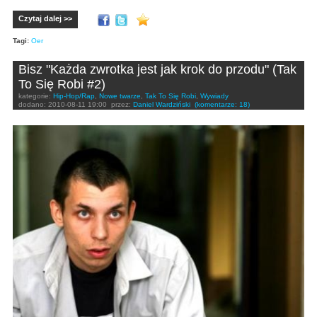
Czytaj dalej >>
Tagi:
Oer
Bisz "Każda zwrotka jest jak krok do przodu" (Tak
To Się Robi #2)
kategorie:
Hip-Hop/Rap
,
Nowe twarze
,
Tak To Się Robi
,
Wywiady
dodano:
2010-08-11 19:00
przez:
Daniel Wardziński
(komentarze: 18)