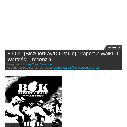
recenzja
B.O.K. (BiszOerKay/DJ Paulo) "Raport Z Walki O
Wartość" - recenzja
kategorie:
Hip-Hop/Rap
,
Recenzje
dodano:
2010-08-14 17:00
przez:
Daniel Wardziński
(komentarze: 18)