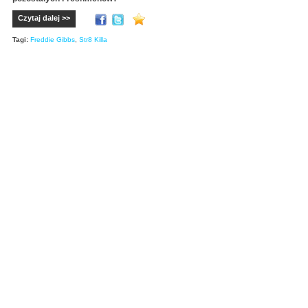
Czytaj dalej >>
Tagi:
Freddie Gibbs
,
Str8 Killa