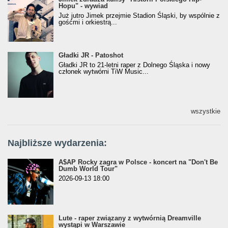
Hopu" - wywiad
Hopu" - wywiad
Już jutro Jimek przejmie Stadion Śląski, by wspólnie z
gośćmi i orkiestrą...
Gładki JR - Patoshot
Gładki JR - Patoshot
Gładki JR to 21-letni raper z Dolnego Śląska i nowy
członek wytwórni TiW Music...
wszystkie
Najbliższe wydarzenia:
A$AP Rocky zagra w Polsce - koncert na "Don't Be
Dumb World Tour"
2026-09-13 18:00
Lute - raper związany z wytwórnią Dreamville
wystąpi w Warszawie