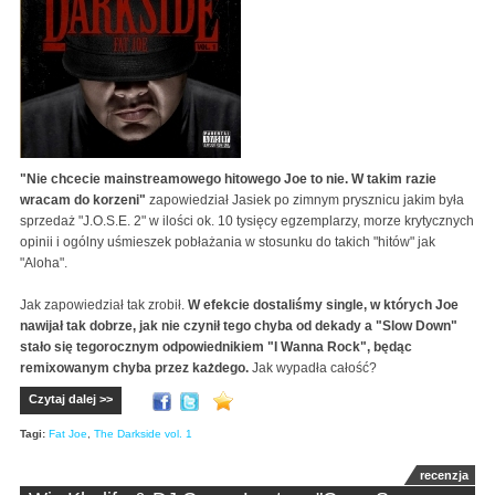
"Nie chcecie mainstreamowego hitowego Joe to nie. W takim razie
wracam do korzeni"
zapowiedział Jasiek po zimnym prysznicu jakim była
sprzedaż "J.O.S.E. 2" w ilości ok. 10 tysięcy egzemplarzy, morze krytycznych
opinii i ogólny uśmieszek pobłażania w stosunku do takich "hitów" jak
"Aloha".
Jak zapowiedział tak zrobił.
W efekcie dostaliśmy single, w których Joe
nawijał tak dobrze, jak nie czynił tego chyba od dekady a "Slow Down"
stało się tegorocznym odpowiednikiem "I Wanna Rock", będąc
remixowanym chyba przez każdego.
Jak wypadła całość?
Czytaj dalej >>
Tagi:
Fat Joe
,
The Darkside vol. 1
recenzja