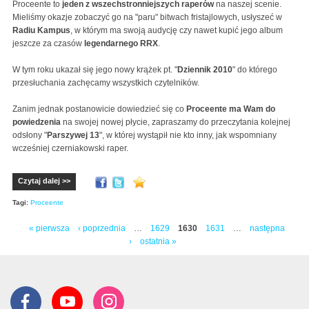
Proceente to
jeden z wszechstronniejszych raperów
na naszej scenie.
Mieliśmy okazje zobaczyć go na "paru" bitwach fristajlowych, usłyszeć w
Radiu Kampus
, w którym ma swoją audycję czy nawet kupić jego album
jeszcze za czasów
legendarnego RRX
.
W tym roku ukazał się jego nowy krążek pt. "
Dziennik 2010
" do którego
przesłuchania zachęcamy wszystkich czytelników.
Zanim jednak postanowicie dowiedzieć się co
Proceente ma Wam do
powiedzenia
na swojej nowej płycie, zapraszamy do przeczytania kolejnej
odsłony "
Parszywej 13
", w której wystąpił nie kto inny, jak wspomniany
wcześniej czerniakowski raper.
Czytaj dalej >>
Tagi:
Proceente
« pierwsza
‹ poprzednia
…
1629
1630
1631
…
następna
Strony
›
ostatnia »