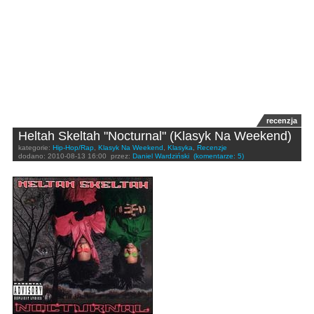
recenzja
Heltah Skeltah "Nocturnal" (Klasyk Na Weekend)
kategorie:
Hip-Hop/Rap
,
Klasyk Na Weekend
,
Klasyka
,
Recenzje
dodano:
2010-08-13 16:00
przez:
Daniel Wardziński
(komentarze: 5)