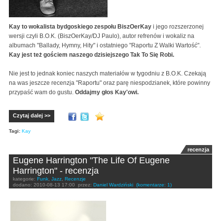
Kay to wokalista bydgoskiego zespołu BiszOerKay
i jego rozszerzonej
wersji czyli B.O.K. (BiszOerKay/DJ Paulo), autor refrenów i wokaliz na
albumach "Ballady, Hymny, Hity" i ostatniego "Raportu Z Walki Wartość".
Kay jest też gościem naszego dzisiejszego Tak To Się Robi.
Nie jest to jednak koniec naszych materiałów w tygodniu z B.O.K. Czekają
na was jeszcze recenzja "Raportu" oraz parę niespodzianek, które powinny
przypaść wam do gustu.
Oddajmy głos Kay'owi.
Czytaj dalej >>
Tagi:
Kay
recenzja
Eugene Harrington "The Life Of Eugene
Harrington" - recenzja
kategorie:
Funk
,
Jazz
,
Recenzje
dodano:
2010-08-13 17:00
przez:
Daniel Wardziński
(komentarze: 1)