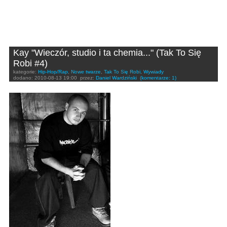
Kay "Wieczór, studio i ta chemia..." (Tak To Się
Robi #4)
kategorie:
Hip-Hop/Rap
,
Nowe twarze
,
Tak To Się Robi
,
Wywiady
dodano:
2010-08-13 19:00
przez:
Daniel Wardziński
(komentarze: 1)