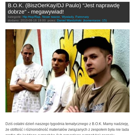
B.O.K. (BiszOerKay/DJ Paulo) "Jest naprawdę
dobrze" - megawywiad!
kategorie:
Hip-Hop/Rap
,
Nowe twarze
,
Wywiady
,
Patronaty
dodano:
2010-08-16 19:00
przez:
Daniel Wardziński
(komentarze: 15)
Dziś ostatni dzień naszego tygodnia tematycznego z B.O.K. Mamy nadzieję,
że obfitość i różnorodność materiałów związanych z zespołem była nie lada