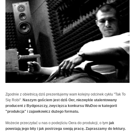
Zgodnie z obietnicą dziś prezentujemy wam kolejny odcinek cyklu "Tak To
Się Robi".
Naszym gościem jest dziś Oer, niezwykle utalentowany
producent z Bydgoszczy, zwycięzca konkursu WuDoo w kategorii
"produkcja" i zajawkowicz dużego formatu.
Możecie przeczytać u nas o podejściu Oera do produkcji, o tym
jak
powstają jego bity i jak postrzega swoją pracę. Zapraszamy do lektury.