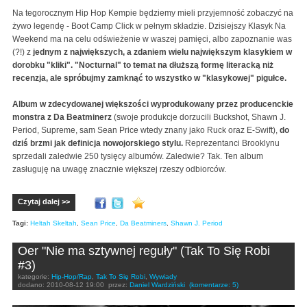
Na tegorocznym Hip Hop Kempie będziemy mieli przyjemność zobaczyć na
żywo legendę - Boot Camp Click w pełnym składzie. Dzisiejszy Klasyk Na
Weekend ma na celu odświeżenie w waszej pamięci, albo zapoznanie was
(?!) z
jednym z największych, a zdaniem wielu największym klasykiem w
dorobku "kliki".
"Nocturnal" to temat na dłuższą formę literacką niż
recenzja, ale spróbujmy zamknąć to wszystko w "klasykowej" pigułce.
Album w zdecydowanej większości wyprodukowany przez producenckie
monstra z Da Beatminerz
(swoje produkcje dorzucili Buckshot, Shawn J.
Period, Supreme, sam Sean Price wtedy znany jako Ruck oraz E-Swift),
do
dziś brzmi jak definicja nowojorskiego stylu.
Reprezentanci Brooklynu
sprzedali zaledwie 250 tysięcy albumów. Zaledwie? Tak. Ten album
zasługuję na uwagę znacznie większej rzeszy odbiorców.
Czytaj dalej >>
Tagi:
Heltah Skeltah
,
Sean Price
,
Da Beatminers
,
Shawn J. Period
Oer "Nie ma sztywnej reguły" (Tak To Się Robi
#3)
kategorie:
Hip-Hop/Rap
,
Tak To Się Robi
,
Wywiady
dodano:
2010-08-12 19:00
przez:
Daniel Wardziński
(komentarze: 5)