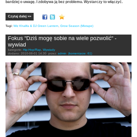
bardziej o uwagę. I zdobywa ją bez problemu. Wystarczy to włączyć.
Czytaj dalej >>
Tagi:
Wiz Khalifa & DJ Green Lantern
,
Grow Season (Mixtape)
Fokus "Dziś mogę sobie na wiele pozwolić" -
wywiad
kategorie:
Hip-Hop/Rap
,
Wywiady
dodano:
2010-08-01 14:30
przez:
admin
(komentarze: 61)