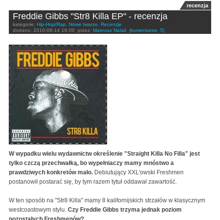
recenzja
Freddie Gibbs "Str8 Killa EP" - recenzja
kategorie:
Hip-Hop/Rap
,
Nowe twarze
,
Recenzje
dodano:
2010-08-14 16:00
przez:
Mateusz Natali
(komentarze: 5)
W wypadku wielu wydawnictw określenie "Straight Killa No Filla" jest
tylko czczą przechwałką, bo wypełniaczy mamy mnóstwo a
prawdziwych konkretów mało.
Debiutujący XXL'owski Freshmen
postanowił postarać się, by tym razem tytuł oddawał zawartość.
W ten sposób na "Str8 Killa" mamy 8 kalifornijskich strzałów w klasycznym
westcoastowym stylu.
Czy Freddie Gibbs trzyma jednak poziom
pozostałych Freshmenów?