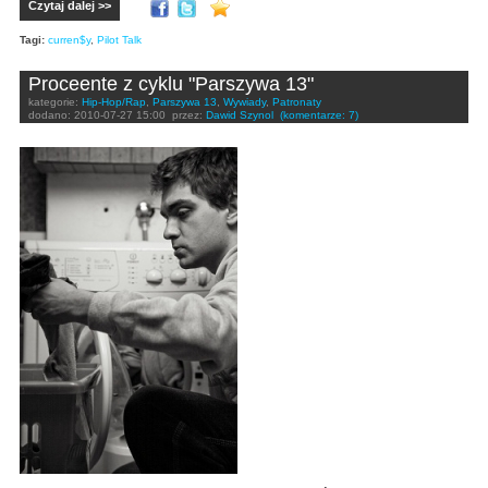
Czytaj dalej >>
Tagi:
curren$y
,
Pilot Talk
Proceente z cyklu "Parszywa 13"
kategorie:
Hip-Hop/Rap
,
Parszywa 13
,
Wywiady
,
Patronaty
dodano:
2010-07-27 15:00
przez:
Dawid Szynol
(komentarze: 7)