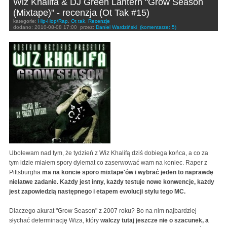
Wiz Khalifa & DJ Green Lantern "Grow Season
(Mixtape)" - recenzja (Ot Tak #15)
kategorie:
Hip-Hop/Rap
,
Ot tak
,
Recenzje
dodano:
2010-08-08 17:00
przez:
Daniel Wardziński
(komentarze: 5)
Ubolewam nad tym, że tydzień z Wiz Khalifą dziś dobiega końca, a co za
tym idzie miałem spory dylemat co zaserwować wam na koniec. Raper z
Pittsburgha
ma na koncie sporo mixtape'ów i wybrać jeden to naprawdę
niełatwe zadanie. Każdy jest inny, każdy testuje nowe konwencje, każdy
jest zapowiedzią następnego i etapem ewolucji stylu tego MC.
Dlaczego akurat "Grow Season" z 2007 roku? Bo na nim najbardziej
słychać determinację Wiza, który
walczy tutaj jeszcze nie o szacunek, a