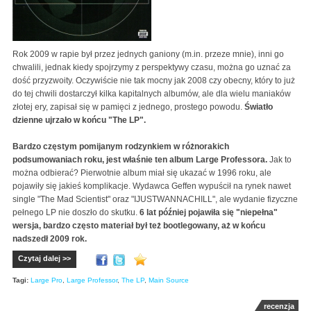
Rok 2009 w rapie był przez jednych ganiony (m.in. przeze mnie), inni go
chwalili, jednak kiedy spojrzymy z perspektywy czasu, można go uznać za
dość przyzwoity. Oczywiście nie tak mocny jak 2008 czy obecny, który to już
do tej chwili dostarczył kilka kapitalnych albumów, ale dla wielu maniaków
złotej ery, zapisał się w pamięci z jednego, prostego powodu.
Światło
dzienne ujrzało w końcu "The LP".
Bardzo częstym pomijanym rodzynkiem w różnorakich
podsumowaniach roku, jest właśnie ten album Large Professora.
Jak to
można odbierać? Pierwotnie album miał się ukazać w 1996 roku, ale
pojawiły się jakieś komplikacje. Wydawca Geffen wypuścił na rynek nawet
single "The Mad Scientist" oraz "IJUSTWANNACHILL", ale wydanie fizyczne
pełnego LP nie doszło do skutku.
6 lat później pojawiła się "niepełna"
wersja, bardzo często materiał był też bootlegowany, aż w końcu
nadszedł 2009 rok.
Czytaj dalej >>
Tagi:
Large Pro
,
Large Professor
,
The LP
,
Main Source
recenzja