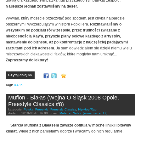
gratką dla każdego sympatyka (lub przyszłego sympatyka) zespołu.
Najlepsze jednak zostawiliśmy na deser.
Wywiad, który możecie przeczytać pod spodem, jest chyba najbardziej
obszernym i wyczerpującym w historii Popkillera.
Rozmawialiśmy o
wszystkim od podziału ról w zespole, przez trudności związane z
nieobcenością Kay'a, przyszłe plany solowe każdego z artystów,
nastawienie do biznesu, aż po konfrontację z najczęściej padającymi
zarzutami pod ich adresem.
Ja sam dowiedziałem się dzięki niemu wielu
mistrzowskich ciekawostek i faktów, które mogłyby nam umknąć...
Zapraszamy do lektury!
Czytaj dalej >>
Tagi:
B.O.K.
Muflon - Białas (Wojna O Śląsk 2008 Opole,
Freestyle Classics #8)
kategorie:
Polska
,
Freestyle
,
Freestyle Classics
,
Hip-Hop/Rap
dodano:
2010-08-16 16:00
przez:
Mateusz Natali
(komentarze: 17)
Starcia Muflona z Białasem zawsze obfitują w mocne linijki i bitewny
klimat.
Wiele z nich pamiętamy dobrze i wracamy do nich regularnie.