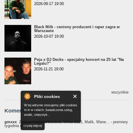
2026-09-17 19:00
Black Milk - ceniony producent i raper zagra w
Warszawie
2026-10-07 19:00
Peja x DJ Decks - specjalny koncert na 25 lat "Na
Legalu?"
2026-11-21 19:00
wszystkie
Pliki cookies
W tej witrynie stosujemy pliki cookies
Komentowane:
m.in w celach: świadczenia usług,
analiz, statystyk..
gmxxx
: Żabson/Hellfield/Sentino, White 2115, Malik, Wane... - premiery
tygodnia (PL)
czytaj więcej