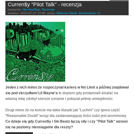
Curren$y "Pilot Talk" - recenzja
kategorie:
Hip-Hop/Rap
,
Recenzje
dodano:
2010-07-27 17:00
przez:
Mateusz Natali
(komentarze: 2)
Jeden z nich mimo że rozpoczynał karierę w No Limit a później znajdował
się pod skrzydłami Lil Wayne'a
to dopiero gdy postanowił działać na
własną rekę zdobył szersze uznanie i pokazał pełnię umiejętności.
Drugi mimo że na koncie ma takie klasyki jak "Luchini" czy spora część
"Reasonable Doubt" wciąż dla zastanawiającej ilości ludzi jest anonimowy.
Co dzieje się gdy Curren$y i Ski Beatz łączą siły i czy "Pilot Talk" wznosi
się na poziomy nieosiągalne dla reszty?