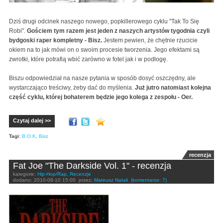
Dziś drugi odcinek naszego nowego, popkillerowego cyklu "Tak To Się
Robi".
Gościem tym razem jest jeden z naszych artystów tygodnia czyli
bydgoski raper kompletny - Bisz.
Jestem pewien, że chętnie rzucicie
okiem na to jak mówi on o swoim procesie tworzenia. Jego efektami są
zwrotki, które potrafią wbić zarówno w fotel jak i w podłogę.
Biszu odpowiedział na nasze pytania w sposób dosyć oszczędny, ale
wystarczająco treściwy, żeby dać do myślenia.
Już jutro natomiast kolejna
część cyklu, której bohaterem będzie jego kolega z zespołu - Oer.
Czytaj dalej >>
Tagi:
B.O.K
,
Bisz
recenzja
Fat Joe "The Darkside Vol. 1" - recenzja
kategorie:
Hip-Hop/Rap
,
Recenzje
dodano:
2010-08-10 15:00
przez:
Mateusz Natali
(komentarze: 7)