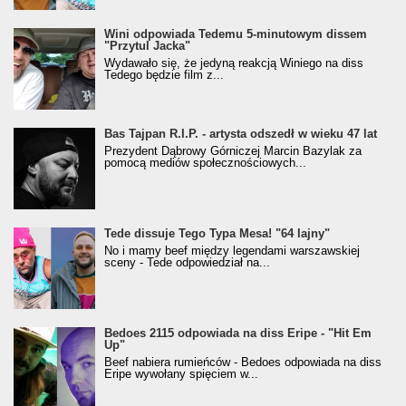
Wini odpowiada Tedemu 5-minutowym dissem
"Przytul Jacka"
Wydawało się, że jedyną reakcją Winiego na diss
Tedego będzie film z...
Bas Tajpan R.I.P. - artysta odszedł w wieku 47 lat
Prezydent Dąbrowy Górniczej Marcin Bazylak za
pomocą mediów społecznościowych...
Tede dissuje Tego Typa Mesa! "64 lajny"
No i mamy beef między legendami warszawskiej
sceny - Tede odpowiedział na...
Bedoes 2115 odpowiada na diss Eripe - "Hit Em
Up"
Beef nabiera rumieńców - Bedoes odpowiada na diss
Eripe wywołany spięciem w...