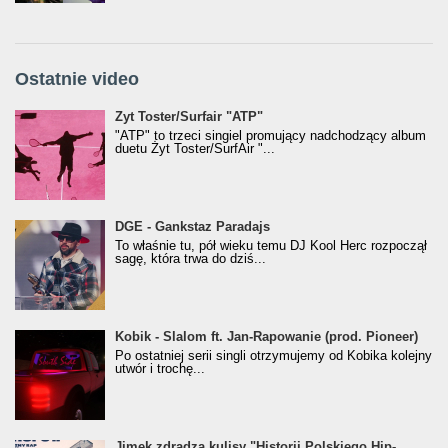
Ostatnie video
Żyt Toster/SurfAir - ATP VIDEO
Żyt Toster/Surfair "ATP"
"ATP" to trzeci singiel promujący nadchodzący album
duetu Żyt Toster/SurfAir "...
donGURALesko z nagrodą za
DGE - Gankstaz Paradajs
Klasyczny/Trueschoolowy Album Roku
To właśnie tu, pół wieku temu DJ Kool Herc rozpoczął
(Popkillery 2023)
sagę, która trwa do dziś...
Kobik - Slalom ft. Jan-Rapowanie (prod. Pioneer)
Kobik - Slalom ft. Jan-Rapowanie (prod. Pioneer)
[Official Music Visualiser]
Po ostatniej serii singli otrzymujemy od Kobika kolejny
utwór i trochę...
Jimek zdradza kulisy "Historii Polskiego Hip-
Jimek zdradza kulisy "Historii Polskiego Hip-