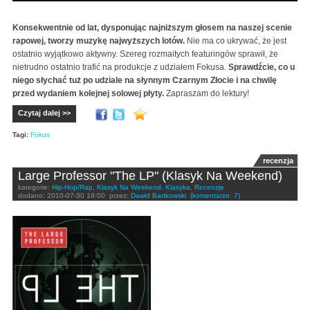
Konsekwentnie od lat, dysponując najniższym głosem na naszej scenie
rapowej, tworzy muzykę najwyższych lotów.
Nie ma co ukrywać, że jest
ostatnio wyjątkowo aktywny. Szereg rozmaitych featuringów sprawił, że
nietrudno ostatnio trafić na produkcje z udziałem Fokusa.
Sprawdźcie, co u
niego słychać tuż po udziale na słynnym Czarnym Złocie i na chwilę
przed wydaniem kolejnej solowej płyty.
Zapraszam do lektury!
Czytaj dalej >>
Tagi:
Fokus
recenzja
Large Professor "The LP" (Klasyk Na Weekend)
kategorie:
Hip-Hop/Rap
,
Klasyk Na Weekend
,
Klasyka
,
Recenzje
dodano:
2010-07-30 19:00
przez:
Dawid Bartkowski
(komentarze: 7)