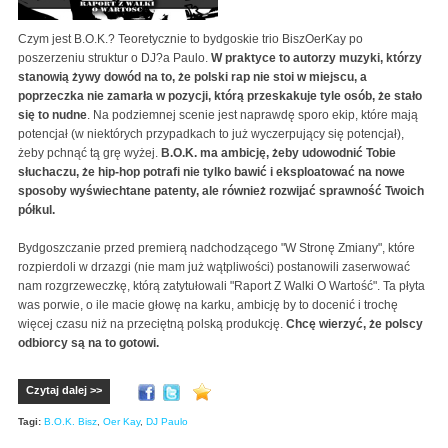
Czym jest B.O.K.? Teoretycznie to bydgoskie trio BiszOerKay po
poszerzeniu struktur o DJ?a Paulo.
W praktyce to autorzy muzyki, którzy
stanowią żywy dowód na to, że polski rap nie stoi w miejscu, a
poprzeczka nie zamarła w pozycji, którą przeskakuje tyle osób, że stało
się to nudne
. Na podziemnej scenie jest naprawdę sporo ekip, które mają
potencjał (w niektórych przypadkach to już wyczerpujący się potencjał),
żeby pchnąć tą grę wyżej.
B.O.K. ma ambicję, żeby udowodnić Tobie
słuchaczu, że hip-hop potrafi nie tylko bawić i eksploatować na nowe
sposoby wyświechtane patenty, ale również rozwijać sprawność Twoich
półkul.
Bydgoszczanie przed premierą nadchodzącego "W Stronę Zmiany", które
rozpierdoli w drzazgi (nie mam już wątpliwości) postanowili zaserwować
nam rozgrzeweczkę, którą zatytułowali "Raport Z Walki O Wartość". Ta płyta
was porwie, o ile macie głowę na karku, ambicję by to docenić i trochę
więcej czasu niż na przeciętną polską produkcję.
Chcę wierzyć, że polscy
odbiorcy są na to gotowi.
Czytaj dalej >>
Tagi:
B.O.K. Bisz
,
Oer Kay
,
DJ Paulo