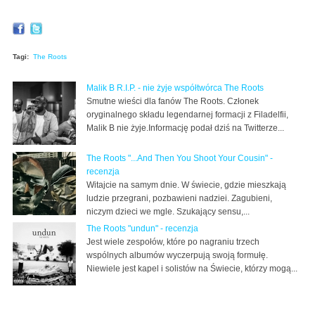
Tagi:
The Roots
Malik B R.I.P. - nie żyje współtwórca The Roots
Smutne wieści dla fanów The Roots. Członek
oryginalnego składu legendarnej formacji z Filadelfii,
Malik B nie żyje.Informację podał dziś na Twitterze...
The Roots "...And Then You Shoot Your Cousin" -
recenzja
Witajcie na samym dnie. W świecie, gdzie mieszkają
ludzie przegrani, pozbawieni nadziei. Zagubieni,
niczym dzieci we mgle. Szukający sensu,...
The Roots "undun" - recenzja
Jest wiele zespołów, które po nagraniu trzech
wspólnych albumów wyczerpują swoją formułę.
Niewiele jest kapel i solistów na Świecie, którzy mogą...