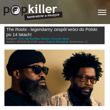
The Roots - legendarny zespół wróci do Polski
po 14 latach!
kategorie:
USA
,
Hip-Hop/Rap
,
Klasyka
,
Koncerty
,
News
dodano:
2026-06-26 13:00
przez:
Bartosz Skolasiński
(komentarze: 1)