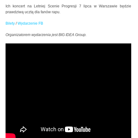
Ich koncert na Letniej Scenie Progresji 7 lipca w Warszawie będzie
prawdziwą ucztą dla fanów rapu.
Bilety
/
Wydarzenie FB
Organizatorem wydarzenia jest BIG IDEA Group.