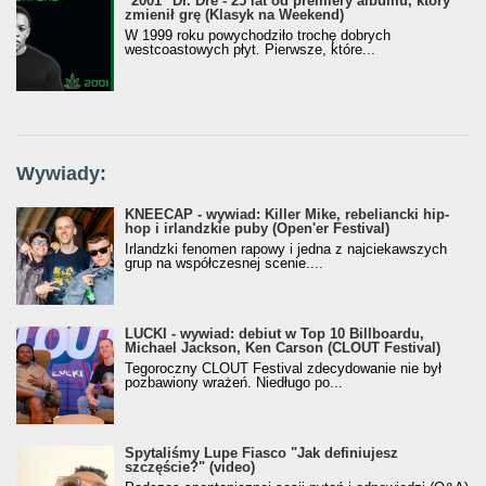
"2001" Dr. Dre - 25 lat od premiery albumu, który
zmienił grę (Klasyk na Weekend)
W 1999 roku powychodziło trochę dobrych
westcoastowych płyt. Pierwsze, które...
Wywiady:
KNEECAP - wywiad: Killer Mike, rebeliancki hip-
hop i irlandzkie puby (Open'er Festival)
Irlandzki fenomen rapowy i jedna z najciekawszych
grup na współczesnej scenie....
LUCKI - wywiad: debiut w Top 10 Billboardu,
Michael Jackson, Ken Carson (CLOUT Festival)
Tegoroczny CLOUT Festival zdecydowanie nie był
pozbawiony wrażeń. Niedługo po...
Spytaliśmy Lupe Fiasco "Jak definiujesz
szczęście?" (video)