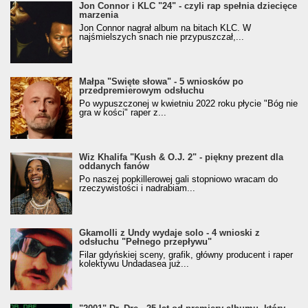
Jon Connor i KLC "24" - czyli rap spełnia dziecięce
marzenia
Jon Connor nagrał album na bitach KLC. W
najśmielszych snach nie przypuszczał,...
Małpa "Święte słowa" - 5 wniosków po
przedpremierowym odsłuchu
Po wypuszczonej w kwietniu 2022 roku płycie "Bóg nie
gra w kości" raper z...
Wiz Khalifa "Kush & O.J. 2" - piękny prezent dla
oddanych fanów
Po naszej popkillerowej gali stopniowo wracam do
rzeczywistości i nadrabiam...
Gkamolli z Undy wydaje solo - 4 wnioski z
odsłuchu "Pełnego przepływu"
Filar gdyńskiej sceny, grafik, główny producent i raper
kolektywu Undadasea już...