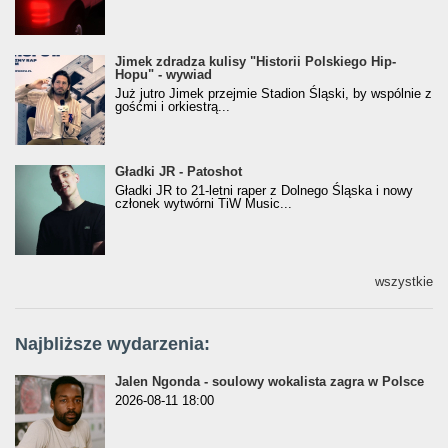
Jimek zdradza kulisy "Historii Polskiego Hip-
Jimek zdradza kulisy "Historii Polskiego Hip-
Hopu" - wywiad
Hopu" - wywiad
Już jutro Jimek przejmie Stadion Śląski, by wspólnie z
gośćmi i orkiestrą...
Gładki JR - Patoshot
Gładki JR - Patoshot
Gładki JR to 21-letni raper z Dolnego Śląska i nowy
członek wytwórni TiW Music...
wszystkie
Najbliższe wydarzenia:
Jalen Ngonda - soulowy wokalista zagra w Polsce
2026-08-11 18:00