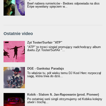
Beef nabiera rumieńców - Bedoes odpowiada na diss
Eripe wywołany spięciem w...
Ostatnie video
Żyt Toster/SurfAir - ATP VIDEO
Żyt Toster/Surfair "ATP"
"ATP" to trzeci singiel promujący nadchodzący album
duetu Żyt Toster/SurfAir "...
donGURALesko z nagrodą za
DGE - Gankstaz Paradajs
Klasyczny/Trueschoolowy Album Roku
To właśnie tu, pół wieku temu DJ Kool Herc rozpoczął
(Popkillery 2023)
sagę, która trwa do dziś...
Kobik - Slalom ft. Jan-Rapowanie (prod. Pioneer)
Kobik - Slalom ft. Jan-Rapowanie (prod. Pioneer)
[Official Music Visualiser]
Po ostatniej serii singli otrzymujemy od Kobika kolejny
utwór i trochę...