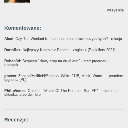
wszystkie
Komentowane:
Ahaś
: Czy The Weeknd to final boss koncertów muzycznych? - relacja
DorisRex
: Najlepszy Kontakt z Fanami - zagłosuj (Popkillery 2021)
Rohan3d
: Szopeen "Nowy etap na drugi etat" - start preorderu i
teledysk
gmxxx
: Żabson/Hellfield/Sentino, White 2115, Malik, Wane... - premiery
tygodnia (PL)
PhilipVence
: Golden - "Music Of The Restless Sun EP" - tracklista,
okładka, preorder, klip
Recenzje: