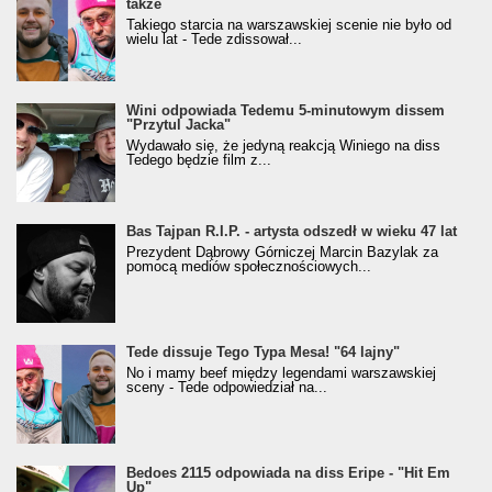
także
Takiego starcia na warszawskiej scenie nie było od
wielu lat - Tede zdissował...
Wini odpowiada Tedemu 5-minutowym dissem
"Przytul Jacka"
Wydawało się, że jedyną reakcją Winiego na diss
Tedego będzie film z...
Bas Tajpan R.I.P. - artysta odszedł w wieku 47 lat
Prezydent Dąbrowy Górniczej Marcin Bazylak za
pomocą mediów społecznościowych...
Tede dissuje Tego Typa Mesa! "64 lajny"
No i mamy beef między legendami warszawskiej
sceny - Tede odpowiedział na...
Bedoes 2115 odpowiada na diss Eripe - "Hit Em
Up"