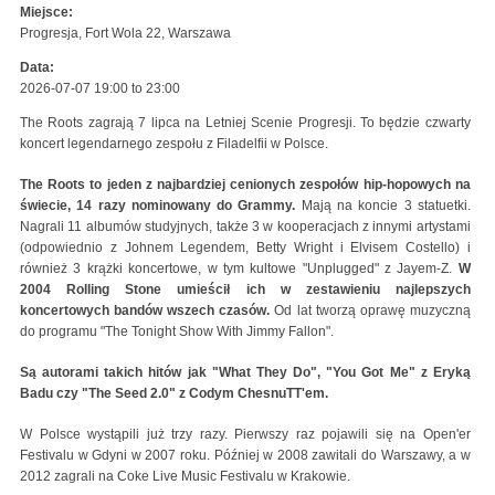
Miejsce:
Progresja, Fort Wola 22, Warszawa
Data:
2026-07-07
19:00
to
23:00
The Roots zagrają 7 lipca na Letniej Scenie Progresji. To będzie czwarty
koncert legendarnego zespołu z Filadelfii w Polsce.
The Roots to jeden z najbardziej cenionych zespołów hip-hopowych na
świecie, 14 razy nominowany do Grammy.
Mają na koncie 3 statuetki.
Nagrali 11 albumów studyjnych, także 3 w kooperacjach z innymi artystami
(odpowiednio z Johnem Legendem, Betty Wright i Elvisem Costello) i
również 3 krążki koncertowe, w tym kultowe "Unplugged" z Jayem-Z.
W
2004 Rolling Stone umieścił ich w zestawieniu najlepszych
koncertowych bandów wszech czasów.
Od lat tworzą oprawę muzyczną
do programu "The Tonight Show With Jimmy Fallon".
Są autorami takich hitów jak "What They Do", "You Got Me" z Eryką
Badu czy "The Seed 2.0" z Codym ChesnuTT'em.
W Polsce wystąpili już trzy razy. Pierwszy raz pojawili się na Open'er
Festivalu w Gdyni w 2007 roku. Później w 2008 zawitali do Warszawy, a w
2012 zagrali na Coke Live Music Festivalu w Krakowie.